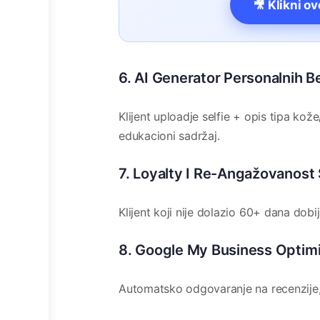
🎥 Klikni o
6. AI Generator Personalnih 
Klijent uploadje selfie + opis tipa ko
edukacioni sadržaj.
7. Loyalty I Re-Angažovanost
Klijent koji nije dolazio 60+ dana do
8. Google My Business Optimi
Automatsko odgovaranje na recenzije, 