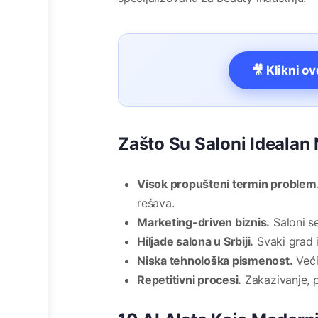
🎥 Klikni o
Zašto Su Saloni Idealan
Visok propušteni termin problem
rešava.
Marketing-driven biznis.
Saloni se
Hiljade salona u Srbiji.
Svaki grad 
Niska tehnološka pismenost.
Veći
Repetitivni procesi.
Zakazivanje, p