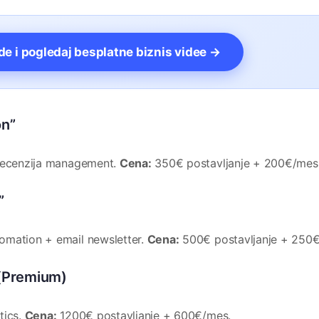
vde i pogledaj besplatne biznis videe →
on”
 recenzija management.
Cena:
350€ postavljanje + 200€/mes
”
omation + email newsletter.
Cena:
500€ postavljanje + 250
 (Premium)
tics.
Cena:
1200€ postavljanje + 600€/mes.