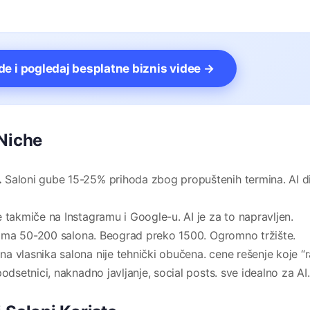
vde i pogledaj besplatne biznis videe →
 Niche
.
Saloni gube 15-25% prihoda zbog propuštenih termina. AI d
 takmiče na Instagramu i Google-u. AI je za to napravljen.
ima 50-200 salona. Beograd preko 1500. Ogromno tržište.
na vlasnika salona nije tehnički obučena. cene rešenje koje “ra
odsetnici, naknadno javljanje, social posts. sve idealno za AI.