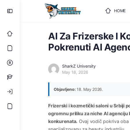
HOME
ULOGUJ
AI Za Frizerske I 
Pokrenuti AI Agenc
SharkZ University
May 18, 2026
Objavljeno:
18. May 2026.
Frizerski i kozmetički saloni u Srbiji 
ogromnu priliku za niche AI agenciju ko
konkurenata.
Ovaj vodič pokriva oba u
specijalizovanu za beauty industriju.