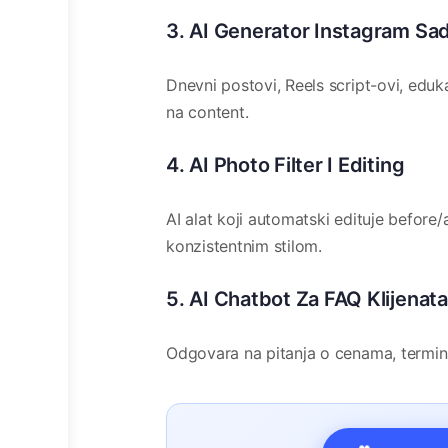
3. AI Generator Instagram Sad
Dnevni postovi, Reels script-ovi, eduka
na content.
4. AI Photo Filter I Editing
AI alat koji automatski edituje before/
konzistentnim stilom.
5. AI Chatbot Za FAQ Klijenata
Odgovara na pitanja o cenama, termin