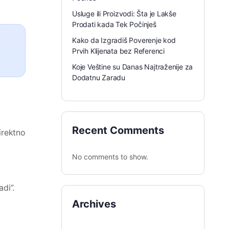
Usluge ili Proizvodi: Šta je Lakše
Prodati kada Tek Počinješ
Kako da Izgradiš Poverenje kod
Prvih Klijenata bez Referenci
Koje Veštine su Danas Najtraženije za
Dodatnu Zaradu
Recent Comments
irektno
No comments to show.
di”.
Archives