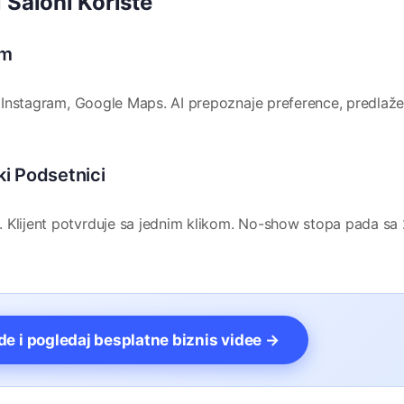
 Saloni Koriste
em
t, Instagram, Google Maps. AI prepoznaje preference, predlaž
i Podsetnici
. Klijent potvrduje sa jednim klikom. No-show stopa pada sa
vde i pogledaj besplatne biznis videe →