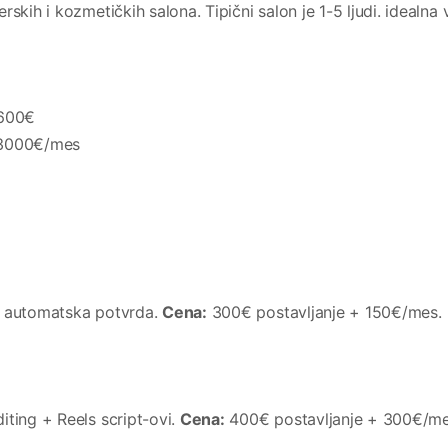
skih i kozmetičkih salona. Tipični salon je 1-5 ljudi. idealna v
600€
3000€/mes
+ automatska potvrda.
Cena:
300€ postavljanje + 150€/mes.
iting + Reels script-ovi.
Cena:
400€ postavljanje + 300€/me