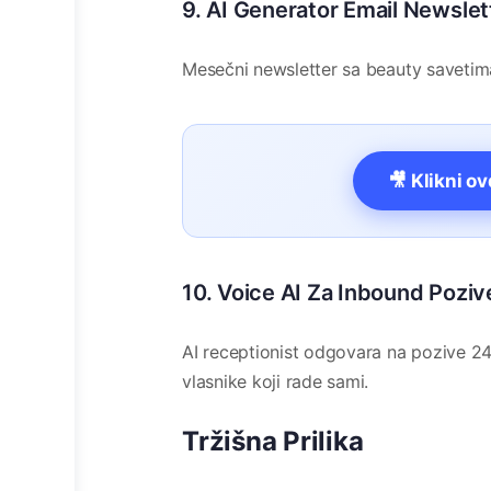
9. AI Generator Email Newslet
Mesečni newsletter sa beauty savetima
🎥 Klikni o
10. Voice AI Za Inbound Poziv
AI receptionist odgovara na pozive 24
vlasnike koji rade sami.
Tržišna Prilika