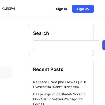
KURSEVI
Sign in
Sign up
Search
Recent Posts
Najčešće Finansijske Greške Ljudi u
Dvadesetim i Ranim Tridesetim
Da li je Bolje Prvo Uštedeti Novac ili
Prvo Naučiti Veštinu Pre nego što
Počneš