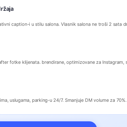
ržaja
tivni caption-i u stilu salona. Vlasnik salona ne troši 2 sata 
after fotke klijenata. brendirane, optimizovane za Instagram, 
ima, uslugama, parking-u 24/7. Smanjuje DM volume za 70%.