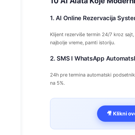
10 AI Alata Koje Moderni
1. AI Online Rezervacija Syst
Klijent rezerviše termin 24/7 kroz saj
najbolje vreme, pamti istoriju.
2. SMS I WhatsApp Automatsk
24h pre termina automatski podsetnik
na 5%.
🎥 Klikni o