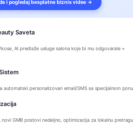
vde i pogledaj besplatne biznis videe →
Beauty Saveta
že/kose, AI predlaže usluge salona koje bi mu odgovarale +
 Sistem
bija automatski personalizovan email/SMS sa specijalnom pon
zacija
novi GMB postovi nedeljno, optimizacija za lokalnu pretragu