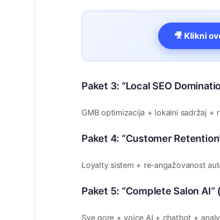
🎥 Klikni o
Paket 3: “Local SEO Dominati
GMB optimizacija + lokalni sadržaj +
Paket 4: “Customer Retention
Loyalty sistem + re-angažovanost aut
Paket 5: “Complete Salon AI”
Sve gore + voice AI + chatbot + analy