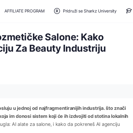
AFFILIATE PROGRAM
Pridruži se Sharkz University
TE SE
🎯 BESPLATAN PLAN
Kozmetičke Salone: Kako
iju Za Beauty Industriju
posluju u jednoj od najfragmentiranijih industrija. što znači
ja im donosi sistem koji će ih izdvojiti od stotina lokalnih
gla: AI alate za salone, i kako da pokreneš AI agenciju