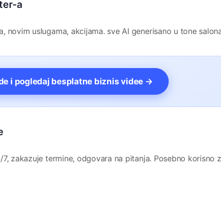
ter-a
, novim uslugama, akcijama. sve AI generisano u tone salona
vde i pogledaj besplatne biznis videe →
e
/7, zakazuje termine, odgovara na pitanja. Posebno korisno 