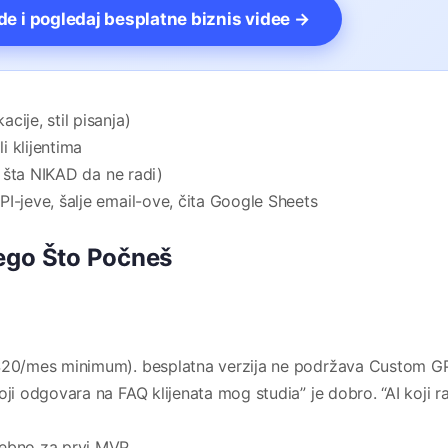
vde i pogledaj besplatne biznis videe →
ije, stil pisanja)
 klijentima
i šta NIKAD da ne radi)
I-jeve, šalje email-ove, čita Google Sheets
Nego Što Počneš
20/mes minimum). besplatna verzija ne podržava Custom G
koji odgovara na FAQ klijenata mog studia” je dobro. “AI koji r
trebno za prvi MVP