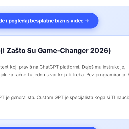
vde i pogledaj besplatne biznis videe →
 (i Zašto Su Game-Changer 2026)
ent koji praviš na ChatGPT platformi. Daješ mu instrukcije,
jak za tačno tu jednu stvar koju ti treba. Bez programiranja.
 je generalista. Custom GPT je specijalista koga si TI nauči