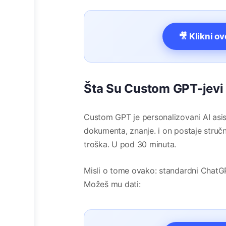
🎥 Klikni o
Šta Su Custom GPT-jevi
Custom GPT je personalizovani AI asist
dokumenta, znanje. i on postaje stručn
troška. U pod 30 minuta.
Misli o tome ovako: standardni ChatGPT
Možeš mu dati: