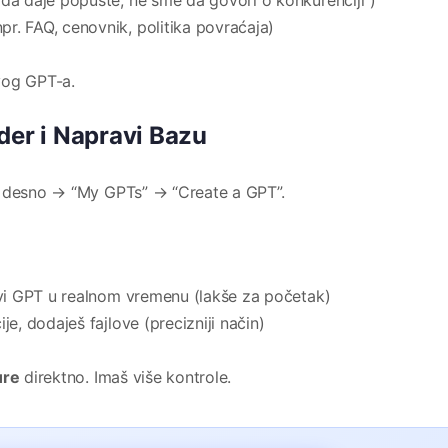
 da daje popuste, ne sme da govori o konkurenciji”)
pr. FAQ, cenovnik, politika povraćaja)
vog GPT-a.
der i Napravi Bazu
e desno → “My GPTs” → “Create a GPT”.
ravi GPT u realnom vremenu (lakše za početak)
ije, dodaješ fajlove (precizniji način)
ure
direktno. Imaš više kontrole.