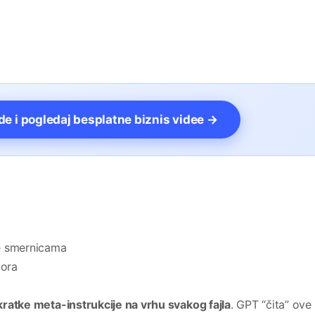
vde i pogledaj besplatne biznis videe →
e smernicama
vora
kratke meta-instrukcije na vrhu svakog fajla
. GPT “čita” ove