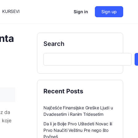
KURSEVI
Sign in
Sign up
nta
Search
Recent Posts
Najčešće Finansijske Greške Ljudi u
ez da
Dvadesetim i Ranim Tridesetim
 koje
Da li je Bolje Prvo Uštedeti Novac ili
Prvo Naučiti Veštinu Pre nego što
Počneš