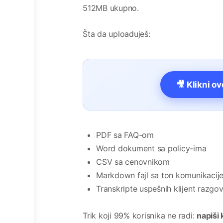
512MB ukupno.
Šta da uploaduješ:
🎥 Klikni o
PDF sa FAQ-om
Word dokument sa policy-ima
CSV sa cenovnikom
Markdown fajl sa ton komunikacij
Transkripte uspešnih klijent razgo
Trik koji 99% korisnika ne radi:
napiši 