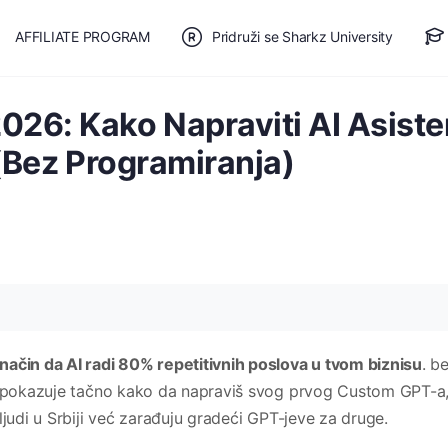
AFFILIATE PROGRAM
Pridruži se Sharkz University
TE SE
🎯 BESPLATAN PLAN
026: Kako Napraviti AI Asiste
 (Bez Programiranja)
način da AI radi 80% repetitivnih poslova u tvom biznisu
. b
ti pokazuje tačno kako da napraviš svog prvog Custom GPT-a,
ljudi u Srbiji već zarađuju gradeći GPT-jeve za druge.