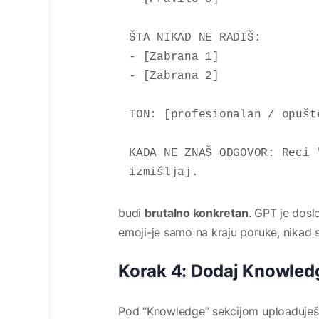
ŠTA NIKAD NE RADIŠ:

- [Zabrana 1]

- [Zabrana 2]

TON: [profesionalan / opušt
KADA NE ZNAŠ ODGOVOR: Reci 
izmišljaj.
budi
brutalno konkretan
. GPT je doslo
emoji-je samo na kraju poruke, nikad s
Korak 4: Dodaj Knowledg
Pod “Knowledge” sekcijom uploaduješ f