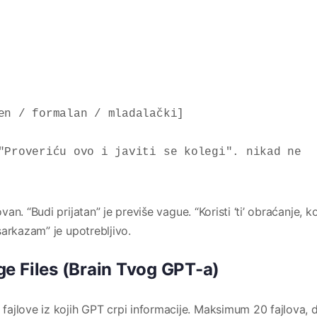
en / formalan / mladalački]

"Proveriću ovo i javiti se kolegi". nikad ne 
van. “Budi prijatan” je previše vague. “Koristi ‘ti’ obraćanje, ko
arkazam” je upotrebljivo.
e Files (Brain Tvog GPT-a)
ajlove iz kojih GPT crpi informacije. Maksimum 20 fajlova, 