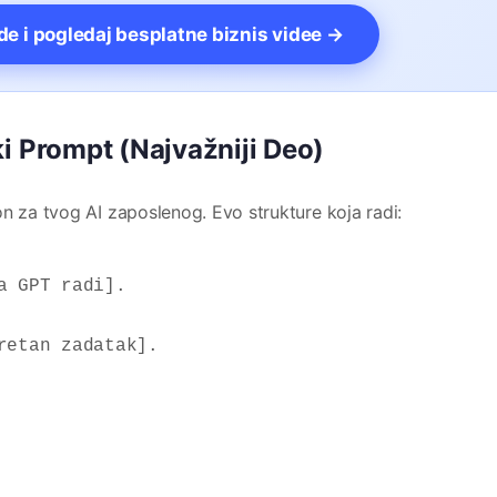
vde i pogledaj besplatne biznis videe →
i Prompt (Najvažniji Deo)
n za tvog AI zaposlenog. Evo strukture koja radi:
 GPT radi].

etan zadatak].
