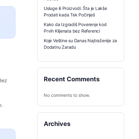
Usluge ili Proizvodi: Šta je Lakše
Prodati kada Tek Počinješ
Kako da Izgradiš Poverenje kod
Prvih Klijenata bez Referenci
Koje Veštine su Danas Najtraženije za
Dodatnu Zaradu
Recent Comments
 Bez
No comments to show.
o.
Archives