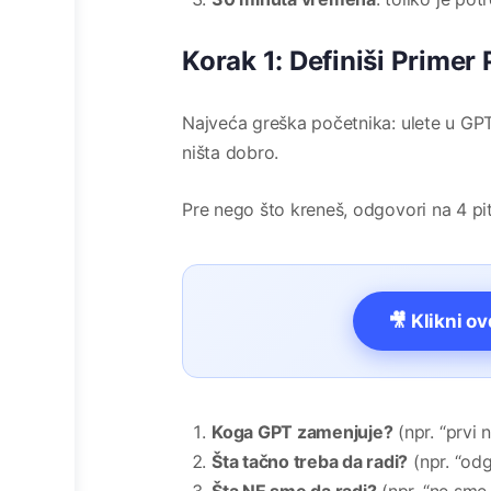
Korak 1: Definiši Prime
Najveća greška početnika: ulete u GPT
ništa dobro.
Pre nego što kreneš, odgovori na 4 pit
🎥 Klikni o
Koga GPT zamenjuje?
(npr. “prvi
Šta tačno treba da radi?
(npr. “odg