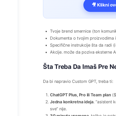
🎥 Klikni o
Tvoje brend smernice (ton komunikac
Dokumenta o tvojim proizvodima ili
Specifične instrukcije šta da radi (
Akcije. može da poziva eksterne AP
Šta Treba Da Imaš Pre 
Da bi napravio Custom GPT, treba ti:
ChatGPT Plus, Pro ili Team plan
($
Jedna konkretna ideja
. “asistent 
sve” nije.
30 minuta vremena
. toliko je po