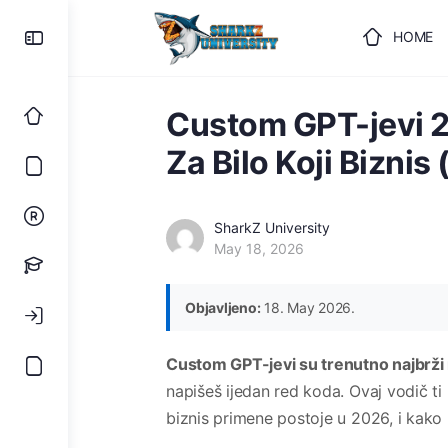
HOME
ULOGUJ
Custom GPT-jevi 2
Za Bilo Koji Biznis
SharkZ University
May 18, 2026
Objavljeno:
18. May 2026.
Custom GPT-jevi su trenutno najbrži 
napišeš ijedan red koda. Ovaj vodič 
biznis primene postoje u 2026, i kako 