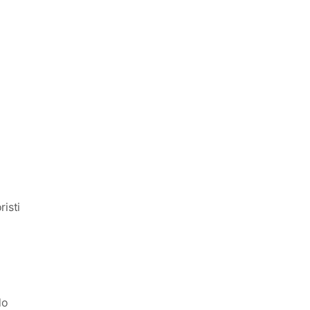
risti
do