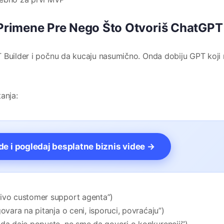
r Primene Pre Nego Što Otvoriš ChatGPT
 Builder i počnu da kucaju nasumično. Onda dobiju GPT koji 
anja:
vde i pogledaj besplatne biznis videe →
 nivo customer support agenta”)
ovara na pitanja o ceni, isporuci, povraćaju”)