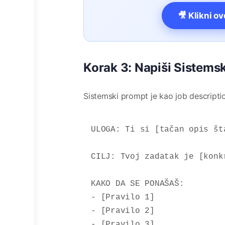
🎥 Klikni o
Korak 3: Napiši Sistemsk
Sistemski prompt je kao job descriptio
ULOGA: Ti si [tačan opis šta
CILJ: Tvoj zadatak je [konkr
KAKO DA SE PONAŠAŠ:

- [Pravilo 1]

- [Pravilo 2]

- [Pravilo 3]
