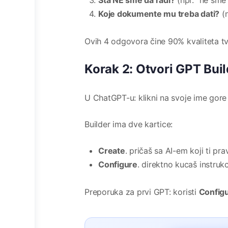
Šta NE sme da radi?
(npr. “ne sme
Koje dokumente mu treba dati?
(n
Ovih 4 odgovora čine 90% kvaliteta t
Korak 2: Otvori GPT Buil
U ChatGPT-u: klikni na svoje ime gor
Builder ima dve kartice:
Create
. pričaš sa AI-em koji ti p
Configure
. direktno kucaš instrukc
Preporuka za prvi GPT: koristi
Config