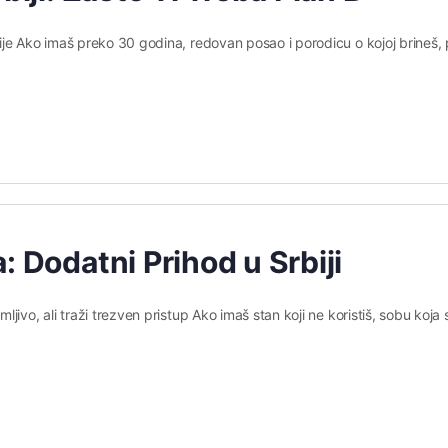
je Ako imaš preko 30 godina, redovan posao i porodicu o kojoj brineš, p
: Dodatni Prihod u Srbiji
ivo, ali traži trezven pristup Ako imaš stan koji ne koristiš, sobu koja s