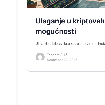
Ulaganje u kriptovalu
mogućnosti
Ulaganje u kriptovalute kao online izvor prihoda:
Teodora Šiljić
December 28, 2025