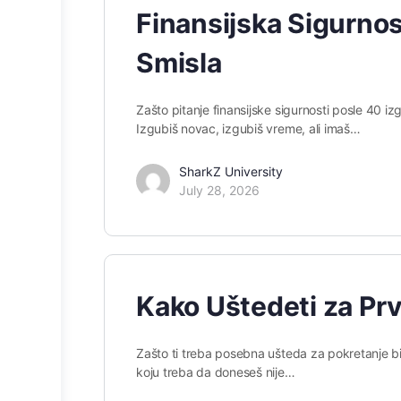
Finansijska Sigurnost
Smisla
Zašto pitanje finansijske sigurnosti posle 40 i
Izgubiš novac, izgubiš vreme, ali imaš…
SharkZ University
July 28, 2026
Kako Uštedeti za Prv
Zašto ti treba posebna ušteda za pokretanje bi
koju treba da doneseš nije…