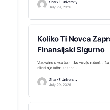
SharkZ University
July 29, 2026
Koliko Ti Novca Zap
Finansijski Sigurno
Verovatno si već čuo neku verziju rečenice “sa 
nikad nije tačna za tebe…
SharkZ University
July 29, 2026