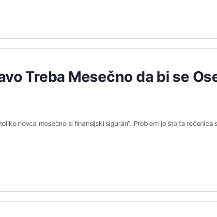
ravo Treba Mesečno da bi se Os
toliko novca mesečno si finansijski siguran”. Problem je što ta rečenica 