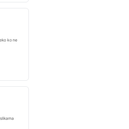
neko ko ne
 slikama