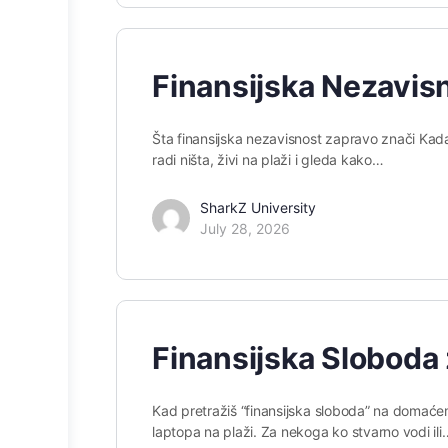
Finansijska Nezavis
Šta finansijska nezavisnost zapravo znači Kada
radi ništa, živi na plaži i gleda kako…
SharkZ University
July 28, 2026
Finansijska Sloboda 
Kad pretražiš “finansijska sloboda” na domaćem 
laptopa na plaži. Za nekoga ko stvarno vodi ili