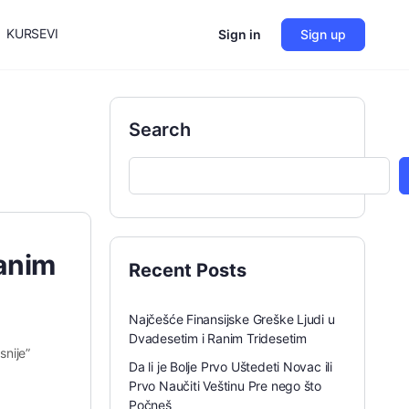
KURSEVI
Sign in
Sign up
Search
Ranim
Recent Posts
Najčešće Finansijske Greške Ljudi u
Dvadesetim i Ranim Tridesetim
snije”
Da li je Bolje Prvo Uštedeti Novac ili
Prvo Naučiti Veštinu Pre nego što
Počneš