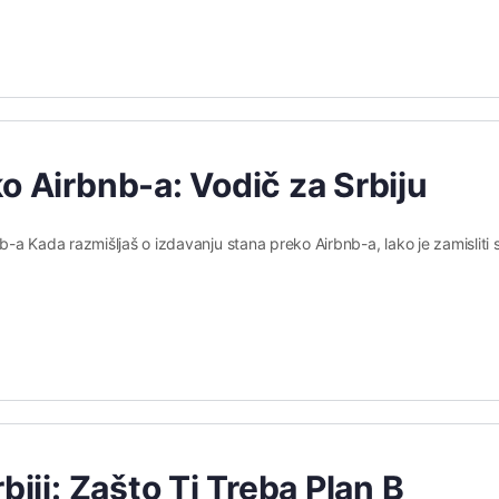
o Airbnb-a: Vodič za Srbiju
-a Kada razmišljaš o izdavanju stana preko Airbnb-a, lako je zamisliti
biji: Zašto Ti Treba Plan B