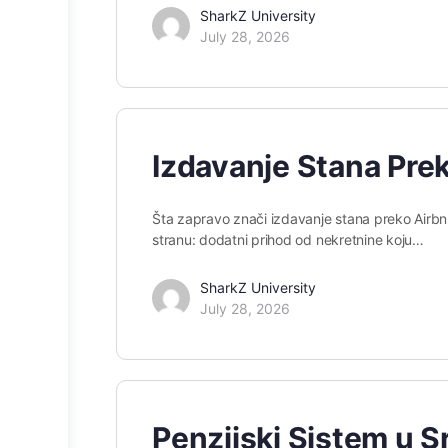
SharkZ University
July 28, 2026
Izdavanje Stana Prek
Šta zapravo znači izdavanje stana preko Airbnb
stranu: dodatni prihod od nekretnine koju…
SharkZ University
July 28, 2026
Penzijski Sistem u Sr