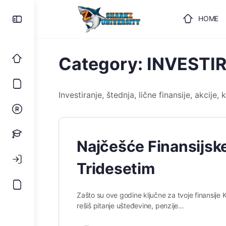
HOME
ULOGUJ
Category:
INVESTIR
Investiranje, štednja, lične finansije, akcije
Najčešće Finansijsk
Tridesetim
Zašto su ove godine ključne za tvoje finansije 
rešiš pitanje ušteđevine, penzije…