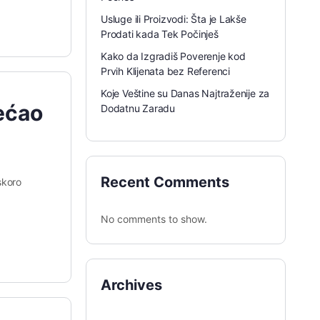
Usluge ili Proizvodi: Šta je Lakše
Prodati kada Tek Počinješ
Kako da Izgradiš Poverenje kod
Prvih Klijenata bez Referenci
Koje Veštine su Danas Najtraženije za
ećao
Dodatnu Zaradu
Recent Comments
skoro
No comments to show.
Archives