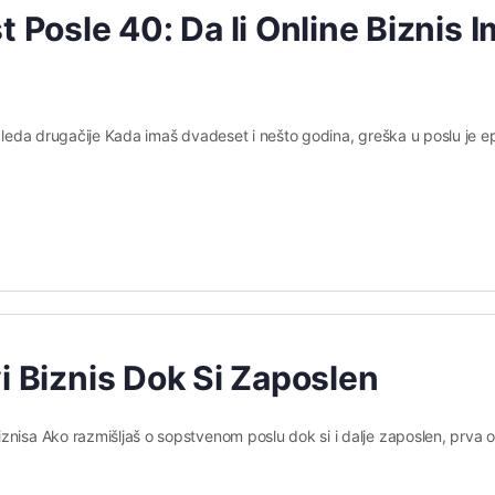
 Posle 40: Da li Online Biznis 
zgleda drugačije Kada imaš dvadeset i nešto godina, greška u poslu je e
i Biznis Dok Si Zaposlen
znisa Ako razmišljaš o sopstvenom poslu dok si i dalje zaposlen, prva 