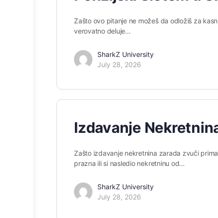
Zašto ovo pitanje ne možeš da odložiš za kasni
verovatno deluje…
SharkZ University
July 28, 2026
Izdavanje Nekretnina
Zašto izdavanje nekretnina zarada zvuči primamlj
prazna ili si nasledio nekretninu od…
SharkZ University
July 28, 2026