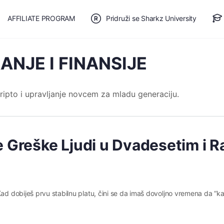
AFFILIATE PROGRAM
Pridruži se Sharkz University
TE SE
🎯 BESPLATAN PLAN
ANJE I FINANSIJE
, kripto i upravljanje novcem za mladu generaciju.
e Greške Ljudi u Dvadesetim i 
Kad dobiješ prvu stabilnu platu, čini se da imaš dovoljno vremena da “ka