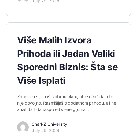
July 29, 2026
Više Malih Izvora
Prihoda ili Jedan Veliki
Sporedni Biznis: Šta se
Više Isplati
Zaposlen si, imaš stabilnu platu, ali osećaš da ti to
nije dovoljno. Razmišljaš o dodatnom prihodu, ali ne
znaš da li da rasporediš energiju na…
SharkZ University
July 29, 2026