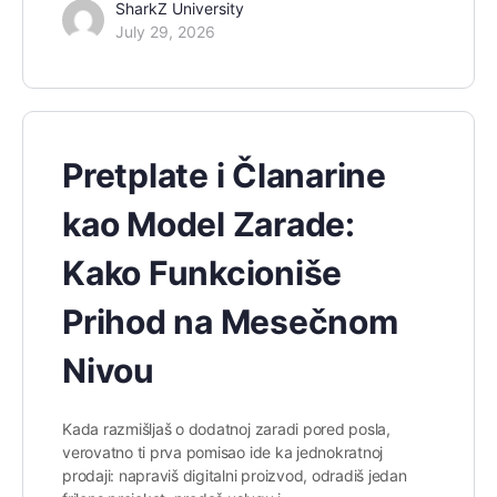
SharkZ University
July 29, 2026
Pretplate i Članarine
kao Model Zarade:
Kako Funkcioniše
Prihod na Mesečnom
Nivou
Kada razmišljaš o dodatnoj zaradi pored posla,
verovatno ti prva pomisao ide ka jednokratnoj
prodaji: napraviš digitalni proizvod, odradiš jedan