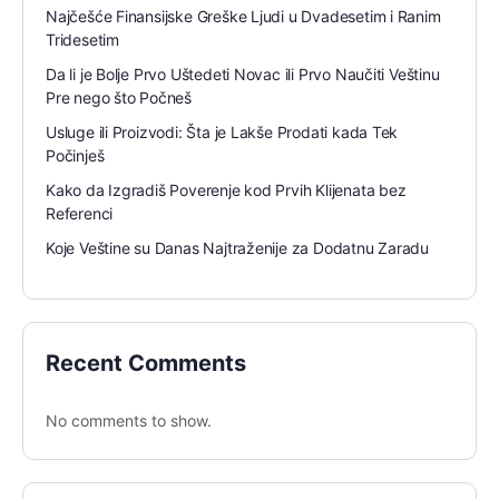
Najčešće Finansijske Greške Ljudi u Dvadesetim i Ranim
Tridesetim
Da li je Bolje Prvo Uštedeti Novac ili Prvo Naučiti Veštinu
Pre nego što Počneš
Usluge ili Proizvodi: Šta je Lakše Prodati kada Tek
Počinješ
Kako da Izgradiš Poverenje kod Prvih Klijenata bez
Referenci
Koje Veštine su Danas Najtraženije za Dodatnu Zaradu
Recent Comments
No comments to show.