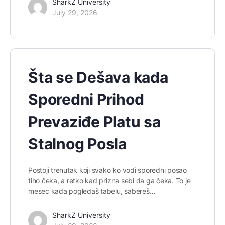
SharkZ University
July 29, 2026
Šta se Dešava kada
Sporedni Prihod
Prevaziđe Platu sa
Stalnog Posla
Postoji trenutak koji svako ko vodi sporedni posao
tiho čeka, a retko kad prizna sebi da ga čeka. To je
mesec kada pogledaš tabelu, sabereš…
SharkZ University