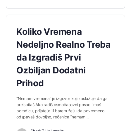
Koliko Vremena
Nedeljno Realno Treba
da Izgradiš Prvi
Ozbiljan Dodatni
Prihod
“Nemam vremena” je izgovor koji zaslužuje da ga
preispitaš Ako radiš osmočasovni posao, imaš
porodicu, prijatelje ili barem želju da povremeno
odspavaš dovoljno, rečenica “nemam…
SharkZ University