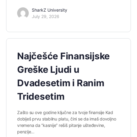
SharkZ University
July 29, 2026
Najčešće Finansijske
Greške Ljudi u
Dvadesetim i Ranim
Tridesetim
Zašto su ove godine ključne za tvoje finansije Kad
dobiješ prvu stabilnu platu, čini se da imaš dovoljno
vremena da “kasnije” rešiš pitanje ušteđevine,
penzije…