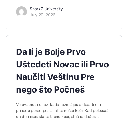
SharkZ University
July 29, 2026
Da li je Bolje Prvo
Uštedeti Novac ili Prvo
Naučiti Veštinu Pre
nego što Počneš
Verovatno si u fazi kada razmišljaš o dodatnom
prihodu pored posla, ali te nešto koči. Kad pokušaš
da definišeš šta te tačno koči, obično dođeš…