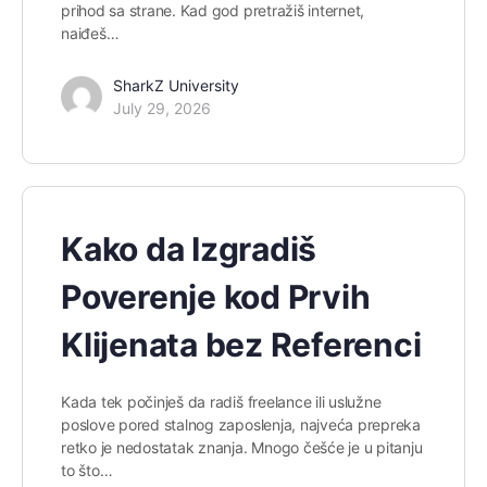
prihod sa strane. Kad god pretražiš internet,
naiđeš…
SharkZ University
July 29, 2026
Kako da Izgradiš
Poverenje kod Prvih
Klijenata bez Referenci
Kada tek počinješ da radiš freelance ili uslužne
poslove pored stalnog zaposlenja, najveća prepreka
retko je nedostatak znanja. Mnogo češće je u pitanju
to što…