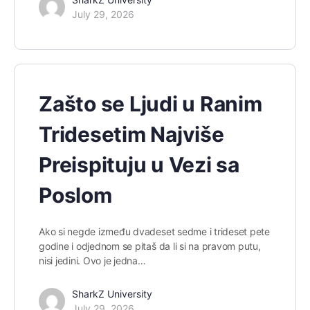
July 29, 2026
Zašto se Ljudi u Ranim
Tridesetim Najviše
Preispituju u Vezi sa
Poslom
Ako si negde između dvadeset sedme i trideset pete
godine i odjednom se pitaš da li si na pravom putu,
nisi jedini. Ovo je jedna…
SharkZ University
July 29, 2026