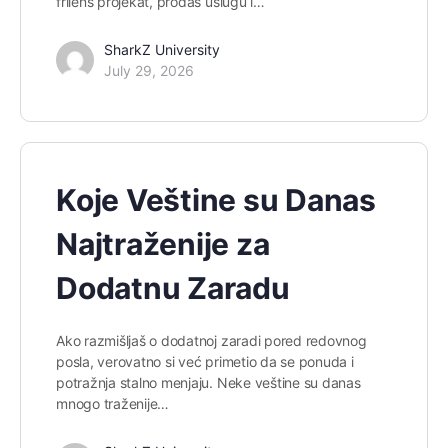
frilens projekat, prodaš uslugu i…
SharkZ University
July 29, 2026
Koje Veštine su Danas
Najtraženije za
Dodatnu Zaradu
Ako razmišljaš o dodatnoj zaradi pored redovnog
posla, verovatno si već primetio da se ponuda i
potražnja stalno menjaju. Neke veštine su danas
mnogo traženije…