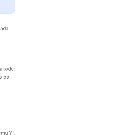
nada
Takođe:
no po
rmu Y”,