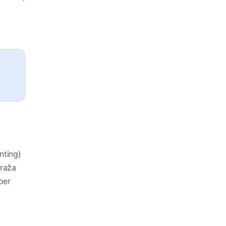
nting)
araža
per