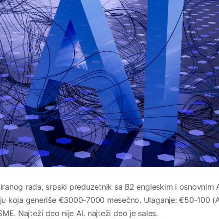
ranog rada, srpski preduzetnik sa B2 engleskim i osnovnim 
ju koja generiše €3000-7000 mesečno. Ulaganje: €50-100 (A
SME. Najteži deo nije AI. najteži deo je sales.