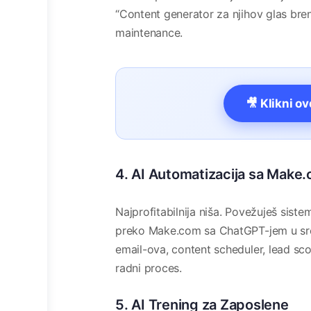
“Content generator za njihov glas bre
maintenance.
🎥 Klikni o
4. AI Automatizacija sa Make.
Najprofitabilnija niša. Povežuješ sist
preko Make.com sa ChatGPT-jem u sredi
email-ova, content scheduler, lead sc
radni proces.
5. AI Trening za Zaposlene