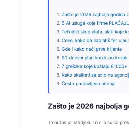
Zašto je 2026 najbolja godina z
5 AI usluga koje firme PLAĆAJ
Tehnički skup alata. alati koje k
Cene. kako da naplatiš fer u eu
Gde i kako naći prve klijente
90-dnevni plan korak po korak
7 grešaka koje koštaju €1000+ p
Kako skalirati sa solo na agenc
Često postavljena pitanja
Zašto je 2026 najbolja g
Trenutak je istorijski. Tri sila su se prek