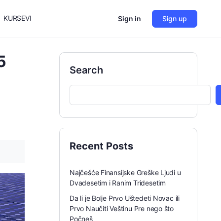
KURSEVI
Sign in
Sign up
5
Search
Recent Posts
Najčešće Finansijske Greške Ljudi u
Dvadesetim i Ranim Tridesetim
Da li je Bolje Prvo Uštedeti Novac ili
Prvo Naučiti Veštinu Pre nego što
Počneš