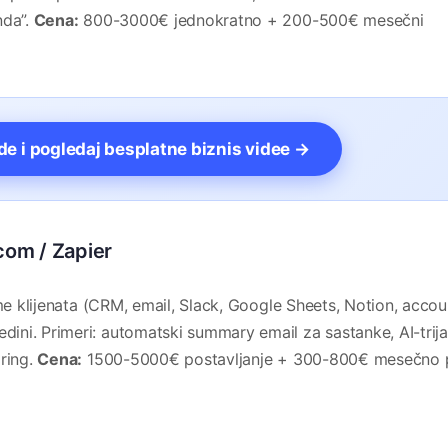
nda”.
Cena:
800-3000€ jednokratno + 200-500€ mesečni
vde i pogledaj besplatne biznis videe →
com / Zapier
eme klijenata (CRM, email, Slack, Google Sheets, Notion, accou
ni. Primeri: automatski summary email za sastanke, AI-trij
oring.
Cena:
1500-5000€ postavljanje + 300-800€ mesečno 