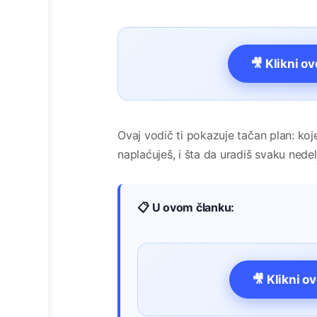
🎥 Klikni o
Ovaj vodič ti pokazuje tačan plan: koj
naplaćuješ, i šta da uradiš svaku nedel
📋 U ovom članku:
🎥 Klikni o