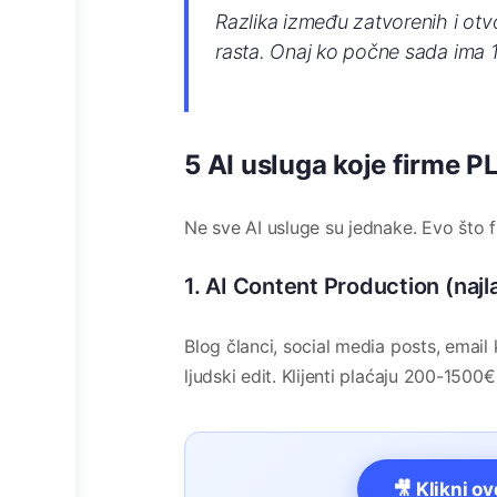
Razlika između zatvorenih i otvor
rasta. Onaj ko počne sada ima 
5 AI usluga koje firme
Ne sve AI usluge su jednake. Evo što f
1. AI Content Production (najl
Blog članci, social media posts, emai
ljudski edit. Klijenti plaćaju 200-150
🎥 Klikni o