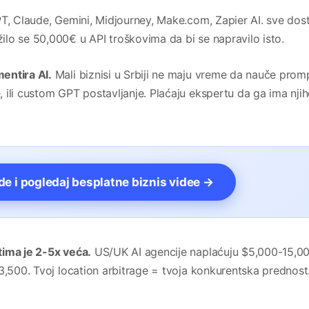
, Claude, Gemini, Midjourney, Make.com, Zapier AI. sve dos
lo se 50,000€ u API troškovima da bi se napravilo isto.
entira AI.
Mali biznisi u Srbiji ne maju vreme da nauče prom
ili custom GPT postavljanje. Plaćaju ekspertu da ga ima njih
vde i pogledaj besplatne biznis videe →
tima je 2-5x veća.
US/UK AI agencije naplaćuju $5,000-15,0
3,500. Tvoj location arbitrage = tvoja konkurentska prednost