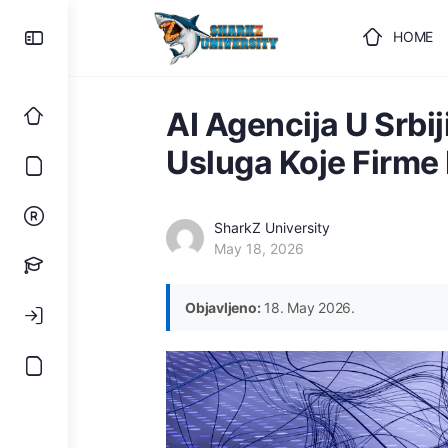
HOME
ULOGUJ
AI Agencija U Srbi
Usluga Koje Firme 
SharkZ University
May 18, 2026
Objavljeno:
18. May 2026.