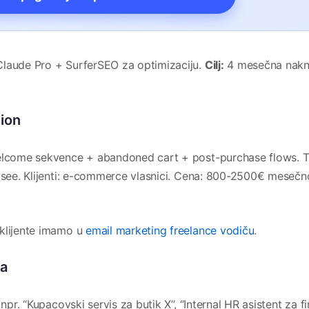
laude Pro + SurferSEO za optimizaciju.
Cilj:
4 mesečna nak
tion
welcome sekvence + abandoned cart + post-purchase flows. 
rasee. Klijenti: e-commerce vlasnici. Cena: 800-2500€ meseč
 klijente imamo u
email marketing freelance vodiču
.
a
npr. “Kupacovski servis za butik X”, “Internal HR asistent za fi