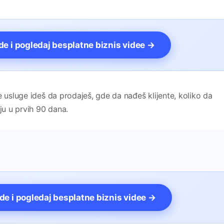
vde i pogledaj besplatne biznis videe →
e usluge ideš da prodaješ, gde da nađeš klijente, koliko da
ju u prvih 90 dana.
vde i pogledaj besplatne biznis videe →