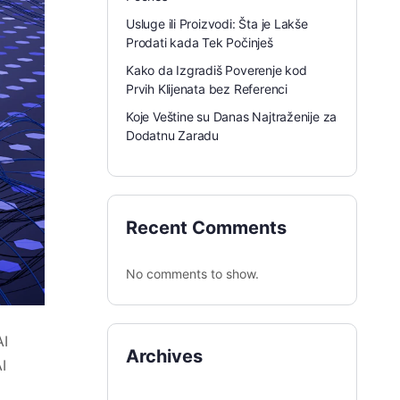
Usluge ili Proizvodi: Šta je Lakše
Prodati kada Tek Počinješ
Kako da Izgradiš Poverenje kod
Prvih Klijenata bez Referenci
Koje Veštine su Danas Najtraženije za
Dodatnu Zaradu
Recent Comments
No comments to show.
AI
Archives
I