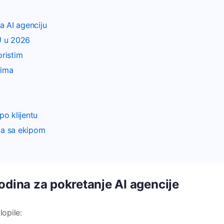
a AI agenciju
U u 2026
oristim
rima
o klijentu
ija sa ekipom
odina za pokretanje AI agencije
lopile: