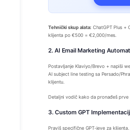
Tehnički skup alata:
ChatGPT Plus + C
klijenta po €500 = €2,000/mes.
2. AI Email Marketing Automa
Postavljanje Klaviyo/Brevo + napiši 
AI subject line testing sa Persado/Ph
klijentu.
Detaljni vodič kako da pronađeš prve
3. Custom GPT Implementacij
Praviš specifične GPT-jeve za klijenta. 