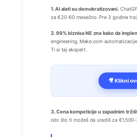
1. AI alati su demokratizovani.
ChatGPT
za €20-60 mesečno. Pre 3 godine traži
2. 99% biznisa NE zna kako da implem
engineering, Make.com automatizacije, 
Ti si taj ekspert.
🎥 Klikni o
3. Cena kompeticije u zapadnim tržiš
isto što ti možeš da uradiš za €1,500-