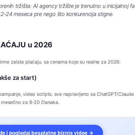
enih tržišta: AI agency tržište je trenutno u inicijalnoj fa
12-24 meseca pre nego što konkurencija stigne.
 PLAĆAJU u 2026
irme zaista plaćaju. sa cenama koje su realne za 2026:
akše za start)
l kampanje, video scripts. sve napravljeno sa ChatGPT/Claude
0€ mesečno za 8-20 članaka.
vde i pogledaj besplatne biznis videe →