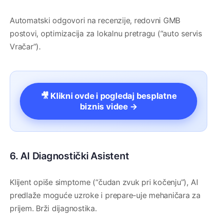
Automatski odgovori na recenzije, redovni GMB
postovi, optimizacija za lokalnu pretragu (“auto servis
Vračar”).
🎥 Klikni ovde i pogledaj besplatne
biznis videe →
6. AI Diagnostički Asistent
Klijent opiše simptome (“čudan zvuk pri kočenju”), AI
predlaže moguće uzroke i prepare-uje mehaničara za
prijem. Brži dijagnostika.