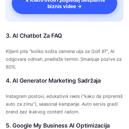
🎥 Klikni ovde i pogledaj besplatne
biznis videe →
3. AI Chatbot Za FAQ
Klijent pita “koliko košta zamena ulja za Golf 6?”, AI
odgovara odmah, predlaže termin. Smanjuje pozive za
60%.
4. AI Generator Marketing Sadržaja
Instagram postovi, edukativni reels (“kako da pripremiš
auto za zimu”), seasonal kampanje. Auto servis gradi
brend bez ikakvog content radom.
5. Google My Business AI Optimizacija