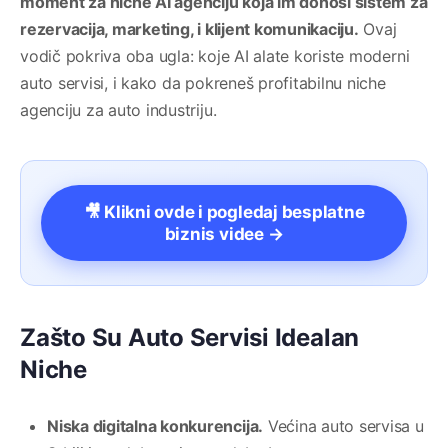
moment za niche AI agenciju koja im donosi sistem za
rezervacija, marketing, i klijent komunikaciju.
Ovaj
vodič pokriva oba ugla: koje AI alate koriste moderni
auto servisi, i kako da pokreneš profitabilnu niche
agenciju za auto industriju.
🎥 Klikni ovde i pogledaj besplatne
biznis videe →
Zašto Su Auto Servisi Idealan
Niche
Niska digitalna konkurencija.
Većina auto servisa u