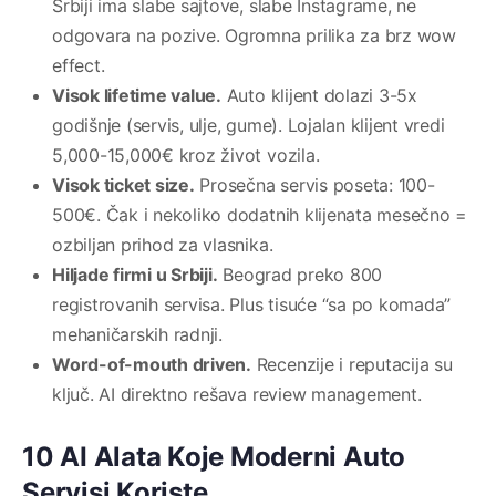
Srbiji ima slabe sajtove, slabe Instagrame, ne
odgovara na pozive. Ogromna prilika za brz wow
effect.
Visok lifetime value.
Auto klijent dolazi 3-5x
godišnje (servis, ulje, gume). Lojalan klijent vredi
5,000-15,000€ kroz život vozila.
Visok ticket size.
Prosečna servis poseta: 100-
500€. Čak i nekoliko dodatnih klijenata mesečno =
ozbiljan prihod za vlasnika.
Hiljade firmi u Srbiji.
Beograd preko 800
registrovanih servisa. Plus tisuće “sa po komada”
mehaničarskih radnji.
Word-of-mouth driven.
Recenzije i reputacija su
ključ. AI direktno rešava review management.
10 AI Alata Koje Moderni Auto
Servisi Koriste