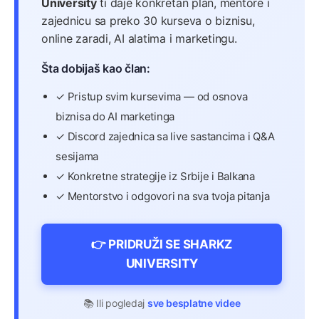
University
ti daje konkretan plan, mentore i
zajednicu sa preko 30 kurseva o biznisu,
online zaradi, AI alatima i marketingu.
Šta dobijaš kao član:
✓ Pristup svim kursevima — od osnova
biznisa do AI marketinga
✓ Discord zajednica sa live sastancima i Q&A
sesijama
✓ Konkretne strategije iz Srbije i Balkana
✓ Mentorstvo i odgovori na sva tvoja pitanja
👉 PRIDRUŽI SE SHARKZ
UNIVERSITY
📚 Ili pogledaj
sve besplatne videe