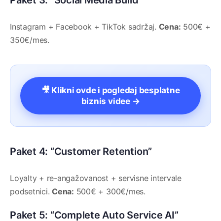
Paket 3: “Social Media Build”
Instagram + Facebook + TikTok sadržaj.
Cena:
500€ +
350€/mes.
🎥 Klikni ovde i pogledaj besplatne
biznis videe →
Paket 4: “Customer Retention”
Loyalty + re-angažovanost + servisne intervale
podsetnici.
Cena:
500€ + 300€/mes.
Paket 5: “Complete Auto Service AI”