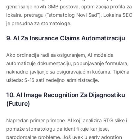
generisanje novih GMB postova, optimizacija profila za
lokalnu pretragu (“stomatolog Novi Sad”). Lokalna SEO
je presudna za stomatologe.
9. AI Za Insurance Claims Automatizaciju
Ako ordinacija radi sa osiguranjem, AI može da
automatizuje dokumentaciju, popunjavanje formulara,
naknadno javljanje sa osiguravajućim kućama. Tipična
ušteda: 5-15 sati nedeljno administracije.
10. AI Image Recognition Za Dijagnostiku
(Future)
Napredan primer primene. AI koji analizira RTG slike i
pomaže stomatologu da identifikuje karijese,
parodontalne probleme. Još uvek u early adoption