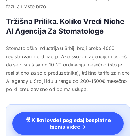
fazi, ali raste brzo.
Tržišna Prilika. Koliko Vredi Niche
AI Agencija Za Stomatologe
Stomatološka industrija u Srbiji broji preko 4000
registrovanih ordinacija. Ako svojom agencijom uspeš
da servisiraš samo 10-20 ordinacija mesečno (što je
realistično za solo preduzetnika), tržišne tarife za niche
AI agency u Srbiji idu u rangu od 200-1500€ mesečno
po klijentu zavisno od obima usluga.
🎥 Klikni ovde i pogledaj besplatne
biznis videe →