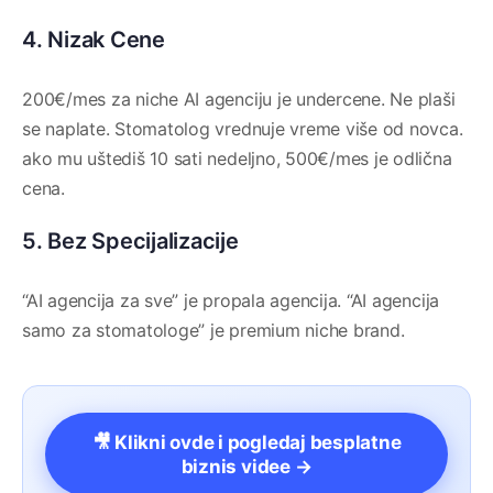
4. Nizak Cene
200€/mes za niche AI agenciju je undercene. Ne plaši
se naplate. Stomatolog vrednuje vreme više od novca.
ako mu uštediš 10 sati nedeljno, 500€/mes je odlična
cena.
5. Bez Specijalizacije
“AI agencija za sve” je propala agencija. “AI agencija
samo za stomatologe” je premium niche brand.
🎥 Klikni ovde i pogledaj besplatne
biznis videe →