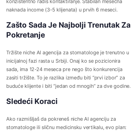
konzistentno radiš kontaktiranje. Stabilan mesečna
naknada income (3-5 klijenata) u prvih 6 meseci.
Zašto Sada Je Najbolji Trenutak Za
Pokretanje
Tržište niche AI agencija za stomatologe je trenutno u
inicijalnoj fazi rasta u Srbiji. Onaj ko se pozicionira
sada, ima 12-24 meseca pre nego što konkurencija
zasiti tržište. To je razlika između biti “prvi izbor” za
buduće klijente i biti “jedan od mnogih” za dve godine.
Sledeći Koraci
Ako razmišljaš da pokreneš niche AI agenciju za
stomatologe ili sličnu medicinsku vertikalu, evo plan: