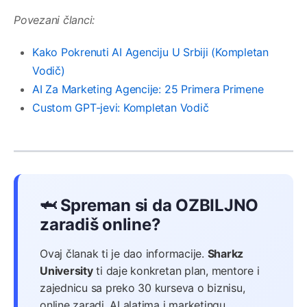
Povezani članci:
Kako Pokrenuti AI Agenciju U Srbiji (Kompletan
Vodič)
AI Za Marketing Agencije: 25 Primera Primene
Custom GPT-jevi: Kompletan Vodič
🦈 Spreman si da OZBILJNO
zaradiš online?
Ovaj članak ti je dao informacije.
Sharkz
University
ti daje konkretan plan, mentore i
zajednicu sa preko 30 kurseva o biznisu,
online zaradi, AI alatima i marketingu.