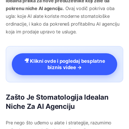
idealna prilika za nove preduzetnike koji žele da
pokrenu niche AI agenciju.
Ovaj vodič pokriva oba
ugla: koje AI alate koriste moderne stomatološke
ordinacije, i kako da pokreneš profitabilnu AI agenciju
koja im prodaje upravo te usluge.
🎥 Klikni ovde i pogledaj besplatne
biznis videe →
Zašto Je Stomatologija Idealan
Niche Za AI Agenciju
Pre nego što uđemo u alate i strategije, razumimo