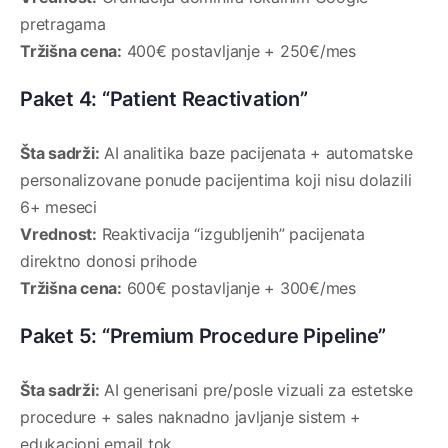
pretragama
Tržišna cena:
400€ postavljanje + 250€/mes
Paket 4: “Patient Reactivation”
Šta sadrži:
AI analitika baze pacijenata + automatske
personalizovane ponude pacijentima koji nisu dolazili
6+ meseci
Vrednost:
Reaktivacija “izgubljenih” pacijenata
direktno donosi prihode
Tržišna cena:
600€ postavljanje + 300€/mes
Paket 5: “Premium Procedure Pipeline”
Šta sadrži:
AI generisani pre/posle vizuali za estetske
procedure + sales naknadno javljanje sistem +
edukacioni email tok