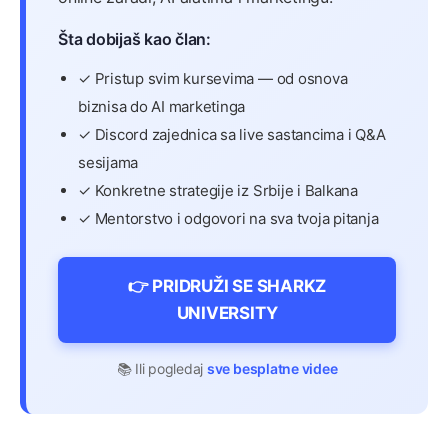
Šta dobijaš kao član:
✓ Pristup svim kursevima — od osnova
biznisa do AI marketinga
✓ Discord zajednica sa live sastancima i Q&A
sesijama
✓ Konkretne strategije iz Srbije i Balkana
✓ Mentorstvo i odgovori na sva tvoja pitanja
👉 PRIDRUŽI SE SHARKZ
UNIVERSITY
📚 Ili pogledaj
sve besplatne videe