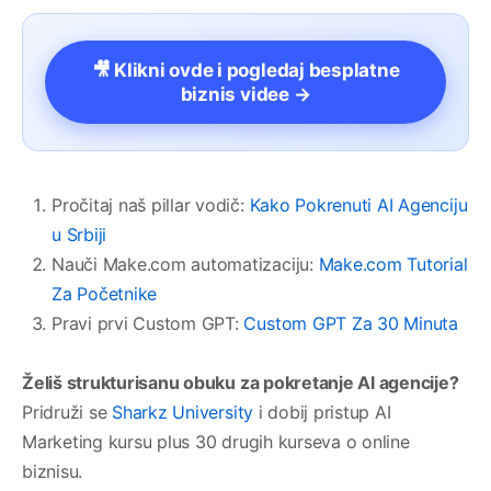
🎥 Klikni ovde i pogledaj besplatne
biznis videe →
Pročitaj naš pillar vodič:
Kako Pokrenuti AI Agenciju
u Srbiji
Nauči Make.com automatizaciju:
Make.com Tutorial
Za Početnike
Pravi prvi Custom GPT:
Custom GPT Za 30 Minuta
Želiš strukturisanu obuku za pokretanje AI agencije?
Pridruži se
Sharkz University
i dobij pristup AI
Marketing kursu plus 30 drugih kurseva o online
biznisu.