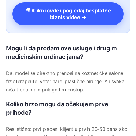
🎥 Klikni ovde i pogledaj besplatne
biznis videe →
Mogu li da prodam ove usluge i drugim
medicinskim ordinacijama?
Da. model se direktno prenosi na kozmetičke salone,
fizioterapeute, veterinare, plastične hirurge. Ali svaka
niša treba malo prilagođen pristup.
Koliko brzo mogu da očekujem prve
prihode?
Realistično: prvi plaćeni klijent u prvih 30-60 dana ako