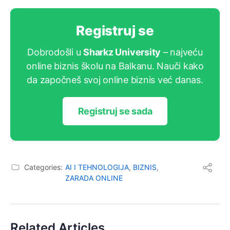
Registruj se
Dobrodošli u
Sharkz University
– najveću
online biznis školu na Balkanu. Nauči kako
da započneš svoj online biznis već danas.
Registruj se sada
Categories:
AI I TEHNOLOGIJA
,
BIZNIS
,
ZARADA ONLINE
Related Articles