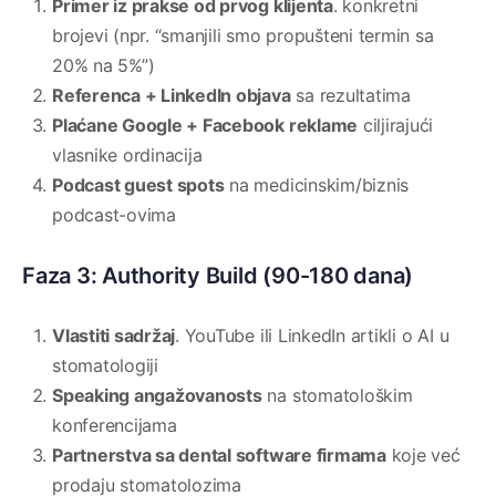
Primer iz prakse od prvog klijenta
. konkretni
brojevi (npr. “smanjili smo propušteni termin sa
20% na 5%”)
Referenca + LinkedIn objava
sa rezultatima
Plaćane Google + Facebook reklame
ciljirajući
vlasnike ordinacija
Podcast guest spots
na medicinskim/biznis
podcast-ovima
Faza 3: Authority Build (90-180 dana)
Vlastiti sadržaj
. YouTube ili LinkedIn artikli o AI u
stomatologiji
Speaking angažovanosts
na stomatološkim
konferencijama
Partnerstva sa dental software firmama
koje već
prodaju stomatolozima