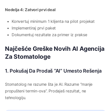
Nedelja 4: Zatvori prvi deal
Konvertuj minimum 1 klijenta na pilot projekat
Implementiraj prvi paket
Dokumentuj rezultate za primer iz prakse
Najčešće Greške Novih AI Agencija
Za Stomatologe
1. Pokušaj Da Prodaš “AI” Umesto Rešenja
Stomatolog ne razume šta je AI. Razume “manje
propušteni termin-ova”. Prodaješ rezultat, ne
tehnologiju.