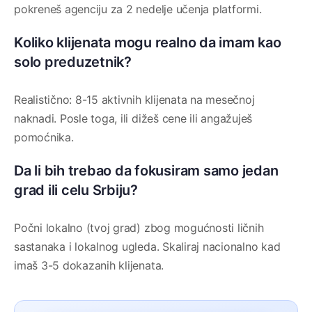
pokreneš agenciju za 2 nedelje učenja platformi.
Koliko klijenata mogu realno da imam kao
solo preduzetnik?
Realistično: 8-15 aktivnih klijenata na mesečnoj
naknadi. Posle toga, ili dižeš cene ili angažuješ
pomoćnika.
Da li bih trebao da fokusiram samo jedan
grad ili celu Srbiju?
Počni lokalno (tvoj grad) zbog mogućnosti ličnih
sastanaka i lokalnog ugleda. Skaliraj nacionalno kad
imaš 3-5 dokazanih klijenata.