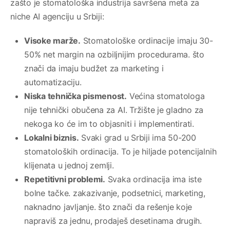
zašto je stomatološka industrija savršena meta za
niche AI agenciju u Srbiji:
Visoke marže.
Stomatološke ordinacije imaju 30-
50% net margin na ozbiljnijim procedurama. što
znači da imaju budžet za marketing i
automatizaciju.
Niska tehnička pismenost.
Većina stomatologa
nije tehnički obučena za AI. Tržište je gladno za
nekoga ko će im to objasniti i implementirati.
Lokalni biznis.
Svaki grad u Srbiji ima 50-200
stomatoloških ordinacija. To je hiljade potencijalnih
klijenata u jednoj zemlji.
Repetitivni problemi.
Svaka ordinacija ima iste
bolne tačke. zakazivanje, podsetnici, marketing,
naknadno javljanje. što znači da rešenje koje
napraviš za jednu, prodaješ desetinama drugih.