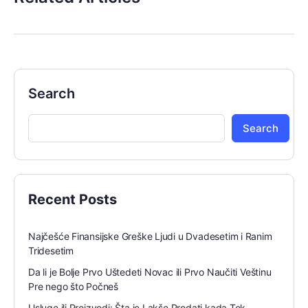
Search
Search
Recent Posts
Najčešće Finansijske Greške Ljudi u Dvadesetim i Ranim
Tridesetim
Da li je Bolje Prvo Uštedeti Novac ili Prvo Naučiti Veštinu
Pre nego što Počneš
Usluge ili Proizvodi: Šta je Lakše Prodati kada Tek