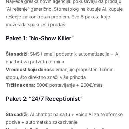
Najveća greška novih agencija: pokušavaju da prodaju
“AI rešenje” generično. Stomatolog ne kupuje AI. kupuje
rešenje za konkretan problem. Evo 5 paketa koje
možeš da spakuješ i prodaš:
Paket 1: “No-Show Killer”
Šta sadrži:
SMS i email podsetnik automatizacija + AI
chatbot za potvrdu termina
Vrednost koju donosi:
Smanjuje propušteni termin
stopu, što direktno znači više prihoda
Tržišna cena:
500€ postavljanje + 200€/mes
Paket 2: “24/7 Receptionist”
Šta sadrži:
AI chatbot na sajtu + voice AI za telefonske
pozive + automatsko zakazivanje