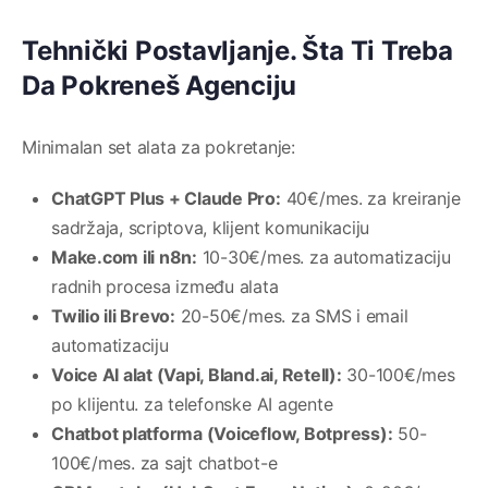
Tehnički Postavljanje. Šta Ti Treba
Da Pokreneš Agenciju
Minimalan set alata za pokretanje:
ChatGPT Plus + Claude Pro:
40€/mes. za kreiranje
sadržaja, scriptova, klijent komunikaciju
Make.com ili n8n:
10-30€/mes. za automatizaciju
radnih procesa između alata
Twilio ili Brevo:
20-50€/mes. za SMS i email
automatizaciju
Voice AI alat (Vapi, Bland.ai, Retell):
30-100€/mes
po klijentu. za telefonske AI agente
Chatbot platforma (Voiceflow, Botpress):
50-
100€/mes. za sajt chatbot-e