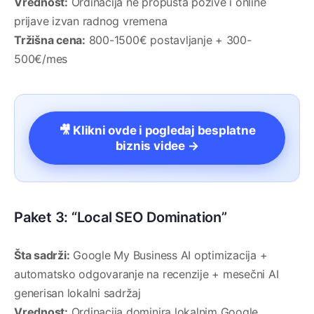
Vrednost:
Ordinacija ne propušta pozive i online
prijave izvan radnog vremena
Tržišna cena:
800-1500€ postavljanje + 300-
500€/mes
🎥 Klikni ovde i pogledaj besplatne
biznis videe →
Paket 3: “Local SEO Domination”
Šta sadrži:
Google My Business AI optimizacija +
automatsko odgovaranje na recenzije + mesečni AI
generisan lokalni sadržaj
Vrednost:
Ordinacija dominira lokalnim Google