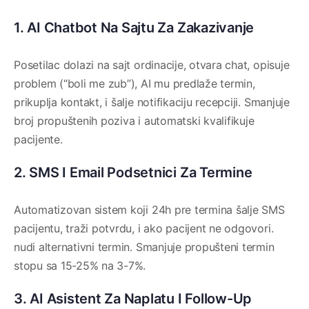
1. AI Chatbot Na Sajtu Za Zakazivanje
Posetilac dolazi na sajt ordinacije, otvara chat, opisuje
problem (“boli me zub”), AI mu predlaže termin,
prikuplja kontakt, i šalje notifikaciju recepciji. Smanjuje
broj propuštenih poziva i automatski kvalifikuje
pacijente.
2. SMS I Email Podsetnici Za Termine
Automatizovan sistem koji 24h pre termina šalje SMS
pacijentu, traži potvrdu, i ako pacijent ne odgovori.
nudi alternativni termin. Smanjuje propušteni termin
stopu sa 15-25% na 3-7%.
3. AI Asistent Za Naplatu I Follow-Up