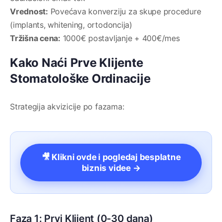
Vrednost:
Povećava konverziju za skupe procedure
(implants, whitening, ortodoncija)
Tržišna cena:
1000€ postavljanje + 400€/mes
Kako Naći Prve Klijente
Stomatološke Ordinacije
Strategija akvizicije po fazama:
🎥 Klikni ovde i pogledaj besplatne
biznis videe →
Faza 1: Prvi Klijent (0-30 dana)