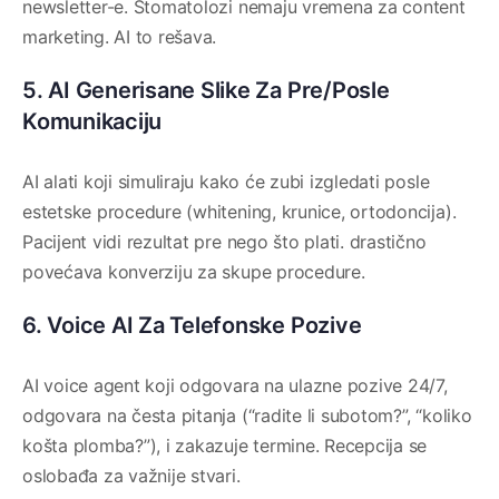
newsletter-e. Stomatolozi nemaju vremena za content
marketing. AI to rešava.
5. AI Generisane Slike Za Pre/Posle
Komunikaciju
AI alati koji simuliraju kako će zubi izgledati posle
estetske procedure (whitening, krunice, ortodoncija).
Pacijent vidi rezultat pre nego što plati. drastično
povećava konverziju za skupe procedure.
6. Voice AI Za Telefonske Pozive
AI voice agent koji odgovara na ulazne pozive 24/7,
odgovara na česta pitanja (“radite li subotom?”, “koliko
košta plomba?”), i zakazuje termine. Recepcija se
oslobađa za važnije stvari.