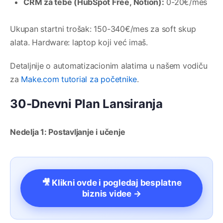
CRM za tebe (HubSpot Free, Notion):
0-20€/mes
Ukupan startni trošak: 150-340€/mes za soft skup
alata. Hardware: laptop koji već imaš.
Detaljnije o automatizacionim alatima u našem vodiču
za
Make.com tutorial za početnike
.
30-Dnevni Plan Lansiranja
Nedelja 1: Postavljanje i učenje
🎥 Klikni ovde i pogledaj besplatne
biznis videe →