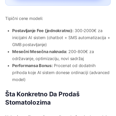
Tipični cene modeli:
Postavljanje Fee (jednokratno):
300-2000€ za
inicijalni AI sistem (chatbot + SMS automatizacija +
GMB postavljanje)
Mesečni Mesečna naknada:
200-800€ za
održavanje, optimizaciju, novi sadržaj
Performansa Bonus:
Procenat od dodatnih
prihoda koje AI sistem donese ordinaciji (advanced
model)
Šta Konkretno Da Prodaš
Stomatolozima