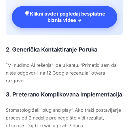
🎥 Klikni ovde i pogledaj besplatne
biznis videe →
2. Generička Kontaktiranje Poruka
“Mi nudimo AI rešenja” ide u kantu. “Primetio sam da
niste odgovorili na 12 Google recenzija” otvara
razgovor.
3. Preterano Komplikovana Implementacija
Stomatolog želi “plug and play”. Ako traži postavljanje
proces od 2 nedelje pre nego što vidi rezultat,
otkazuje. Daj brzi win u prvih 7 dana.