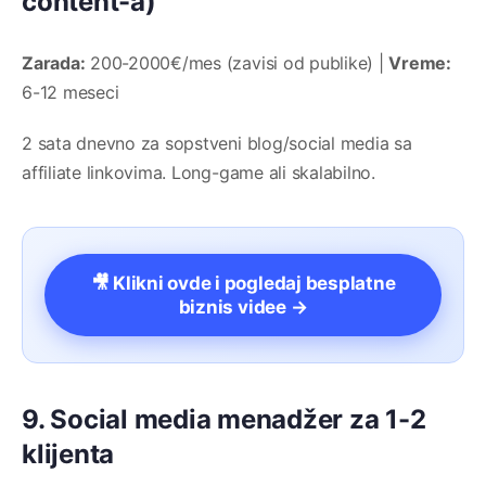
content-a)
Zarada:
200-2000€/mes (zavisi od publike) |
Vreme:
6-12 meseci
2 sata dnevno za sopstveni blog/social media sa
affiliate linkovima. Long-game ali skalabilno.
🎥 Klikni ovde i pogledaj besplatne
biznis videe →
9. Social media menadžer za 1-2
klijenta