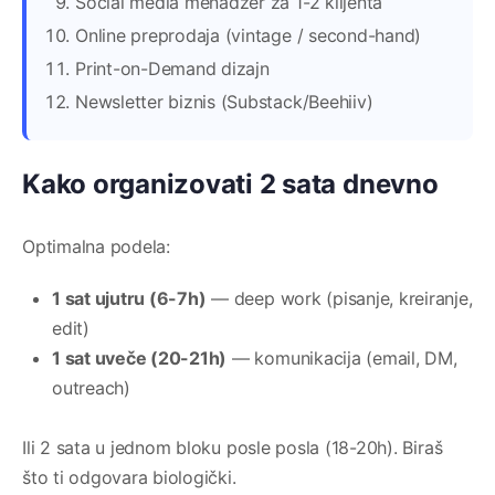
Social media menadžer za 1-2 klijenta
Online preprodaja (vintage / second-hand)
Print-on-Demand dizajn
Newsletter biznis (Substack/Beehiiv)
Kako organizovati 2 sata dnevno
Optimalna podela:
1 sat ujutru (6-7h)
— deep work (pisanje, kreiranje,
edit)
1 sat uveče (20-21h)
— komunikacija (email, DM,
outreach)
Ili 2 sata u jednom bloku posle posla (18-20h). Biraš
što ti odgovara biologički.