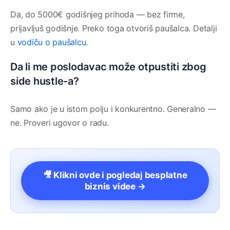
Da, do 5000€ godišnjeg prihoda — bez firme,
prijavljuš godišnje. Preko toga otvoriš paušalca. Detalji
u
vodiču o paušalcu
.
Da li me poslodavac može otpustiti zbog
side hustle-a?
Samo ako je u istom polju i konkurentno. Generalno —
ne. Proveri ugovor o radu.
🎥 Klikni ovde i pogledaj besplatne
biznis videe →