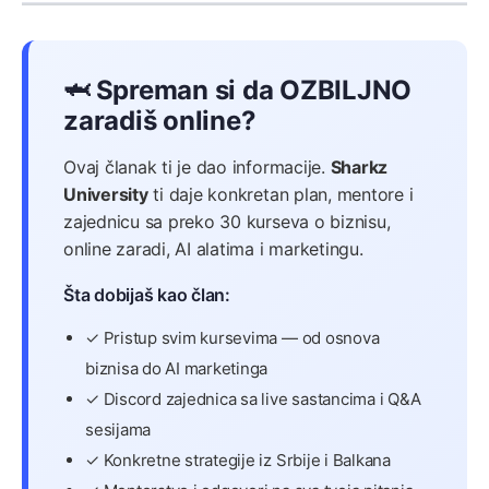
🦈 Spreman si da OZBILJNO
zaradiš online?
Ovaj članak ti je dao informacije.
Sharkz
University
ti daje konkretan plan, mentore i
zajednicu sa preko 30 kurseva o biznisu,
online zaradi, AI alatima i marketingu.
Šta dobijaš kao član:
✓ Pristup svim kursevima — od osnova
biznisa do AI marketinga
✓ Discord zajednica sa live sastancima i Q&A
sesijama
✓ Konkretne strategije iz Srbije i Balkana