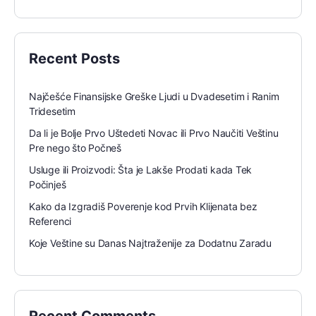
Recent Posts
Najčešće Finansijske Greške Ljudi u Dvadesetim i Ranim
Tridesetim
Da li je Bolje Prvo Uštedeti Novac ili Prvo Naučiti Veštinu
Pre nego što Počneš
Usluge ili Proizvodi: Šta je Lakše Prodati kada Tek
Počinješ
Kako da Izgradiš Poverenje kod Prvih Klijenata bez
Referenci
Koje Veštine su Danas Najtraženije za Dodatnu Zaradu