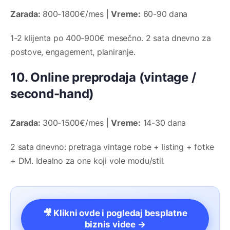
Zarada:
800-1800€/mes |
Vreme:
60-90 dana
1-2 klijenta po 400-900€ mesečno. 2 sata dnevno za
postove, engagement, planiranje.
10. Online preprodaja (vintage /
second-hand)
Zarada:
300-1500€/mes |
Vreme:
14-30 dana
2 sata dnevno: pretraga vintage robe + listing + fotke
+ DM. Idealno za one koji vole modu/stil.
🎥 Klikni ovde i pogledaj besplatne
biznis videe →