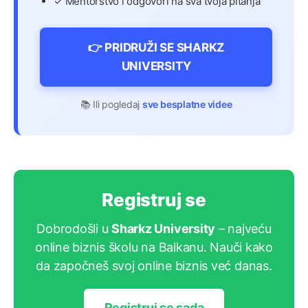
✓ Mentorstvo i odgovori na sva tvoja pitanja
👉 PRIDRUŽI SE SHARKZ
UNIVERSITY
📚 Ili pogledaj
sve besplatne videe
Registruj se
Dobrodošli u
Sharkz University
– najveću
online biznis školu na Balkanu. Nauči kako
da započneš svoj online biznis već danas.
Registruj se sada