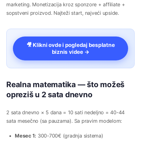
marketing. Monetizacija kroz sponzore + affiliate +
sopstveni proizvod. Najteži start, najveći upside.
🎥 Klikni ovde i pogledaj besplatne
biznis videe →
Realna matematika — što možeš
opreziš u 2 sata dnevno
2 sata dnevno × 5 dana = 10 sati nedeljno = 40-44
sata mesečno (sa pauzama). Sa pravim modelom:
Mesec 1:
300-700€ (gradnja sistema)