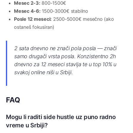
Mesec 2-3:
800-1500€
Mesec 4-6:
1500-3000€ stabilno
Posle 12 meseci:
2500-5000€ mesečno (ako
ostaneš fokusiran)
2 sata dnevno ne znači pola posla — znači
samo drugači vrsta posla. Konzistentno 2h
dnevno za 12 meseci stavlja te u top 10% u
svakoj online niši u Srbiji.
FAQ
Mogu li raditi side hustle uz puno radno
vreme u Srbiji?