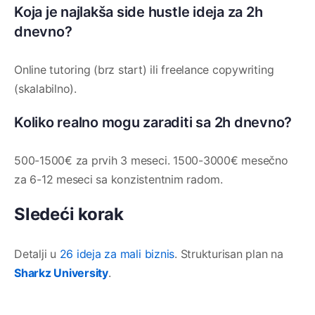
Koja je najlakša side hustle ideja za 2h
dnevno?
Online tutoring (brz start) ili freelance copywriting
(skalabilno).
Koliko realno mogu zaraditi sa 2h dnevno?
500-1500€ za prvih 3 meseci. 1500-3000€ mesečno
za 6-12 meseci sa konzistentnim radom.
Sledeći korak
Detalji u
26 ideja za mali biznis
. Strukturisan plan na
Sharkz University
.