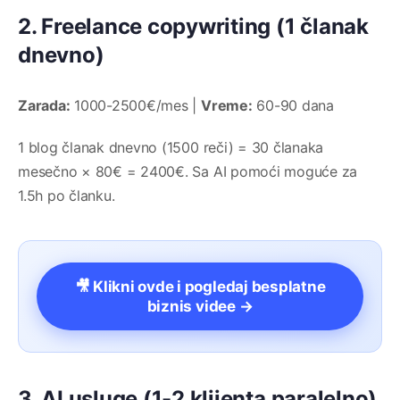
2. Freelance copywriting (1 članak
dnevno)
Zarada:
1000-2500€/mes |
Vreme:
60-90 dana
1 blog članak dnevno (1500 reči) = 30 članaka
mesečno × 80€ = 2400€. Sa AI pomoći moguće za
1.5h po članku.
🎥 Klikni ovde i pogledaj besplatne
biznis videe →
3. AI usluge (1-2 klijenta paralelno)