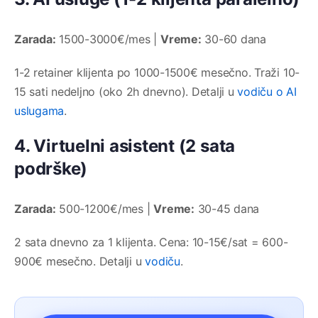
Zarada:
1500-3000€/mes |
Vreme:
30-60 dana
1-2 retainer klijenta po 1000-1500€ mesečno. Traži 10-
15 sati nedeljno (oko 2h dnevno). Detalji u
vodiču o AI
uslugama
.
4. Virtuelni asistent (2 sata
podrške)
Zarada:
500-1200€/mes |
Vreme:
30-45 dana
2 sata dnevno za 1 klijenta. Cena: 10-15€/sat = 600-
900€ mesečno. Detalji u
vodiču
.