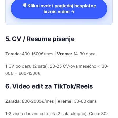
🎥 Klikni ovde i pogledaj besplatne
biznis videe →
5. CV / Resume pisanje
Zarada:
400-1500€/mes |
Vreme:
14-30 dana
1 CV po danu (2 sata). 20-25 CV-ova mesečno × 30-
60€ = 600-1500€.
6. Video edit za TikTok/Reels
Zarada:
800-2000€/mes |
Vreme:
30-60 dana
1-2 videa dnevno edituješ (2 sata ukupno). Cena: 30-