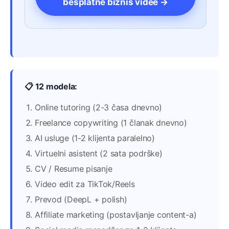
besplatne biznis videe →
📋 12 modela:
Online tutoring (2-3 časa dnevno)
Freelance copywriting (1 članak dnevno)
AI usluge (1-2 klijenta paralelno)
Virtuelni asistent (2 sata podrške)
CV / Resume pisanje
Video edit za TikTok/Reels
Prevod (DeepL + polish)
Affiliate marketing (postavljanje content-a)