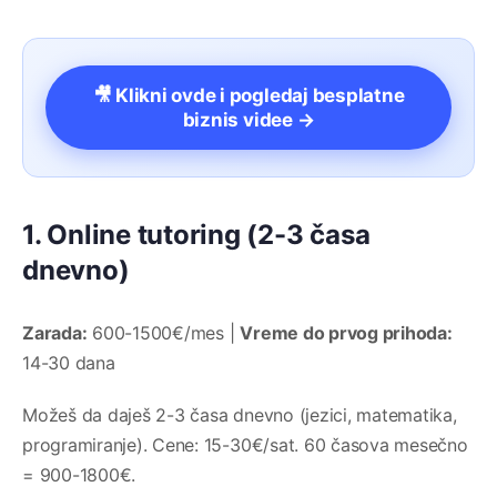
🎥 Klikni ovde i pogledaj besplatne
biznis videe →
1. Online tutoring (2-3 časa
dnevno)
Zarada:
600-1500€/mes |
Vreme do prvog prihoda:
14-30 dana
Možeš da daješ 2-3 časa dnevno (jezici, matematika,
programiranje). Cene: 15-30€/sat. 60 časova mesečno
= 900-1800€.