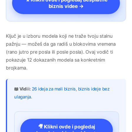
biznis videe →
Ključ je u izboru modela koji ne traže tvoju stalnu
pažnju — možeš da ga radiš u blokovima vremena
(rano jutro pre posla ili posle posla). Ovaj vodič ti
pokazuje 12 dokazanih modela sa konkretnim
brojkama.
📖 Vidi i:
26 ideja za mali biznis
,
biznis ideje bez
ulaganja
.
🎥 Klikni ovde i pogledaj