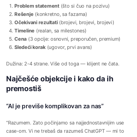
Problem statement
(što si čuo na pozivu)
Rešenje
(konkretno, sa fazama)
Očekivani rezultati
(brojevi, brojevi, brojevi)
Timeline
(realan, sa milestones)
Cena
(3 opcije: osnovni, preporučen, premium)
Sledeći korak
(ugovor, prvi avans)
Dužina: 2-4 strane. Više od toga — klijent ne čata.
Najčešće objekcije i kako da ih
premostiš
“AI je previše komplikovan za nas”
“Razumem. Zato počinjamo sa najjednostavnijim use
case-om. Vi ne trebaš da razumeš ChatGPT — mi to