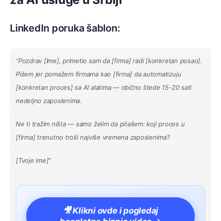
LinkedIn poruka šablon:
“Pozdrav [Ime], primetio sam da [firma] radi [konkretan posao].
Pišem jer pomažem firmama kao [firma] da automatizuju
[konkretan proces] sa AI alatima — obično štede 15-20 sati
nedeljno zaposlenima.
Ne ti tražim ništa — samo želim da pitašem: koji proces u
[firma] trenutno troši najviše vremena zaposlenima?
[Tvoje ime]”
🎥 Klikni ovde i pogledaj