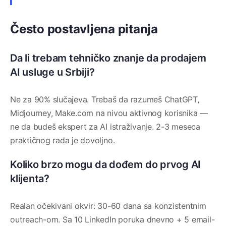
Često postavljena pitanja
Da li trebam tehničko znanje da prodajem
AI usluge u Srbiji?
Ne za 90% slučajeva. Trebaš da razumeš ChatGPT,
Midjourney, Make.com na nivou aktivnog korisnika —
ne da budeš ekspert za AI istraživanje. 2-3 meseca
praktičnog rada je dovoljno.
Koliko brzo mogu da dođem do prvog AI
klijenta?
Realan očekivani okvir: 30-60 dana sa konzistentnim
outreach-om. Sa 10 LinkedIn poruka dnevno + 5 email-