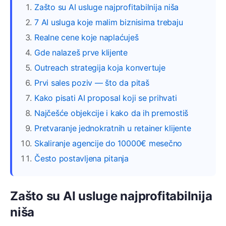
Zašto su AI usluge najprofitabilnija niša
7 AI usluga koje malim biznisima trebaju
Realne cene koje naplaćuješ
Gde nalazeš prve klijente
Outreach strategija koja konvertuje
Prvi sales poziv — što da pitaš
Kako pisati AI proposal koji se prihvati
Najčešće objekcije i kako da ih premostiš
Pretvaranje jednokratnih u retainer klijente
Skaliranje agencije do 10000€ mesečno
Često postavljena pitanja
Zašto su AI usluge najprofitabilnija
niša