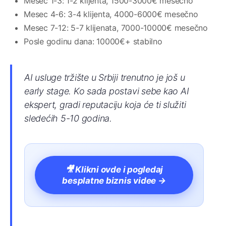
Mesec 1-3: 1-2 klijenta, 1500-3000€ mesečno
Mesec 4-6: 3-4 klijenta, 4000-6000€ mesečno
Mesec 7-12: 5-7 klijenata, 7000-10000€ mesečno
Posle godinu dana: 10000€+ stabilno
AI usluge tržište u Srbiji trenutno je još u
early stage. Ko sada postavi sebe kao AI
ekspert, gradi reputaciju koja će ti služiti
sledećih 5-10 godina.
🎥 Klikni ovde i pogledaj
besplatne biznis videe →