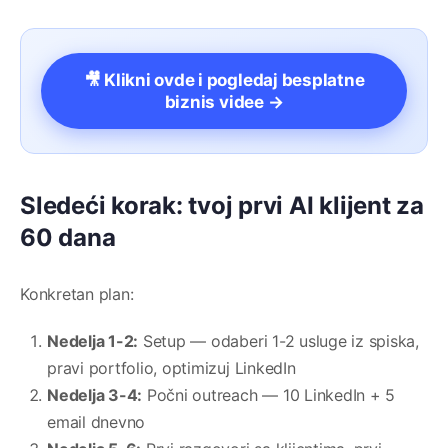
🎥 Klikni ovde i pogledaj besplatne
biznis videe →
Sledeći korak: tvoj prvi AI klijent za
60 dana
Konkretan plan:
Nedelja 1-2:
Setup — odaberi 1-2 usluge iz spiska,
pravi portfolio, optimizuj LinkedIn
Nedelja 3-4:
Počni outreach — 10 LinkedIn + 5
email dnevno