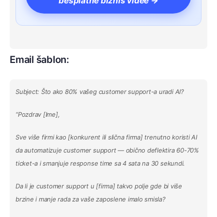
besplatne biznis videe →
Email šablon:
Subject: Što ako 80% vašeg customer support-a uradi AI?
“Pozdrav [Ime],
Sve više firmi kao [konkurent ili slična firma] trenutno koristi AI
da automatizuje customer support — obično deflektira 60-70%
ticket-a i smanjuje response time sa 4 sata na 30 sekundi.
Da li je customer support u [firma] takvo polje gde bi više
brzine i manje rada za vaše zaposlene imalo smisla?