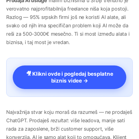
Prodaja AI usluge
malim biznisima u Srbiji trenutno je
verovatno najprofitabilnija freelance niša koja postoji.
Razlog — 95% srpskih firmi još ne koristi AI alate, ali
svako od njih ima specifičan problem koji AI može da
reši za 500-3000€ mesečno. Ti si most između alata i
biznisa, i taj most je vredan.
🎥 Klikni ovde i pogledaj besplatne
biznis videe →
Najvažnija stvar koju moraš da razumeš — ne prodaješ
ChatGPT. Prodaješ
rezultat
: više leadova, manje sati
rada za zaposlene, brži customer support, više
konverzija. AI je samo alat koji to omogućava. Klijent