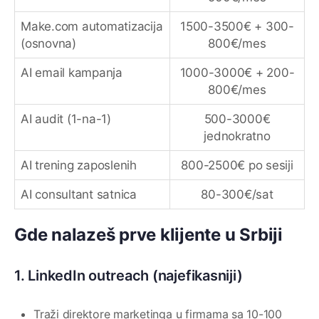
Make.com automatizacija
1500-3500€ + 300-
(osnovna)
800€/mes
AI email kampanja
1000-3000€ + 200-
800€/mes
AI audit (1-na-1)
500-3000€
jednokratno
AI trening zaposlenih
800-2500€ po sesiji
AI consultant satnica
80-300€/sat
Gde nalazeš prve klijente u Srbiji
1. LinkedIn outreach (najefikasniji)
Traži direktore marketinga u firmama sa 10-100