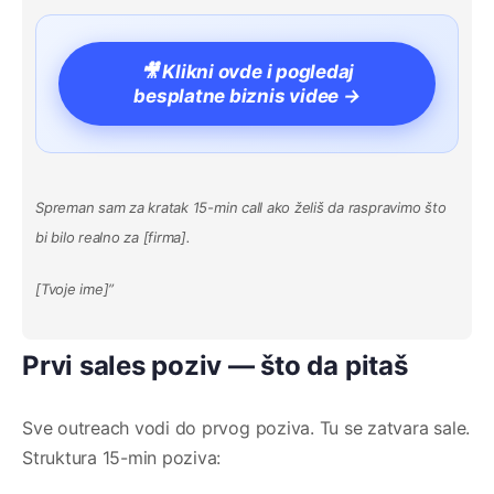
🎥 Klikni ovde i pogledaj
besplatne biznis videe →
Spreman sam za kratak 15-min call ako želiš da raspravimo što
bi bilo realno za [firma].
[Tvoje ime]”
Prvi sales poziv — što da pitaš
Sve outreach vodi do prvog poziva. Tu se zatvara sale.
Struktura 15-min poziva: