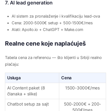
7. AI lead generation
AI sistem za pronalaženje i kvalifikaciju lead-ova
Cena: 2000-5000€ setup + 500-1500€/mes
Alati: Apollo.io + ChatGPT + Make.com
Realne cene koje naplaćuješ
Tabela cena za referencu — što klijenti u Srbiji realno
plaćaju:
Usluga
Cena
AI Content paket (8
1500-3000€/mes
članaka + slike)
Chatbot setup za sajt
500-2000€ + 200-
500€/mes