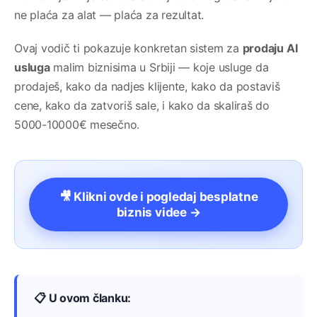
ne plaća za alat — plaća za rezultat.
Ovaj vodič ti pokazuje konkretan sistem za
prodaju AI
usluga
malim biznisima u Srbiji — koje usluge da
prodaješ, kako da nadjes klijente, kako da postaviš
cene, kako da zatvoriš sale, i kako da skaliraš do
5000-10000€ mesečno.
🎥 Klikni ovde i pogledaj besplatne
biznis videe →
📋 U ovom članku: