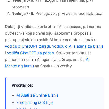
Nedelja 5-6:
Prvi razgovori sa klijentima, prvi
proposals
Nedelja 7-8:
Prvi ugovor, prvi avans, početak rada
Detaljniji vodič sa konkretnim AI use cases, primerima
outreach-a koji konvertuju, šablonima proposala i
pristup zajednici srpskih AI implementator-a imaš u
vodiču o ChatGPT zaradi
,
vodiču o AI alatima za biznis
i
vodiču ChatGPT za posao
. Strukturisan kurs sa
primerima realnih AI agencija iz Srbije imaš u
AI
Marketing kursu
na Sharkz University.
Procitaj jos:
AI Alati za Online Biznis
Freelancing iz Srbije