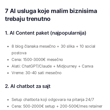
7 AI usluga koje malim biznisima
trebaju trenutno
1. AI Content paket (najpopularnija)
8 blog članaka mesečno + 30 slika + 10 social
postova
Cena: 1500-3000€ mesečno
Alati: ChatGPT/Claude + Midjourney + Canva
Vreme: 30-40 sati mesečno
2. AI chatbot za sajt
Setup chatbota koji odgovara na pitanja 24/7
Cena: 500-2000€ setup + 200-500€/mes retainer