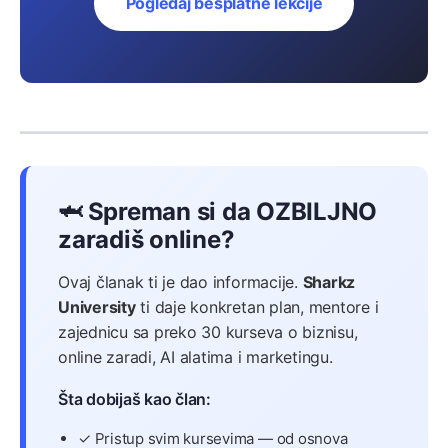
Pogledaj besplatne lekcije
🦈 Spreman si da OZBILJNO
zaradiš online?
Ovaj članak ti je dao informacije.
Sharkz
University
ti daje konkretan plan, mentore i
zajednicu sa preko 30 kurseva o biznisu,
online zaradi, AI alatima i marketingu.
Šta dobijaš kao član:
✓ Pristup svim kursevima — od osnova