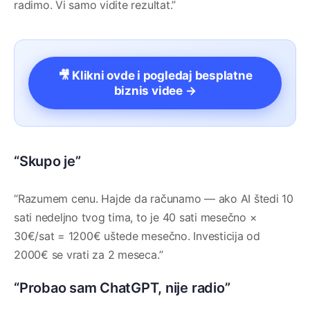
radimo. Vi samo vidite rezultat.”
🎥 Klikni ovde i pogledaj besplatne
biznis videe →
“Skupo je”
“Razumem cenu. Hajde da računamo — ako AI štedi 10
sati nedeljno tvog tima, to je 40 sati mesečno ×
30€/sat = 1200€ uštede mesečno. Investicija od
2000€ se vrati za 2 meseca.”
“Probao sam ChatGPT, nije radio”