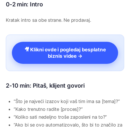
0-2 min: Intro
Kratak intro sa obe strane. Ne prodavaj.
🎥 Klikni ovde i pogledaj besplatne
biznis videe →
2-10 min: Pitaš, klijent govori
“Što je najveći izazov koji vaš tim ima sa [tema]?”
“Kako trenutno radite [proces]?”
“Koliko sati nedeljno troše zaposleni na to?”
“Ako bi se ovo automatizovalo, što bi to značilo za