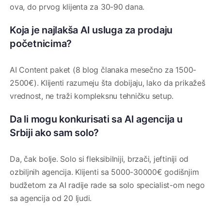
ova, do prvog klijenta za 30-90 dana.
Koja je najlakša AI usluga za prodaju
početnicima?
AI Content paket (8 blog članaka mesečno za 1500-
2500€). Klijenti razumeju šta dobijaju, lako da prikažeš
vrednost, ne traži kompleksnu tehničku setup.
Da li mogu konkurisati sa AI agencija u
Srbiji ako sam solo?
Da, čak bolje. Solo si fleksibilniji, brzači, jeftiniji od
ozbiljnih agencija. Klijenti sa 5000-30000€ godišnjim
budžetom za AI radije rade sa solo specialist-om nego
sa agencija od 20 ljudi.