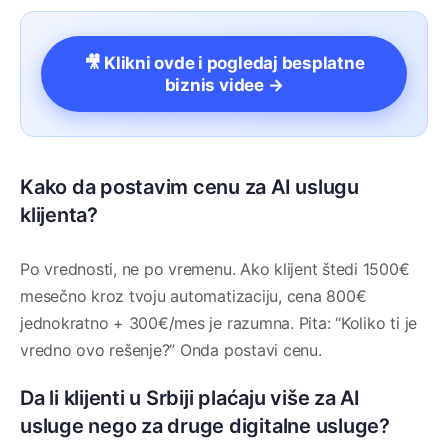
🎥 Klikni ovde i pogledaj besplatne
biznis videe →
Kako da postavim cenu za AI uslugu
klijenta?
Po vrednosti, ne po vremenu. Ako klijent štedi 1500€
mesečno kroz tvoju automatizaciju, cena 800€
jednokratno + 300€/mes je razumna. Pita: “Koliko ti je
vredno ovo rešenje?” Onda postavi cenu.
Da li klijenti u Srbiji plaćaju više za AI
usluge nego za druge digitalne usluge?