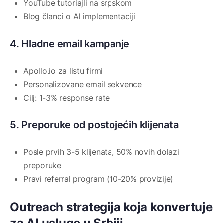
YouTube tutoriajli na srpskom
Blog članci o AI implementaciji
4. Hladne email kampanje
Apollo.io za listu firmi
Personalizovane email sekvence
Cilj: 1-3% response rate
5. Preporuke od postojećih klijenata
Posle prvih 3-5 klijenata, 50% novih dolazi
preporuke
Pravi referral program (10-20% provizije)
Outreach strategija koja konvertuje
za AI usluge u Srbiji