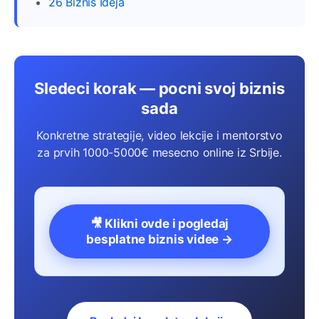
26 Biznis Ideja
Sledeci korak — pocni svoj biznis
sada
Konkretne strategije, video lekcije i mentorstvo
za prvih 1000-5000€ mesecno online iz Srbije.
🎥 Klikni ovde i pogledaj
besplatne biznis videe →