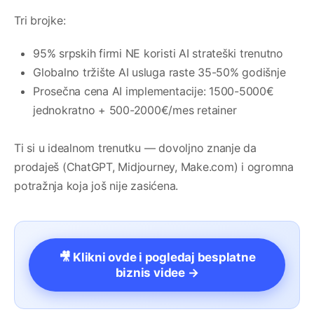
Tri brojke:
95% srpskih firmi NE koristi AI strateški trenutno
Globalno tržište AI usluga raste 35-50% godišnje
Prosečna cena AI implementacije: 1500-5000€
jednokratno + 500-2000€/mes retainer
Ti si u idealnom trenutku — dovoljno znanje da
prodaješ (ChatGPT, Midjourney, Make.com) i ogromna
potražnja koja još nije zasićena.
🎥 Klikni ovde i pogledaj besplatne
biznis videe →