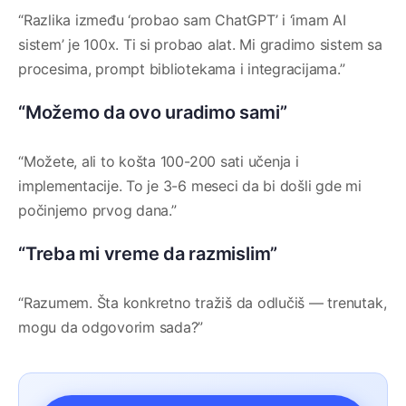
“Razlika između ‘probao sam ChatGPT’ i ‘imam AI
sistem’ je 100x. Ti si probao alat. Mi gradimo sistem sa
procesima, prompt bibliotekama i integracijama.”
“Možemo da ovo uradimo sami”
“Možete, ali to košta 100-200 sati učenja i
implementacije. To je 3-6 meseci da bi došli gde mi
počinjemo prvog dana.”
“Treba mi vreme da razmislim”
“Razumem. Šta konkretno tražiš da odlučiš — trenutak,
mogu da odgovorim sada?”