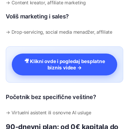
→ Content kreator, affiliate marketing
Voliš marketing i sales?
→ Drop-servicing, social media menadžer, affiliate
🎥 Klikni ovde i pogledaj besplatne
biznis videe →
Početnik bez specifične veštine?
→ Virtuelni asistent ili osnovne AI usluge
90-dnevni plan: od 0€ kapitala do