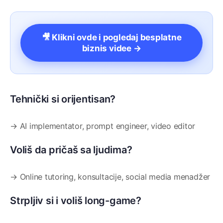
🎥 Klikni ovde i pogledaj besplatne
biznis videe →
Tehnički si orijentisan?
→ AI implementator, prompt engineer, video editor
Voliš da pričaš sa ljudima?
→ Online tutoring, konsultacije, social media menadžer
Strpljiv si i voliš long-game?