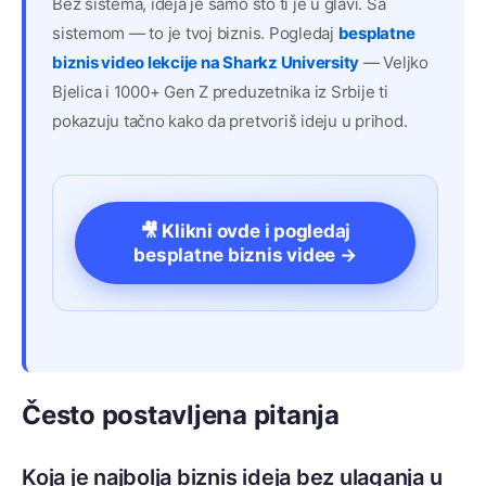
Bez sistema, ideja je samo što ti je u glavi. Sa
sistemom — to je tvoj biznis. Pogledaj
besplatne
biznis video lekcije na Sharkz University
— Veljko
Bjelica i 1000+ Gen Z preduzetnika iz Srbije ti
pokazuju tačno kako da pretvoriš ideju u prihod.
🎥 Klikni ovde i pogledaj
besplatne biznis videe →
Često postavljena pitanja
Koja je najbolja biznis ideja bez ulaganja u