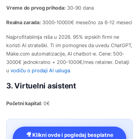
Vreme do prvog prihoda:
30-90 dana
Realna zarada:
3000-10000€ mesečno za 6-12 meseci
Najprofitabilnija niša u 2026. 95% srpskih firmi ne
koristi AI strateški. Ti im pomognes da uvedu ChatGPT,
Make.com automatizacije, AI chatbot-e. Cene: 500-
3000€ jednokratno + 200-1000€/mes retainer. Detalji
u
vodiču o prodaji AI usluga
.
3. Virtuelni asistent
Početni kapital:
0€
🎥 Klikni ovde i pogledaj besplatne