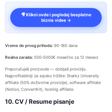
🎥 Klikni ovde i pogledaj besplatne
biznis videe →
Vreme do prvog prihoda:
90-180 dana
Realna zarada:
500-5000€ mesečno za 12 meseci
Preporučuješ proizvode — dobijaš proviziju.
Najprofitabilniji za srpsko tržište: Sharkz University
affiliate (50% doživotne provizije), software affiliate
(Notion, ConvertKit), hosting affiliate.
10. CV / Resume pisanje