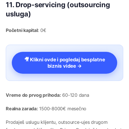
11. Drop-servicing (outsourcing
usluga)
Početni kapital:
0€
🎥 Klikni ovde i pogledaj besplatne
biznis videe →
Vreme do prvog prihoda:
60-120 dana
Realna zarada:
1500-8000€ mesečno
Prodaješ uslugu klijentu, outsource-ujes drugom