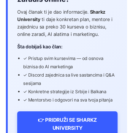
Ovaj članak ti je dao informacije.
Sharkz
University
ti daje konkretan plan, mentore i
zajednicu sa preko 30 kurseva o biznisu,
online zaradi, AI alatima i marketingu.
Šta dobijaš kao član:
✓ Pristup svim kursevima — od osnova
biznisa do AI marketinga
✓ Discord zajednica sa live sastancima i Q&A
sesijama
✓ Konkretne strategije iz Srbije i Balkana
✓ Mentorstvo i odgovori na sva tvoja pitanja
👉 PRIDRUŽI SE SHARKZ
UNIVERSITY