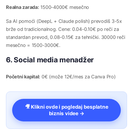
Realna zarada:
1500-4000€ mesečno
Sa AI pomoći (DeepL + Claude polish) prevodiš 3-5x
brže od tradicionalnog. Cene: 0.04-0.10€ po reči za
standardan prevod, 0.08-0.15€ za tehnički. 30000 reči
mesečno = 1500-3000€.
6. Social media menadžer
Početni kapital:
0€ (može 12€/mes za Canva Pro)
🎥 Klikni ovde i pogledaj besplatne
biznis videe →