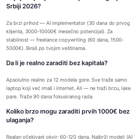
Srbiji 2026?
Za brzi prihod — AI implementator (30 dana do prvog
klijenta, 3000-10000€ mesečno potencijal). Za
stabilnost — freelance copywriting (60 dana, 1500-
5000€). Biraš po tvojim veštinama.
Da li je realno zaraditi bez kapitala?
Apsolutno realno za 12 modela gore. Sve traže samo
laptop koji već imaš i internet. Ali — ne traži brzu, lake
pare. Traže 90 dana fokusiranog rada.
Koliko brzo mogu zaraditi prvih 1000€ bez
ulaganja?
Realan očekivani okvir: 60-120 dana. Najbrži modeli (AI