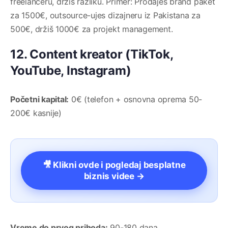
freelanceru, držiš razliku. Primer: Prodaješ brand paket
za 1500€, outsource-ujes dizajneru iz Pakistana za
500€, držiš 1000€ za projekt management.
12. Content kreator (TikTok,
YouTube, Instagram)
Početni kapital:
0€ (telefon + osnovna oprema 50-
200€ kasnije)
🎥 Klikni ovde i pogledaj besplatne
biznis videe →
Vreme do prvog prihoda:
90-180 dana