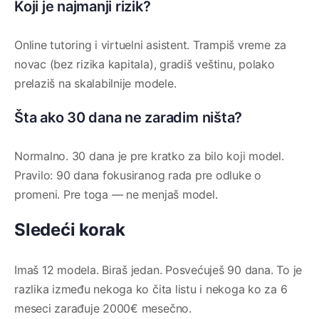
Koji je najmanji rizik?
Online tutoring i virtuelni asistent. Trampiš vreme za
novac (bez rizika kapitala), gradiš veštinu, polako
prelaziš na skalabilnije modele.
Šta ako 30 dana ne zaradim ništa?
Normalno. 30 dana je pre kratko za bilo koji model.
Pravilo: 90 dana fokusiranog rada pre odluke o
promeni. Pre toga — ne menjaš model.
Sledeći korak
Imaš 12 modela. Biraš jedan. Posvećuješ 90 dana. To je
razlika između nekoga ko čita listu i nekoga ko za 6
meseci zarađuje 2000€ mesečno.