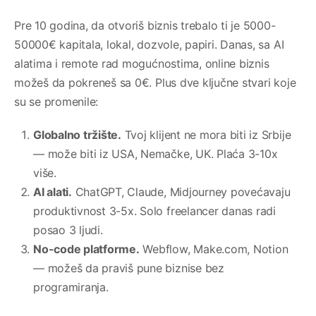
Pre 10 godina, da otvoriš biznis trebalo ti je 5000-
50000€ kapitala, lokal, dozvole, papiri. Danas, sa AI
alatima i remote rad mogućnostima, online biznis
možeš da pokreneš sa 0€. Plus dve ključne stvari koje
su se promenile:
Globalno tržište.
Tvoj klijent ne mora biti iz Srbije
— može biti iz USA, Nemačke, UK. Plaća 3-10x
više.
AI alati.
ChatGPT, Claude, Midjourney povećavaju
produktivnost 3-5x. Solo freelancer danas radi
posao 3 ljudi.
No-code platforme.
Webflow, Make.com, Notion
— možeš da praviš pune biznise bez
programiranja.