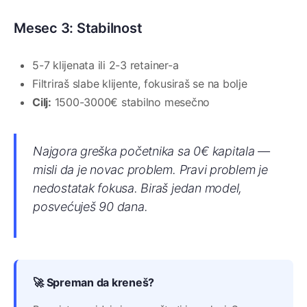
Mesec 3: Stabilnost
5-7 klijenata ili 2-3 retainer-a
Filtriraš slabe klijente, fokusiraš se na bolje
Cilj:
1500-3000€ stabilno mesečno
Najgora greška početnika sa 0€ kapitala —
misli da je novac problem. Pravi problem je
nedostatak fokusa. Biraš jedan model,
posvećuješ 90 dana.
🚀 Spreman da kreneš?