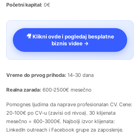
Početni kapital:
0€
🎥 Klikni ovde i pogledaj besplatne
biznis videe →
Vreme do prvog prihoda:
14-30 dana
Realna zarada:
600-2500€ mesečno
Pomognes ljudima da naprave profesionalan CV. Cene:
20-100€ po CV-u (zavisi od nivoa). 30 klijenata
mesečno = 600-3000€. Najbolji izvor klijenata:
LinkedIn outreach i Facebook grupe za zaposlenje.