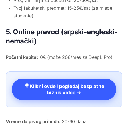
Programiranje za početnike: 20-50€/sat
Tvoj fakultetski predmet: 15-25€/sat (za mlađe
studente)
5. Online prevod (srpski-engleski-
nemački)
Početni kapital:
0€ (može 20€/mes za DeepL Pro)
🎥 Klikni ovde i pogledaj besplatne
biznis videe →
Vreme do prvog prihoda:
30-60 dana