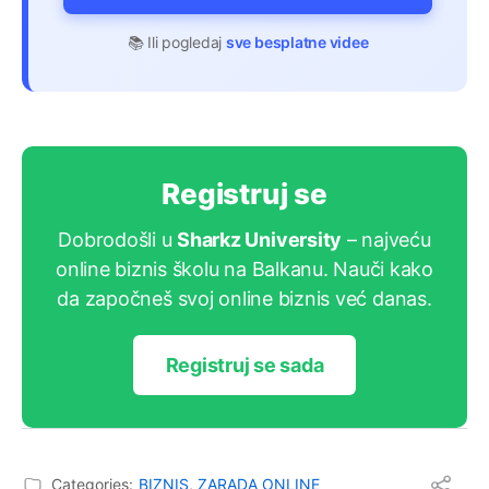
📚 Ili pogledaj
sve besplatne videe
Registruj se
Dobrodošli u
Sharkz University
– najveću
online biznis školu na Balkanu. Nauči kako
da započneš svoj online biznis već danas.
Registruj se sada
Categories:
BIZNIS
,
ZARADA ONLINE