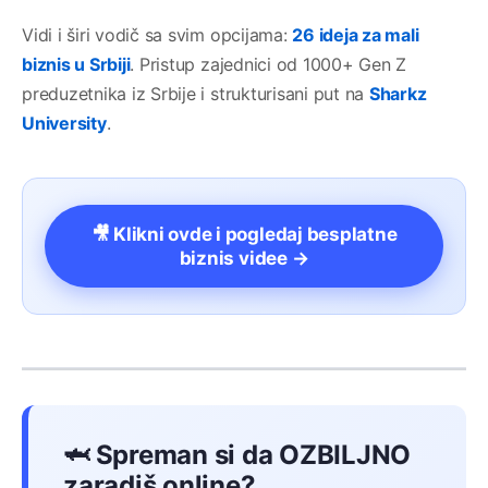
Vidi i širi vodič sa svim opcijama:
26 ideja za mali
biznis u Srbiji
. Pristup zajednici od 1000+ Gen Z
preduzetnika iz Srbije i strukturisani put na
Sharkz
University
.
🎥 Klikni ovde i pogledaj besplatne
biznis videe →
🦈 Spreman si da OZBILJNO
zaradiš online?