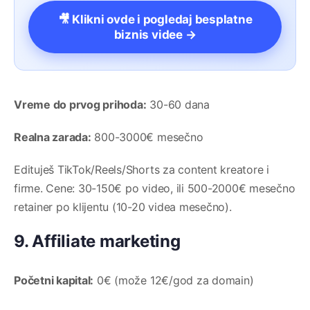
🎥 Klikni ovde i pogledaj besplatne
biznis videe →
Vreme do prvog prihoda:
30-60 dana
Realna zarada:
800-3000€ mesečno
Edituješ TikTok/Reels/Shorts za content kreatore i
firme. Cene: 30-150€ po video, ili 500-2000€ mesečno
retainer po klijentu (10-20 videa mesečno).
9. Affiliate marketing
Početni kapital:
0€ (može 12€/god za domain)