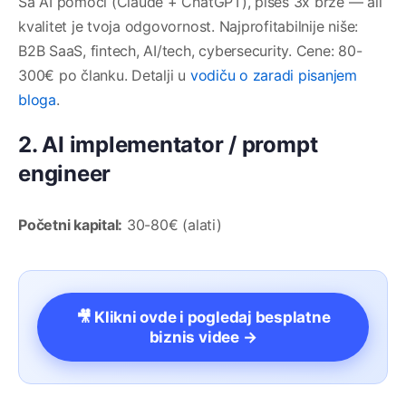
Sa AI pomoći (Claude + ChatGPT), pišeš 3x brže — ali
kvalitet je tvoja odgovornost. Najprofitabilnije niše:
B2B SaaS, fintech, AI/tech, cybersecurity. Cene: 80-
300€ po članku. Detalji u
vodiču o zaradi pisanjem
bloga
.
2. AI implementator / prompt
engineer
Početni kapital:
30-80€ (alati)
🎥 Klikni ovde i pogledaj besplatne
biznis videe →