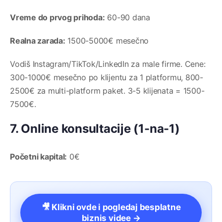
Vreme do prvog prihoda:
60-90 dana
Realna zarada:
1500-5000€ mesečno
Vodiš Instagram/TikTok/LinkedIn za male firme. Cene:
300-1000€ mesečno po klijentu za 1 platformu, 800-
2500€ za multi-platform paket. 3-5 klijenata = 1500-
7500€.
7. Online konsultacije (1-na-1)
Početni kapital:
0€
🎥 Klikni ovde i pogledaj besplatne
biznis videe →