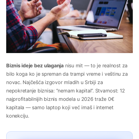
Biznis ideje bez ulaganja
nisu mit — to je realnost za
bilo koga ko je spreman da trampi vreme i veštinu za
novac. Najčešća izgovor mladih u Srbiji za
nepokretanje biznisa: “nemam kapital”. Stvarnost: 12
najprofitabilnijih biznis modela u 2026 traže 0€
kapitala — samo laptop koji već imaš i internet
konekciju.