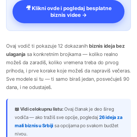
🎥 Klikni ovde i pogledaj besplatne
biznis videe →
Ovaj vodič ti pokazuje 12 dokazanih
biznis ideja bez
ulaganja
sa konkretnim brojkama — koliko realno
možeš da zaradiš, koliko vremena treba do prvog
prihoda, i prve korake koje možeš da napraviš večeras.
Sve modele si tu — ti samo biraš jedan, posvećuješ 90
dana, i ne odustaješ.
📖 Vidi celokupnu listu:
Ovaj članak je deo šireg
vodiča — ako tražiš sve opcije, pogledaj
26 ideja za
mali biznis u Srbiji
sa opcijama po svakom budžet
nivou.