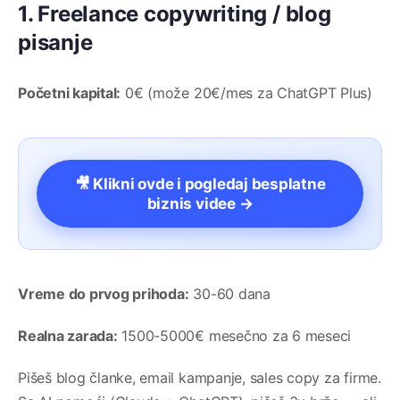
1. Freelance copywriting / blog
pisanje
Početni kapital:
0€ (može 20€/mes za ChatGPT Plus)
🎥 Klikni ovde i pogledaj besplatne
biznis videe →
Vreme do prvog prihoda:
30-60 dana
Realna zarada:
1500-5000€ mesečno za 6 meseci
Pišeš blog članke, email kampanje, sales copy za firme.