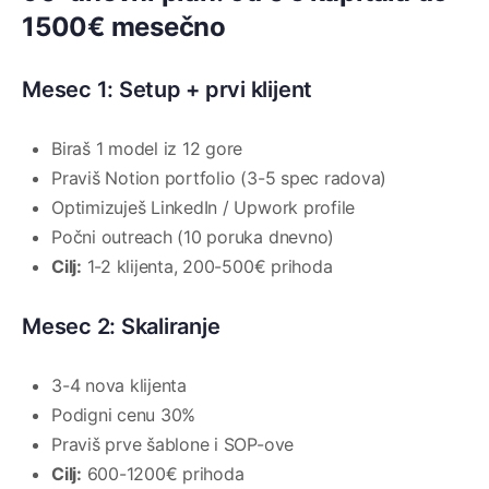
1500€ mesečno
Mesec 1: Setup + prvi klijent
Biraš 1 model iz 12 gore
Praviš Notion portfolio (3-5 spec radova)
Optimizuješ LinkedIn / Upwork profile
Počni outreach (10 poruka dnevno)
Cilj:
1-2 klijenta, 200-500€ prihoda
Mesec 2: Skaliranje
3-4 nova klijenta
Podigni cenu 30%
Praviš prve šablone i SOP-ove
Cilj:
600-1200€ prihoda