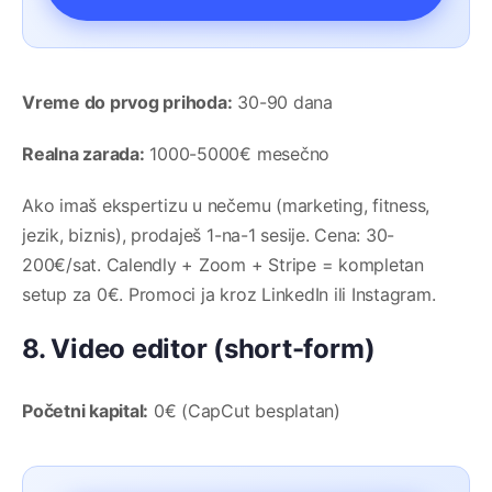
Vreme do prvog prihoda:
30-90 dana
Realna zarada:
1000-5000€ mesečno
Ako imaš ekspertizu u nečemu (marketing, fitness,
jezik, biznis), prodaješ 1-na-1 sesije. Cena: 30-
200€/sat. Calendly + Zoom + Stripe = kompletan
setup za 0€. Promoci ja kroz LinkedIn ili Instagram.
8. Video editor (short-form)
Početni kapital:
0€ (CapCut besplatan)