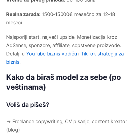
Realna zarada:
1500-15000€ mesečno za 12-18
meseci
Najsporiji start, najveći upside. Monetizacija kroz
AdSense, sponzore, affiliate, sopstvene proizvode.
Detalji u
YouTube biznis vodiču
i
TikTok strategiji za
biznis
.
Kako da biraš model za sebe (po
veštinama)
Voliš da pišeš?
→ Freelance copywriting, CV pisanje, content kreator
(blog)