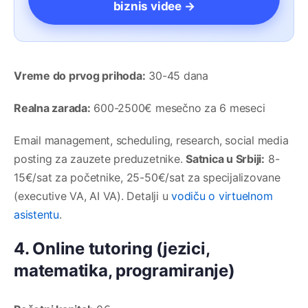
biznis videe →
Vreme do prvog prihoda:
30-45 dana
Realna zarada:
600-2500€ mesečno za 6 meseci
Email management, scheduling, research, social media
posting za zauzete preduzetnike.
Satnica u Srbiji:
8-
15€/sat za početnike, 25-50€/sat za specijalizovane
(executive VA, AI VA). Detalji u
vodiču o virtuelnom
asistentu
.
4. Online tutoring (jezici,
matematika, programiranje)