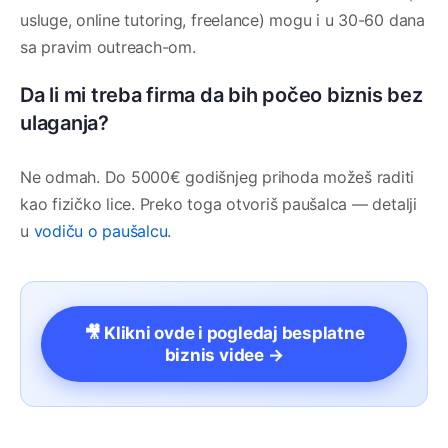
usluge, online tutoring, freelance) mogu i u 30-60 dana
sa pravim outreach-om.
Da li mi treba firma da bih počeo biznis bez
ulaganja?
Ne odmah. Do 5000€ godišnjeg prihoda možeš raditi
kao fizičko lice. Preko toga otvoriš paušalca — detalji
u
vodiču o paušalcu
.
🎥 Klikni ovde i pogledaj besplatne
biznis videe →