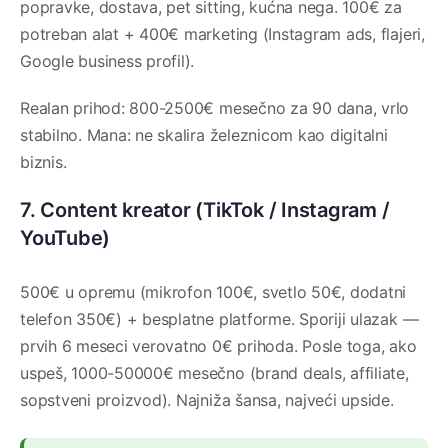
popravke, dostava, pet sitting, kućna nega. 100€ za
potreban alat + 400€ marketing (Instagram ads, flajeri,
Google business profil).
Realan prihod: 800-2500€ mesečno za 90 dana, vrlo
stabilno. Mana: ne skalira železnicom kao digitalni
biznis.
7. Content kreator (TikTok / Instagram /
YouTube)
500€ u opremu (mikrofon 100€, svetlo 50€, dodatni
telefon 350€) + besplatne platforme. Sporiji ulazak —
prvih 6 meseci verovatno 0€ prihoda. Posle toga, ako
uspeš, 1000-50000€ mesečno (brand deals, affiliate,
sopstveni proizvod). Najniža šansa, najveći upside.