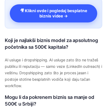
🎥 Klikni ovde i pogledaj besplatne
biznis videe →
Koji je najlakši biznis model za apsolutnog
početnika sa 500€ kapitala?
AI usluge i dropshipping. AI usluge zato što ne tražeš
publiku ili reputaciju — samo veze (LinkedIn outreach) i
veštinu. Dropshipping zato što je proces jasan i
postoje stotine besplatnih vodiča koji daju tačan
workflow.
Mogu li da pokrenem biznis sa manje od
500€ u Srbiji?