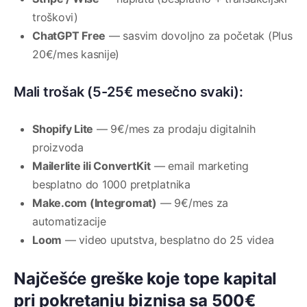
troškovi)
ChatGPT Free
— sasvim dovoljno za početak (Plus
20€/mes kasnije)
Mali trošak (5-25€ mesečno svaki):
Shopify Lite
— 9€/mes za prodaju digitalnih
proizvoda
Mailerlite ili ConvertKit
— email marketing
besplatno do 1000 pretplatnika
Make.com (Integromat)
— 9€/mes za
automatizacije
Loom
— video uputstva, besplatno do 25 videa
Najčešće greške koje tope kapital
pri pokretanju biznisa sa 500€