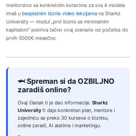
mentorstvo sa konkretnim koracima za sva 4 modela
imaš u
besplatnim biznis video lekcijama
na Sharkz
University — modul „prvi biznis sa minimalnim
kapitalom” pokriva tačno ovaj scenario od početka do
prvih 5000€ mesečno.
🦈 Spreman si da OZBILJNO
zaradiš online?
Ovaj članak ti je dao informacije.
Sharkz
University
ti daje konkretan plan, mentore i
zajednicu sa preko 30 kurseva o biznisu,
online zaradi, AI alatima i marketingu.