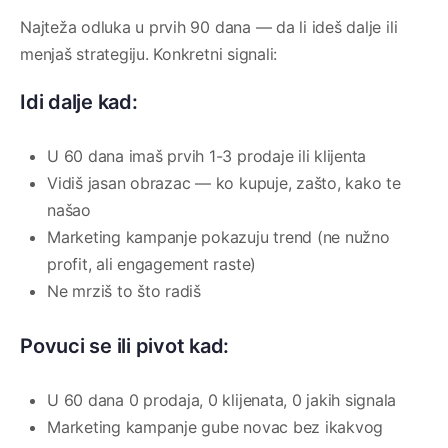
Najteža odluka u prvih 90 dana — da li ideš dalje ili
menjaš strategiju. Konkretni signali:
Idi dalje kad:
U 60 dana imaš prvih 1-3 prodaje ili klijenta
Vidiš jasan obrazac — ko kupuje, zašto, kako te
našao
Marketing kampanje pokazuju trend (ne nužno
profit, ali engagement raste)
Ne mrziš to što radiš
Povuci se ili pivot kad:
U 60 dana 0 prodaja, 0 klijenata, 0 jakih signala
Marketing kampanje gube novac bez ikakvog