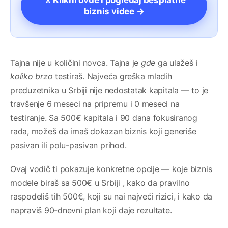
🎥 Klikni ovde i pogledaj besplatne
biznis videe →
Tajna nije u količini novca. Tajna je
gde
ga ulažeš i
koliko brzo
testiraš. Najveća greška mladih
preduzetnika u Srbiji nije nedostatak kapitala — to je
travšenje 6 meseci na pripremu i 0 meseci na
testiranje. Sa 500€ kapitala i 90 dana fokusiranog
rada, možeš da imaš dokazan biznis koji generiše
pasivan ili polu-pasivan prihod.
Ovaj vodič ti pokazuje konkretne opcije — koje biznis
modele biraš sa 500€ u Srbiji , kako da pravilno
raspodeliš tih 500€, koji su nai najveći rizici, i kako da
napraviš 90-dnevni plan koji daje rezultate.