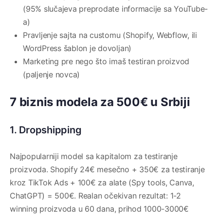
(95% slučajeva preprodate informacije sa YouTube-
a)
Pravljenje sajta na customu (Shopify, Webflow, ili
WordPress šablon je dovoljan)
Marketing pre nego što imaš testiran proizvod
(paljenje novca)
7 biznis modela za 500€ u Srbiji
1. Dropshipping
Najpopularniji model sa kapitalom za testiranje
proizvoda. Shopify 24€ mesečno + 350€ za testiranje
kroz TikTok Ads + 100€ za alate (Spy tools, Canva,
ChatGPT) = 500€. Realan očekivan rezultat: 1-2
winning proizvoda u 60 dana, prihod 1000-3000€