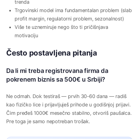
trenda
Trgovinski model ima fundamentalan problem (slab
profit margin, regulatorni problem, sezonalnost)
Više te uznemiruje nego što ti pričišnjava
motivaciju
Često postavljena pitanja
Da li mi treba registrovana firma da
pokrenem biznis sa 500€ u Srbiji?
Ne odmah. Dok testiraš — prvih 30-60 dana — radiš
kao fizičko lice i prijavljuješ prihode u godišnjoj prijavi.
Čim pređeš 1000€ mesečno stabilno, otvoriš paušalca.
Pre toga je samo nepotreban trošak.