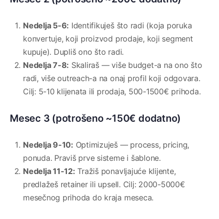
Nedelja 5-6:
Identifikuješ što radi (koja poruka
konvertuje, koji proizvod prodaje, koji segment
kupuje). Dupliš ono što radi.
Nedelja 7-8:
Skaliraš — više budget-a na ono što
radi, više outreach-a na onaj profil koji odgovara.
Cilj: 5-10 klijenata ili prodaja, 500-1500€ prihoda.
Mesec 3 (potrošeno ~150€ dodatno)
Nedelja 9-10:
Optimizuješ — process, pricing,
ponuda. Praviš prve sisteme i šablone.
Nedelja 11-12:
Tražiš ponavljajuće klijente,
predlažeš retainer ili upsell. Cilj: 2000-5000€
mesečnog prihoda do kraja meseca.