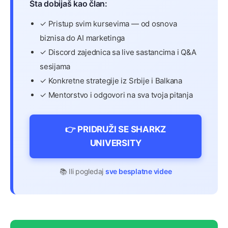
Šta dobijaš kao član:
✓ Pristup svim kursevima — od osnova
biznisa do AI marketinga
✓ Discord zajednica sa live sastancima i Q&A
sesijama
✓ Konkretne strategije iz Srbije i Balkana
✓ Mentorstvo i odgovori na sva tvoja pitanja
👉 PRIDRUŽI SE SHARKZ
UNIVERSITY
📚 Ili pogledaj
sve besplatne videe