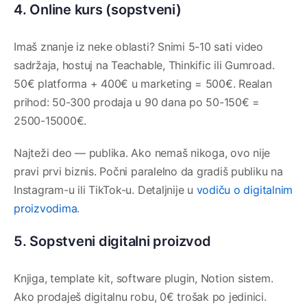
4. Online kurs (sopstveni)
Imaš znanje iz neke oblasti? Snimi 5-10 sati video
sadržaja, hostuj na Teachable, Thinkific ili Gumroad.
50€ platforma + 400€ u marketing = 500€. Realan
prihod: 50-300 prodaja u 90 dana po 50-150€ =
2500-15000€.
Najteži deo — publika. Ako nemaš nikoga, ovo nije
pravi prvi biznis. Počni paralelno da gradiš publiku na
Instagram-u ili TikTok-u. Detaljnije u
vodiču o digitalnim
proizvodima
.
5. Sopstveni digitalni proizvod
Knjiga, template kit, software plugin, Notion sistem.
Ako prodaješ digitalnu robu, 0€ trošak po jedinici.