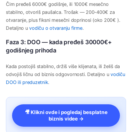
Čim pređeš 6000€ godišnje, ili 1000€ mesečno
stabilno, otvoriš paušalca. Trošak — 200-400€ za
otvaranje, plus fiksni mesečni doprinosi (oko 200€ ).
Detaljno u
vodiču o otvaranju firme
.
Faza 3: DOO — kada pređeš 30000€+
godišnjeg prihoda
Kada postojiš stabilno, držiš više klijenata, ili želiš da
odvojiš ličnu od biznis odgovornosti. Detaljno u
vodiču
DOO ili preduzetnik
.
🎥 Klikni ovde i pogledaj besplatne
biznis videe →