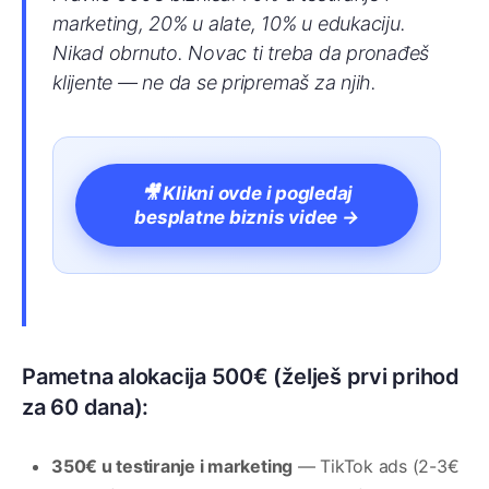
marketing, 20% u alate, 10% u edukaciju.
Nikad obrnuto. Novac ti treba da pronađeš
klijente — ne da se pripremaš za njih.
🎥 Klikni ovde i pogledaj
besplatne biznis videe →
Pametna alokacija 500€ (želješ prvi prihod
za 60 dana):
350€ u testiranje i marketing
— TikTok ads (2-3€