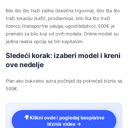
Bilo što što traži zalihe (klasična trgovina), bilo šta što
traži lokaciju (kafić, prodavnica), bilo šta što traži
licencu (transportne usluge, ugostiteljstvo). 500€ je
premalo za bilo koji od ovih modela. Online modeli su
jedina realna opcija sa tim kapitalom.
Sledeći korak: izaberi model i kreni
ove nedelje
Plan ako bukvalno sutra počinješ da pokrećeš biznis sa
500€:
🎥 Klikni ovde i pogledaj besplatne
biznis videe →