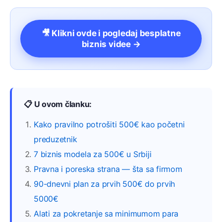
🎥 Klikni ovde i pogledaj besplatne
biznis videe →
📋 U ovom članku:
Kako pravilno potrošiti 500€ kao početni
preduzetnik
7 biznis modela za 500€ u Srbiji
Pravna i poreska strana — šta sa firmom
90-dnevni plan za prvih 500€ do prvih
5000€
Alati za pokretanje sa minimumom para