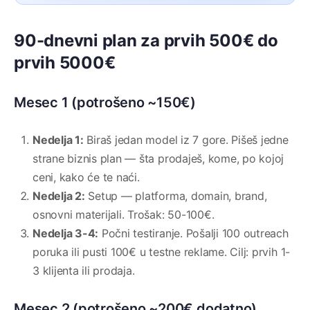
90-dnevni plan za prvih 500€ do
prvih 5000€
Mesec 1 (potrošeno ~150€)
Nedelja 1:
Biraš jedan model iz 7 gore. Pišeš jedne
strane biznis plan — šta prodaješ, kome, po kojoj
ceni, kako će te naći.
Nedelja 2:
Setup — platforma, domain, brand,
osnovni materijali. Trošak: 50-100€.
Nedelja 3-4:
Počni testiranje. Pošalji 100 outreach
poruka ili pusti 100€ u testne reklame. Cilj: prvih 1-
3 klijenta ili prodaja.
Mesec 2 (potrošeno ~200€ dodatno)