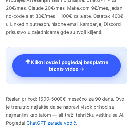
Prodaješ AI rešenja malim biznisima. ChatGPT Plus
20€/mes, Claude 20€/mes, Make.com 9€/mes, jedan
no-code alat 30€/mes = 100€ za alate. Ostatak 400€
u LinkedIn outreach, hladne email kampanje, Discord
prisustvo u zajednicama gde su tvoji klijenti.
🎥 Klikni ovde i pogledaj besplatne
biznis videe →
Realan prihod: 1500-5000€ mesečno za 90 dana. Ovo
je trenutno najlakše da se napravi visok prihod sa
najmanjim kapitalom — ali traži tehničku veštinu sa AI.
Pogledaj
ChatGPT zarada vodič
.