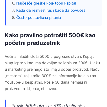
Najčešće greške koje topu kapital
Kada da reinvestiraš i kada da povučeš
Često postavljena pitanja
Kako pravilno potrošiti 500€ kao
početni preduzetnik
Većina mladih uloži 500€ u pogrešne stvari. Kupuju
skup laptop kad ima dovoljno solidnih za 200€. Ulažu
u marketing pre nego što imaju dobar proizvod. Nađu
„mentora” koji košta 300€ za informacije koje su na
YouTube-u besplatno. Posle 30 dana nemaju ni
proizvod, ni klijenta, ni novca.
Pravilo 500€ biznisa: 70% u testiranje i