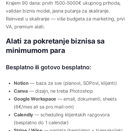
Krajem 90 dana: prvih 1500-5000€ ukupnog prihoda,
validan biznis model, jasna putanja za skaliranje.
Reinvest u skaliranje — više budgeta za marketing, prvi
VA, premium alati.
Alati za pokretanje biznisa sa
minimumom para
Besplatno ili gotovo besplatno:
Notion
— baza za sve (planovi, SOPovi, klijenti)
Canva
— dizajn, ne treba Photoshop
Google Workspace
— email, dokumenti, sheets
(6€/mes ali sa pro mail-om)
Calendly
— scheduling klijentskih razgovora
(besplatno do 1 calendar)
Stripe / Wise
— naplata (besplatno + transakcijski