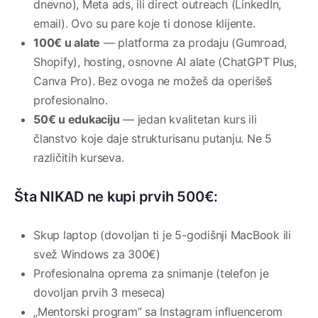
dnevno), Meta ads, ili direct outreach (LinkedIn,
email). Ovo su pare koje ti donose klijente.
100€ u alate
— platforma za prodaju (Gumroad,
Shopify), hosting, osnovne AI alate (ChatGPT Plus,
Canva Pro). Bez ovoga ne možeš da operišeš
profesionalno.
50€ u edukaciju
— jedan kvalitetan kurs ili
članstvo koje daje strukturisanu putanju. Ne 5
različitih kurseva.
Šta NIKAD ne kupi prvih 500€:
Skup laptop (dovoljan ti je 5-godišnji MacBook ili
svež Windows za 300€)
Profesionalna oprema za snimanje (telefon je
dovoljan prvih 3 meseca)
„Mentorski program” sa Instagram influencerom