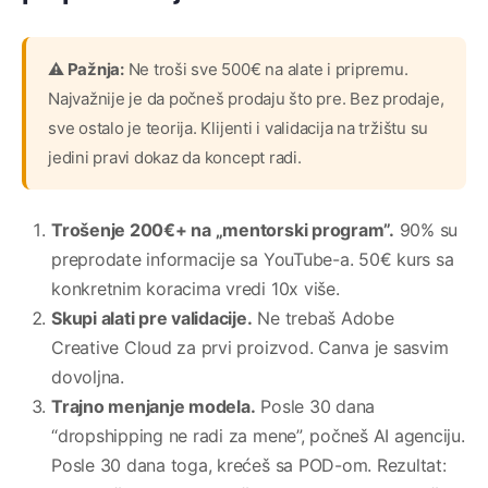
⚠️ Pažnja:
Ne troši sve 500€ na alate i pripremu.
Najvažnije je da počneš prodaju što pre. Bez prodaje,
sve ostalo je teorija. Klijenti i validacija na tržištu su
jedini pravi dokaz da koncept radi.
Trošenje 200€+ na „mentorski program”.
90% su
preprodate informacije sa YouTube-a. 50€ kurs sa
konkretnim koracima vredi 10x više.
Skupi alati pre validacije.
Ne trebaš Adobe
Creative Cloud za prvi proizvod. Canva je sasvim
dovoljna.
Trajno menjanje modela.
Posle 30 dana
“dropshipping ne radi za mene”, počneš AI agenciju.
Posle 30 dana toga, krećeš sa POD-om. Rezultat: