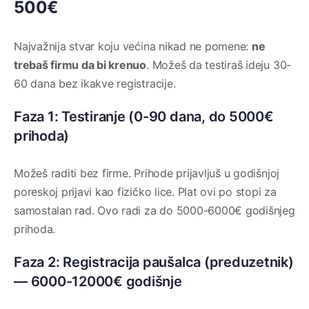
500€
Najvažnija stvar koju većina nikad ne pomene:
ne
trebaš firmu da bi krenuo
. Možeš da testiraš ideju 30-
60 dana bez ikakve registracije.
Faza 1: Testiranje (0-90 dana, do 5000€
prihoda)
Možeš raditi bez firme. Prihode prijavljuš u godišnjoj
poreskoj prijavi kao fizičko lice. Plat ovi po stopi za
samostalan rad. Ovo radi za do 5000-6000€ godišnjeg
prihoda.
Faza 2: Registracija paušalca (preduzetnik)
— 6000-12000€ godišnje