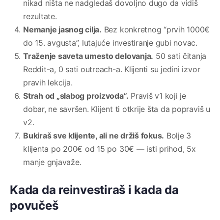
nikad ništa ne nadgledaš dovoljno dugo da vidiš
rezultate.
Nemanje jasnog cilja.
Bez konkretnog “prvih 1000€
do 15. avgusta”, lutajuće investiranje gubi novac.
Traženje saveta umesto delovanja.
50 sati čitanja
Reddit-a, 0 sati outreach-a. Klijenti su jedini izvor
pravih lekcija.
Strah od „slabog proizvoda”.
Praviš v1 koji je
dobar, ne savršen. Klijent ti otkrije šta da popraviš u
v2.
Bukiraš sve klijente, ali ne držiš fokus.
Bolje 3
klijenta po 200€ od 15 po 30€ — isti prihod, 5x
manje gnjavaže.
Kada da reinvestiraš i kada da
povučeš