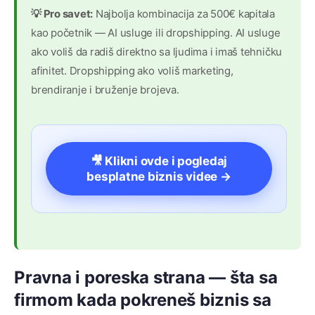
💡 Pro savet:
Najbolja kombinacija za 500€ kapitala
kao početnik — AI usluge ili dropshipping. AI usluge
ako voliš da radiš direktno sa ljudima i imaš tehničku
afinitet. Dropshipping ako voliš marketing,
brendiranje i bruženje brojeva.
🎥 Klikni ovde i pogledaj
besplatne biznis videe →
Pravna i poreska strana — šta sa
firmom kada pokreneš biznis sa