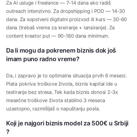
Za AI usluge i freelance — 7-14 dana ako radiš
outreach intenzivno. Za dropshipping i POD — 14-30
dana. Za sopstveni digitalni proizvod ili kurs — 30-60
dana (trebaš vreme za kreiranje + lansiranje). Za
content kreator put — 90-180 dana minimum.
Da li mogu da pokrenem biznis dok još
imam puno radno vreme?
Da, i zapravo je to optimalna situacija prvih 6 meseci.
Plata pokriva troškove života, biznis kapital ide u
testiranje bez stresa. Tek kada biznis donosi 2-3x
mesečne troškove života stabilno 3 meseca
uzastopno, razmišljaš o napuštanju posla.
Koji je najgori biznis model za 500€ u Srbiji
?