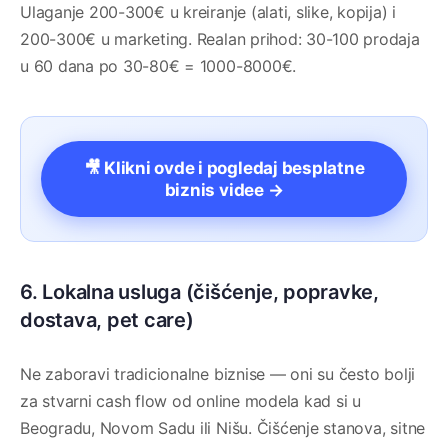
Ulaganje 200-300€ u kreiranje (alati, slike, kopija) i
200-300€ u marketing. Realan prihod: 30-100 prodaja
u 60 dana po 30-80€ = 1000-8000€.
🎥 Klikni ovde i pogledaj besplatne
biznis videe →
6. Lokalna usluga (čišćenje, popravke,
dostava, pet care)
Ne zaboravi tradicionalne biznise — oni su često bolji
za stvarni cash flow od online modela kad si u
Beogradu, Novom Sadu ili Nišu. Čišćenje stanova, sitne