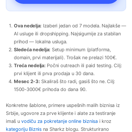
Ova nedelja:
Izaberi jedan od 7 modela. Najlakše —
AI usluge ili dropshipping. Najsigurnije za stabilan
prihod — lokalna usluga.
Sledeća nedelja:
Setup minimum (platforma,
domain, prvi materijali). Trošak ne prelazi 100€.
Treća nedelja:
Počni outreach ili paid testing. Cilj:
prvi klijent ili prva prodaja u 30 dana.
Mesec 2-3:
Skaliraš što radi, gasiš što ne. Cilj:
1500-3000€ prihoda do dana 90.
Konkretne šablone, primere uspešnih malih biznisa iz
Srbije, ugovore za prve klijente i alate za testiranje
imaš u
vodiču za pokretanje online biznisa
i kroz
kategoriju Biznis
na Sharkz blogu. Strukturirano