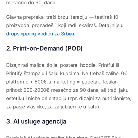
mesečno do 90. dana.
Glavna prepreka: traži brzu iteraciju — testiraš 10
proizvoda, pronađeš 1 koji radi, skaliraš. Detaljnije u
dropshipping vodiču za Srbiju
.
2. Print-on-Demand (POD)
Dizajniraš majice, šolje, postere, hoodie. Printful ili
Printify štampaju i šalju kupcima. Ne trebaš zalihe. 0€
platforme + 500€ u marketing = početak. Realan
prihod: 500-2000€ mesečno za 90 dana, ali traži jaku
estetiku i niche orijentaciju (npr. dizajni za nutricioniste,
za pasje vlasnike, za zaljubljenike u kafu).
3. AI usluge agencija