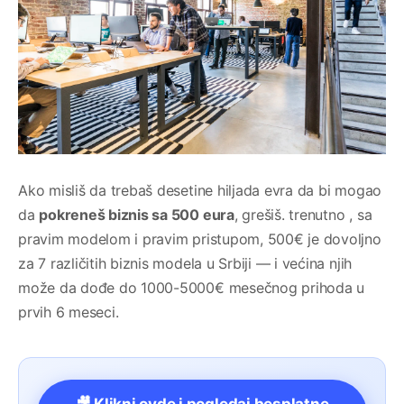
Ako misliš da trebaš desetine hiljada evra da bi mogao
da
pokreneš biznis sa 500 eura
, grešiš. trenutno , sa
pravim modelom i pravim pristupom, 500€ je dovoljno
za 7 različitih biznis modela u Srbiji — i većina njih
može da dođe do 1000-5000€ mesečnog prihoda u
prvih 6 meseci.