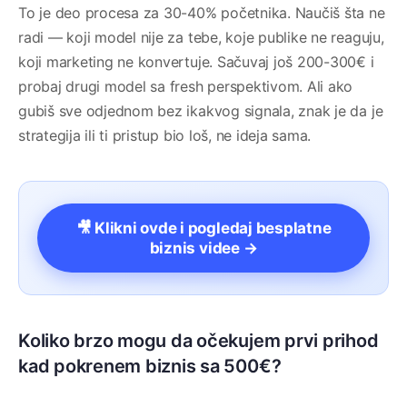
To je deo procesa za 30-40% početnika. Naučiš šta ne
radi — koji model nije za tebe, koje publike ne reaguju,
koji marketing ne konvertuje. Sačuvaj još 200-300€ i
probaj drugi model sa fresh perspektivom. Ali ako
gubiš sve odjednom bez ikakvog signala, znak je da je
strategija ili ti pristup bio loš, ne ideja sama.
🎥 Klikni ovde i pogledaj besplatne
biznis videe →
Koliko brzo mogu da očekujem prvi prihod
kad pokrenem biznis sa 500€?