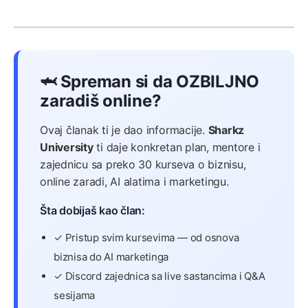
🦈 Spreman si da OZBILJNO
zaradiš online?
Ovaj članak ti je dao informacije.
Sharkz
University
ti daje konkretan plan, mentore i
zajednicu sa preko 30 kurseva o biznisu,
online zaradi, AI alatima i marketingu.
Šta dobijaš kao član:
✓ Pristup svim kursevima — od osnova
biznisa do AI marketinga
✓ Discord zajednica sa live sastancima i Q&A
sesijama