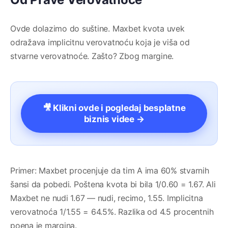
Ovde dolazimo do suštine. Maxbet kvota uvek
odražava implicitnu verovatnoću koja je viša od
stvarne verovatnoće. Zašto? Zbog margine.
🎥 Klikni ovde i pogledaj besplatne
biznis videe →
Primer: Maxbet procenjuje da tim A ima 60% stvarnih
šansi da pobedi. Poštena kvota bi bila 1/0.60 = 1.67. Ali
Maxbet ne nudi 1.67 — nudi, recimo, 1.55. Implicitna
verovatnoća 1/1.55 = 64.5%. Razlika od 4.5 procentnih
poena je margina.