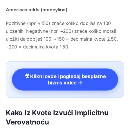
American odds (moneyline)
Pozitivne (npr. +150) znače koliko dobijaš na 100
uloženih. Negativne (npr. −200) znače koliko moraš
uložiti da dobiješ 100. +150 = decimalna kvota 2.50.
−200 = decimalna kvota 1.50.
🎥 Klikni ovde i pogledaj besplatne
biznis videe →
Kako Iz Kvote Izvući Implicitnu
Verovatnoću