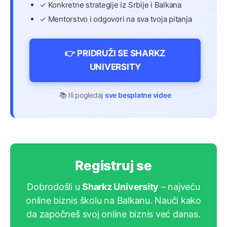
✓ Konkretne strategije iz Srbije i Balkana
✓ Mentorstvo i odgovori na sva tvoja pitanja
👉 PRIDRUŽI SE SHARKZ
UNIVERSITY
📚 Ili pogledaj
sve besplatne videe
Registruj se
Dobrodošli u
Sharkz University
– najveću
online biznis školu na Balkanu. Nauči kako
da započneš svoj online biznis već danas.