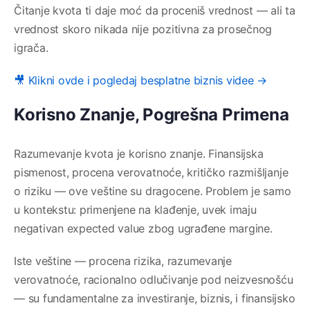
Čitanje kvota ti daje moć da proceniš vrednost — ali ta
vrednost skoro nikada nije pozitivna za prosečnog
igrača.
🎥 Klikni ovde i pogledaj besplatne biznis videe →
Korisno Znanje, Pogrešna Primena
Razumevanje kvota je korisno znanje. Finansijska
pismenost, procena verovatnoće, kritičko razmišljanje
o riziku — ove veštine su dragocene. Problem je samo
u kontekstu: primenjene na klađenje, uvek imaju
negativan expected value zbog ugrađene margine.
Iste veštine — procena rizika, razumevanje
verovatnoće, racionalno odlučivanje pod neizvesnošću
— su fundamentalne za investiranje, biznis, i finansijsko