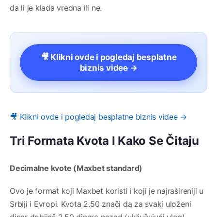
da li je klada vredna ili ne.
🎥 Klikni ovde i pogledaj besplatne
biznis videe →
🎥 Klikni ovde i pogledaj besplatne biznis videe →
Tri Formata Kvota I Kako Se Čitaju
Decimalne kvote (Maxbet standard)
Ovo je format koji Maxbet koristi i koji je najrašireniji u
Srbiji i Evropi. Kvota 2.50 znači da za svaki uloženi