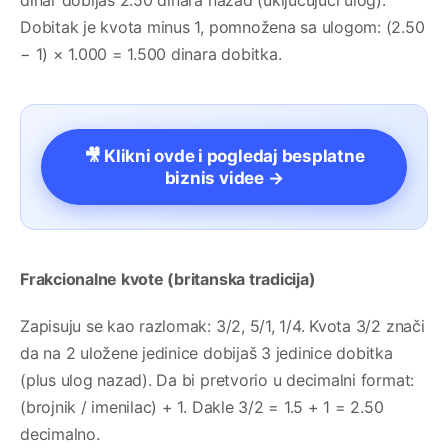
dinar dobijaš 2.50 dinara nazad (uključujući ulog).
Dobitak je kvota minus 1, pomnožena sa ulogom: (2.50
− 1) × 1.000 = 1.500 dinara dobitka.
🎥 Klikni ovde i pogledaj besplatne
biznis videe →
Frakcionalne kvote (britanska tradicija)
Zapisuju se kao razlomak: 3/2, 5/1, 1/4. Kvota 3/2 znači
da na 2 uložene jedinice dobijaš 3 jedinice dobitka
(plus ulog nazad). Da bi pretvorio u decimalni format:
(brojnik / imenilac) + 1. Dakle 3/2 = 1.5 + 1 = 2.50
decimalno.