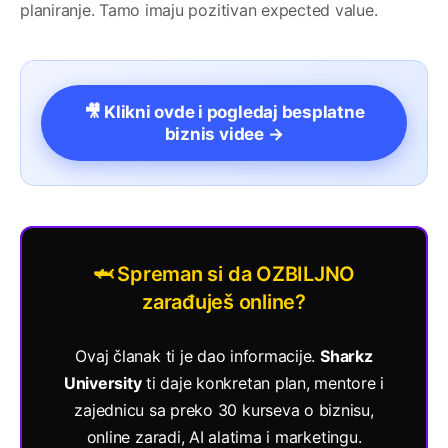
planiranje. Tamo imaju pozitivan expected value.
🎥 Klikni ovde i pogledaj besplatne
biznis videe →
🦈 Spreman si da OZBILJNO
zarađuješ online?
Ovaj članak ti je dao informacije.
Sharkz
University
ti daje konkretan plan, mentore i
zajednicu sa preko 30 kurseva o biznisu,
online zaradi, AI alatima i marketingu.