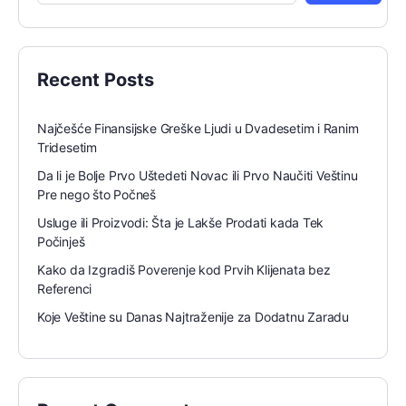
Recent Posts
Najčešće Finansijske Greške Ljudi u Dvadesetim i Ranim
Tridesetim
Da li je Bolje Prvo Uštedeti Novac ili Prvo Naučiti Veštinu
Pre nego što Počneš
Usluge ili Proizvodi: Šta je Lakše Prodati kada Tek
Počinješ
Kako da Izgradiš Poverenje kod Prvih Klijenata bez
Referenci
Koje Veštine su Danas Najtraženije za Dodatnu Zaradu