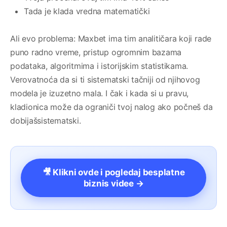
Tada je klada vredna matematički
Ali evo problema: Maxbet ima tim analitičara koji rade
puno radno vreme, pristup ogromnim bazama
podataka, algoritmima i istorijskim statistikama.
Verovatnoća da si ti sistematski tačniji od njihovog
modela je izuzetno mala. I čak i kada si u pravu,
kladionica može da ograniči tvoj nalog ako počneš da
dobijašsistematski.
🎥 Klikni ovde i pogledaj besplatne
biznis videe →