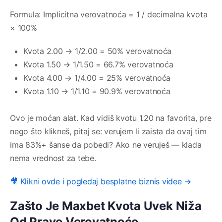
Formula: Implicitna verovatnoća = 1 / decimalna kvota
× 100%
Kvota 2.00 → 1/2.00 = 50% verovatnoća
Kvota 1.50 → 1/1.50 = 66.7% verovatnoća
Kvota 4.00 → 1/4.00 = 25% verovatnoća
Kvota 1.10 → 1/1.10 = 90.9% verovatnoća
Ovo je moćan alat. Kad vidiš kvotu 1.20 na favorita, pre
nego što klikneš, pitaj se: verujem li zaista da ovaj tim
ima 83%+ šanse da pobedi? Ako ne veruješ — klada
nema vrednost za tebe.
🎥 Klikni ovde i pogledaj besplatne biznis videe →
Zašto Je Maxbet Kvota Uvek Niža
Od Prave Verovatnoće