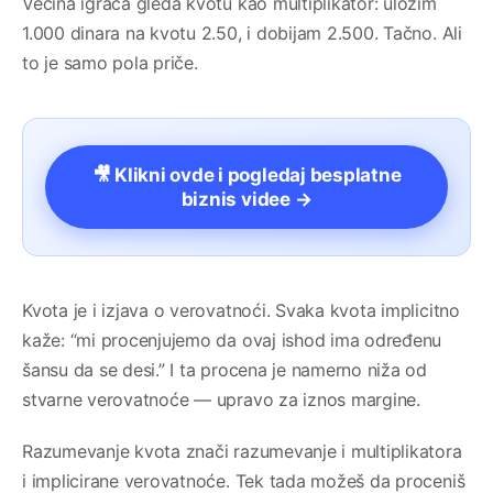
Većina igrača gleda kvotu kao multiplikator: uložim
1.000 dinara na kvotu 2.50, i dobijam 2.500. Tačno. Ali
to je samo pola priče.
🎥 Klikni ovde i pogledaj besplatne
biznis videe →
Kvota je i izjava o verovatnoći. Svaka kvota implicitno
kaže: “mi procenjujemo da ovaj ishod ima određenu
šansu da se desi.” I ta procena je namerno niža od
stvarne verovatnoće — upravo za iznos margine.
Razumevanje kvota znači razumevanje i multiplikatora
i implicirane verovatnoće. Tek tada možeš da proceniš