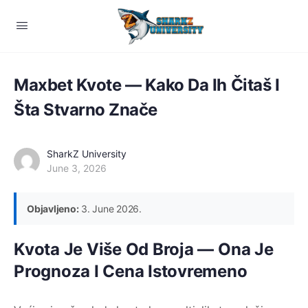
Maxbet Kvote — Kako Da Ih Čitaš I
Šta Stvarno Znače
SharkZ University
June 3, 2026
Objavljeno:
3. June 2026.
Kvota Je Više Od Broja — Ona Je
Prognoza I Cena Istovremeno