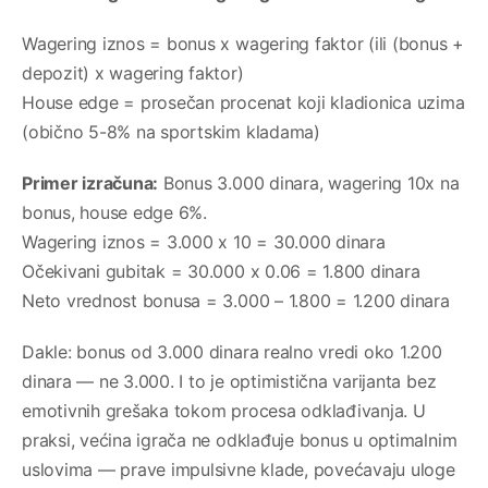
Wagering iznos = bonus x wagering faktor (ili (bonus +
depozit) x wagering faktor)
House edge = prosečan procenat koji kladionica uzima
(obično 5-8% na sportskim kladama)
Primer izračuna:
Bonus 3.000 dinara, wagering 10x na
bonus, house edge 6%.
Wagering iznos = 3.000 x 10 = 30.000 dinara
Očekivani gubitak = 30.000 x 0.06 = 1.800 dinara
Neto vrednost bonusa = 3.000 – 1.800 = 1.200 dinara
Dakle: bonus od 3.000 dinara realno vredi oko 1.200
dinara — ne 3.000. I to je optimistična varijanta bez
emotivnih grešaka tokom procesa odklađivanja. U
praksi, većina igrača ne odklađuje bonus u optimalnim
uslovima — prave impulsivne klade, povećavaju uloge