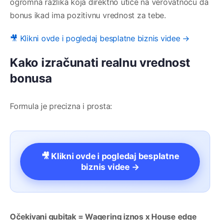
ogromna razlika koja direktno utiče na verovatnoću da
bonus ikad ima pozitivnu vrednost za tebe.
🎥 Klikni ovde i pogledaj besplatne biznis videe →
Kako izračunati realnu vrednost
bonusa
Formula je precizna i prosta:
🎥 Klikni ovde i pogledaj besplatne
biznis videe →
Očekivani gubitak = Wagering iznos x House edge