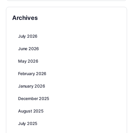
Archives
July 2026
June 2026
May 2026
February 2026
January 2026
December 2025
August 2025
July 2025