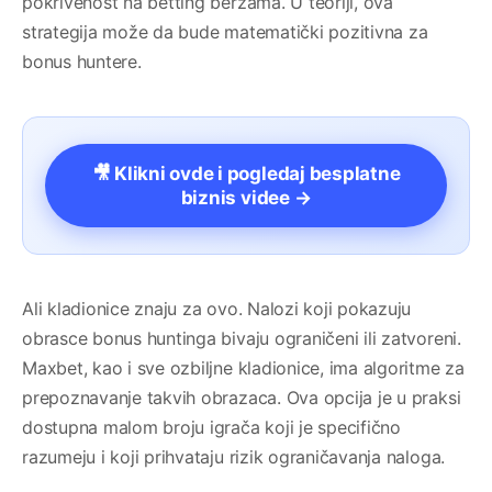
pokrivenost na betting berzama. U teoriji, ova
strategija može da bude matematički pozitivna za
bonus huntere.
🎥 Klikni ovde i pogledaj besplatne
biznis videe →
Ali kladionice znaju za ovo. Nalozi koji pokazuju
obrasce bonus huntinga bivaju ograničeni ili zatvoreni.
Maxbet, kao i sve ozbiljne kladionice, ima algoritme za
prepoznavanje takvih obrazaca. Ova opcija je u praksi
dostupna malom broju igrača koji je specifično
razumeju i koji prihvataju rizik ograničavanja naloga.