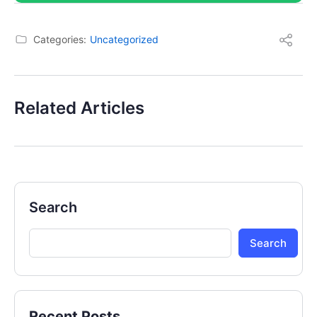
Categories:
Uncategorized
Related Articles
Search
Search
Recent Posts