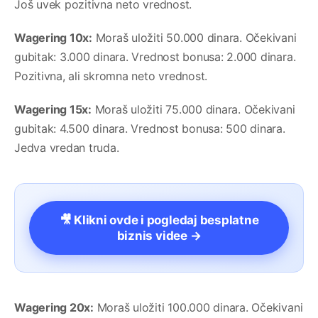
Još uvek pozitivna neto vrednost.
Wagering 10x:
Moraš uložiti 50.000 dinara. Očekivani
gubitak: 3.000 dinara. Vrednost bonusa: 2.000 dinara.
Pozitivna, ali skromna neto vrednost.
Wagering 15x:
Moraš uložiti 75.000 dinara. Očekivani
gubitak: 4.500 dinara. Vrednost bonusa: 500 dinara.
Jedva vredan truda.
🎥 Klikni ovde i pogledaj besplatne
biznis videe →
Wagering 20x:
Moraš uložiti 100.000 dinara. Očekivani