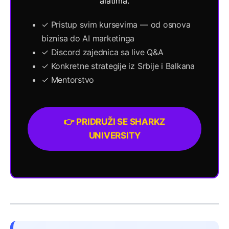
alatima.
✓ Pristup svim kursevima — od osnova
biznisa do AI marketinga
✓ Discord zajednica sa live Q&A
✓ Konkretne strategije iz Srbije i Balkana
✓ Mentorstvo
👉 PRIDRUŽI SE SHARKZ
UNIVERSITY