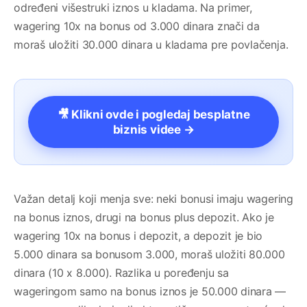
određeni višestruki iznos u kladama. Na primer,
wagering 10x na bonus od 3.000 dinara znači da
moraš uložiti 30.000 dinara u kladama pre povlačenja.
🎥 Klikni ovde i pogledaj besplatne
biznis videe →
Važan detalj koji menja sve: neki bonusi imaju wagering
na bonus iznos, drugi na bonus plus depozit. Ako je
wagering 10x na bonus i depozit, a depozit je bio
5.000 dinara sa bonusom 3.000, moraš uložiti 80.000
dinara (10 x 8.000). Razlika u poređenju sa
wageringom samo na bonus iznos je 50.000 dinara —