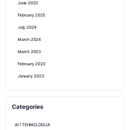
June 2025
February 2025
July 2024
March 2024
March 2023
February 2023
January 2023
Categories
AI I TEHNOLOGIJA