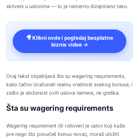
skriveni u uslovima — to je namerno dizajnirano tako.
🎥 Klikni ovde i pogledaj besplatne
biznis videe →
Ovaj tekst objašnjava šta su wagering requirements,
kako tačno izračunati realnu vrednost svakog bonusa, i
zašto je složenost ovih uslova namera, ne greška.
Šta su wagering requirements
Wagering requirement (ili rollover) je uslov koji kaže:
pre nego što povučeš bonus novac, moraš uložiti