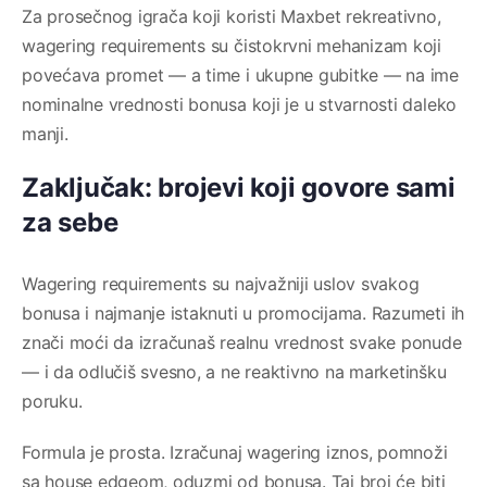
Za prosečnog igrača koji koristi Maxbet rekreativno,
wagering requirements su čistokrvni mehanizam koji
povećava promet — a time i ukupne gubitke — na ime
nominalne vrednosti bonusa koji je u stvarnosti daleko
manji.
Zaključak: brojevi koji govore sami
za sebe
Wagering requirements su najvažniji uslov svakog
bonusa i najmanje istaknuti u promocijama. Razumeti ih
znači moći da izračunaš realnu vrednost svake ponude
— i da odlučiš svesno, a ne reaktivno na marketinšku
poruku.
Formula je prosta. Izračunaj wagering iznos, pomnoži
sa house edgeom, oduzmi od bonusa. Taj broj će biti