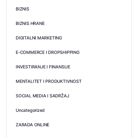
BIZNIS
BIZNIS HRANE
DIGITALNI MARKETING
E-COMMERCE I DROPSHIPPING
INVESTIRANJE I FINANSIJE
MENTALITET I PRODUKTIVNOST
SOCIAL MEDIA I SADRŽAJ
Uncategorized
ZARADA ONLINE