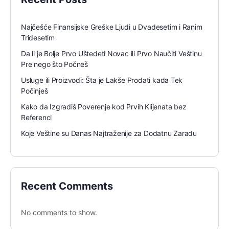
Najčešće Finansijske Greške Ljudi u Dvadesetim i Ranim
Tridesetim
Da li je Bolje Prvo Uštedeti Novac ili Prvo Naučiti Veštinu
Pre nego što Počneš
Usluge ili Proizvodi: Šta je Lakše Prodati kada Tek
Počinješ
Kako da Izgradiš Poverenje kod Prvih Klijenata bez
Referenci
Koje Veštine su Danas Najtraženije za Dodatnu Zaradu
Recent Comments
No comments to show.