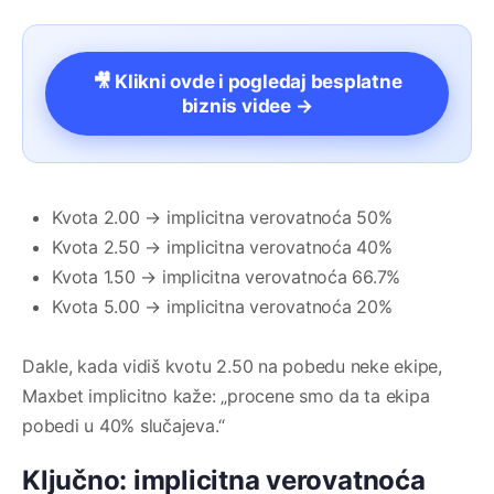
🎥 Klikni ovde i pogledaj besplatne
biznis videe →
Kvota 2.00 → implicitna verovatnoća 50%
Kvota 2.50 → implicitna verovatnoća 40%
Kvota 1.50 → implicitna verovatnoća 66.7%
Kvota 5.00 → implicitna verovatnoća 20%
Dakle, kada vidiš kvotu 2.50 na pobedu neke ekipe,
Maxbet implicitno kaže: „procene smo da ta ekipa
pobedi u 40% slučajeva.“
Ključno: implicitna verovatnoća