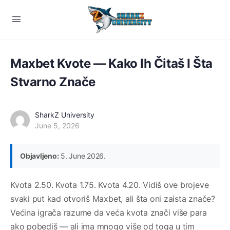
Maxbet Kvote — Kako Ih Čitaš I Šta
Stvarno Znače
SharkZ University
June 5, 2026
Objavljeno:
5. June 2026.
Kvota 2.50. Kvota 1.75. Kvota 4.20. Vidiš ove brojeve
svaki put kad otvoriš Maxbet, ali šta oni zaista znače?
Većina igrača razume da veća kvota znači više para
ako pobediš — ali ima mnogo više od toga u tim