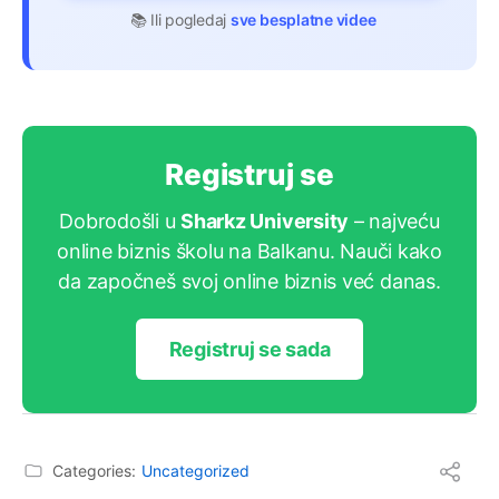
📚 Ili pogledaj
sve besplatne videe
Registruj se
Dobrodošli u
Sharkz University
– najveću
online biznis školu na Balkanu. Nauči kako
da započneš svoj online biznis već danas.
Registruj se sada
Categories:
Uncategorized