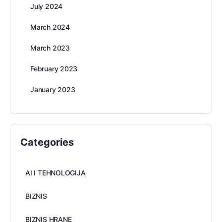
July 2024
March 2024
March 2023
February 2023
January 2023
Categories
AI I TEHNOLOGIJA
BIZNIS
BIZNIS HRANE