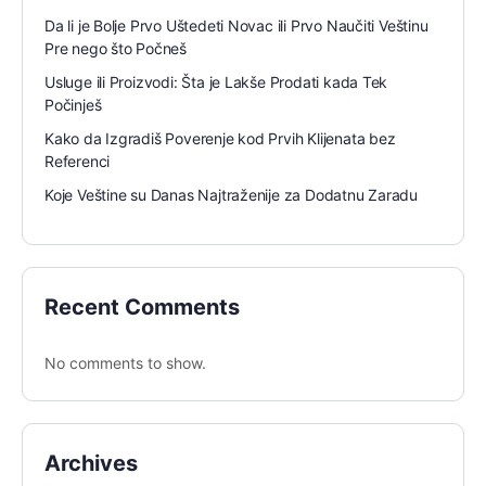
Da li je Bolje Prvo Uštedeti Novac ili Prvo Naučiti Veštinu
Pre nego što Počneš
Usluge ili Proizvodi: Šta je Lakše Prodati kada Tek
Počinješ
Kako da Izgradiš Poverenje kod Prvih Klijenata bez
Referenci
Koje Veštine su Danas Najtraženije za Dodatnu Zaradu
Recent Comments
No comments to show.
Archives