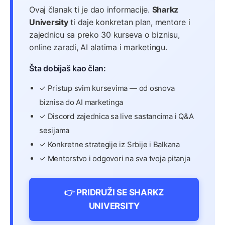
Ovaj članak ti je dao informacije.
Sharkz
University
ti daje konkretan plan, mentore i
zajednicu sa preko 30 kurseva o biznisu,
online zaradi, AI alatima i marketingu.
Šta dobijaš kao član:
✓ Pristup svim kursevima — od osnova
biznisa do AI marketinga
✓ Discord zajednica sa live sastancima i Q&A
sesijama
✓ Konkretne strategije iz Srbije i Balkana
✓ Mentorstvo i odgovori na sva tvoja pitanja
👉 PRIDRUŽI SE SHARKZ
UNIVERSITY