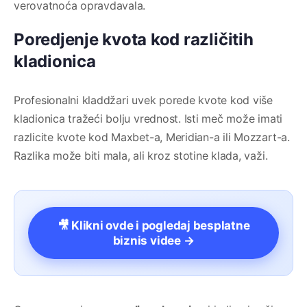
verovatnoća opravdavala.
Poredjenje kvota kod različitih
kladionica
Profesionalni kladdžari uvek porede kvote kod više
kladionica tražeći bolju vrednost. Isti meč može imati
razlicite kvote kod Maxbet-a, Meridian-a ili Mozzart-a.
Razlika može biti mala, ali kroz stotine klada, važi.
🎥 Klikni ovde i pogledaj besplatne
biznis videe →