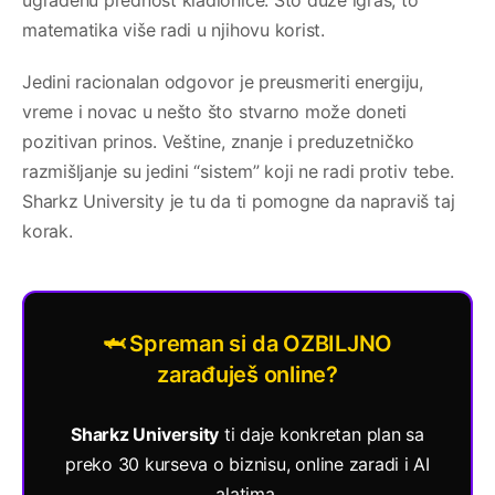
ugrađenu prednost kladionice. Što duže igraš, to
matematika više radi u njihovu korist.
Jedini racionalan odgovor je preusmeriti energiju,
vreme i novac u nešto što stvarno može doneti
pozitivan prinos. Veštine, znanje i preduzetničko
razmišljanje su jedini “sistem” koji ne radi protiv tebe.
Sharkz University je tu da ti pomogne da napraviš taj
korak.
🦈 Spreman si da OZBILJNO
zarađuješ online?
Sharkz University
ti daje konkretan plan sa
preko 30 kurseva o biznisu, online zaradi i AI
alatima.