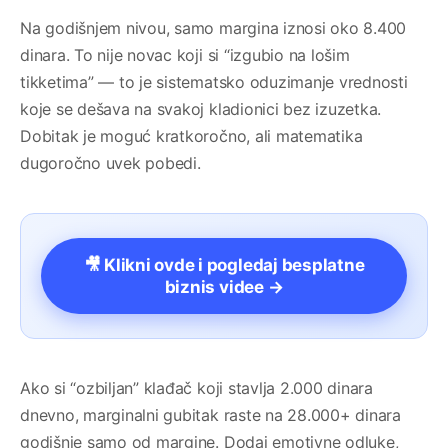
Na godišnjem nivou, samo margina iznosi oko 8.400
dinara. To nije novac koji si “izgubio na lošim
tikketima” — to je sistematsko oduzimanje vrednosti
koje se dešava na svakoj kladionici bez izuzetka.
Dobitak je moguć kratkoročno, ali matematika
dugoročno uvek pobedi.
🎥 Klikni ovde i pogledaj besplatne
biznis videe →
Ako si “ozbiljan” klađač koji stavlja 2.000 dinara
dnevno, marginalni gubitak raste na 28.000+ dinara
godišnje samo od margine. Dodaj emotivne odluke,