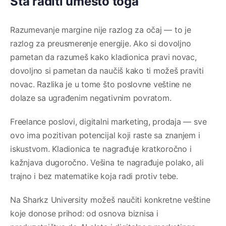
Šta raditi umesto toga
Razumevanje margine nije razlog za očaj — to je
razlog za preusmerenje energije. Ako si dovoljno
pametan da razumeš kako kladionica pravi novac,
dovoljno si pametan da naučiš kako ti možeš praviti
novac. Razlika je u tome što poslovne veštine ne
dolaze sa ugrađenim negativnim povratom.
Freelance poslovi, digitalni marketing, prodaja — sve
ovo ima pozitivan potencijal koji raste sa znanjem i
iskustvom. Kladionica te nagrađuje kratkoročno i
kažnjava dugoročno. Vešina te nagrađuje polako, ali
trajno i bez matematike koja radi protiv tebe.
Na Sharkz University možeš naučiti konkretne veštine
koje donose prihod: od osnova biznisa i