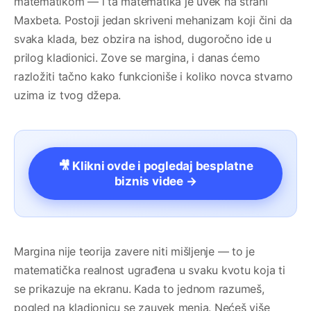
matematikom — i ta matematika je uvek na strani
Maxbeta. Postoji jedan skriveni mehanizam koji čini da
svaka klada, bez obzira na ishod, dugoročno ide u
prilog kladionici. Zove se margina, i danas ćemo
razložiti tačno kako funkcioniše i koliko novca stvarno
uzima iz tvog džepa.
🎥 Klikni ovde i pogledaj besplatne
biznis videe →
Margina nije teorija zavere niti mišljenje — to je
matematička realnost ugrađena u svaku kvotu koja ti
se prikazuje na ekranu. Kada to jednom razumeš,
pogled na kladionicu se zauvek menja. Nećeš više