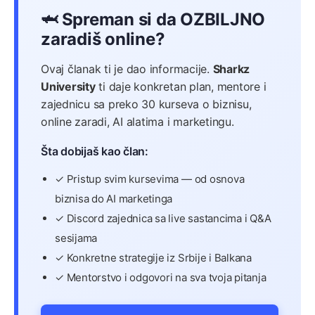
🦈 Spreman si da OZBILJNO
zaradiš online?
Ovaj članak ti je dao informacije.
Sharkz
University
ti daje konkretan plan, mentore i
zajednicu sa preko 30 kurseva o biznisu,
online zaradi, AI alatima i marketingu.
Šta dobijaš kao član:
✓ Pristup svim kursevima — od osnova
biznisa do AI marketinga
✓ Discord zajednica sa live sastancima i Q&A
sesijama
✓ Konkretne strategije iz Srbije i Balkana
✓ Mentorstvo i odgovori na sva tvoja pitanja