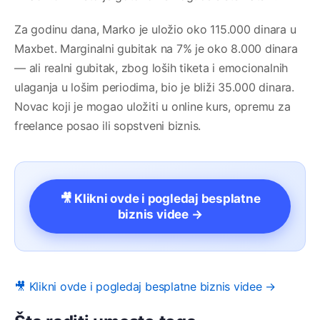
Za godinu dana, Marko je uložio oko 115.000 dinara u
Maxbet. Marginalni gubitak na 7% je oko 8.000 dinara
— ali realni gubitak, zbog loših tiketa i emocionalnih
ulaganja u lošim periodima, bio je bliži 35.000 dinara.
Novac koji je mogao uložiti u online kurs, opremu za
freelance posao ili sopstveni biznis.
🎥 Klikni ovde i pogledaj besplatne
biznis videe →
🎥 Klikni ovde i pogledaj besplatne biznis videe →