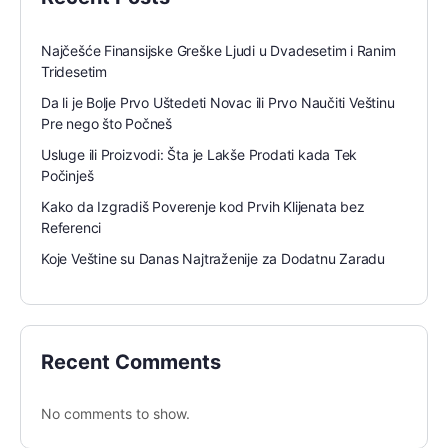
Najčešće Finansijske Greške Ljudi u Dvadesetim i Ranim
Tridesetim
Da li je Bolje Prvo Uštedeti Novac ili Prvo Naučiti Veštinu
Pre nego što Počneš
Usluge ili Proizvodi: Šta je Lakše Prodati kada Tek
Počinješ
Kako da Izgradiš Poverenje kod Prvih Klijenata bez
Referenci
Koje Veštine su Danas Najtraženije za Dodatnu Zaradu
Recent Comments
No comments to show.