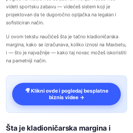
videti sportsku zabavu — videćeš sistem koji je
projektovan da te dugoročno opljačka na legalan i
sofisticiran način.
U ovom tekstu naučićeš šta je tačno kladioničarska
margina, kako se izračunava, koliko iznosi na Maxbetu,
i — što je najvažnije — kako taj novac možeš iskoristiti
na pametniji način.
🎥 Klikni ovde i pogledaj besplatne
biznis videe →
Šta je kladioničarska margina i