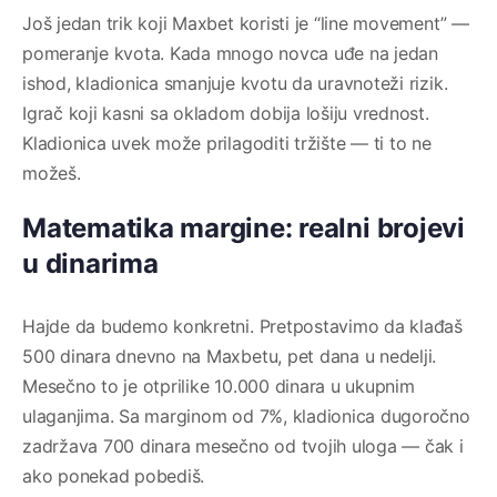
Još jedan trik koji Maxbet koristi je “line movement” —
pomeranje kvota. Kada mnogo novca uđe na jedan
ishod, kladionica smanjuje kvotu da uravnoteži rizik.
Igrač koji kasni sa okladom dobija lošiju vrednost.
Kladionica uvek može prilagoditi tržište — ti to ne
možeš.
Matematika margine: realni brojevi
u dinarima
Hajde da budemo konkretni. Pretpostavimo da klađaš
500 dinara dnevno na Maxbetu, pet dana u nedelji.
Mesečno to je otprilike 10.000 dinara u ukupnim
ulaganjima. Sa marginom od 7%, kladionica dugoročno
zadržava 700 dinara mesečno od tvojih uloga — čak i
ako ponekad pobediš.