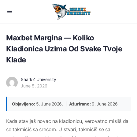
Maxbet Margina — Koliko
Kladionica Uzima Od Svake Tvoje
Klade
SharkZ University
June 5, 2026
Objavljeno:
5. June 2026. |
Ažurirano:
9. June 2026.
Kada stavljaš novac na kladionicu, verovatno misliš da
se takmičiš sa srećom. U stvari, takmičiš se sa