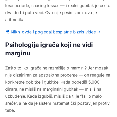
loše periode, chasing losses — i realni gubitak je često
dva do tri puta veći. Ovo nije pesimizam, ovo je
aritmetika.
🎥 Klikni ovde i pogledaj besplatne biznis videe →
Psihologija igrača koji ne vidi
marginu
Zašto toliko igrača ne razmišlja o margini? Jer mozak
nije dizajniran za apstraktne procente — on reaguje na
konkretne dobitke i gubitke. Kada pobediš 5.000
dinara, ne misliš na marginalni gubitak — misliš na
uzbuđenje. Kada izgubiš, misliš da ti je “falilo malo
sreće”, a ne da je sistem matematički postavljen protiv
tebe.