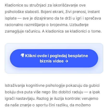
Kladionice su stručnjaci za iskorišćavanje ove
psihološke slabosti. Bojeni ekrani, živi prenosi, instant
isplate — sve je dizajnirano da te drži u igri i sprečava
racionalno razmišljanje o brojevima. Uzbuđenje
zamagljuje računicu. A kladionica se kladionici o tome.
🎥 Klikni ovde i pogledaj besplatne
biznis videe →
Istraživanja kognitivne psihologije pokazuju da gubici
boluju dva puta više nego što dobitci raduju — a ipak
igrači nastavljaju. Razlog je iluzija kontrole: verujemo
da naše znanje o sportu čini razliku, da možemo