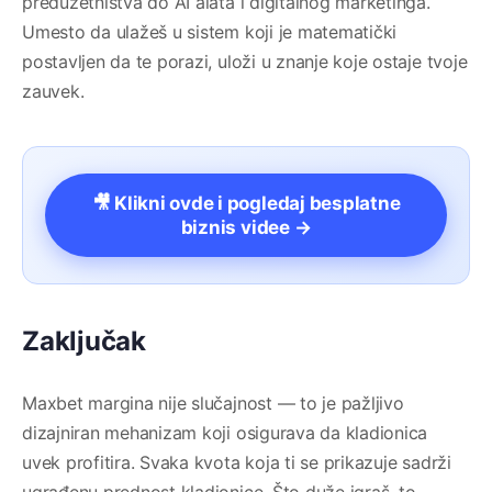
preduzetništva do AI alata i digitalnog marketinga.
Umesto da ulažeš u sistem koji je matematički
postavljen da te porazi, uloži u znanje koje ostaje tvoje
zauvek.
🎥 Klikni ovde i pogledaj besplatne
biznis videe →
Zaključak
Maxbet margina nije slučajnost — to je pažljivo
dizajniran mehanizam koji osigurava da kladionica
uvek profitira. Svaka kvota koja ti se prikazuje sadrži