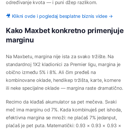
određivanje kvota — i puni džep razlikom.
🎥 Klikni ovde i pogledaj besplatne biznis videe →
Kako Maxbet konkretno primenjuje
marginu
Na Maxbetu, margina nije ista za svako tržište. Na
standardnoj 1X2 kladionici za Premier ligu, margina je
obično između 5% i 8%. Ali čim pređeš na
kombinovane oklade, hendikep tržišta, karte, kornere
ili neke specijalne oklade — margina raste dramatično.
Recimo da klađaš akumulator sa pet mečeva. Svaki
meč ima marginu od 7%. Kada kombinuješ pet ishoda,
efektivna margina se množi: ne plaćaš 7% jedanput,
plaćaš je pet puta. Matematički: 0.93 × 0.93 × 0.93 ×