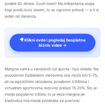
podele 92 dinara. Zvuči malo? Na milijardama uloga
koje prođu kroz sistem, to su ogromni prihodi — a ti si
jedan od davaoca.
🎥 Klikni ovde i pogledaj besplatne
biznis videe →
Margina varira u zavisnosti od sporta i tipa oklade. Na
popularnim fudbalskim mečevima ona može biti 5-7%,
ali na egzotičnim okladama, posebnim tržištima i
virtuelnim sportovima redovno prelazi 15-20%. Što je
manje popularno tržište, to je veća margina jer
kladionica ima manje podataka za precizno