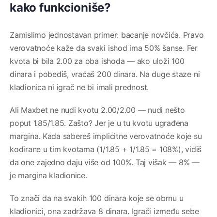
kako funkcioniše?
Zamislimo jednostavan primer: bacanje novčića. Pravo
verovatnoće kaže da svaki ishod ima 50% šanse. Fer
kvota bi bila 2.00 za oba ishoda — ako uloži 100
dinara i pobediš, vraćaš 200 dinara. Na duge staze ni
kladionica ni igrač ne bi imali prednost.
Ali Maxbet ne nudi kvotu 2.00/2.00 — nudi nešto
poput 1.85/1.85. Zašto? Jer je u tu kvotu ugrađena
margina. Kada sabereš implicitne verovatnoće koje su
kodirane u tim kvotama (1/1.85 + 1/1.85 = 108%), vidiš
da one zajedno daju više od 100%. Taj višak — 8% —
je margina kladionice.
To znači da na svakih 100 dinara koje se obrnu u
kladionici, ona zadržava 8 dinara. Igrači između sebe