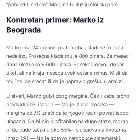
“pobijediti sistem”. Margina tu iluziju čini skupom.
Konkretan primer: Marko iz
Beograda
Marko ima 24 godine, prati fudbal, kladi se tri puta
nedeljno. Prosečna klada mu je 800 dinara. Za mesec
dana uloži oko 9.600 dinara. Ponekad osvoji dobar
tiket, ali na kraju meseca uvek ostane minus. Misli da
mu “ne ide sreća” ili da je napravio grešku u analizi.
U stvari, Marko gubji zbog margine. Čak i kada tačno
predvidi 60% ishoda — što je iznad proseka —
margina od 7% znači da je njegov realni povrat ispod
ulaganja. Da bi bio profitabilan na duge staze, morao
bi da bude tačan u oko 55%+ slučajeva na kvotama
iznad 1.91 — što je gotovo nemoguće sistematski.