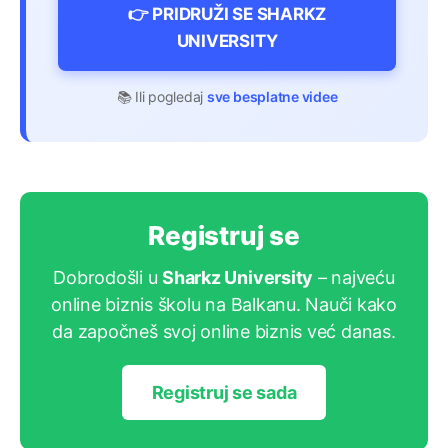
👉 PRIDRUŽI SE SHARKZ
UNIVERSITY
📚 Ili pogledaj
sve besplatne videe
Registruj se
Dobrodošli u
Sharkz University
– najveću
online biznis školu na Balkanu. Nauči kako
da započneš svoj online biznis već danas.
Registruj se sada