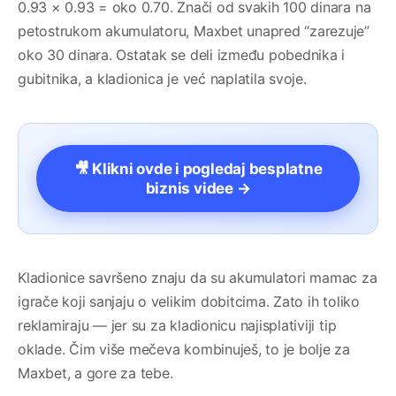
0.93 × 0.93 = oko 0.70. Znači od svakih 100 dinara na
petostrukom akumulatoru, Maxbet unapred “zarezuje”
oko 30 dinara. Ostatak se deli između pobednika i
gubitnika, a kladionica je već naplatila svoje.
🎥 Klikni ovde i pogledaj besplatne
biznis videe →
Kladionice savršeno znaju da su akumulatori mamac za
igrače koji sanjaju o velikim dobitcima. Zato ih toliko
reklamiraju — jer su za kladionicu najisplativiji tip
oklade. Čim više mečeva kombinuješ, to je bolje za
Maxbet, a gore za tebe.