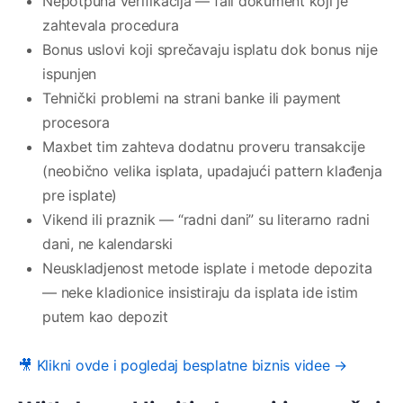
Nepotpuna verifikacija — fali dokument koji je
zahtevala procedura
Bonus uslovi koji sprečavaju isplatu dok bonus nije
ispunjen
Tehnički problemi na strani banke ili payment
procesora
Maxbet tim zahteva dodatnu proveru transakcije
(neobično velika isplata, upadajući pattern klađenja
pre isplate)
Vikend ili praznik — “radni dani” su literarno radni
dani, ne kalendarski
Neuskladjenost metode isplate i metode depozita
— neke kladionice insistiraju da isplata ide istim
putem kao depozit
🎥 Klikni ovde i pogledaj besplatne biznis videe →