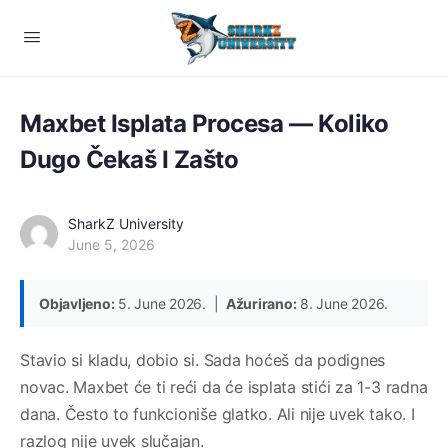
Maxbet Isplata Procesa — Koliko
Dugo Čekaš I Zašto
SharkZ University
June 5, 2026
Objavljeno:
5. June 2026. |
Ažurirano:
8. June 2026.
Stavio si kladu, dobio si. Sada hoćeš da podignes
novac. Maxbet će ti reći da će isplata stići za 1-3 radna
dana. Često to funkcioniše glatko. Ali nije uvek tako. I
razlog nije uvek slučajan.