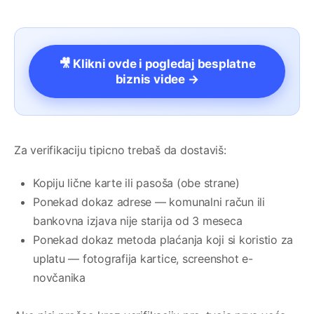
🎥 Klikni ovde i pogledaj besplatne
biznis videe →
Za verifikaciju tipicno trebaš da dostaviš:
Kopiju lične karte ili pasoša (obe strane)
Ponekad dokaz adrese — komunalni račun ili
bankovna izjava nije starija od 3 meseca
Ponekad dokaz metoda plaćanja koji si koristio za
uplatu — fotografija kartice, screenshot e-
novčanika