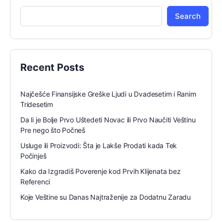
Search
Recent Posts
Najčešće Finansijske Greške Ljudi u Dvadesetim i Ranim
Tridesetim
Da li je Bolje Prvo Uštedeti Novac ili Prvo Naučiti Veštinu
Pre nego što Počneš
Usluge ili Proizvodi: Šta je Lakše Prodati kada Tek
Počinješ
Kako da Izgradiš Poverenje kod Prvih Klijenata bez
Referenci
Koje Veštine su Danas Najtraženije za Dodatnu Zaradu