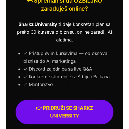
🦈 Spreman si da OZBILJNO
zarađuješ online?
Sharkz University
ti daje konkretan plan sa
preko 30 kurseva o biznisu, online zaradi i AI
alatima.
✓ Pristup svim kursevima — od osnova
biznisa do AI marketinga
✓ Discord zajednica sa live Q&A
✓ Konkretne strategije iz Srbije i Balkana
✓ Mentorstvo
👉 PRIDRUŽI SE SHARKZ
UNIVERSITY