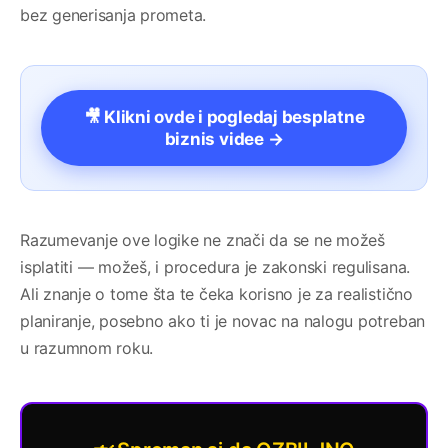
bez generisanja prometa.
🎥 Klikni ovde i pogledaj besplatne
biznis videe →
Razumevanje ove logike ne znači da se ne možeš
isplatiti — možeš, i procedura je zakonski regulisana.
Ali znanje o tome šta te čeka korisno je za realistično
planiranje, posebno ako ti je novac na nalogu potreban
u razumnom roku.