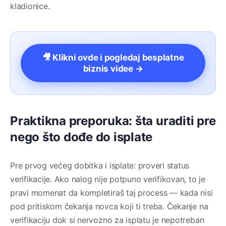
kladionice.
🎥 Klikni ovde i pogledaj besplatne
biznis videe →
Praktikna preporuka: šta uraditi pre
nego što dođe do isplate
Pre prvog većeg dobitka i isplate: proveri status
verifikacije. Ako nalog nije potpuno verifikovan, to je
pravi momenat da kompletiraš taj process — kada nisi
pod pritiskom čekanja novca koji ti treba. Čekanje na
verifikaciju dok si nervozno za isplatu je nepotreban