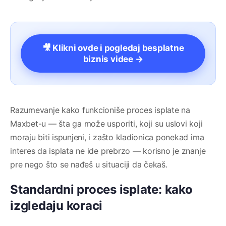
🎥 Klikni ovde i pogledaj besplatne
biznis videe →
Razumevanje kako funkcioniše proces isplate na
Maxbet-u — šta ga može usporiti, koji su uslovi koji
moraju biti ispunjeni, i zašto kladionica ponekad ima
interes da isplata ne ide prebrzo — korisno je znanje
pre nego što se nađeš u situaciji da čekaš.
Standardni proces isplate: kako
izgledaju koraci