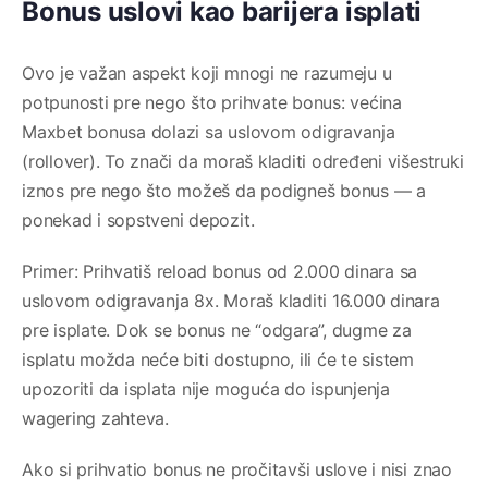
Bonus uslovi kao barijera isplati
Ovo je važan aspekt koji mnogi ne razumeju u
potpunosti pre nego što prihvate bonus: većina
Maxbet bonusa dolazi sa uslovom odigravanja
(rollover). To znači da moraš kladiti određeni višestruki
iznos pre nego što možeš da podigneš bonus — a
ponekad i sopstveni depozit.
Primer: Prihvatiš reload bonus od 2.000 dinara sa
uslovom odigravanja 8x. Moraš kladiti 16.000 dinara
pre isplate. Dok se bonus ne “odgara”, dugme za
isplatu možda neće biti dostupno, ili će te sistem
upozoriti da isplata nije moguća do ispunjenja
wagering zahteva.
Ako si prihvatio bonus ne pročitavši uslove i nisi znao