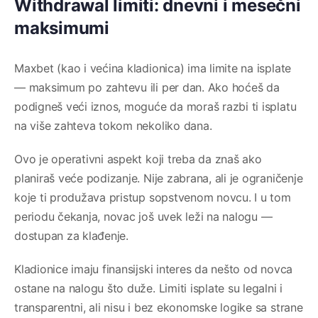
Withdrawal limiti: dnevni i mesečni
maksimumi
Maxbet (kao i većina kladionica) ima limite na isplate
— maksimum po zahtevu ili per dan. Ako hoćeš da
podigneš veći iznos, moguće da moraš razbi ti isplatu
na više zahteva tokom nekoliko dana.
Ovo je operativni aspekt koji treba da znaš ako
planiraš veće podizanje. Nije zabrana, ali je ograničenje
koje ti produžava pristup sopstvenom novcu. I u tom
periodu čekanja, novac još uvek leži na nalogu —
dostupan za klađenje.
Kladionice imaju finansijski interes da nešto od novca
ostane na nalogu što duže. Limiti isplate su legalni i
transparentni, ali nisu i bez ekonomske logike sa strane