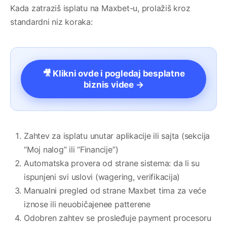
Kada zatraziš isplatu na Maxbet-u, prolažiš kroz
standardni niz koraka:
🎥 Klikni ovde i pogledaj besplatne
biznis videe →
Zahtev za isplatu unutar aplikacije ili sajta (sekcija
“Moj nalog” ili “Financije”)
Automatska provera od strane sistema: da li su
ispunjeni svi uslovi (wagering, verifikacija)
Manualni pregled od strane Maxbet tima za veće
iznose ili neuobičajenee patterene
Odobren zahtev se prosleđuje payment procesoru