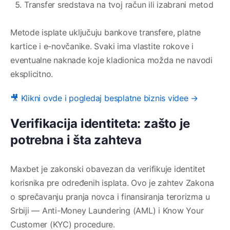
Transfer sredstava na tvoj račun ili izabrani metod
Metode isplate uključuju bankove transfere, platne
kartice i e-novčanike. Svaki ima vlastite rokove i
eventualne naknade koje kladionica možda ne navodi
eksplicitno.
🎥 Klikni ovde i pogledaj besplatne biznis videe →
Verifikacija identiteta: zašto je
potrebna i šta zahteva
Maxbet je zakonski obavezan da verifikuje identitet
korisnika pre određenih isplata. Ovo je zahtev Zakona
o sprečavanju pranja novca i finansiranja terorizma u
Srbiji — Anti-Money Laundering (AML) i Know Your
Customer (KYC) procedure.