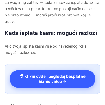
za wagering zahtev — tada zahtev za isplatu dolazi sa
neočekivanom preprekom. I ne postoji način da se iz
nje brzo izmač — moraš proći kroz promet koji je
uslov.
Kada isplata kasni: mogući razlozi
Ako tvoja isplata kasni više od navedenog roka,
mogući razlozi su:
🎥 Klikni ovde i pogledaj besplatne
biznis videe →