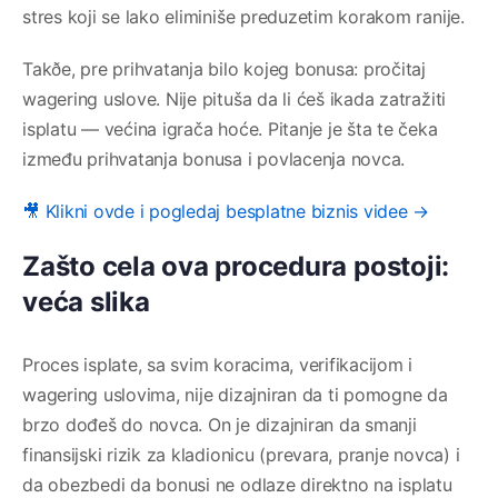
stres koji se lako eliminiše preduzetim korakom ranije.
Takðe, pre prihvatanja bilo kojeg bonusa: pročitaj
wagering uslove. Nije pituša da li ćeš ikada zatražiti
isplatu — većina igrača hoće. Pitanje je šta te čeka
između prihvatanja bonusa i povlacenja novca.
🎥 Klikni ovde i pogledaj besplatne biznis videe →
Zašto cela ova procedura postoji:
veća slika
Proces isplate, sa svim koracima, verifikacijom i
wagering uslovima, nije dizajniran da ti pomogne da
brzo dođeš do novca. On je dizajniran da smanji
finansijski rizik za kladionicu (prevara, pranje novca) i
da obezbedi da bonusi ne odlaze direktno na isplatu