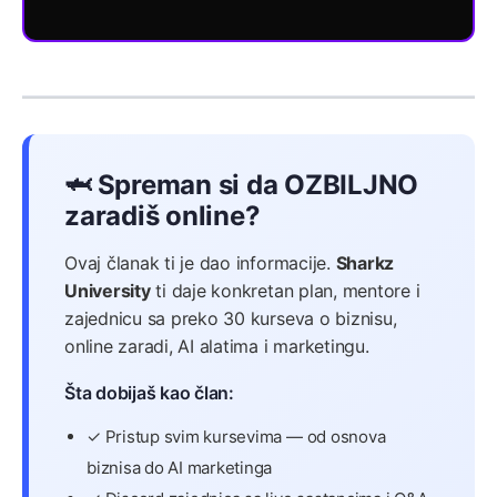
🦈 Spreman si da OZBILJNO
zaradiš online?
Ovaj članak ti je dao informacije.
Sharkz
University
ti daje konkretan plan, mentore i
zajednicu sa preko 30 kurseva o biznisu,
online zaradi, AI alatima i marketingu.
Šta dobijaš kao član:
✓ Pristup svim kursevima — od osnova
biznisa do AI marketinga