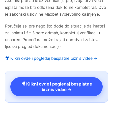
Ako nisi prošao kroz verifikaciju pre, tvoja prva veća
isplata može biti odložena dok to ne kompletiraš. Ovo
je zakonski uslov, ne Maxbet svojevoljno kašnjenje.
Poručuje se: pre nego što dođe do situacije da imateš
za isplatu i želiš pare odmah, kompletuj verifikaciju
unapred. Proceđura može trajati dan-dva i zahteva
ljudski pregled dokumentacije.
🎥 Klikni ovde i pogledaj besplatne biznis videe →
🎥 Klikni ovde i pogledaj besplatne
biznis videe →