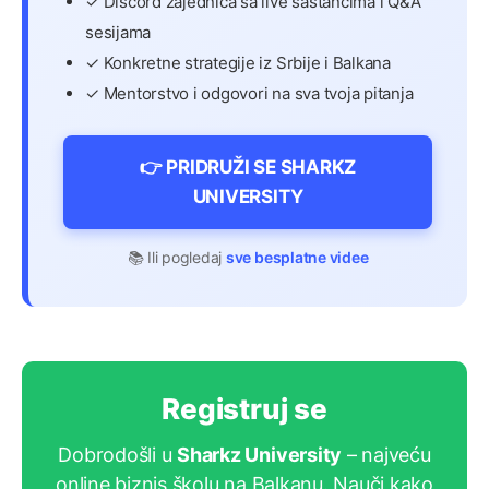
✓ Discord zajednica sa live sastancima i Q&A
sesijama
✓ Konkretne strategije iz Srbije i Balkana
✓ Mentorstvo i odgovori na sva tvoja pitanja
👉 PRIDRUŽI SE SHARKZ
UNIVERSITY
📚 Ili pogledaj
sve besplatne videe
Registruj se
Dobrodošli u
Sharkz University
– najveću
online biznis školu na Balkanu. Nauči kako