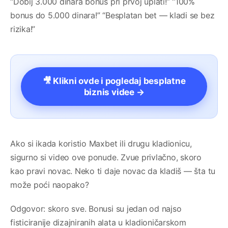
“Dobij 3.000 dinara bonus pri prvoj uplati!” “100%
bonus do 5.000 dinara!” “Besplatan bet — kladi se bez
rizika!”
🎥 Klikni ovde i pogledaj besplatne
biznis videe →
Ako si ikada koristio Maxbet ili drugu kladionicu,
sigurno si video ove ponude. Zvue privlačno, skoro
kao pravi novac. Neko ti daje novac da kladiš — šta tu
može poći naopako?
Odgovor: skoro sve. Bonusi su jedan od najso
fisticiranije dizajniranih alata u kladioničarskom