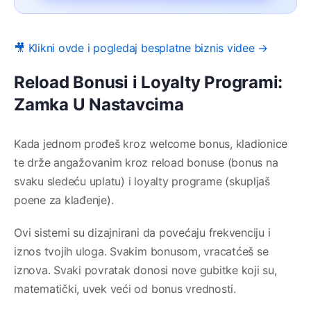
🎥 Klikni ovde i pogledaj besplatne biznis videe →
Reload Bonusi i Loyalty Programi:
Zamka U Nastavcima
Kada jednom prođeš kroz welcome bonus, kladionice
te drže angažovanim kroz reload bonuse (bonus na
svaku sledeću uplatu) i loyalty programe (skupljaš
poene za klađenje).
Ovi sistemi su dizajnirani da povećaju frekvenciju i
iznos tvojih uloga. Svakim bonusom, vracatćeš se
iznova. Svaki povratak donosi nove gubitke koji su,
matematički, uvek veći od bonus vrednosti.