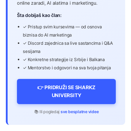
online zaradi, AI alatima i marketingu.
Šta dobijaš kao član:
✓ Pristup svim kursevima — od osnova
biznisa do AI marketinga
✓ Discord zajednica sa live sastancima i Q&A
sesijama
✓ Konkretne strategije iz Srbije i Balkana
✓ Mentorstvo i odgovori na sva tvoja pitanja
👉 PRIDRUŽI SE SHARKZ
UNIVERSITY
📚 Ili pogledaj
sve besplatne videe