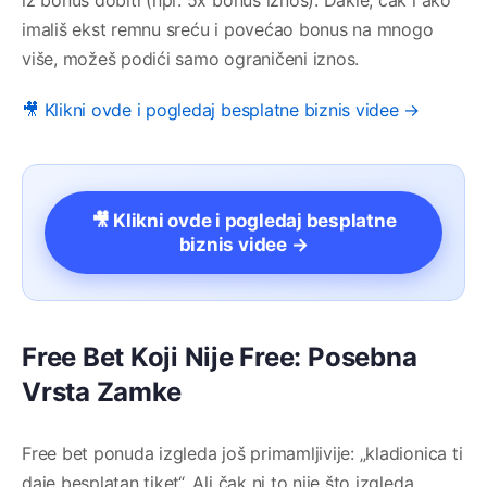
iz bonus dobiti (npr. 5x bonus iznos). Dakle, čak i ako
imališ ekst remnu sreću i povećao bonus na mnogo
više, možeš podići samo ograničeni iznos.
🎥 Klikni ovde i pogledaj besplatne biznis videe →
🎥 Klikni ovde i pogledaj besplatne
biznis videe →
Free Bet Koji Nije Free: Posebna
Vrsta Zamke
Free bet ponuda izgleda još primamljivije: „kladionica ti
daje besplatan tiket“. Ali čak ni to nije što izgleda.