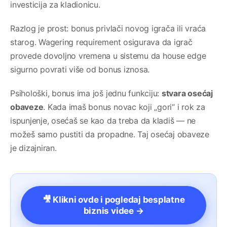
investicija za kladionicu.
Razlog je prost: bonus privlači novog igrača ili vraća
starog. Wagering requirement osigurava da igrač
provede dovoljno vremena u sistemu da house edge
sigurno povrati više od bonus iznosa.
Psihološki, bonus ima još jednu funkciju:
stvara osećaj
obaveze
. Kada imaš bonus novac koji „gori“ i rok za
ispunjenje, osećaš se kao da treba da kladiš — ne
možeš samo pustiti da propadne. Taj osećaj obaveze
je dizajniran.
🎥 Klikni ovde i pogledaj besplatne
biznis videe →