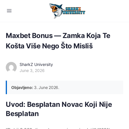
Maxbet Bonus — Zamka Koja Te
Košta Više Nego Što Misliš
SharkZ University
June 3, 2026
Objavljeno:
3. June 2026.
Uvod: Besplatan Novac Koji Nije
Besplatan