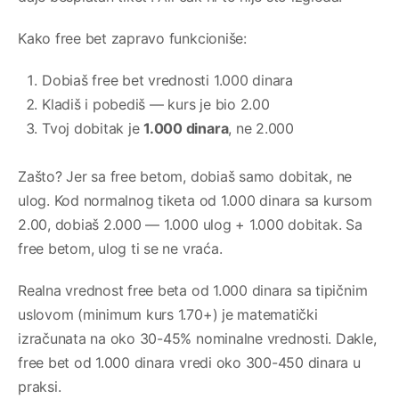
Kako free bet zapravo funkcioniše:
Dobiaš free bet vrednosti 1.000 dinara
Kladiš i pobediš — kurs je bio 2.00
Tvoj dobitak je
1.000 dinara
, ne 2.000
Zašto? Jer sa free betom, dobiaš samo dobitak, ne
ulog. Kod normalnog tiketa od 1.000 dinara sa kursom
2.00, dobiaš 2.000 — 1.000 ulog + 1.000 dobitak. Sa
free betom, ulog ti se ne vraća.
Realna vrednost free beta od 1.000 dinara sa tipičnim
uslovom (minimum kurs 1.70+) je matematički
izračunata na oko 30-45% nominalne vrednosti. Dakle,
free bet od 1.000 dinara vredi oko 300-450 dinara u
praksi.