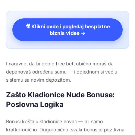
🎥 Klikni ovde i pogledaj besplatne
biznis videe →
I naravno, da bi dobio free bet, obično moraš da
deponovaš određenu sumu — i odjednom si već u
sistemu sa novim depozitom.
Zašto Kladionice Nude Bonuse:
Poslovna Logika
Bonusi koštaju kladionice novac — ali samo
kratkorocično. Dugorocično, svaki bonus je pozitivna