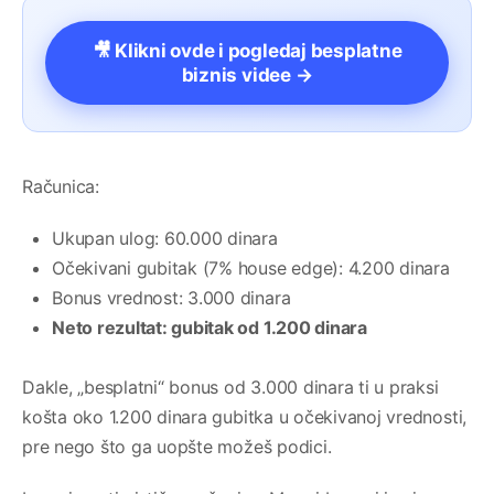
🎥 Klikni ovde i pogledaj besplatne
biznis videe →
Računica:
Ukupan ulog: 60.000 dinara
Očekivani gubitak (7% house edge): 4.200 dinara
Bonus vrednost: 3.000 dinara
Neto rezultat: gubitak od 1.200 dinara
Dakle, „besplatni“ bonus od 3.000 dinara ti u praksi
košta oko 1.200 dinara gubitka u očekivanoj vrednosti,
pre nego što ga uopšte možeš podici.