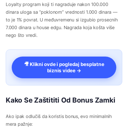
Loyalty program koji ti nagraduje nakon 100.000
dinara uloga sa “poklonom” vrednosti 1.000 dinara —
to je 1% povrat. U međuvremenu si izgubio prosecnih
7.000 dinara u house edgu. Nagrada koja košta više
nego što vredi.
🎥 Klikni ovde i pogledaj besplatne
biznis videe →
Kako Se Zaštititi Od Bonus Zamki
Ako ipak odlučiš da koristis bonus, evo minimalnih
mera pažnje: