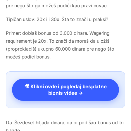
pre nego što ga možeš podići kao pravi novac.
Tipičan uslov: 20x ili 30x. Šta to znači u praksi?
Primer: dobiaš bonus od 3.000 dinara. Wagering
requirement je 20x. To znači da moraš da uložiš
(proprokladiš) ukupno 60.000 dinara pre nego što
možeš podici bonus.
🎥 Klikni ovde i pogledaj besplatne
biznis videe →
Da. Šezdeset hiljada dinara, da bi podišao bonus od tri
hiljade.