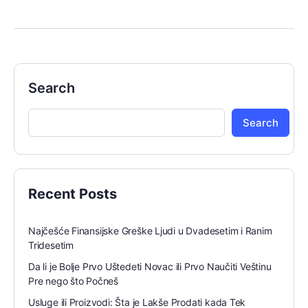
Search
Search
Recent Posts
Najčešće Finansijske Greške Ljudi u Dvadesetim i Ranim
Tridesetim
Da li je Bolje Prvo Uštedeti Novac ili Prvo Naučiti Veštinu
Pre nego što Počneš
Usluge ili Proizvodi: Šta je Lakše Prodati kada Tek