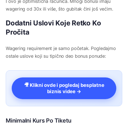
I ovo je optimistična računica. Mnogi bonusi imaju
wagering od 30x ili više, što gubitak čini još većim.
Dodatni Uslovi Koje Retko Ko
Pročita
Wagering requirement je samo početak. Pogledajmo
ostale uslove koji su tipično deo bonus ponude:
🎥 Klikni ovde i pogledaj besplatne
biznis videe →
Minimalni Kurs Po Tiketu