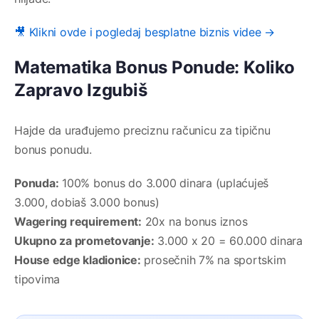
🎥 Klikni ovde i pogledaj besplatne biznis videe →
Matematika Bonus Ponude: Koliko
Zapravo Izgubiš
Hajde da urađujemo preciznu računicu za tipičnu
bonus ponudu.
Ponuda:
100% bonus do 3.000 dinara (uplaćuješ
3.000, dobiaš 3.000 bonus)
Wagering requirement:
20x na bonus iznos
Ukupno za prometovanje:
3.000 x 20 = 60.000 dinara
House edge kladionice:
prosečnih 7% na sportskim
tipovima