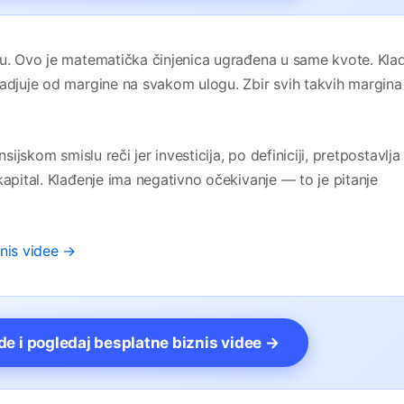
ku. Ovo je matematička činjenica ugrađena u same kvote. Kla
radjuje od margine na svakom ulogu. Zbir svih takvih margina
sijskom smislu reči jer investicija, po definiciji, pretpostavlja
kapital. Klađenje ima negativno očekivanje — to je pitanje
znis videe →
vde i pogledaj besplatne biznis videe →