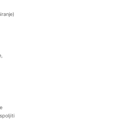
iranje)
e,
je
poljiti