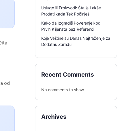
Usluge ili Proizvodi: Šta je Lakše
Prodati kada Tek Počinješ
Kako da Izgradiš Poverenje kod
Prvih Klijenata bez Referenci
Koje Veštine su Danas Najtraženije za
čita
Dodatnu Zaradu
Recent Comments
na od
No comments to show.
Archives