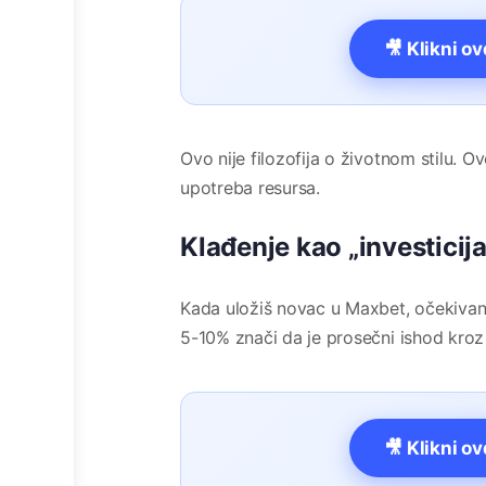
🎥 Klikni o
Ovo nije filozofija o životnom stilu. 
upotreba resursa.
Klađenje kao „investicij
Kada uložiš novac u Maxbet, očekivani
5-10% znači da je prosečni ishod kroz
🎥 Klikni o