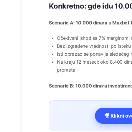
Konkretno: gde idu 10.0
Scenario A: 10.000 dinara u Maxbet
Očekivani ishod sa 7% marginom: o
Bez izgrađene vrednosti po istek
Isti obrazac se ponavlja sledećeg
Na kraju 12 meseci: oko 8.400 di
prometa
Scenario B: 10.000 dinara investirano
🎥 Klikni o