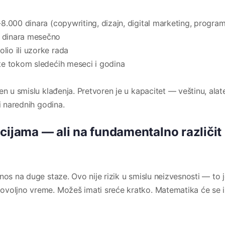
0-8.000 dinara (copywriting, dizajn, digital marketing, program
0 dinara mesečno
lio ili uzorke rada
aste tokom sledećih meseci i godina
n u smislu klađenja. Pretvoren je u kapacitet — veštinu, alat
i narednih godina.
cijama — ali na fundamentalno različit
nos na duge staze. Ovo nije rizik u smislu neizvesnosti — to 
voljno vreme. Možeš imati sreće kratko. Matematika će se is