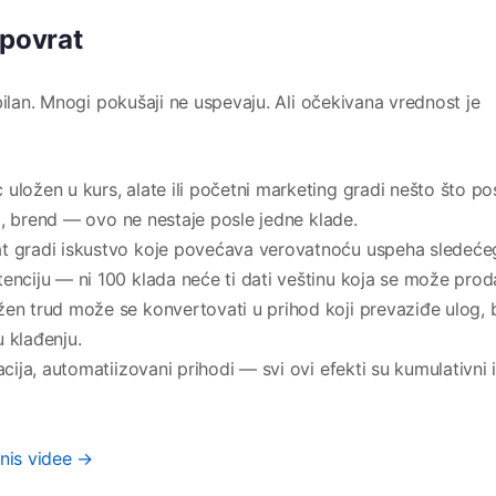
 povrat
bilan. Mnogi pokušaji ne uspevaju. Ali očekivana vrednost je
uložen u kurs, alate ili početni marketing gradi nešto što pos
elj, brend — ovo ne nestaje posle jedne klade.
t gradi iskustvo koje povećava verovatnoću uspeha sledeće
enciju — ni 100 klada neće ti dati veštinu koja se može prod
en trud može se konvertovati u prihod koji prevaziđe ulog, 
 klađenju.
tacija, automatiizovani prihodi — svi ovi efekti su kumulativni 
znis videe →