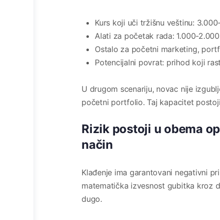
Kurs koji uči tržišnu veštinu: 3.00
Alati za početak rada: 1.000-2.00
Ostalo za početni marketing, portfo
Potencijalni povrat: prihod koji r
U drugom scenariju, novac nije izgublje
početni portfolio. Taj kapacitet postoj
Rizik postoji u obema op
način
Klađenje ima garantovani negativni pri
matematička izvesnost gubitka kroz do
dugo.