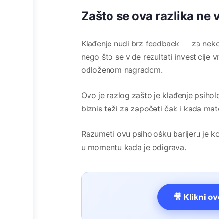
Zašto se ova razlika ne v
Klađenje nudi brz feedback — za nekol
nego što se vide rezultati investicije
odloženom nagradom.
Ovo je razlog zašto je klađenje psihol
biznis teži za započeti čak i kada mate
Razumeti ovu psihološku barijeru je k
u momentu kada je odigrava.
🎥 Klikni o