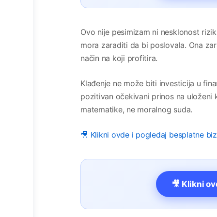
Ovo nije pesimizam ni nesklonost rizi
mora zaraditi da bi poslovala. Ona za
način na koji profitira.
Klađenje ne može biti investicija u finan
pozitivan očekivani prinos na uloženi 
matematike, ne moralnog suda.
🎥 Klikni ovde i pogledaj besplatne bi
🎥 Klikni o