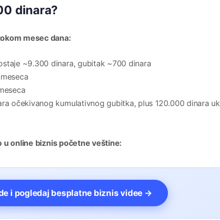
00 dinara?
 tokom mesec dana:
staje ~9.300 dinara, gubitak ~700 dinara
u meseca
 meseca
nara očekivanog kumulativnog gubitka, plus 120.000 dinara 
 u online biznis početne veštine:
vde i pogledaj besplatne biznis videe →