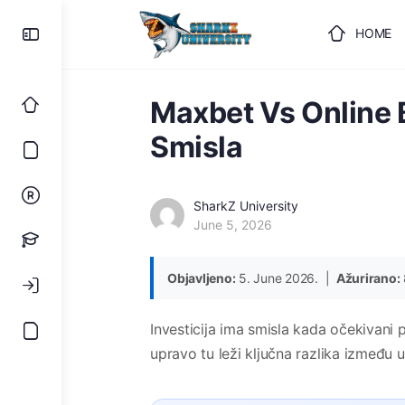
HOME
ULOGUJ
Maxbet Vs Online B
Smisla
SharkZ University
June 5, 2026
Objavljeno:
5. June 2026. |
Ažurirano:
Investicija ima smisla kada očekivani p
upravo tu leži ključna razlika između