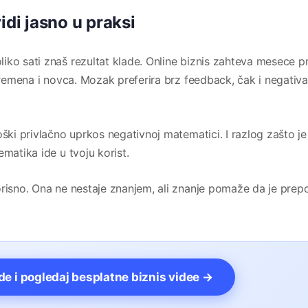
idi jasno u praksi
iko sati znaš rezultat klade. Online biznis zahteva mesece p
 vremena i novca. Mozak preferira brz feedback, čak i negativ
oški privlačno uprkos negativnoj matematici. I razlog zašto je
matika ide u tvoju korist.
orisno. Ona ne nestaje znanjem, ali znanje pomaže da je prep
vde i pogledaj besplatne biznis videe →