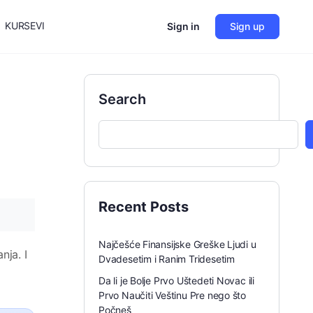
KURSEVI
Sign in
Sign up
Search
Recent Posts
Najčešće Finansijske Greške Ljudi u
nja. I
Dvadesetim i Ranim Tridesetim
Da li je Bolje Prvo Uštedeti Novac ili
Prvo Naučiti Veštinu Pre nego što
Počneš