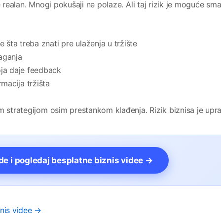
e realan. Mnogi pokušaji ne polaze. Ali taj rizik je moguće sman
šta treba znati pre ulaženja u tržište
laganja
oja daje feedback
rmacija tržišta
m strategijom osim prestankom klađenja. Rizik biznisa je uprav
vde i pogledaj besplatne biznis videe →
znis videe →