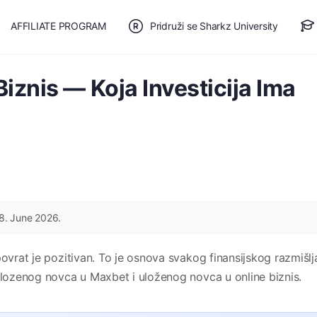
AFFILIATE PROGRAM
Pridruži se Sharkz University
TE SE
🎯 BESPLATAN PLAN
iznis — Koja Investicija Ima
8. June 2026.
ovrat je pozitivan. To je osnova svakog finansijskog razmišlja
 ulozenog novca u Maxbet i uloženog novca u online biznis.