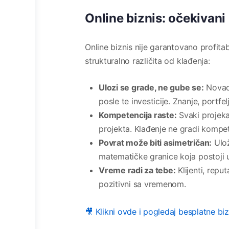
Online biznis: očekivani
Online biznis nije garantovano profita
strukturalno različita od klađenja:
Ulozi se grade, ne gube se:
Novac 
posle te investicije. Znanje, portf
Kompetencija raste:
Svaki projeka
projekta. Klađenje ne gradi kompet
Povrat može biti asimetričan:
Ulož
matematičke granice koja postoji u
Vreme radi za tebe:
Klijenti, repu
pozitivni sa vremenom.
🎥 Klikni ovde i pogledaj besplatne bi