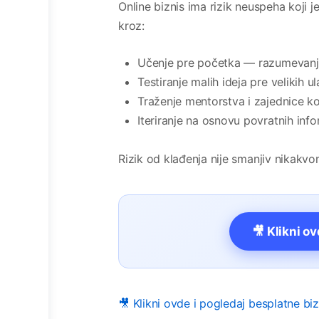
Online biznis ima rizik neuspeha koji j
kroz:
Učenje pre početka — razumevanje 
Testiranje malih ideja pre velikih u
Traženje mentorstva i zajednice k
Iteriranje na osnovu povratnih info
Rizik od klađenja nije smanjiv nikakvo
🎥 Klikni o
🎥 Klikni ovde i pogledaj besplatne bi