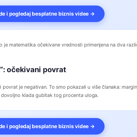
vde i pogledaj besplatne biznis videe →
Ovo je matematika očekivane vrednosti primenjena na dva razli
a“: očekivani povrat
 povrat je negativan. To smo pokazali u više članaka: margi
 dovoljno klada gubitak tog procenta uloga.
vde i pogledaj besplatne biznis videe →