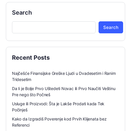
Search
Search
Recent Posts
Najčešće Finansijske Greške Ljudi u Dvadesetim i Ranim
Tridesetim
Da li je Bolje Prvo Uštedeti Novac ili Prvo Naučiti Veštinu
Pre nego što Počneš
Usluge ili Proizvodi: Šta je Lakše Prodati kada Tek
Počinješ
Kako da Izgradiš Poverenje kod Prvih Klijenata bez
Referenci