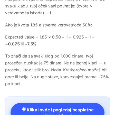
svaku kladu, tvoj očekivani povrat je: (kvota ×
verovatnoća ishoda) − 1.
Ako je kvota 1.85 a stvarna verovatnoća 50%:
Expected value = 1.85 × 0.50 − 1 = 0.925 − 1 =
−0.075 ili −7.5%
To znači da za svaki ulog od 1.000 dinara, tvoj
prosečan gubitak je 75 dinara. Ne na jednoj kladi — u
proseku, kroz velik broj klada. Kratkoročno možeš biti
gore ili bolje. Na duge staze, konverguješ prema −7.5%
po kladi.
🎥 Klikni ovde i pogledaj besplatne