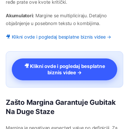
ređe prate ove kvote kritički.
Akumulatori:
Margine se multipliciraju. Detaljno
objašnjenje u posebnom tekstu o kombijima.
🎥 Klikni ovde i pogledaj besplatne biznis videe →
🎥 Klikni ovde i pogledaj besplatne
biznis videe →
Zašto Margina Garantuje Gubitak
Na Duge Staze
Margina je negativan expected value po definiciji. Za