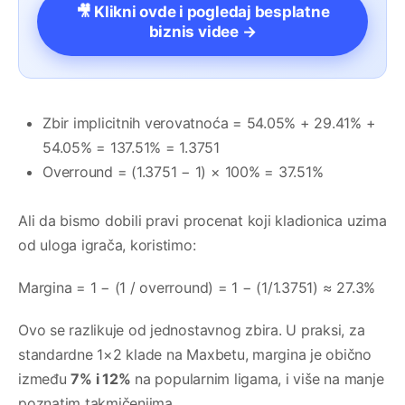
🎥 Klikni ovde i pogledaj besplatne
biznis videe →
Zbir implicitnih verovatnoća = 54.05% + 29.41% +
54.05% = 137.51% = 1.3751
Overround = (1.3751 − 1) × 100% = 37.51%
Ali da bismo dobili pravi procenat koji kladionica uzima
od uloga igrača, koristimo:
Margina = 1 − (1 / overround) = 1 − (1/1.3751) ≈ 27.3%
Ovo se razlikuje od jednostavnog zbira. U praksi, za
standardne 1×2 klade na Maxbetu, margina je obično
između
7% i 12%
na popularnim ligama, i više na manje
poznatim takmičenjima.