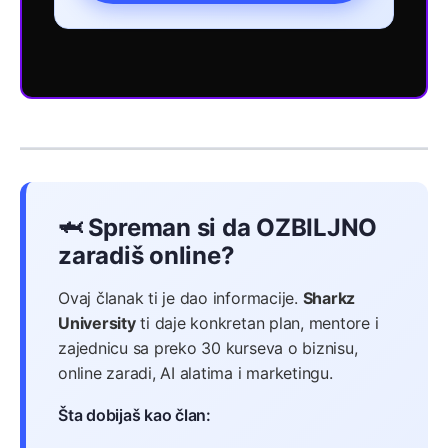
🦈 Spreman si da OZBILJNO
zaradiš online?
Ovaj članak ti je dao informacije.
Sharkz
University
ti daje konkretan plan, mentore i
zajednicu sa preko 30 kurseva o biznisu,
online zaradi, AI alatima i marketingu.
Šta dobijaš kao član: