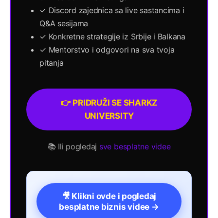
✓ Discord zajednica sa live sastancima i
Q&A sesijama
✓ Konkretne strategije iz Srbije i Balkana
✓ Mentorstvo i odgovori na sva tvoja
pitanja
👉 PRIDRUŽI SE SHARKZ
UNIVERSITY
📚 Ili pogledaj
sve besplatne videe
🎥 Klikni ovde i pogledaj
besplatne biznis videe →