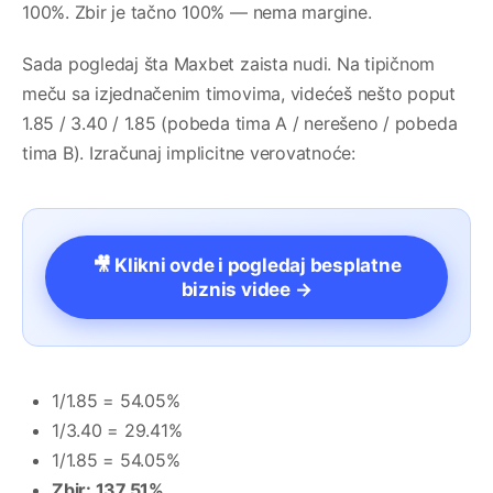
100%. Zbir je tačno 100% — nema margine.
Sada pogledaj šta Maxbet zaista nudi. Na tipičnom
meču sa izjednačenim timovima, videćeš nešto poput
1.85 / 3.40 / 1.85 (pobeda tima A / nerešeno / pobeda
tima B). Izračunaj implicitne verovatnoće:
🎥 Klikni ovde i pogledaj besplatne
biznis videe →
1/1.85 = 54.05%
1/3.40 = 29.41%
1/1.85 = 54.05%
Zbir: 137.51%