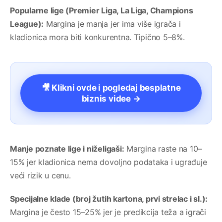
Popularne lige (Premier Liga, La Liga, Champions
League):
Margina je manja jer ima više igrača i
kladionica mora biti konkurentna. Tipično 5–8%.
🎥 Klikni ovde i pogledaj besplatne
biznis videe →
Manje poznate lige i niželigaši:
Margina raste na 10–
15% jer kladionica nema dovoljno podataka i ugrađuje
veći rizik u cenu.
Specijalne klade (broj žutih kartona, prvi strelac i sl.):
Margina je često 15–25% jer je predikcija teža a igrači