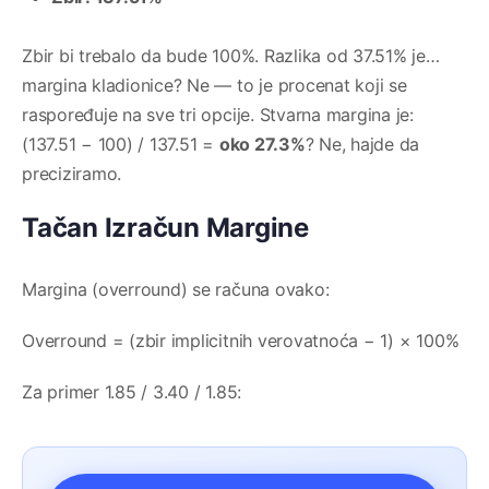
Zbir bi trebalo da bude 100%. Razlika od 37.51% je…
margina kladionice? Ne — to je procenat koji se
raspoređuje na sve tri opcije. Stvarna margina je:
(137.51 − 100) / 137.51 =
oko 27.3%
? Ne, hajde da
preciziramo.
Tačan Izračun Margine
Margina (overround) se računa ovako:
Overround = (zbir implicitnih verovatnoća − 1) × 100%
Za primer 1.85 / 3.40 / 1.85: