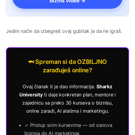
biznis videe →
Jedini način da izbegneš ovaj gubitak je da ne igraš.
🦈 Spreman si da OZBILJNO
zarađuješ online?
Ovaj članak ti je dao informacije.
Sharkz
University
ti daje konkretan plan, mentore i
zajednicu sa preko 30 kurseva o biznisu,
online zaradi, AI alatima i marketingu.
✓ Pristup svim kursevima — od osnova
biznisa do AI marketinga