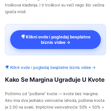
troškova klađenja. I ti troškovi su veći nego što većina
igrača misli.
🎥 Klikni ovde i pogledaj besplatne
biznis videe →
🎥 Klikni ovde i pogledaj besplatne biznis videe →
Kako Se Margina Ugrađuje U Kvote
Počnimo od “poštene” kvote — kvote bez margine.
Ako ima dva jednako verovatna ishoda, poštena kvota
je 2.00 na svaki. Implicitne verovatnoće: 50% + 50% =