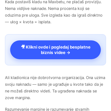
Kada postaviš kladu na Maxbetu, ne plaćaš proviziju.
Nema vidljive naknade. Nema procenta koji se
oduzima pre uloga. Sve izgleda kao da igraš direktno
— ulog × kvota = isplata.
🎥 Klikni ovde i pogledaj besplatne
biznis videe →
Ali kladionica nije dobrotvorna organizacija. Ona uzima
svoju naknadu — samo je ugrađuje u kvote tako da je
ne možeš direktno videti. Ta ugrađena naknada se
zove margina.
Razumevanje margine je razumevanje stvarnih