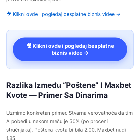
🎥 Klikni ovde i pogledaj besplatne biznis videe →
🎥 Klikni ovde i pogledaj besplatne
biznis videe →
Razlika Između “Poštene” I Maxbet
Kvote — Primer Sa Dinarima
Uzmimo konkretan primer. Stvarna verovatnoća da tim
A pobedi u nekom meču je 50% (po proceni
stručnjaka). Poštena kvota bi bila 2.00. Maxbet nudi
1.85.