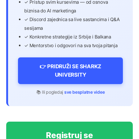
✓ Pristup svim kursevima — od osnova
biznisa do AI marketinga
✓ Discord zajednica sa live sastancima i Q&A
sesijama
✓ Konkretne strategije iz Srbije i Balkana
✓ Mentorstvo i odgovori na sva tvoja pitanja
👉 PRIDRUŽI SE SHARKZ
UNIVERSITY
📚 Ili pogledaj
sve besplatne videe
Registruj se