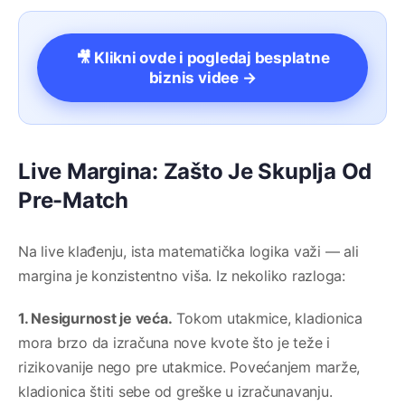
🎥 Klikni ovde i pogledaj besplatne
biznis videe →
Live Margina: Zašto Je Skuplja Od
Pre-Match
Na live klađenju, ista matematička logika važi — ali
margina je konzistentno viša. Iz nekoliko razloga:
1. Nesigurnost je veća.
Tokom utakmice, kladionica
mora brzo da izračuna nove kvote što je teže i
rizikovanije nego pre utakmice. Povećanjem marže,
kladionica štiti sebe od greške u izračunavanju.