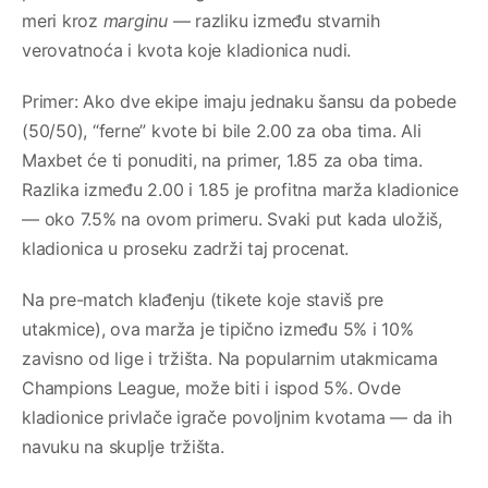
meri kroz
marginu
— razliku između stvarnih
verovatnoća i kvota koje kladionica nudi.
Primer: Ako dve ekipe imaju jednaku šansu da pobede
(50/50), “ferne” kvote bi bile 2.00 za oba tima. Ali
Maxbet će ti ponuditi, na primer, 1.85 za oba tima.
Razlika između 2.00 i 1.85 je profitna marža kladionice
— oko 7.5% na ovom primeru. Svaki put kada uložiš,
kladionica u proseku zadrži taj procenat.
Na pre-match klađenju (tikete koje staviš pre
utakmice), ova marža je tipično između 5% i 10%
zavisno od lige i tržišta. Na popularnim utakmicama
Champions League, može biti i ispod 5%. Ovde
kladionice privlače igrače povoljnim kvotama — da ih
navuku na skuplje tržišta.