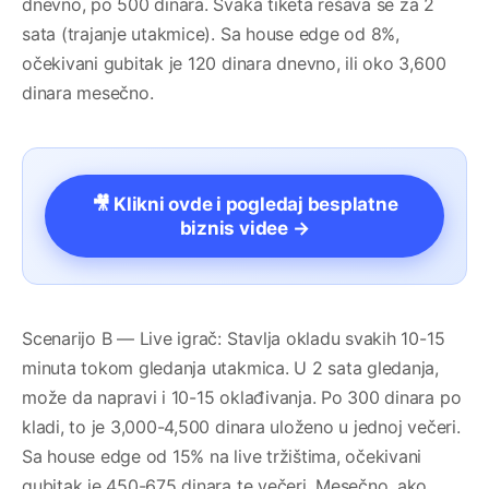
dnevno, po 500 dinara. Svaka tiketa rešava se za 2
sata (trajanje utakmice). Sa house edge od 8%,
očekivani gubitak je 120 dinara dnevno, ili oko 3,600
dinara mesečno.
🎥 Klikni ovde i pogledaj besplatne
biznis videe →
Scenarijo B — Live igrač: Stavlja okladu svakih 10-15
minuta tokom gledanja utakmica. U 2 sata gledanja,
može da napravi i 10-15 oklađivanja. Po 300 dinara po
kladi, to je 3,000-4,500 dinara uloženo u jednoj večeri.
Sa house edge od 15% na live tržištima, očekivani
gubitak je 450-675 dinara te večeri. Mesečno, ako