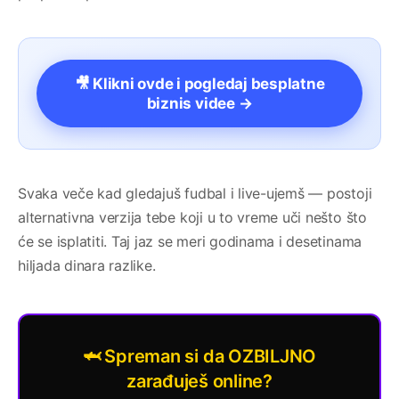
🎥 Klikni ovde i pogledaj besplatne
biznis videe →
Svaka veče kad gledajuš fudbal i live-ujemš — postoji
alternativna verzija tebe koji u to vreme uči nešto što
će se isplatiti. Taj jaz se meri godinama i desetinama
hiljada dinara razlike.
🦈 Spreman si da OZBILJNO
zarađuješ online?