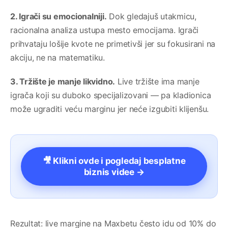
2. Igrači su emocionalniji.
Dok gledajuš utakmicu,
racionalna analiza ustupa mesto emocijama. Igrači
prihvataju lošije kvote ne primetivši jer su fokusirani na
akciju, ne na matematiku.
3. Tržište je manje likvidno.
Live tržište ima manje
igrača koji su duboko specijalizovani — pa kladionica
može ugraditi veću marginu jer neće izgubiti klijenšu.
🎥 Klikni ovde i pogledaj besplatne
biznis videe →
Rezultat: live margine na Maxbetu često idu od 10% do