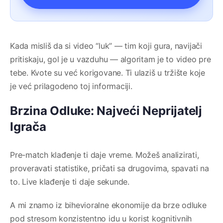
Kada misliš da si video “luk” — tim koji gura, navijači
pritiskaju, gol je u vazduhu — algoritam je to video pre
tebe. Kvote su već korigovane. Ti ulaziš u tržište koje
je već prilagodeno toj informaciji.
Brzina Odluke: Najveći Neprijatelj
Igrača
Pre-match klađenje ti daje vreme. Možeš analizirati,
proveravati statistike, pričati sa drugovima, spavati na
to. Live klađenje ti daje sekunde.
A mi znamo iz bihevioralne ekonomije da brze odluke
pod stresom konzistentno idu u korist kognitivnih