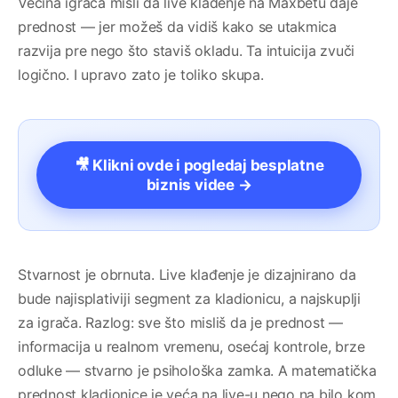
Većina igrača misli da live klađenje na Maxbetu daje
prednost — jer možeš da vidiš kako se utakmica
razvija pre nego što staviš okladu. Ta intuicija zvuči
logično. I upravo zato je toliko skupa.
🎥 Klikni ovde i pogledaj besplatne
biznis videe →
Stvarnost je obrnuta. Live klađenje je dizajnirano da
bude najisplativiji segment za kladionicu, a najskuplji
za igrača. Razlog: sve što misliš da je prednost —
informacija u realnom vremenu, osećaj kontrole, brze
odluke — stvarno je psihološka zamka. A matematička
prednost kladionice je veća na live-u nego na bilo kom