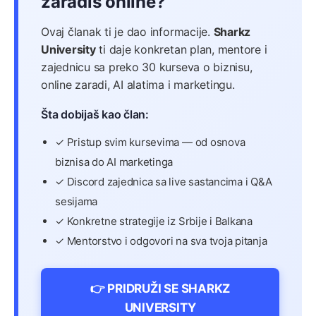
zaradiš online?
Ovaj članak ti je dao informacije.
Sharkz
University
ti daje konkretan plan, mentore i
zajednicu sa preko 30 kurseva o biznisu,
online zaradi, AI alatima i marketingu.
Šta dobijaš kao član:
✓ Pristup svim kursevima — od osnova
biznisa do AI marketinga
✓ Discord zajednica sa live sastancima i Q&A
sesijama
✓ Konkretne strategije iz Srbije i Balkana
✓ Mentorstvo i odgovori na sva tvoja pitanja
👉 PRIDRUŽI SE SHARKZ
UNIVERSITY