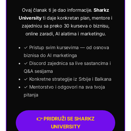
Ovaj članak ti je dao informacije.
Sharkz
University
ti daje konkretan plan, mentore i
zajednicu sa preko 30 kurseva o biznisu,
online zaradi, AI alatima i marketingu.
✓ Pristup svim kursevima — od osnova
biznisa do AI marketinga
✓ Discord zajednica sa live sastancima i
Q&A sesijama
✓ Konkretne strategije iz Srbije i Balkana
✓ Mentorstvo i odgovori na sva tvoja
pitanja
👉 PRIDRUŽI SE SHARKZ
UNIVERSITY