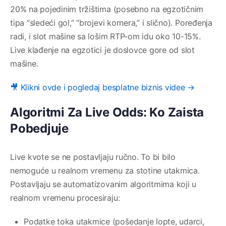
20% na pojedinim tržištima (posebno na egzotičnim
tipa “sledeći gol,” “brojevi kornera,” i slično). Poređenja
radi, i slot mašine sa lošim RTP-om idu oko 10-15%.
Live klađenje na egzotici je doslovce gore od slot
mašine.
🎥 Klikni ovde i pogledaj besplatne biznis videe →
Algoritmi Za Live Odds: Ko Zaista
Pobedjuje
Live kvote se ne postavljaju ručno. To bi bilo
nemoguće u realnom vremenu za stotine utakmica.
Postavljaju se automatizovanim algoritmima koji u
realnom vremenu procesiraju:
Podatke toka utakmice (pošedanje lopte, udarci,