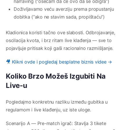
narraving (“osećam da će ovo da se odigra”)
Doživljavamo veću averziju prema propustanju
dobitka (“ako ne stavim sada, propištaću”)
Kladionica koristi tačno ove slabosti. Odbrojavanje,
oscilacija kvota, i brz ritam live klađenja — sve to
pojavljuje pritisak koji gaši racionalno razmišljanje.
🎥 Klikni ovde i pogledaj besplatne biznis videe →
Koliko Brzo Možeš Izgubiti Na
Live-u
Pogledajmo konkretnu razliku između gubitka u
regularnom i live klađenju, uz iste uloge.
Scenarijo A — Pre-match igrač: Stavlja 3 tikete