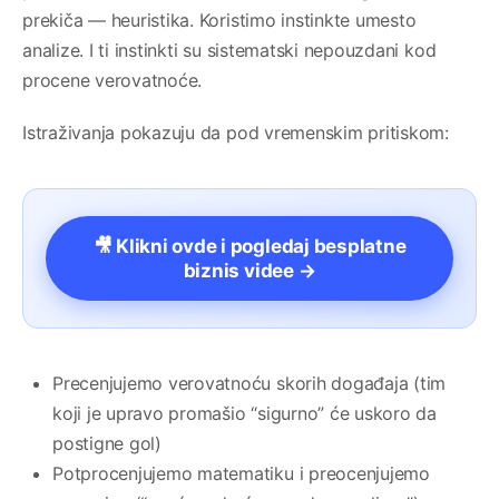
prekiča — heuristika. Koristimo instinkte umesto
analize. I ti instinkti su sistematski nepouzdani kod
procene verovatnoće.
Istraživanja pokazuju da pod vremenskim pritiskom:
🎥 Klikni ovde i pogledaj besplatne
biznis videe →
Precenjujemo verovatnoću skorih događaja (tim
koji je upravo promašio “sigurno” će uskoro da
postigne gol)
Potprocenjujemo matematiku i preocenjujemo