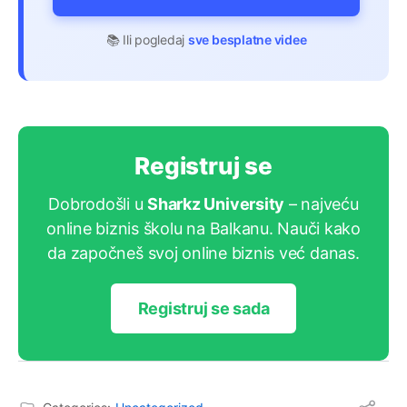
📚 Ili pogledaj
sve besplatne videe
Registruj se
Dobrodošli u
Sharkz University
– najveću
online biznis školu na Balkanu. Nauči kako
da započneš svoj online biznis već danas.
Registruj se sada