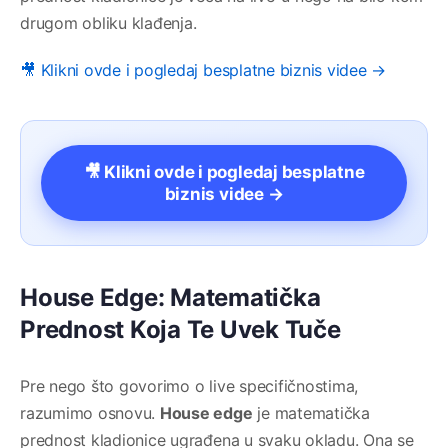
drugom obliku klađenja.
🎥 Klikni ovde i pogledaj besplatne biznis videe →
🎥 Klikni ovde i pogledaj besplatne
biznis videe →
House Edge: Matematička
Prednost Koja Te Uvek Tuče
Pre nego što govorimo o live specifičnostima,
razumimo osnovu.
House edge
je matematička
prednost kladionice ugrađena u svaku okladu. Ona se