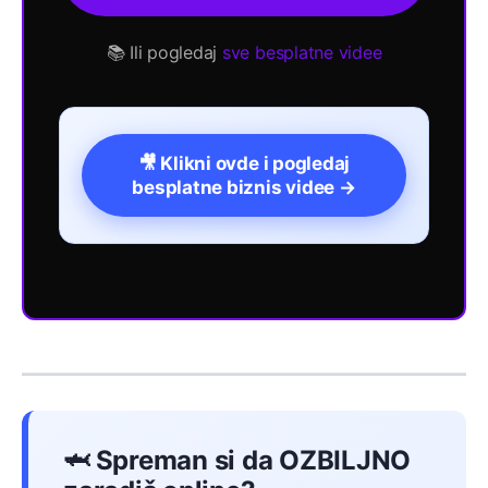
📚 Ili pogledaj
sve besplatne videe
🎥 Klikni ovde i pogledaj
besplatne biznis videe →
🦈 Spreman si da OZBILJNO