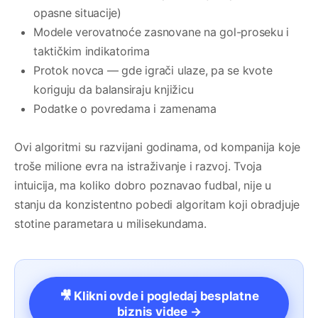
opasne situacije)
Modele verovatnoće zasnovane na gol-proseku i
taktičkim indikatorima
Protok novca — gde igrači ulaze, pa se kvote
koriguju da balansiraju knjižicu
Podatke o povredama i zamenama
Ovi algoritmi su razvijani godinama, od kompanija koje
troše milione evra na istraživanje i razvoj. Tvoja
intuicija, ma koliko dobro poznavao fudbal, nije u
stanju da konzistentno pobedi algoritam koji obradjuje
stotine parametara u milisekundama.
🎥 Klikni ovde i pogledaj besplatne
biznis videe →