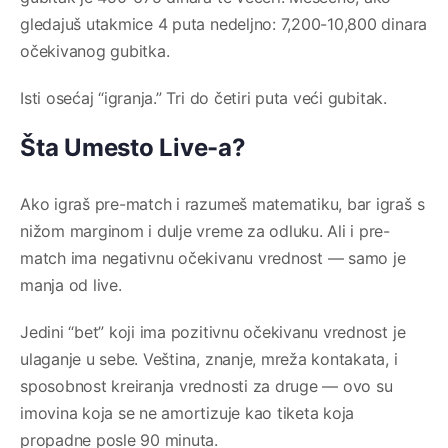
gledajuš utakmice 4 puta nedeljno: 7,200-10,800 dinara
očekivanog gubitka.
Isti osećaj “igranja.” Tri do četiri puta veći gubitak.
Šta Umesto Live-a?
Ako igraš pre-match i razumeš matematiku, bar igraš s
nižom marginom i dulje vreme za odluku. Ali i pre-
match ima negativnu očekivanu vrednost — samo je
manja od live.
Jedini “bet” koji ima pozitivnu očekivanu vrednost je
ulaganje u sebe. Veština, znanje, mreža kontakata, i
sposobnost kreiranja vrednosti za druge — ovo su
imovina koja se ne amortizuje kao tiketa koja
propadne posle 90 minuta.