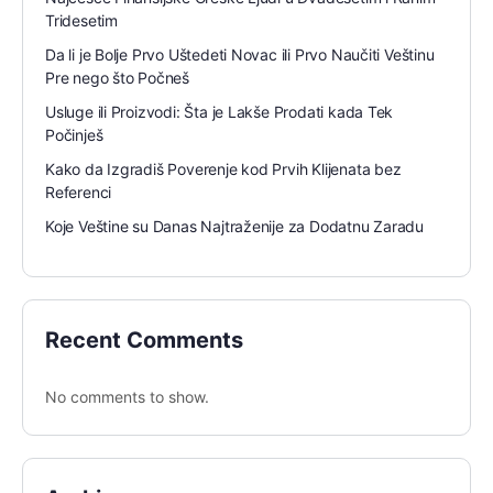
Tridesetim
Da li je Bolje Prvo Uštedeti Novac ili Prvo Naučiti Veštinu
Pre nego što Počneš
Usluge ili Proizvodi: Šta je Lakše Prodati kada Tek
Počinješ
Kako da Izgradiš Poverenje kod Prvih Klijenata bez
Referenci
Koje Veštine su Danas Najtraženije za Dodatnu Zaradu
Recent Comments
No comments to show.