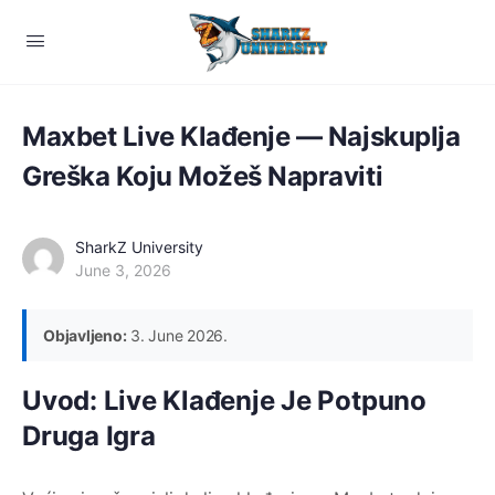
Maxbet Live Klađenje — Najskuplja
Greška Koju Možeš Napraviti
SharkZ University
June 3, 2026
Objavljeno:
3. June 2026.
Uvod: Live Klađenje Je Potpuno
Druga Igra