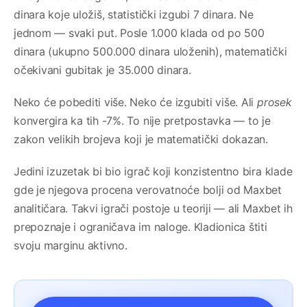
dinara koje uložiš, statistički izgubi 7 dinara. Ne
jednom — svaki put. Posle 1.000 klada od po 500
dinara (ukupno 500.000 dinara uloženih), matematički
očekivani gubitak je 35.000 dinara.
Neko će pobediti više. Neko će izgubiti više. Ali
prosek
konvergira ka tih -7%. To nije pretpostavka — to je
zakon velikih brojeva koji je matematički dokazan.
Jedini izuzetak bi bio igrač koji konzistentno bira klade
gde je njegova procena verovatnoće bolji od Maxbet
analitičara. Takvi igrači postoje u teoriji — ali Maxbet ih
prepoznaje i ograničava im naloge. Kladionica štiti
svoju marginu aktivno.