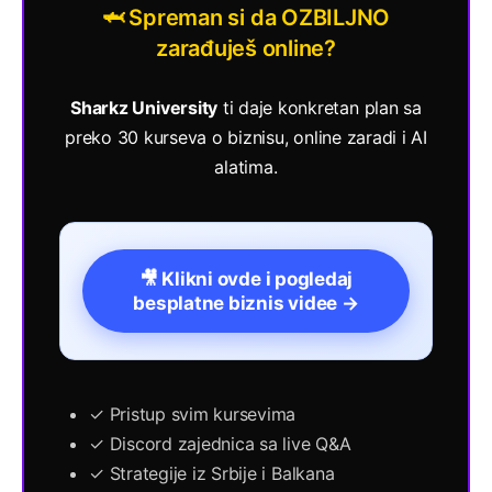
🦈 Spreman si da OZBILJNO
zarađuješ online?
Sharkz University
ti daje konkretan plan sa
preko 30 kurseva o biznisu, online zaradi i AI
alatima.
🎥 Klikni ovde i pogledaj
besplatne biznis videe →
✓ Pristup svim kursevima
✓ Discord zajednica sa live Q&A
✓ Strategije iz Srbije i Balkana