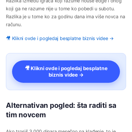
Razlika između igrača koji razume house edge i onog
koji ga ne razume nije u tome ko pobedi u subotu.
Razlika je u tome ko za godinu dana ima više novca na
računu.
🎥 Klikni ovde i pogledaj besplatne biznis videe →
🎥 Klikni ovde i pogledaj besplatne
biznis videe →
Alternativan pogled: šta raditi sa
tim novcem
Ako trosiš 3.000 dinara mesečno na klađenje, to je