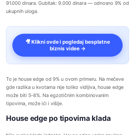
91.000 dinara. Gubitak: 9.000 dinara — odnosno 9% od
ukupnih uloga.
🎥 Klikni ovde i pogledaj besplatne
biznis videe →
To je house edge od 9% u ovom primeru. Na mečeve
gde razlika u kvotama nije toliko vidljiva, house edge
može biti 5-8%. Na egzotičnim kombinovanim
tipovima, može ići i višlje.
House edge po tipovima klada