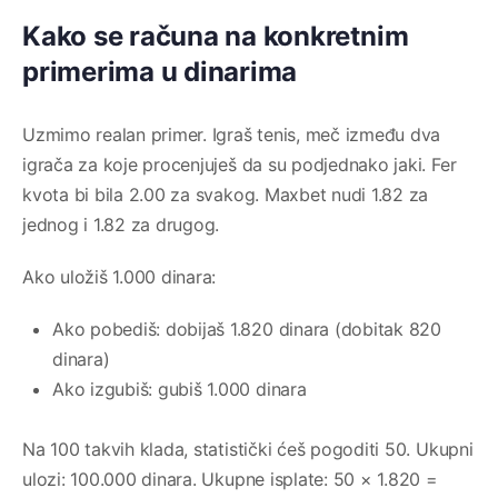
Kako se računa na konkretnim
primerima u dinarima
Uzmimo realan primer. Igraš tenis, meč između dva
igrača za koje procenjuješ da su podjednako jaki. Fer
kvota bi bila 2.00 za svakog. Maxbet nudi 1.82 za
jednog i 1.82 za drugog.
Ako uložiš 1.000 dinara:
Ako pobediš: dobijaš 1.820 dinara (dobitak 820
dinara)
Ako izgubiš: gubiš 1.000 dinara
Na 100 takvih klada, statistički ćeš pogoditi 50. Ukupni
ulozi: 100.000 dinara. Ukupne isplate: 50 × 1.820 =