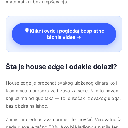
matematiku, bez ulepšavanja.
🎥 Klikni ovde i pogledaj besplatne
biznis videe →
Šta je house edge i odakle dolazi?
House edge je procenat svakog uloženog dinara koji
kladionica u proseku zadržava za sebe. Nije to novac
koji uzima od gubitaka — to je isečak iz
svakog
uloga,
bez obzira na ishod.
Zamislimo jednostavan primer: fer novčić. Verovatnoća
pada glave je tačno 50%. Ako bi kladionica nudila fer