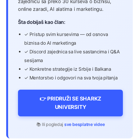
zajednicu sa preko 30 kurseva o biznisu,
online zaradi, AI alatima i marketingu.
Šta dobijaš kao član:
✓ Pristup svim kursevima — od osnova
biznisa do AI marketinga
✓ Discord zajednica sa live sastancima i Q&A
sesijama
✓ Konkretne strategije iz Srbije i Balkana
✓ Mentorstvo i odgovori na sva tvoja pitanja
👉 PRIDRUŽI SE SHARKZ
UNIVERSITY
📚 Ili pogledaj
sve besplatne videe