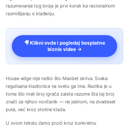
razumevanje tog broja je prvi korak ka racionalnom
razmišljanju o klađenju.
🎥 Klikni ovde i pogledaj besplatne
biznis videe →
House edge nije nešto što Maxbet skriva. Svaka
regulisana kladionica na svetu ga ima. Razlika je u
tome što mali broj igrača zaista razume šta taj broj
znači za njihov novčanik — ne jednom, ne dvadeset
puta, već kroz stotine klada.
U ovom tekstu ćemo proći kroz konkretnu