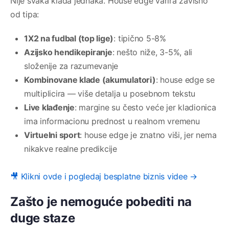
Nije svaka klada jednaka. House edge varira zavisno
od tipa:
1X2 na fudbal (top lige)
: tipično 5-8%
Azijsko hendikepiranje
: nešto niže, 3-5%, ali
složenije za razumevanje
Kombinovane klade (akumulatori)
: house edge se
multiplicira — više detalja u posebnom tekstu
Live klađenje
: margine su često veće jer kladionica
ima informacionu prednost u realnom vremenu
Virtuelni sport
: house edge je znatno viši, jer nema
nikakve realne predikcije
🎥 Klikni ovde i pogledaj besplatne biznis videe →
Zašto je nemoguće pobediti na
duge staze