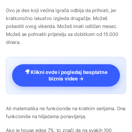
Ovo je deo koji većina igrača odbija da prihvati, jer
kratkoročno iskustvo izgleda drugačije. Možeš
pobediti ovog vikenda. Možeš imati odličan mesec.
Možeš se pohvaliti prijatelju sa dobitkom od 15.000
dinara.
🎥 Klikni ovde i pogledaj besplatne
biznis videe →
Ali matematika ne funkcioniše na kratkim serijama. Ona
funkcioniše na hiljadama ponavljanja.
Ako je house edge 7%, to znači da na svakih 100