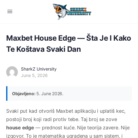
Maxbet House Edge — Šta Je I Kako
Te Koštava Svaki Dan
SharkZ University
June 5, 2026
Objavljeno:
5. June 2026.
Svaki put kad otvoriš Maxbet aplikaciju i uplatiš kec,
postoji broj koji radi protiv tebe. Taj broj se zove
house edge
— prednost kuće. Nije teorija zavere. Nije
izgovor. To je matematika ugradena u sam sistem, i