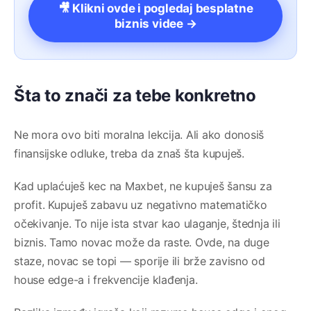
🎥 Klikni ovde i pogledaj besplatne
biznis videe →
Šta to znači za tebe konkretno
Ne mora ovo biti moralna lekcija. Ali ako donosiš
finansijske odluke, treba da znaš šta kupuješ.
Kad uplaćuješ kec na Maxbet, ne kupuješ šansu za
profit. Kupuješ zabavu uz negativno matematičko
očekivanje. To nije ista stvar kao ulaganje, štednja ili
biznis. Tamo novac može da raste. Ovde, na duge
staze, novac se topi — sporije ili brže zavisno od
house edge-a i frekvencije klađenja.