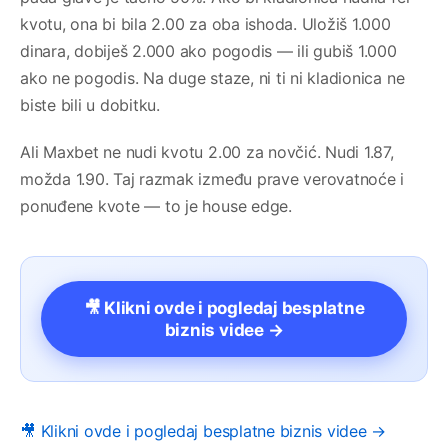
kvotu, ona bi bila 2.00 za oba ishoda. Uložiš 1.000
dinara, dobiješ 2.000 ako pogodis — ili gubiš 1.000
ako ne pogodis. Na duge staze, ni ti ni kladionica ne
biste bili u dobitku.
Ali Maxbet ne nudi kvotu 2.00 za novčić. Nudi 1.87,
možda 1.90. Taj razmak između prave verovatnoće i
ponuđene kvote — to je house edge.
🎥 Klikni ovde i pogledaj besplatne
biznis videe →
🎥 Klikni ovde i pogledaj besplatne biznis videe →