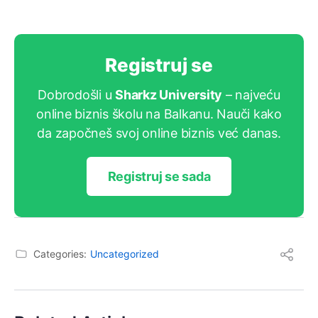
Registruj se
Dobrodošli u
Sharkz University
– najveću
online biznis školu na Balkanu. Nauči kako
da započneš svoj online biznis već danas.
Registruj se sada
Categories:
Uncategorized