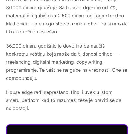
36.000 dinara godišnje. Sa house edge-om od 7%,
matematički gubiš oko 2.500 dinara od toga direktno
kladionici — pre nego što se uzme u obzir da si možda
i kratkoročno nesrećan.
36.000 dinara godišnje je dovoljno da naučiš
konkretnu veštinu koja može da ti donosi prihod —
freelancing, digitalni marketing, copywriting,
programiranje. Te veštine ne gube na vrednosti. One se
compounduju.
House edge radi neprestano, tiho, i uvek u istom
smeru. Jednom kad to razumeš, teže je praviti se da
ne postoji.