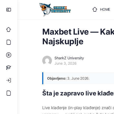
HOME
ULOGUJ
Maxbet Live — Kak
Najskuplje
SharkZ University
June 3, 2026
Objavljeno:
3. June 2026.
Šta je zapravo live klađ
Live klađenje (in-play klađenje) znači