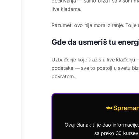
očekivanja — samo brža i sa višom ma
live kladama.
Razumeti ovo nije moraliziranje. To je
Gde da usmeriš tu energ
Uzbuđenje koje tražiš u live klađenju
podataka — sve to postoji u svetu bizn
povratom.
🦈 Spreman
Ovaj članak ti je dao informacije
sa preko 30 kurseva 