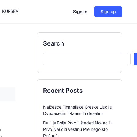
KURSEVI
Sign in
Sign up
Search
Recent Posts
Najčešće Finansijske Greške Ljudi u
Dvadesetim i Ranim Tridesetim
Da li je Bolje Prvo Uštedeti Novac ili
m
Prvo Naučiti Veštinu Pre nego što
Počneš