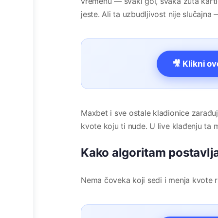
vremenu — svaki gol, svaka žuta kartic
jeste. Ali ta uzbudljivost nije slučajna
🎥 Klikni o
Maxbet i sve ostale kladionice zarađu
kvote koju ti nude. U live klađenju ta 
Kako algoritam postavlja
Nema čoveka koji sedi i menja kvote r