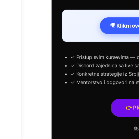
🎥 Klikni o
✓ Pristup svim kursevima — o
✓ Discord zajednica sa live s
✓ Konkretne strategije iz Srbi
✓ Mentorstvo i odgovori na sv
👉 P
📚