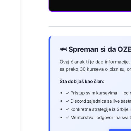
🦈 Spreman si da OZ
Ovaj članak ti je dao informacije
sa preko 30 kurseva o biznisu, on
Šta dobijaš kao član:
✓ Pristup svim kursevima — od o
✓ Discord zajednica sa live sas
✓ Konkretne strategije iz Srbije 
✓ Mentorstvo i odgovori na sva t