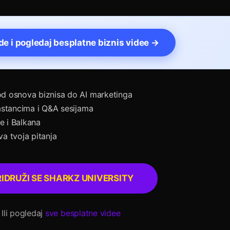
vde i pogledaj besplatne biznis videe →
d osnova biznisa do AI marketinga
astancima i Q&A sesijama
je i Balkana
a tvoja pitanja
RIDRUŽI SE SHARKZ UNIVERSITY
 Ili pogledaj
sve besplatne videe