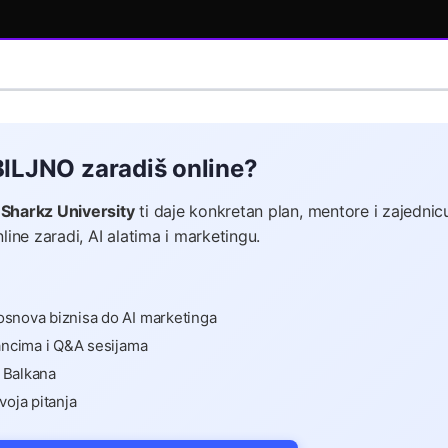
BILJNO zaradiš online?
.
Sharkz University
ti daje konkretan plan, mentore i zajednic
line zaradi, AI alatima i marketingu.
snova biznisa do AI marketinga
tancima i Q&A sesijama
i Balkana
voja pitanja