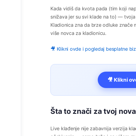
Kada vidiš da kvota pada (tim koji na
snižava jer su svi klade na to) — tvoja i
Kladionica zna da brze odluke znače m
više novca za kladionicu.
🎥 Klikni ovde i pogledaj besplatne bi
🎥 Klikni o
Šta to znači za tvoj nov
Live klađenje nije zabavnija verzija kl