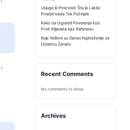
I
Usluge ili Proizvodi: Šta je Lakše
Prodati kada Tek Počinješ
Kako da Izgradiš Poverenje kod
Prvih Klijenata bez Referenci
Koje Veštine su Danas Najtraženije za
Dodatnu Zaradu
i
Recent Comments
No comments to show.
Archives