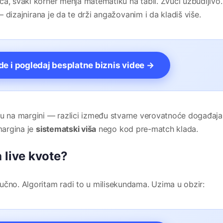
a, svaki korner menja matematiku na tabli. Zvuči uzbudljivo. 
 — dizajnirana je da te drži angažovanim i da kladiš više.
vde i pogledaj besplatne biznis videe →
ju na margini — razlici između stvarne verovatnoće događaja 
margina je
sistematski viša
nego kod pre-match klada.
 live kvote?
učno. Algoritam radi to u milisekundama. Uzima u obzir: