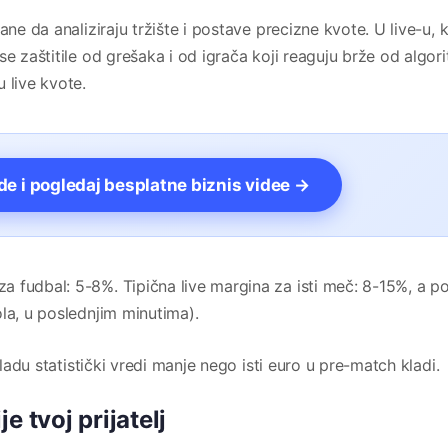
ane da analiziraju tržište i postave precizne kvote. U live-u, 
se zaštitile od grešaka i od igrača koji reaguju brže od algor
 live kvote.
vde i pogledaj besplatne biznis videe →
 fudbal: 5-8%. Tipična live margina za isti meč: 8-15%, a 
la, u poslednjim minutima).
kladu statistički vredi manje nego isti euro u pre-match kladi.
e tvoj prijatelj