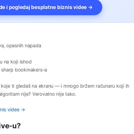
vde i pogledaj besplatne biznis videe →
eva, opasnih napada
u na koji ishod
od sharp bookmakers-a
oje ti gledaš na ekranu — i mnogo bržem računaru koji ih
algoritam nije? Verovatno nije tako.
znis videe →
live-u?