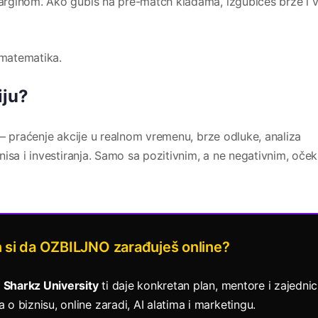
rginom. Ako gubiš na pre-match kladama, izgubićeš brže i v
 matematika.
iju?
 — praćenje akcije u realnom vremenu, brze odluke, analiza
isa i investiranja. Samo sa pozitivnim, a ne negativnim, oče
 si da OZBILJNO zarađuješ online?
.
Sharkz University
ti daje konkretan plan, mentore i zajedni
o biznisu, online zaradi, AI alatima i marketingu.