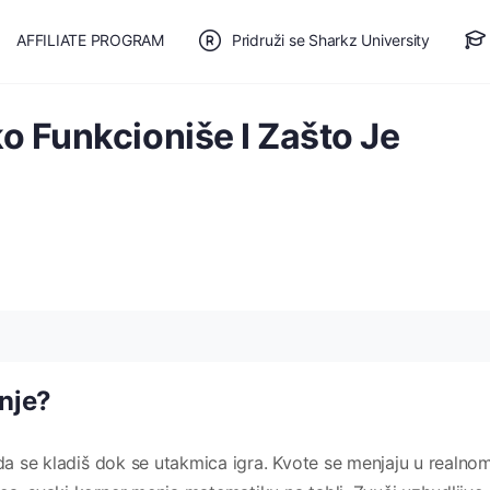
AFFILIATE PROGRAM
Pridruži se Sharkz University
TE SE
🎯 BESPLATAN PLAN
o Funkcioniše I Zašto Je
enje?
 da se kladiš dok se utakmica igra. Kvote se menjaju u realno