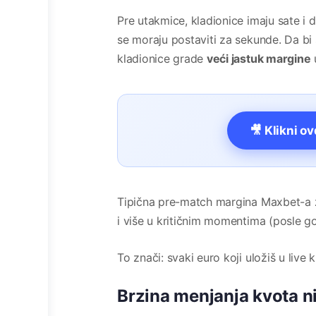
Pre utakmice, kladionice imaju sate i d
se moraju postaviti za sekunde. Da bi 
kladionice grade
veći jastuk margine
u
🎥 Klikni o
Tipična pre-match margina Maxbet-a za
i više u kritičnim momentima (posle go
To znači: svaki euro koji uložiš u live 
Brzina menjanja kvota nij