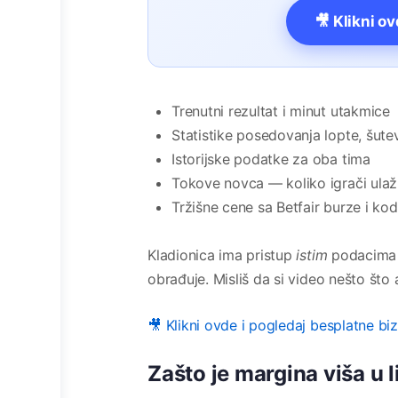
🎥 Klikni o
Trenutni rezultat i minut utakmice
Statistike posedovanja lopte, šut
Istorijske podatke za oba tima
Tokove novca — koliko igrači ulaž
Tržišne cene sa Betfair burze i k
Kladionica ima pristup
istim
podacima k
obrađuje. Misliš da si video nešto što 
🎥 Klikni ovde i pogledaj besplatne bi
Zašto je margina viša u 