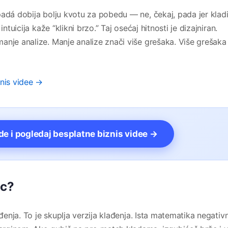
padá dobija bolju kvotu za pobedu — ne, čekaj, pada jer klad
ntuicija kaže “klikni brzo.” Taj osećaj hitnosti je dizajniran.
anje analize. Manje analize znači više grešaka. Više grešaka
znis videe →
vde i pogledaj besplatne biznis videe →
ac?
ađenja. To je skuplja verzija klađenja. Ista matematika negati