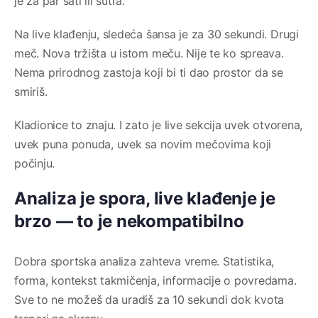
je za par sati ili sutra.
Na live klađenju, sledeća šansa je za 30 sekundi. Drugi
meč. Nova tržišta u istom meču. Nije te ko spreava.
Nema prirodnog zastoja koji bi ti dao prostor da se
smiriš.
Kladionice to znaju. I zato je live sekcija uvek otvorena,
uvek puna ponuda, uvek sa novim mečovima koji
počinju.
Analiza je spora, live klađenje je
brzo — to je nekompatibilno
Dobra sportska analiza zahteva vreme. Statistika,
forma, kontekst takmičenja, informacije o povredama.
Sve to ne možeš da uradiš za 10 sekundi dok kvota