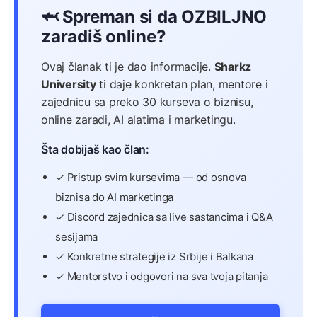
🦈 Spreman si da OZBILJNO
zaradiš online?
Ovaj članak ti je dao informacije.
Sharkz
University
ti daje konkretan plan, mentore i
zajednicu sa preko 30 kurseva o biznisu,
online zaradi, AI alatima i marketingu.
Šta dobijaš kao član:
✓ Pristup svim kursevima — od osnova
biznisa do AI marketinga
✓ Discord zajednica sa live sastancima i Q&A
sesijama
✓ Konkretne strategije iz Srbije i Balkana
✓ Mentorstvo i odgovori na sva tvoja pitanja