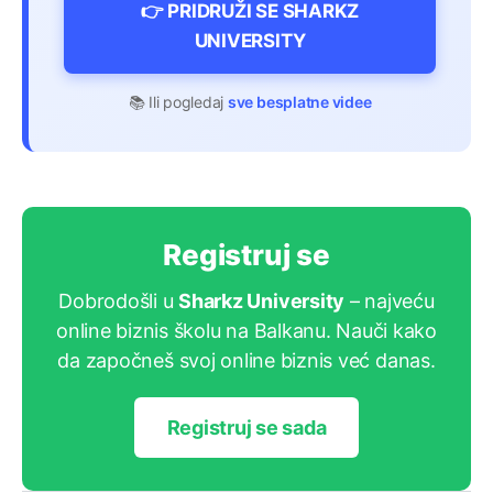
👉 PRIDRUŽI SE SHARKZ
UNIVERSITY
📚 Ili pogledaj
sve besplatne videe
Registruj se
Dobrodošli u
Sharkz University
– najveću
online biznis školu na Balkanu. Nauči kako
da započneš svoj online biznis već danas.
Registruj se sada