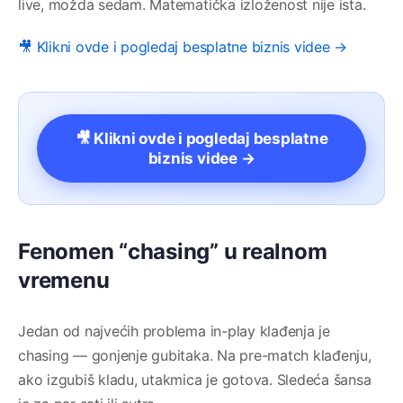
live, možda sedam. Matematička izloženost nije ista.
🎥 Klikni ovde i pogledaj besplatne biznis videe →
🎥 Klikni ovde i pogledaj besplatne
biznis videe →
Fenomen “chasing” u realnom
vremenu
Jedan od najvećih problema in-play klađenja je
chasing — gonjenje gubitaka. Na pre-match klađenju,
ako izgubiš kladu, utakmica je gotova. Sledeća šansa