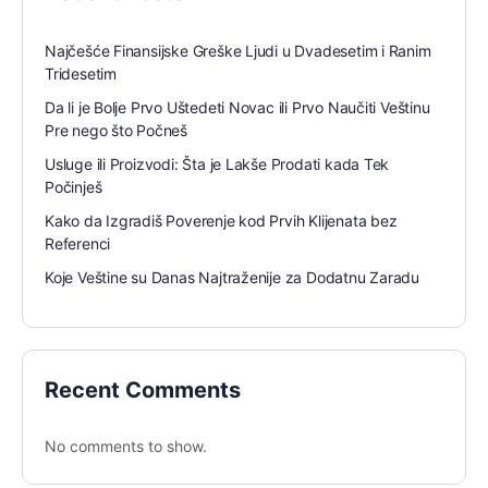
Najčešće Finansijske Greške Ljudi u Dvadesetim i Ranim
Tridesetim
Da li je Bolje Prvo Uštedeti Novac ili Prvo Naučiti Veštinu
Pre nego što Počneš
Usluge ili Proizvodi: Šta je Lakše Prodati kada Tek
Počinješ
Kako da Izgradiš Poverenje kod Prvih Klijenata bez
Referenci
Koje Veštine su Danas Najtraženije za Dodatnu Zaradu
Recent Comments
No comments to show.