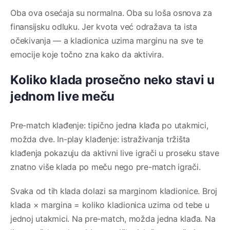
Oba ova osećaja su normalna. Oba su loša osnova za
finansijsku odluku. Jer kvota već odražava ta ista
očekivanja — a kladionica uzima marginu na sve te
emocije koje točno zna kako da aktivira.
Koliko klada prosečno neko stavi u
jednom live meču
Pre-match klađenje: tipično jedna klađa po utakmici,
možda dve. In-play klađenje: istraživanja tržišta
klađenja pokazuju da aktivni live igrači u proseku stave
znatno više klada po meču nego pre-match igrači.
Svaka od tih klada dolazi sa marginom kladionice. Broj
klada × margina = koliko kladionica uzima od tebe u
jednoj utakmici. Na pre-match, možda jedna klađa. Na