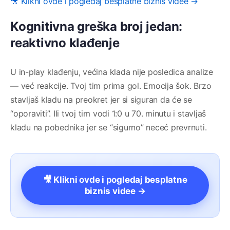
🎥 Klikni ovde i pogledaj besplatne biznis videe →
Kognitivna greška broj jedan:
reaktivno klađenje
U in-play klađenju, većina klada nije posledica analize
— već reakcije. Tvoj tim prima gol. Emocija šok. Brzo
stavljaš kladu na preokret jer si siguran da će se
“oporaviti”. Ili tvoj tim vodi 1:0 u 70. minutu i stavljaš
kladu na pobednika jer se “sigurno” neceć prevrnuti.
🎥 Klikni ovde i pogledaj besplatne
biznis videe →