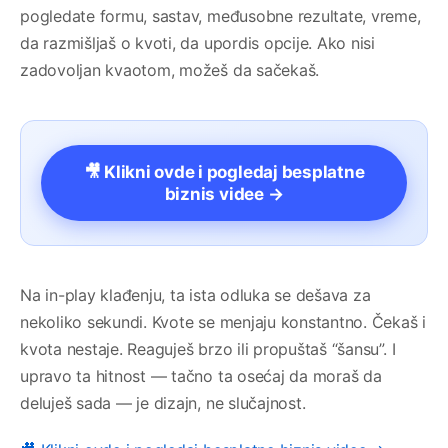
pogledate formu, sastav, međusobne rezultate, vreme,
da razmišljaš o kvoti, da upordis opcije. Ako nisi
zadovoljan kvaotom, možeš da sačekaš.
🎥 Klikni ovde i pogledaj besplatne
biznis videe →
Na in-play klađenju, ta ista odluka se dešava za
nekoliko sekundi. Kvote se menjaju konstantno. Čekaš i
kvota nestaje. Reaguješ brzo ili propuštaš “šansu”. I
upravo ta hitnost — tačno ta osećaj da moraš da
deluješ sada — je dizajn, ne slučajnost.