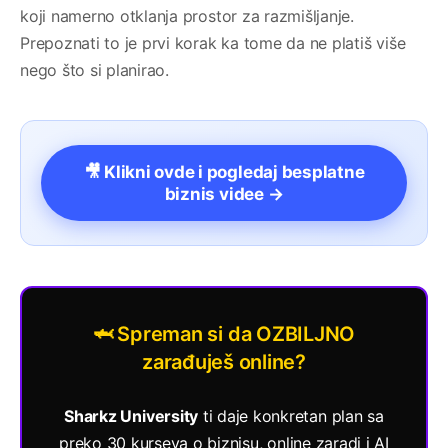
koji namerno otklanja prostor za razmišljanje.
Prepoznati to je prvi korak ka tome da ne platiš više
nego što si planirao.
🎥 Klikni ovde i pogledaj besplatne
biznis videe →
🦈 Spreman si da OZBILJNO
zarađuješ online?
Sharkz University
ti daje konkretan plan sa
preko 30 kurseva o biznisu, online zaradi i AI