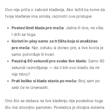
Ovo nije priča o zabrani klađenja. Ako težiš ka tome da
tvoje klađenje ima smisla, razmotri ove pristupe:
Postavi limit klada pre meča:
Jedna ili dve, ne više.
I drži se toga.
Koristi in-play samo za tržišta koja si analizirao
pre meča:
Npr. odluku si doneo pre, a live kvota je
samo potvrđuje ili kvari.
Pauziraj 60 sekundi pre svake live klade:
Samo 60
sekundi razmišljanja — da li bih ovo kladio da mi
nije hitno?
Prati koliko si klada stavio po meču:
Broj sam po
sebi će te iznenaditi.
Ono što se dešava na live klađenju nije posledica toga
što nisi dovoljno pametan. Posledica je dizajna sistema