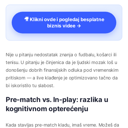
🎥 Klikni ovde i pogledaj besplatne
biznis videe →
Nije u pitanju nedostatak znanja o fudbalu, košarci ili
tenisu. U pitanju je činjenica da je ljudski mozak loš u
donošenju dobrih finansijskih odluka pod vremenskim
pritiskom — a live klađenje je optimizovano tačno da
bi iskoristilo tu slabost.
Pre-match vs. In-play: razlika u
kognitivnom opterećenju
Kada stavljas pre-match kladu, imaš vreme. Možeš da