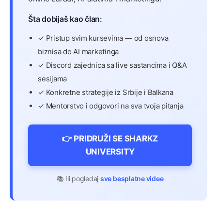
Šta dobijaš kao član:
✓ Pristup svim kursevima — od osnova
biznisa do AI marketinga
✓ Discord zajednica sa live sastancima i Q&A
sesijama
✓ Konkretne strategije iz Srbije i Balkana
✓ Mentorstvo i odgovori na sva tvoja pitanja
👉 PRIDRUŽI SE SHARKZ
UNIVERSITY
📚 Ili pogledaj
sve besplatne videe