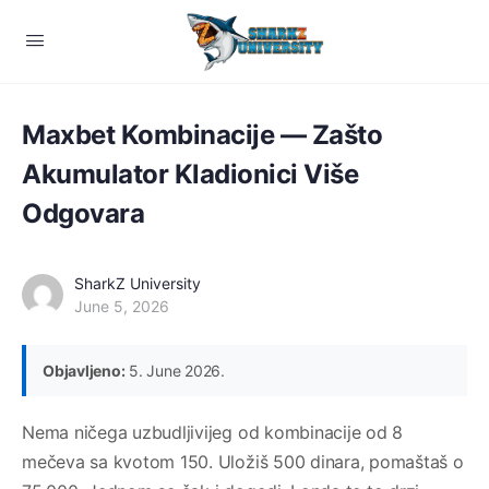
Maxbet Kombinacije — Zašto
Akumulator Kladionici Više
Odgovara
SharkZ University
June 5, 2026
Objavljeno:
5. June 2026.
Nema ničega uzbudljivijeg od kombinacije od 8
mečeva sa kvotom 150. Uložiš 500 dinara, pomaštaš o