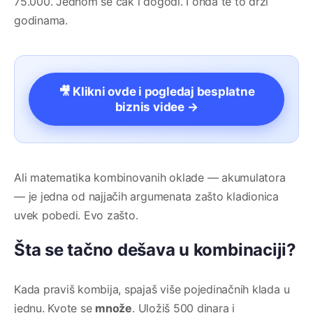
75.000. Jednom se čak i dogodi. I onda te to drzi
godinama.
🎥 Klikni ovde i pogledaj besplatne
biznis videe →
Ali matematika kombinovanih oklade — akumulatora
— je jedna od najjačih argumenata zašto kladionica
uvek pobedi. Evo zašto.
Šta se tačno dešava u kombinaciji?
Kada praviš kombija, spajaš više pojedinačnih klada u
jednu. Kvote se
množe
. Uložiš 500 dinara i