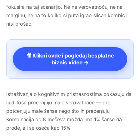
fokusira na taj scenarijo. Ne na verovatnoću, ne na
marginu, ne na to koliko si puta igrao sličan kombic i
nisi prošao.
🎥 Klikni ovde i pogledaj besplatne
biznis videe →
Istraživanja o kognitivnim pristrasnostima pokazuju da
ljudi loše procenjuju male verovatnoće — pre
potcenjuju male šanse nego što ih precenjuju.
Kombinacija od 8 mečeva možda ima 1% šanse da
prođe, ali se oseća kao 15%.