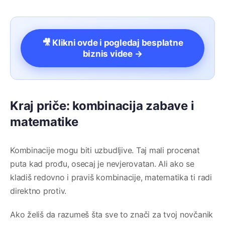
🎥 Klikni ovde i pogledaj besplatne
biznis videe →
Kraj priče: kombinacija zabave i
matematike
Kombinacije mogu biti uzbudljive. Taj mali procenat
puta kad prođu, osecaj je nevjerovatan. Ali ako se
kladiš redovno i praviš kombinacije, matematika ti radi
direktno protiv.
Ako želiš da razumeš šta sve to znači za tvoj novčanik