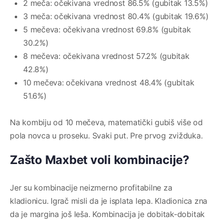
2 meča: očekivana vrednost 86.5% (gubitak 13.5%)
3 meča: očekivana vrednost 80.4% (gubitak 19.6%)
5 mečeva: očekivana vrednost 69.8% (gubitak
30.2%)
8 mečeva: očekivana vrednost 57.2% (gubitak
42.8%)
10 mečeva: očekivana vrednost 48.4% (gubitak
51.6%)
Na kombiju od 10 mečeva, matematički gubiš više od
pola novca u proseku. Svaki put. Pre prvog zvižduka.
Zašto Maxbet voli kombinacije?
Jer su kombinacije neizmerno profitabilne za
kladionicu. Igrač misli da je isplata lepa. Kladionica zna
da je margina još leša. Kombinacija je dobitak-dobitak