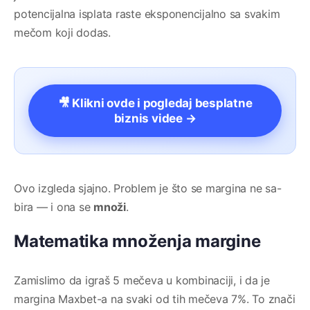
potencijalna isplata raste eksponencijalno sa svakim
mečom koji dodas.
🎥 Klikni ovde i pogledaj besplatne
biznis videe →
Ovo izgleda sjajno. Problem je što se margina ne sa-
bira — i ona se
množi
.
Matematika množenja margine
Zamislimo da igraš 5 mečeva u kombinaciji, i da je
margina Maxbet-a na svaki od tih mečeva 7%. To znači