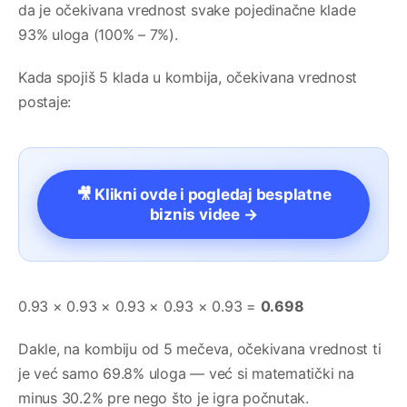
da je očekivana vrednost svake pojedinačne klade
93% uloga (100% – 7%).
Kada spojiš 5 klada u kombija, očekivana vrednost
postaje:
🎥 Klikni ovde i pogledaj besplatne
biznis videe →
0.93 × 0.93 × 0.93 × 0.93 × 0.93 =
0.698
Dakle, na kombiju od 5 mečeva, očekivana vrednost ti
je već samo 69.8% uloga — već si matematički na
minus 30.2% pre nego što je igra počnutak.