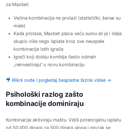
za Maxbet:
Većina kombinacija ne prolazi (statistički, šanse su
male)
Kada prolaze, Maxbet placa veću sumu ali je i dalje
skupio više nego isplata kroz sve neuspele
kombinacije istih igrača
Igrači koji dobiju kombija često odmah
„reinvestiraju“ u novu kombinaciju
🎥 Klikni ovde i pogledaj besplatne biznis videe →
Psihološki razlog zašto
kombinacije dominiraju
Kombinacije aktiviraju maštu. Vidiš potencijalnu isplatu
od 50.000 dinara za 500 dinara uloga i mozak se