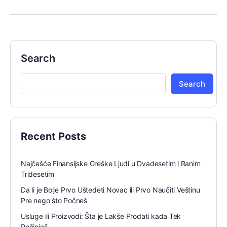
Search
Search
Recent Posts
Najčešće Finansijske Greške Ljudi u Dvadesetim i Ranim
Tridesetim
Da li je Bolje Prvo Uštedeti Novac ili Prvo Naučiti Veštinu
Pre nego što Počneš
Usluge ili Proizvodi: Šta je Lakše Prodati kada Tek
Počinješ