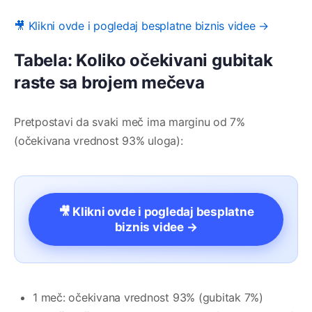
🎥 Klikni ovde i pogledaj besplatne biznis videe →
Tabela: Koliko očekivani gubitak
raste sa brojem mečeva
Pretpostavi da svaki meč ima marginu od 7%
(očekivana vrednost 93% uloga):
🎥 Klikni ovde i pogledaj besplatne
biznis videe →
1 meč: očekivana vrednost 93% (gubitak 7%)