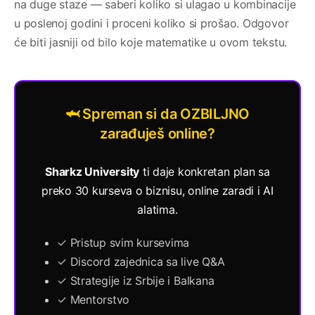
na duge staze — saberi koliko si ulagao u kombinacije
u poslenoj godini i proceni koliko si prošao. Odgovor
će biti jasniji od bilo koje matematike u ovom tekstu.
🦈 Spreman si da OZBILJNO
zarađuješ online?
Sharkz University
ti daje konkretan plan sa
preko 30 kurseva o biznisu, online zaradi i AI
alatima.
✓ Pristup svim kursevima
✓ Discord zajednica sa live Q&A
✓ Strategije iz Srbije i Balkana
✓ Mentorstvo