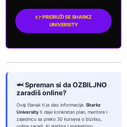
👉 PRIDRUŽI SE SHARKZ
UNIVERSITY
🦈 Spreman si da OZBILJNO
zaradiš online?
Ovaj članak ti je dao informacije.
Sharkz
University
ti daje konkretan plan, mentore i
zajednicu sa preko 30 kurseva o biznisu,
online zaradi, AI alatima i marketingu.