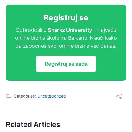
Registruj se
Dobrodošli u
Sharkz University
– najveću
online biznis školu na Balkanu. Nauči kako
da započneš svoj online biznis već danas.
Registruj se sada
Categories:
Uncategorized
Related Articles