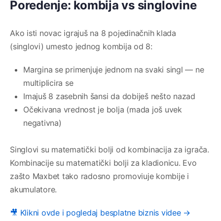
Poredenje: kombija vs singlovine
Ako isti novac igrajuš na 8 pojedinačnih klada
(singlovi) umesto jednog kombija od 8:
Margina se primenjuje jednom na svaki singl — ne
multiplicira se
Imajuš 8 zasebnih šansi da dobiješ nešto nazad
Očekivana vrednost je bolja (mada još uvek
negativna)
Singlovi su matematički bolji od kombinacija za igrača.
Kombinacije su matematički bolji za kladionicu. Evo
zašto Maxbet tako radosno promoviuje kombije i
akumulatore.
🎥 Klikni ovde i pogledaj besplatne biznis videe →