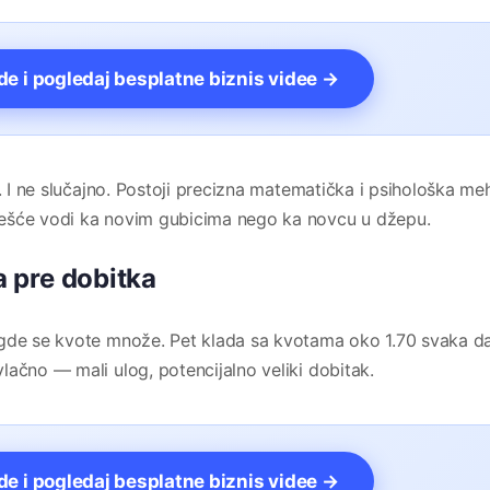
vde i pogledaj besplatne biznis videe →
a. I ne slučajno. Postoji precizna matematička i psihološka me
češće vodi ka novim gubicima nego ka novcu u džepu.
 pre dobitka
 gde se kvote množe. Pet klada sa kvotama oko 1.70 svaka d
lačno — mali ulog, potencijalno veliki dobitak.
vde i pogledaj besplatne biznis videe →