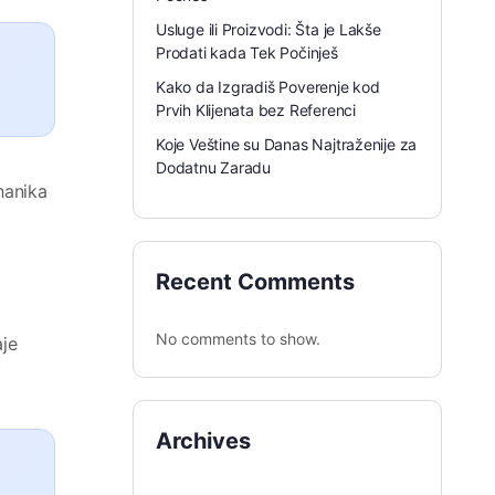
Usluge ili Proizvodi: Šta je Lakše
Prodati kada Tek Počinješ
Kako da Izgradiš Poverenje kod
Prvih Klijenata bez Referenci
Koje Veštine su Danas Najtraženije za
Dodatnu Zaradu
hanika
Recent Comments
No comments to show.
aje
Archives