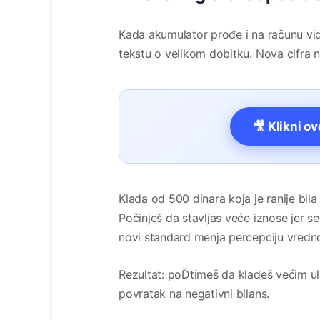
Kada akumulator prođe i na računu vid
tekstu o velikom dobitku. Nova cifra n
🎥 Klikni o
Klada od 500 dinara koja je ranije bil
Počinješ da stavljas veće iznose jer s
novi standard menja percepciju vredno
Rezultat: poĎtimeš da kladeš većim ulo
povratak na negativni bilans.