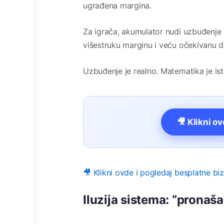
ugrađena margina.
Za igrača, akumulator nudi uzbuđenje 
višestruku marginu i veću očekivanu 
Uzbuđenje je realno. Matematika je isto
🎥 Klikni o
🎥 Klikni ovde i pogledaj besplatne bi
Iluzija sistema: “prona