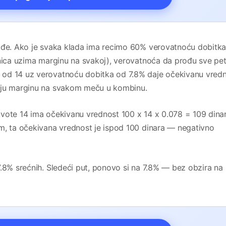
rođe. Ako je svaka klada ima recimo 60% verovatnoću dobitk
onica uzima marginu na svakoj), verovatnoća da prođu sve pet
 od 14 uz verovatnoću dobitka od 7.8% daje očekivanu vred
voju marginu na svakom meču u kombinu.
vote 14 ima očekivanu vrednost 100 x 14 x 0.078 = 109 dinara
m, ta očekivana vrednost je ispod 100 dinara — negativno
7.8% srećnih. Sledeći put, ponovo si na 7.8% — bez obzira na