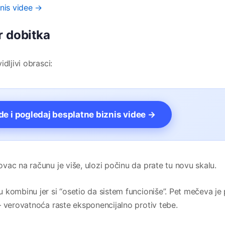
znis videe →
r dobitka
dljivi obrasci:
vde i pogledaj besplatne biznis videe →
ac na računu je više, ulozi počinu da prate tu novu skalu.
 kombinu jer si “osetio da sistem funcioniše”. Pet mečeva je 
— verovatnoća raste eksponencijalno protiv tebe.