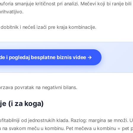
uforia smanjuje kritičnost pri analizi. Mečevi koji bi ranije bili
rihvatljivo.
dobitnik i nećeš izaći pre kraja kombinacije.
vde i pogledaj besplatne biznis videe →
rzava povratak na negativni bilans.
e (i za koga)
fitabilniji od jednostrukih klada. Razlog: margina se množi.
iju na svakom meču u kombinu. Pet mečeva u kombinu = pet 