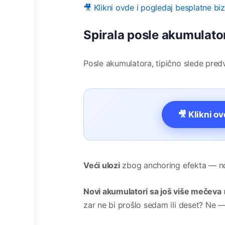
🎥 Klikni ovde i pogledaj besplatne bi
Spirala posle akumulato
Posle akumulatora, tipično slede predvi
🎥 Klikni o
Veći ulozi
zbog anchoring efekta — nov
Novi akumulatori sa još više mečeva
u
zar ne bi prošlo sedam ili deset? Ne 