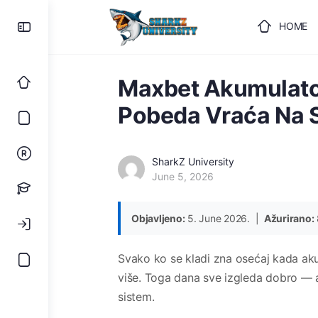
HOME
ULOGUJ
Maxbet Akumulato
Pobeda Vraća Na S
SharkZ University
June 5, 2026
Objavljeno:
5. June 2026. |
Ažurirano:
Svako ko se kladi zna osećaj kada aku
više. Toga dana sve izgleda dobro — a
sistem.