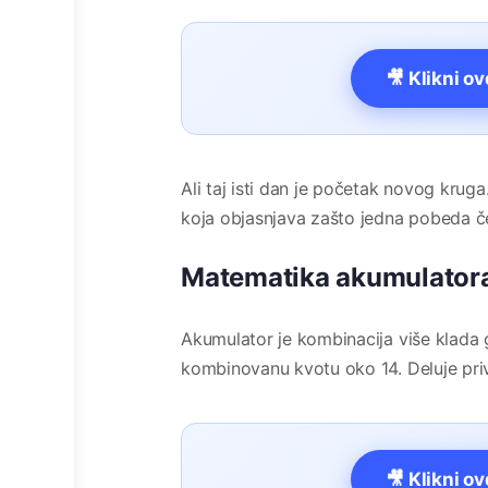
🎥 Klikni o
Ali taj isti dan je početak novog krug
koja objasnjava zašto jedna pobeda 
Matematika akumulatora
Akumulator je kombinacija više klada
kombinovanu kvotu oko 14. Deluje priv
🎥 Klikni o