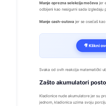
Manje oprezna selekcija mečeva
jer e
odbijeni kao nesigurni sada izgledaju p
Manje cash-outova
jer se osećaš kao 
🎥 Klikni o
Svaka od ovih reakcija matematički ub
Zašto akumulatori postoj
Kladionice nude akumulatore jer su pro
jednom, kladionica uzima svoju porc