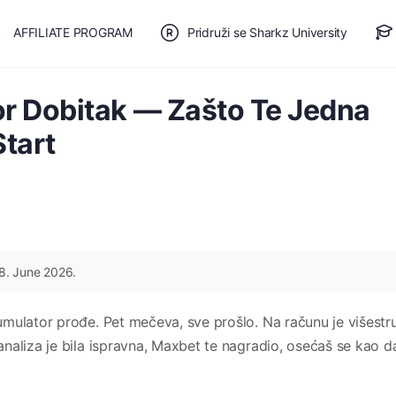
AFFILIATE PROGRAM
Pridruži se Sharkz University
TE SE
🎯 BESPLATAN PLAN
r Dobitak — Zašto Te Jedna
tart
8. June 2026.
mulator prođe. Pet mečeva, sve prošlo. Na računu je višestr
naliza je bila ispravna, Maxbet te nagradio, osećaš se kao d