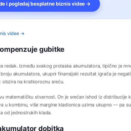
vde i pogledaj besplatne biznis videe →
znis videe →
kompenzuje gubitke
 je redak. Između svakog prolaska akumulatora, tipično je m
roju akumulatora, ukupni finansijski rezultat igrača je nega
 obzira na kratkorocnu sreću.
 matematičku stvarnost. On je srećan ishod iz distribucije k
va u kombinu, više margine kladionica uzima ukupno — pa su
ča od jednostrukih klada.
akumulator dobitka