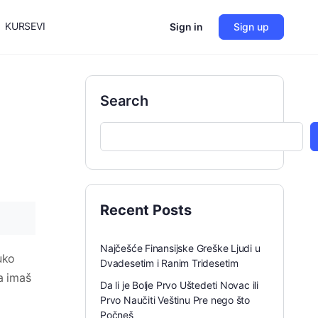
KURSEVI
Sign in
Sign up
Search
Recent Posts
Najčešće Finansijske Greške Ljudi u
uko
Dvadesetim i Ranim Tridesetim
a imaš
Da li je Bolje Prvo Uštedeti Novac ili
Prvo Naučiti Veštinu Pre nego što
Počneš