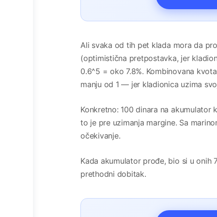
Ali svaka od tih pet klada mora da p
(optimistična pretpostavka, jer kladi
0.6^5 = oko 7.8%. Kombinovana kvota
manju od 1 — jer kladionica uzima s
Konkretno: 100 dinara na akumulator k
to je pre uzimanja margine. Sa marino
očekivanje.
Kada akumulator prođe, bio si u onih 
prethodni dobitak.