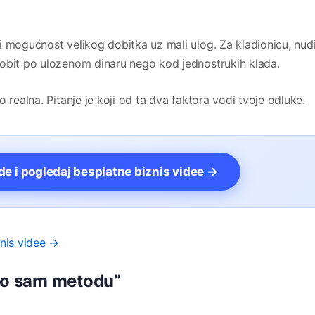
i mogućnost velikog dobitka uz mali ulog. Za kladionicu, nud
dobit po ulozenom dinaru nego kod jednostrukih klada.
 realna. Pitanje je koji od ta dva faktora vodi tvoje odluke.
vde i pogledaj besplatne biznis videe →
znis videe →
šao sam metodu”