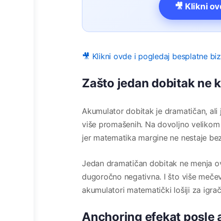
🎥 Klikni o
🎥 Klikni ovde i pogledaj besplatne bi
Zašto jedan dobitak ne 
Akumulator dobitak je dramatičan, ali
više promašenih. Na dovoljno velikom b
jer matematika margine ne nestaje bez
Jedan dramatičan dobitak ne menja ovu
dugoročno negativna. I što više meče
akumulatori matematički lošiji za igra
Anchoring efekat posle 