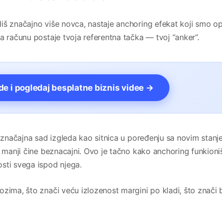
iš značajno više novca, nastaje anchoring efekat koji smo opi
a računu postaje tvoja referentna tačka — tvoj “anker”.
vde i pogledaj besplatne biznis videe →
a značajna sad izgleda kao sitnica u poređenju sa novim stanj
e manji čine beznacajni. Ovo je tačno kako anchoring funkioni
sti svega ispod njega.
zima, što znači veću izlozenost margini po kladi, što znači 