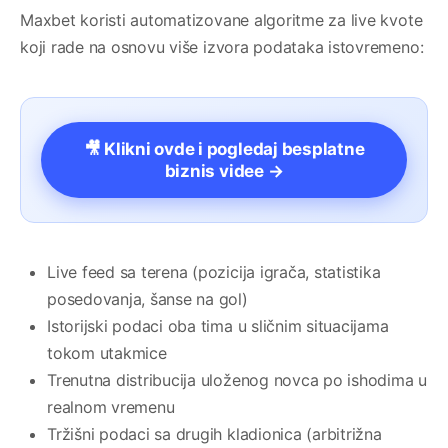
Maxbet koristi automatizovane algoritme za live kvote
koji rade na osnovu više izvora podataka istovremeno:
🎥 Klikni ovde i pogledaj besplatne
biznis videe →
Live feed sa terena (pozicija igrača, statistika
posedovanja, šanse na gol)
Istorijski podaci oba tima u sličnim situacijama
tokom utakmice
Trenutna distribucija uloženog novca po ishodima u
realnom vremenu
Tržišni podaci sa drugih kladionica (arbitrižna