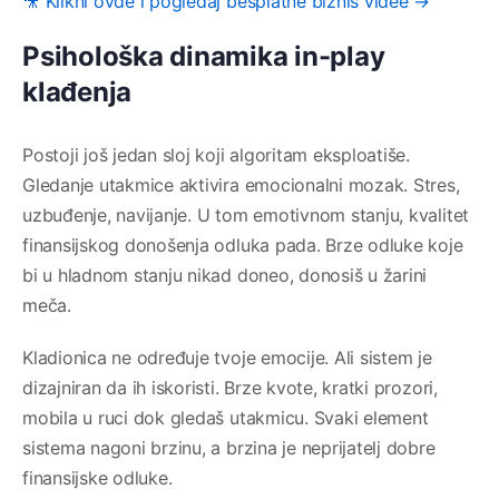
🎥 Klikni ovde i pogledaj besplatne biznis videe →
Psihološka dinamika in-play
klađenja
Postoji još jedan sloj koji algoritam eksploatiše.
Gledanje utakmice aktivira emocionalni mozak. Stres,
uzbuđenje, navijanje. U tom emotivnom stanju, kvalitet
finansijskog donošenja odluka pada. Brze odluke koje
bi u hladnom stanju nikad doneo, donosiš u žarini
meča.
Kladionica ne određuje tvoje emocije. Ali sistem je
dizajniran da ih iskoristi. Brze kvote, kratki prozori,
mobila u ruci dok gledaš utakmicu. Svaki element
sistema nagoni brzinu, a brzina je neprijatelj dobre
finansijske odluke.