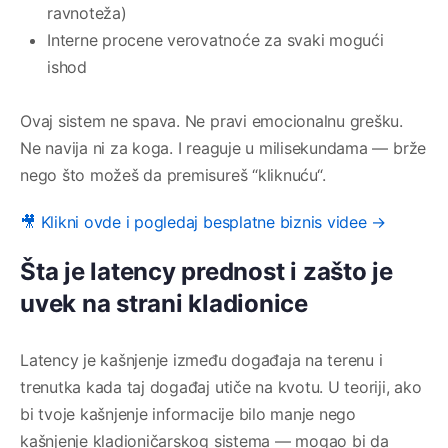
ravnoteža)
Interne procene verovatnoće za svaki mogući
ishod
Ovaj sistem ne spava. Ne pravi emocionalnu grešku.
Ne navija ni za koga. I reaguje u milisekundama — brže
nego što možeš da premisureš “kliknuću“.
🎥 Klikni ovde i pogledaj besplatne biznis videe →
Šta je latency prednost i zašto je
uvek na strani kladionice
Latency je kašnjenje između događaja na terenu i
trenutka kada taj događaj utiče na kvotu. U teoriji, ako
bi tvoje kašnjenje informacije bilo manje nego
kašnjenje kladioničarskog sistema — mogao bi da