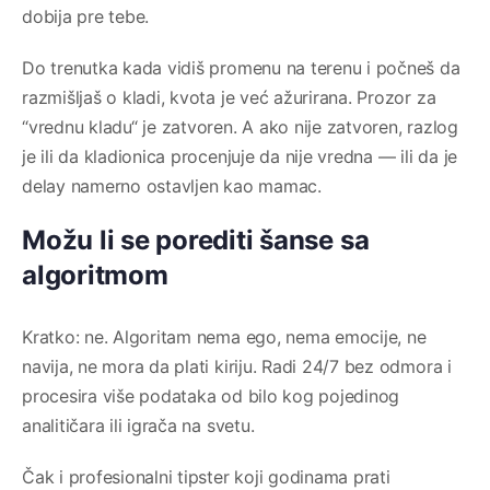
dobija pre tebe.
Do trenutka kada vidiš promenu na terenu i počneš da
razmišljaš o kladi, kvota je već ažurirana. Prozor za
“vrednu kladu“ je zatvoren. A ako nije zatvoren, razlog
je ili da kladionica procenjuje da nije vredna — ili da je
delay namerno ostavljen kao mamac.
Možu li se porediti šanse sa
algoritmom
Kratko: ne. Algoritam nema ego, nema emocije, ne
navija, ne mora da plati kiriju. Radi 24/7 bez odmora i
procesira više podataka od bilo kog pojedinog
analitičara ili igrača na svetu.
Čak i profesionalni tipster koji godinama prati