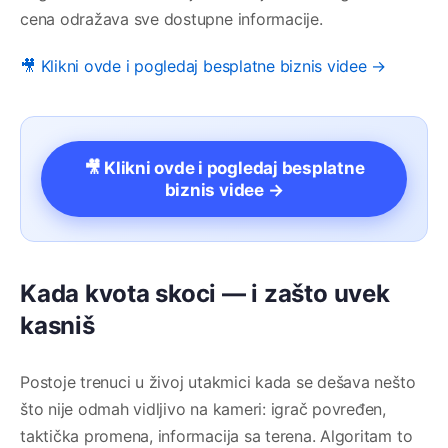
cena odražava sve dostupne informacije.
🎥 Klikni ovde i pogledaj besplatne biznis videe →
🎥 Klikni ovde i pogledaj besplatne
biznis videe →
Kada kvota skoci — i zašto uvek
kasniš
Postoje trenuci u živoj utakmici kada se dešava nešto
što nije odmah vidljivo na kameri: igrač povređen,
taktička promena, informacija sa terena. Algoritam to