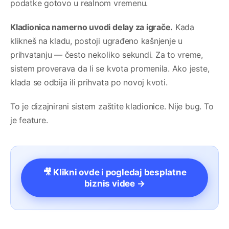
podatke gotovo u realnom vremenu.
Kladionica namerno uvodi delay za igrače.
Kada
klikneš na kladu, postoji ugrađeno kašnjenje u
prihvatanju — često nekoliko sekundi. Za to vreme,
sistem proverava da li se kvota promenila. Ako jeste,
klada se odbija ili prihvata po novoj kvoti.
To je dizajnirani sistem zaštite kladionice. Nije bug. To
je feature.
🎥 Klikni ovde i pogledaj besplatne
biznis videe →