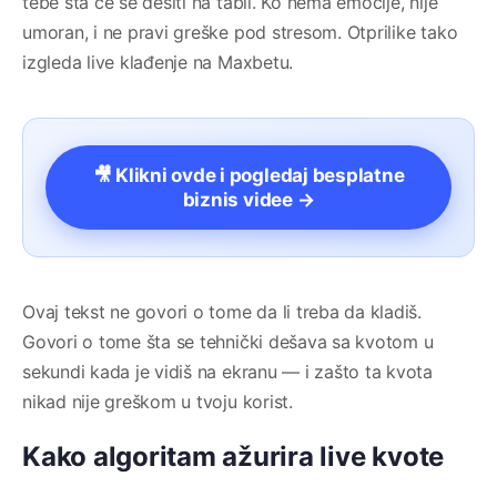
tebe šta će se desiti na tabli. Ko nema emocije, nije
umoran, i ne pravi greške pod stresom. Otprilike tako
izgleda live klađenje na Maxbetu.
🎥 Klikni ovde i pogledaj besplatne
biznis videe →
Ovaj tekst ne govori o tome da li treba da kladiš.
Govori o tome šta se tehnički dešava sa kvotom u
sekundi kada je vidiš na ekranu — i zašto ta kvota
nikad nije greškom u tvoju korist.
Kako algoritam ažurira live kvote