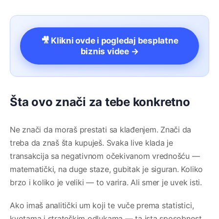
🎥 Klikni ovde i pogledaj besplatne
biznis videe →
Šta ovo znači za tebe konkretno
Ne znači da moraš prestati sa klađenjem. Znači da
treba da znaš šta kupuješ. Svaka live klada je
transakcija sa negativnom očekivanom vrednošću —
matematički, na duge staze, gubitak je siguran. Koliko
brzo i koliko je veliki — to varira. Ali smer je uvek isti.
Ako imaš analitički um koji te vuče prema statistici,
kvotama i strateškim odlukama — ta ista sposobnost