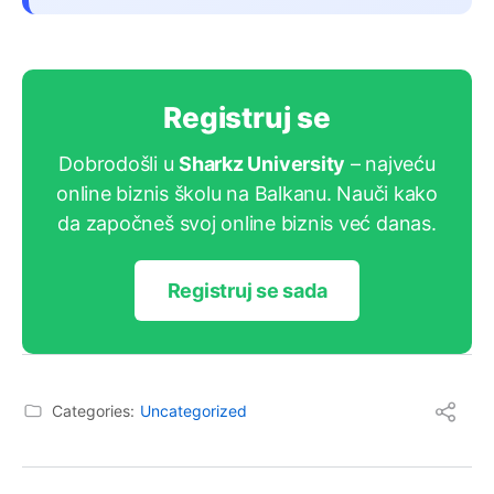
Registruj se
Dobrodošli u
Sharkz University
– najveću
online biznis školu na Balkanu. Nauči kako
da započneš svoj online biznis već danas.
Registruj se sada
Categories:
Uncategorized