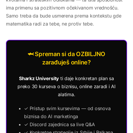
ima primenu sa pozitivnom očekivanom vrednošću.
Samo treba da bude usmerena prema kontekstu gde
matematika radi za tebe, ne protiv tebe.
🦈 Spreman si da OZBILJNO
zarađuješ online?
Sharkz University
ti daje konkretan plan sa
preko 30 kurseva o biznisu, online zaradi i AI
alatima.
✓ Pristup svim kursevima — od osnova
biznisa do AI marketinga
✓ Discord zajednica sa live Q&A
✓ Konkretne strategije iz Srbije i Balkana