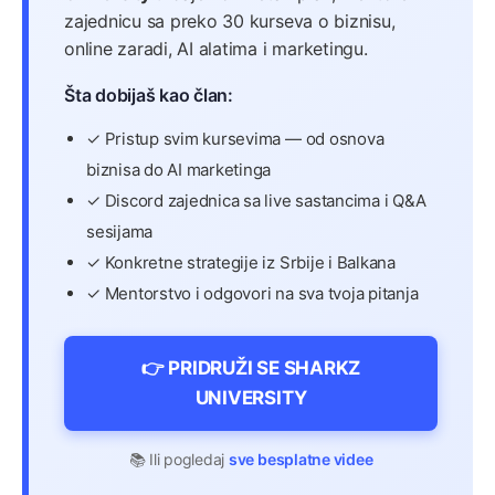
zajednicu sa preko 30 kurseva o biznisu,
online zaradi, AI alatima i marketingu.
Šta dobijaš kao član:
✓ Pristup svim kursevima — od osnova
biznisa do AI marketinga
✓ Discord zajednica sa live sastancima i Q&A
sesijama
✓ Konkretne strategije iz Srbije i Balkana
✓ Mentorstvo i odgovori na sva tvoja pitanja
👉 PRIDRUŽI SE SHARKZ
UNIVERSITY
📚 Ili pogledaj
sve besplatne videe