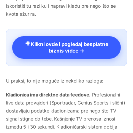
iskoristiš tu razliku i napravi kladu pre nego što se
kvota ažurira.
🎥 Klikni ovde i pogledaj besplatne
biznis videe →
U praksi, to nije moguće iz nekoliko razloga:
Kladionica ima direktne data feedove.
Profesionalni
live data provajderi (Sportradar, Genius Sports i slični)
dostavljaju podatke kladionicama pre nego što TV
signal stigne do tebe. Kašnjenje TV prenosa iznosi
između 5 i 30 sekundi. Kladioničarski sistem dobija