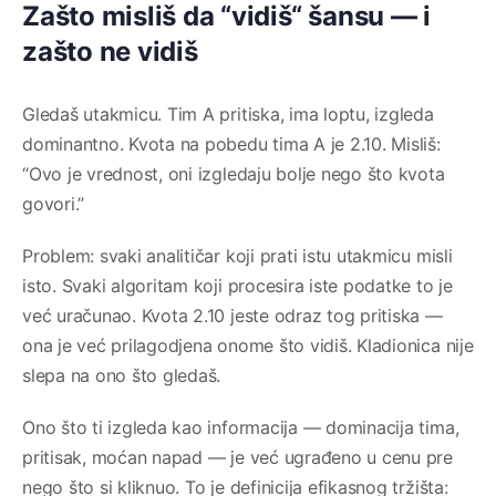
Zašto misliš da “vidiš“ šansu — i
zašto ne vidiš
Gledaš utakmicu. Tim A pritiska, ima loptu, izgleda
dominantno. Kvota na pobedu tima A je 2.10. Misliš:
“Ovo je vrednost, oni izgledaju bolje nego što kvota
govori.”
Problem: svaki analitičar koji prati istu utakmicu misli
isto. Svaki algoritam koji procesira iste podatke to je
već uračunao. Kvota 2.10 jeste odraz tog pritiska —
ona je već prilagodjena onome što vidiš. Kladionica nije
slepa na ono što gledaš.
Ono što ti izgleda kao informacija — dominacija tima,
pritisak, moćan napad — je već ugrađeno u cenu pre
nego što si kliknuo. To je definicija efikasnog tržišta: