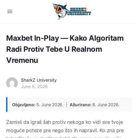
Maxbet In-Play — Kako Algoritam
Radi Protiv Tebe U Realnom
Vremenu
SharkZ University
June 5, 2026
Objavljeno:
5. June 2026. |
Ažurirano:
8. June 2026.
Zamisli da igraš šah protiv nekoga ko vidi sve tvoje
moguće poteze pre nego što ih napravil. Ko zna pre