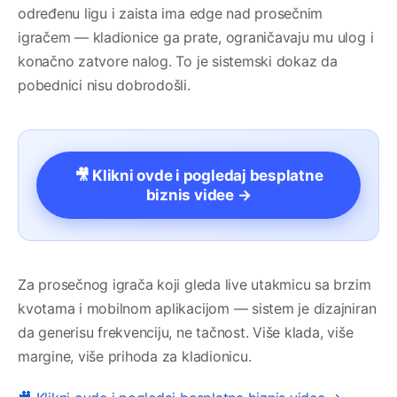
određenu ligu i zaista ima edge nad prosečnim
igračem — kladionice ga prate, ograničavaju mu ulog i
konačno zatvore nalog. To je sistemski dokaz da
pobednici nisu dobrodošli.
🎥 Klikni ovde i pogledaj besplatne
biznis videe →
Za prosečnog igrača koji gleda live utakmicu sa brzim
kvotama i mobilnom aplikacijom — sistem je dizajniran
da generisu frekvenciju, ne tačnost. Više klada, više
margine, više prihoda za kladionicu.