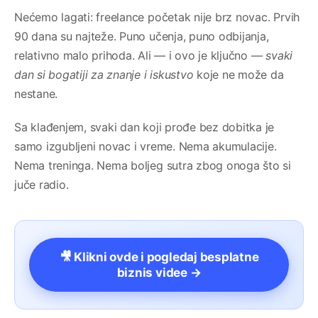
Nećemo lagati: freelance početak nije brz novac. Prvih
90 dana su najteže. Puno učenja, puno odbijanja,
relativno malo prihoda. Ali — i ovo je ključno —
svaki
dan si bogatiji za znanje i iskustvo
koje ne može da
nestane.
Sa klađenjem, svaki dan koji prođe bez dobitka je
samo izgubljeni novac i vreme. Nema akumulacije.
Nema treninga. Nema boljeg sutra zbog onoga što si
juče radio.
🎥 Klikni ovde i pogledaj besplatne
biznis videe →