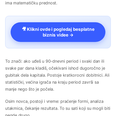
ima matematičku prednost.
🎥 Klikni ovde i pogledaj besplatne
biznis videe →
To znači: ako uđeš u 90-dnevni period i svaki dan ili
svake par dana kladiš, očekivani ishod dugoročno je
gubitak dela kapitala. Postoje kratkorocni dobitnici. Ali
statistički, većina igrača na kraju period završi sa
manje nego što je počela.
Osim novca, postoji i vreme: praćenje formi, analiza
utakmica, čekanje rezultata. To su sati koji su mogli biti
negde drugo.