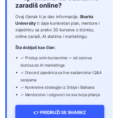
zaradiš online?
Ovaj članak ti je dao informacije.
Sharkz
University
ti daje konkretan plan, mentore i
zajednicu sa preko 30 kurseva o biznisu,
online zaradi, AI alatima i marketingu.
Šta dobijaš kao član:
✓ Pristup svim kursevima — od osnova
biznisa do AI marketinga
✓ Discord zajednica sa live sastancima i Q&A
sesijama
✓ Konkretne strategije iz Srbije i Balkana
✓ Mentorstvo i odgovori na sva tvoja pitanja
👉 PRIDRUŽI SE SHARKZ