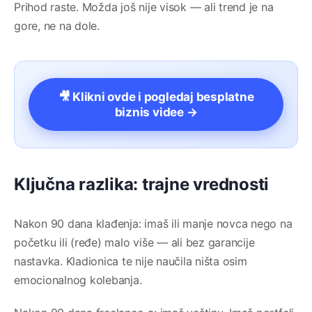
Prihod raste. Možda još nije visok — ali trend je na
gore, ne na dole.
🎥 Klikni ovde i pogledaj besplatne
biznis videe →
Ključna razlika: trajne vrednosti
Nakon 90 dana klađenja: imaš ili manje novca nego na
početku ili (ređe) malo više — ali bez garancije
nastavka. Kladionica te nije naučila ništa osim
emocionalnog kolebanja.