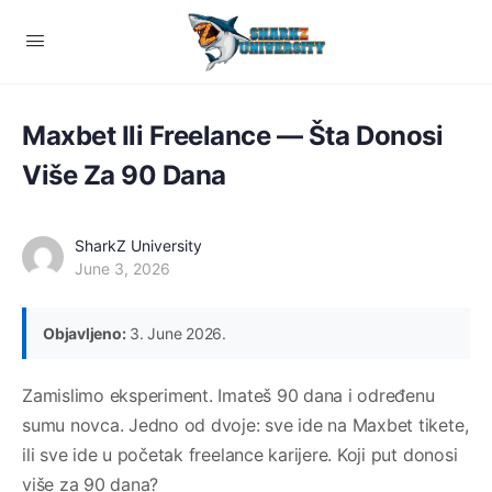
Maxbet Ili Freelance — Šta Donosi
Više Za 90 Dana
SharkZ University
June 3, 2026
Objavljeno:
3. June 2026.
Zamislimo eksperiment. Imateš 90 dana i određenu
sumu novca. Jedno od dvoje: sve ide na Maxbet tikete,
ili sve ide u početak freelance karijere. Koji put donosi
više za 90 dana?