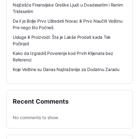
Najčešće Finansijske Greške Ljudi u Dvadesetim i Ranim
Tridesetim
Da li je Bolje Prvo Uštedeti Novac ili Prvo Naučiti Veštinu
Pre nego što Počneš
Usluge ili Proizvodi: Šta je Lakše Prodati kada Tek
Počinješ
Kako da Izgradiš Poverenje kod Prvih Klijenata bez
Referenci
Koje Veštine su Danas Najtraženije za Dodatnu Zaradu
Recent Comments
No comments to show.