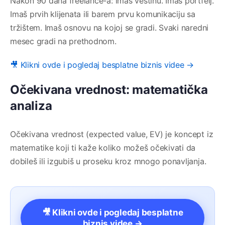
Nakon 90 dana freelance-a: imaš veštinu. Imaš portfelj.
Imaš prvih klijenata ili barem prvu komunikaciju sa
tržištem. Imaš osnovu na kojoj se gradi. Svaki naredni
mesec gradi na prethodnom.
🎥 Klikni ovde i pogledaj besplatne biznis videe →
Očekivana vrednost: matematička
analiza
Očekivana vrednost (expected value, EV) je koncept iz
matematike koji ti kaže koliko možeš očekivati da
dobileš ili izgubiš u proseku kroz mnogo ponavljanja.
🎥 Klikni ovde i pogledaj besplatne
biznis videe →