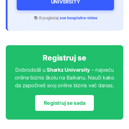
UNIVERSITY
📚 Ili pogledaj
sve besplatne videe
Registruj se
Dobrodošli u
Sharkz University
– najveću
online biznis školu na Balkanu. Nauči kako
da započneš svoj online biznis već danas.
Registruj se sada