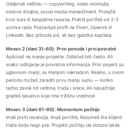
Odabiraš veštinu — copywriting, video montaža,
osnove dizajna, social media menadžment. Prolažiš
kroz kurs ili besplatne resurse. PraVIš portfelj od 2-3
uzorka rada. Postavljaš profil na Fiverr, Upwork ili
LinkedIn. Bez prihoda još, ali bez gubitka kapitala.
Mesec 2 (dani 31–60): Prve ponude i prvi povratni
Apliciraš na manje projekte. Odbićeš biti često. Ali
svako odbijanje je povratna informacija. Privi pojekti su
uglavnom manji, sa manjom naknadom. Realno, u ovom
periodu možeš zaraditi prvu manju sumu — koliko
tačno zavisi od veštine, truda i srece. Ali najvažnije:
gradeš iskustvo koje ima tržišnu vrednost.
Mesec 3 (dani 61–90): Momentum počinje
Imaš prvih recenzija. Imaš portfelj. Razumeš šta klijenti
traže bolje nego pre. Projekti počinju da dolaze lakše.