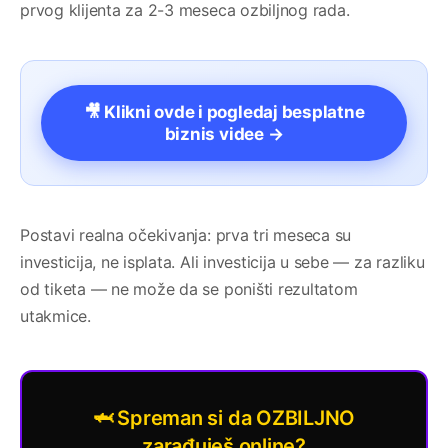
prvog klijenta za 2-3 meseca ozbiljnog rada.
🎥 Klikni ovde i pogledaj besplatne
biznis videe →
Postavi realna očekivanja: prva tri meseca su
investicija, ne isplata. Ali investicija u sebe — za razliku
od tiketa — ne može da se poništi rezultatom
utakmice.
🦈 Spreman si da OZBILJNO
zarađuješ online?