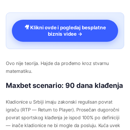
🎥 Klikni ovde i pogledaj besplatne
biznis videe →
Ovo nije teorija. Hajde da prođemo kroz stvarnu
matematiku.
Maxbet scenario: 90 dana klađenja
Kladionice u Srbiji imaju zakonski regulisan povrat
igraču (RTP — Return to Player). Prosečan dugoročni
povrat sportskog klađenja je ispod 100% po definiciji
— inače kladionice ne bi mogle da posluju. Kuća uvek