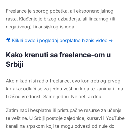
Freelance je sporog početka, ali eksponencijalnog
rasta. Klađenje je brzog uzbuđenja, ali linearnog (ili
negativnog) finansijskog ishoda.
🎥 Klikni ovde i pogledaj besplatne biznis videe →
Kako krenuti sa freelance-om u
Srbiji
Ako nikad nisi radio freelance, evo konkretnog prvog
koraka: odluči se za jednu veštinu koja te zanima i ima
tržišnu vrednost. Samo jednu. Ne pet. Jednu.
Zatim nađi besplatne ili pristupačne resurse za učenje
te veštine. U Srbiji postoje zajednice, kursevi i YouTube
kanali na srpskom koji te mogu odvesti od nule do