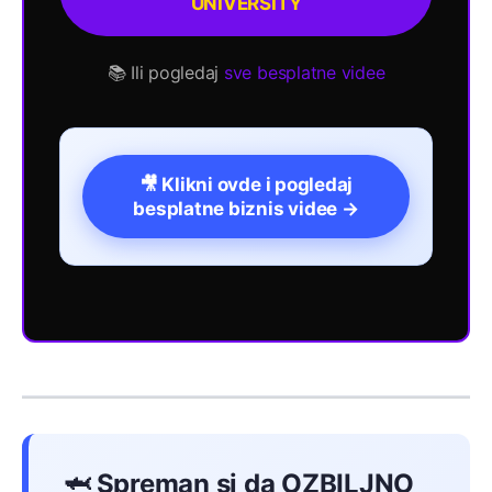
UNIVERSITY
📚 Ili pogledaj
sve besplatne videe
🎥 Klikni ovde i pogledaj
besplatne biznis videe →
🦈 Spreman si da OZBILJNO