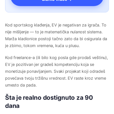
Kod sportskog klađenja, EV je negativan za igrača. To
nije mišljenje — to je matematička nulanost sistema.
Marža kladionice postoji tačno zato da bi osigurala da
je zbirno, tokom vremena, kuća u plusu.
Kod freelance-a (ili bilo kog posla gde prodaš veštinu),
EV je pozitivan jer gradeš kompetenciju koja se
monetizuje ponavljanjem. Svaki projekat koji odradeš
povećava tvoju tržišnu vrednost. EV raste kroz vreme
umesto da pada.
Šta je realno dostignuto za 90
dana