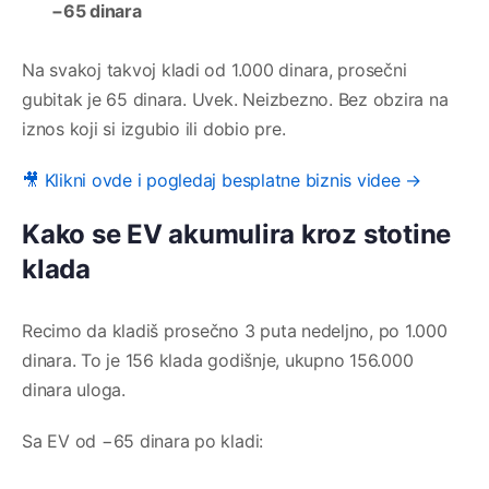
−65 dinara
Na svakoj takvoj kladi od 1.000 dinara, prosečni
gubitak je 65 dinara. Uvek. Neizbezno. Bez obzira na
iznos koji si izgubio ili dobio pre.
🎥 Klikni ovde i pogledaj besplatne biznis videe →
Kako se EV akumulira kroz stotine
klada
Recimo da kladiš prosečno 3 puta nedeljno, po 1.000
dinara. To je 156 klada godišnje, ukupno 156.000
dinara uloga.
Sa EV od −65 dinara po kladi: