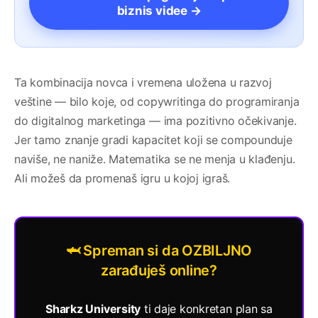
biznis videe →
Ta kombinacija novca i vremena uložena u razvoj
veštine — bilo koje, od copywritinga do programiranja
do digitalnog marketinga — ima pozitivno očekivanje.
Jer tamo znanje gradi kapacitet koji se compounduje
naviše, ne naniže. Matematika se ne menja u klađenju.
Ali možeš da promenaš igru u kojoj igraš.
🦈 Spreman si da OZBILJNO
zarađuješ online?
Sharkz University
ti daje konkretan plan sa