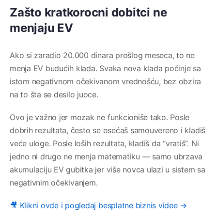
Zašto kratkorocni dobitci ne
menjaju EV
Ako si zaradio 20.000 dinara prošlog meseca, to ne
menja EV budućih klada. Svaka nova klada počinje sa
istom negativnom očekivanom vrednošću, bez obzira
na to šta se desilo juoce.
Ovo je važno jer mozak ne funkcioniše tako. Posle
dobrih rezultata, često se osećaš samouvereno i kladiš
veće uloge. Posle loših rezultata, kladiš da “vratiš“. Ni
jedno ni drugo ne menja matematiku — samo ubrzava
akumulaciju EV gubitka jer više novca ulazi u sistem sa
negativnim očekivanjem.
🎥 Klikni ovde i pogledaj besplatne biznis videe →