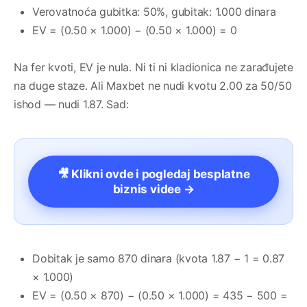
Verovatnoća gubitka: 50%, gubitak: 1.000 dinara
EV = (0.50 × 1.000) − (0.50 × 1.000) = 0
Na fer kvoti, EV je nula. Ni ti ni kladionica ne zarađujete
na duge staze. Ali Maxbet ne nudi kvotu 2.00 za 50/50
ishod — nudi 1.87. Sad:
🎥 Klikni ovde i pogledaj besplatne
biznis videe →
Dobitak je samo 870 dinara (kvota 1.87 − 1 = 0.87
× 1.000)
EV = (0.50 × 870) − (0.50 × 1.000) = 435 − 500 =