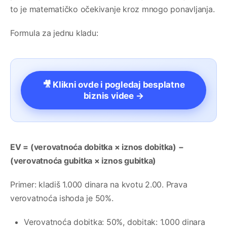
to je matematičko očekivanje kroz mnogo ponavljanja.
Formula za jednu kladu:
🎥 Klikni ovde i pogledaj besplatne
biznis videe →
EV = (verovatnoća dobitka × iznos dobitka) −
(verovatnoća gubitka × iznos gubitka)
Primer: kladiš 1.000 dinara na kvotu 2.00. Prava
verovatnoća ishoda je 50%.
Verovatnoća dobitka: 50%, dobitak: 1.000 dinara