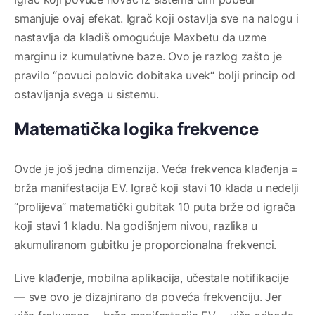
smanjuje ovaj efekat. Igrač koji ostavlja sve na nalogu i
nastavlja da kladiš omogućuje Maxbetu da uzme
marginu iz kumulativne baze. Ovo je razlog zašto je
pravilo “povuci polovic dobitaka uvek“ bolji princip od
ostavljanja svega u sistemu.
Matematička logika frekvence
Ovde je još jedna dimenzija. Veća frekvenca klađenja =
brža manifestacija EV. Igrač koji stavi 10 klada u nedelji
“prolijeva“ matematički gubitak 10 puta brže od igrača
koji stavi 1 kladu. Na godišnjem nivou, razlika u
akumuliranom gubitku je proporcionalna frekvenci.
Live klađenje, mobilna aplikacija, učestale notifikacije
— sve ovo je dizajnirano da poveća frekvenciju. Jer