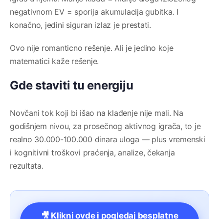
negativnom EV = sporija akumulacija gubitka. I
konačno, jedini siguran izlaz je prestati.
Ovo nije romanticno rešenje. Ali je jedino koje
matematici kaže rešenje.
Gde staviti tu energiju
Novčani tok koji bi išao na klađenje nije mali. Na
godišnjem nivou, za prosečnog aktivnog igrača, to je
realno 30.000-100.000 dinara uloga — plus vremenski
i kognitivni troškovi praćenja, analize, čekanja
rezultata.
🎥 Klikni ovde i pogledaj besplatne