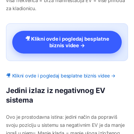
viša frekvenca = brža manifestacija EV = više prihoda
za kladionicu.
🎥 Klikni ovde i pogledaj besplatne
biznis videe →
🎥 Klikni ovde i pogledaj besplatne biznis videe →
Jedini izlaz iz negativnog EV
sistema
Ovo je prostodavna istina: jedini način da popraviš
svoju poziciju u sistemu sa negativnim EV je da manje
igraš u njemu. Manje klada = manje uloga izloženog