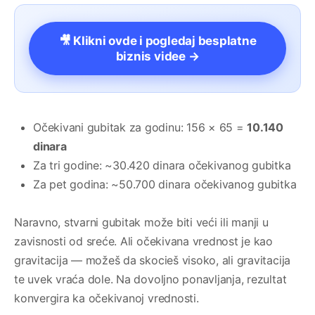
🎥 Klikni ovde i pogledaj besplatne
biznis videe →
Očekivani gubitak za godinu: 156 × 65 =
10.140
dinara
Za tri godine: ~30.420 dinara očekivanog gubitka
Za pet godina: ~50.700 dinara očekivanog gubitka
Naravno, stvarni gubitak može biti veći ili manji u
zavisnosti od sreće. Ali očekivana vrednost je kao
gravitacija — možeš da skocieš visoko, ali gravitacija
te uvek vraća dole. Na dovoljno ponavljanja, rezultat
konvergira ka očekivanoj vrednosti.