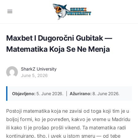
Maxbet I Dugoročni Gubitak —
Matematika Koja Se Ne Menja
SharkZ University
June 5, 2026
Objavljeno:
5. June 2026. |
Ažurirano:
8. June 2026.
Postoji matematika koja ne zavisi od toga koji tim je u
boljoj formi, ko je povređen, kakvo je vreme u Madridu
ili kako ti je prošao prošli vikend. Ta matematika radi
kontinuirano, tiho, i uvek u istom smeru — od tebe