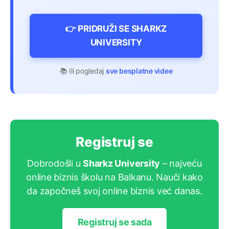
👉 PRIDRUŽI SE SHARKZ
UNIVERSITY
📚 Ili pogledaj
sve besplatne videe
Registruj se
Dobrodošli u
Sharkz University
– najveću
online biznis školu na Balkanu. Nauči kako
da započneš svoj online biznis već danas.
Registruj se sada