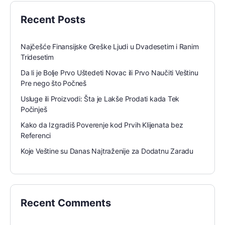
Recent Posts
Najčešće Finansijske Greške Ljudi u Dvadesetim i Ranim
Tridesetim
Da li je Bolje Prvo Uštedeti Novac ili Prvo Naučiti Veštinu
Pre nego što Počneš
Usluge ili Proizvodi: Šta je Lakše Prodati kada Tek
Počinješ
Kako da Izgradiš Poverenje kod Prvih Klijenata bez
Referenci
Koje Veštine su Danas Najtraženije za Dodatnu Zaradu
Recent Comments