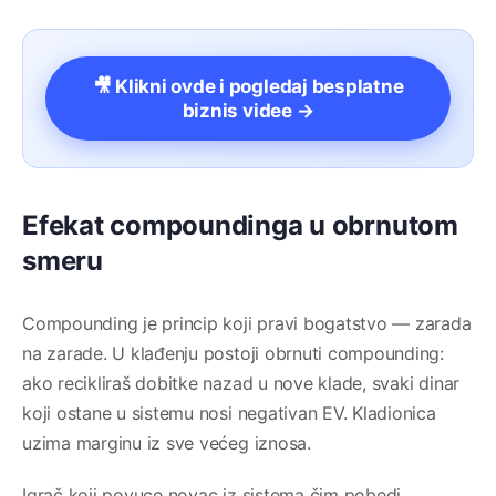
🎥 Klikni ovde i pogledaj besplatne
biznis videe →
Efekat compoundinga u obrnutom
smeru
Compounding je princip koji pravi bogatstvo — zarada
na zarade. U klađenju postoji obrnuti compounding:
ako recikliraš dobitke nazad u nove klade, svaki dinar
koji ostane u sistemu nosi negativan EV. Kladionica
uzima marginu iz sve većeg iznosa.
Igrač koji povuce novac iz sistema čim pobedi