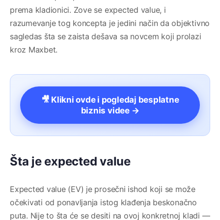
prema kladionici. Zove se expected value, i
razumevanje tog koncepta je jedini način da objektivno
sagledas šta se zaista dešava sa novcem koji prolazi
kroz Maxbet.
🎥 Klikni ovde i pogledaj besplatne
biznis videe →
Šta je expected value
Expected value (EV) je prosečni ishod koji se može
očekivati od ponavljanja istog klađenja beskonačno
puta. Nije to šta će se desiti na ovoj konkretnoj kladi —