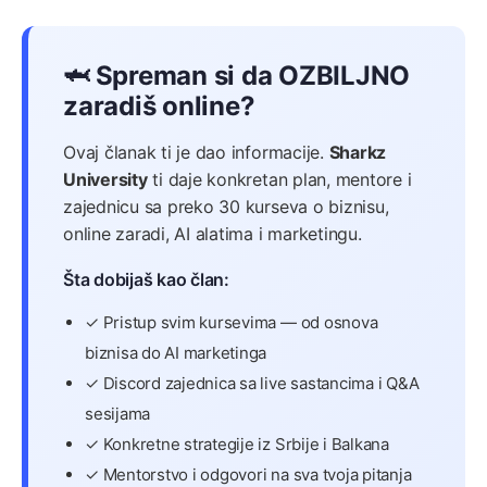
🦈 Spreman si da OZBILJNO
zaradiš online?
Ovaj članak ti je dao informacije.
Sharkz
University
ti daje konkretan plan, mentore i
zajednicu sa preko 30 kurseva o biznisu,
online zaradi, AI alatima i marketingu.
Šta dobijaš kao član:
✓ Pristup svim kursevima — od osnova
biznisa do AI marketinga
✓ Discord zajednica sa live sastancima i Q&A
sesijama
✓ Konkretne strategije iz Srbije i Balkana
✓ Mentorstvo i odgovori na sva tvoja pitanja