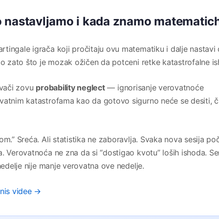
o nastavljamo i kada znamo matematic
tingale igrača koji pročitaju ovu matematiku i dalje nastavi
go zato što je mozak ožičen da potceni retke katastrofalne i
ivači zovu
probability neglect
— ignorisanje verovatnoće
vatnim katastrofama kao da gotovo sigurno neće se desiti, č
m.” Sreća. Ali statistika ne zaboravlja. Svaka nova sesija poč
. Verovatnoća ne zna da si “dostigao kvotu” loših ishoda. Se
nedelje nije manje verovatna ove nedelje.
znis videe →