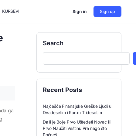
KURSEVI
Sign in
Sign up
e
Search
Recent Posts
Najčešće Finansijske Greške Ljudi u
tada ga
Dvadesetim i Ranim Tridesetim
ng
Da li je Bolje Prvo Uštedeti Novac ili
Prvo Naučiti Veštinu Pre nego što
Počneš