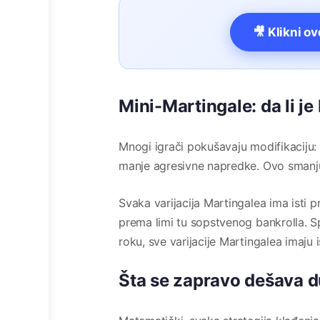
🎥 Klikni o
Mini-Martingale: da li je
Mnogi igrači pokušavaju modifikaciju:
manje agresivne napredke. Ovo smanju
Svaka varijacija Martingalea ima isti 
prema limi tu sopstvenog bankrolla. Sp
roku, sve varijacije Martingalea imaju
Šta se zapravo dešava d