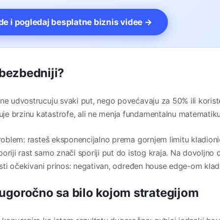
vde i pogledaj besplatne biznis videe →
 bezbedniji?
 ne udvostrucuju svaki put, nego povećavaju za 50% ili korist
je brzinu katastrofe, ali ne menja fundamentalnu matematiku
problem: rasteš eksponencijalno prema gornjem limitu kladionic
oriji rast samo znači sporiji put do istog kraja. Na dovoljn
 isti očekivani prinos: negativan, određen house edge-om klad
ugoročno sa bilo kojom strategijom