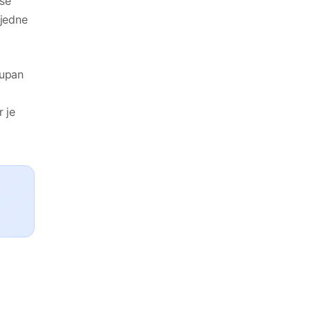
use
 jedne
kupan
r je