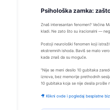
Psihološka zamka: zašt
Znaš interesantan fenomen? Većina Mar
kladi. Ne zato što su iracionalni — ne
Postoji neurološki fenomen koji istraž
ekstremnih ishoda. Baviš se malo vero
kada znaš da su moguće.
“Nije se meni desilo 10 gubitaka zaredo
iznova, bez memorije prethodnih sesija
10 gubitaka koja se nije desila prošle 
🎥 Klikni ovde i pogledaj besplatne bi