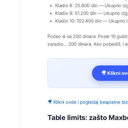
Kladio 8: 25.600 din — Ukupno izg
Kladio 9: 51.200 din — Ukupno izg
Kladio 10: 102.400 din — Ukupno i
Počeo si sa 200 dinara. Posle 10 gubita
zaradio… 200 dinara. Ako pobediš. I ak
🎥 Klikni o
🎥 Klikni ovde i pogledaj besplatne bi
Table limits: zašto Max