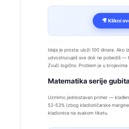
🎥 Klikni o
Ideja je prosta: uloži 100 dinara. Ako 
udvostrucuješ sve dok ne pobediš — ta
Zvuči logično. Problem je u brojevima 
Matematika serije gubit
Uzmimo jednostavan primer — klađenje
52-53% (zbog kladioničarske margine, 
kladionice na svakom tiketu.