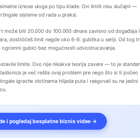
imalne iznose uloga po tipu klade. Ovi limiti nisu slučajni —
rtingale sisteme od rada u praksi.
rt može biti 20.000 do 100.000 dinara zavisno od događaja i
ra, dostićićeš limit negde oko 6-8. gubitka u seriji. Od tog t
 ogromni gubici bez mogućnosti udvostrucavanja.
tavile limite. Ovo nije nikakva teorija zavere — to je standa
kladionica je već rešila ovaj problem pre nego što si ti počeo
tingale igrache stotinama hiljada puta i reagovali su na jedini
cu.
vde i pogledaj besplatne biznis videe →