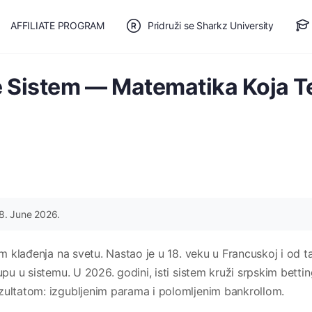
AFFILIATE PROGRAM
Pridruži se Sharkz University
TE SE
🎯 BESPLATAN PLAN
 Sistem — Matematika Koja T
8. June 2026.
tem klađenja na svetu. Nastao je u 18. veku u Francuskoj i od 
upu u sistemu. U 2026. godini, isti sistem kruži srpskim betti
zultatom: izgubljenim parama i polomljenim bankrollom.