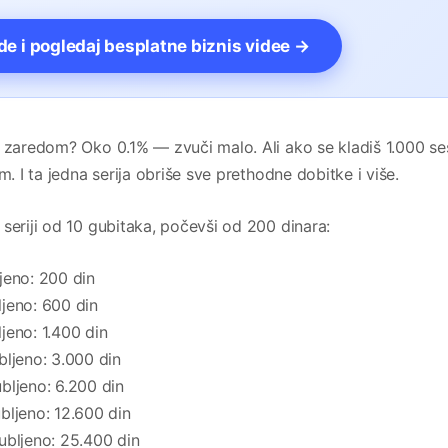
vde i pogledaj besplatne biznis videe →
a zaredom? Oko 0.1% — zvuči malo. Ali ako se kladiš 1.000 ses
m. I ta jedna serija obriše sve prethodne dobitke i više.
seriji od 10 gubitaka, počevši od 200 dinara:
jeno: 200 din
jeno: 600 din
jeno: 1.400 din
bljeno: 3.000 din
bljeno: 6.200 din
bljeno: 12.600 din
ubljeno: 25.400 din