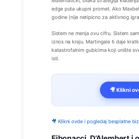
Matematički, svaka strategija klađenj
edge puta ukupni promet. Ako Maxbet
godine (nije netipicno za aktivnog igr
Sistem ne menja ovu cifru. Sistem sa
iznos na kraju. Martingale ti daje kr
katastrofalnim gubicima koji unište sve i
isti.
🎥 Klikni o
🎥 Klikni ovde i pogledaj besplatne bi
Fibonacci, D’Alembert i o