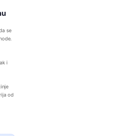
hu
 da se
shode.
ak i
inje
rija od