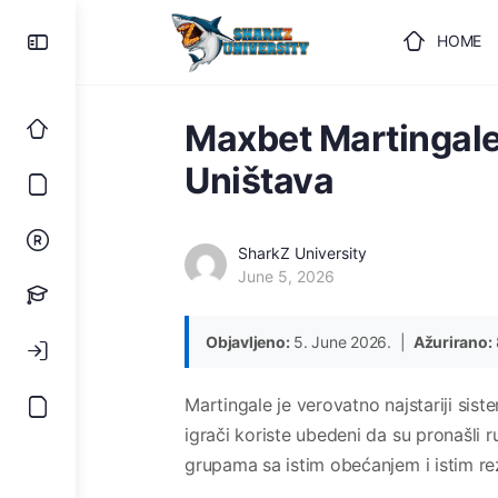
HOME
ULOGUJ
Maxbet Martingale
Uništava
SharkZ University
June 5, 2026
Objavljeno:
5. June 2026. |
Ažurirano:
Martingale je verovatno najstariji sis
igrači koriste ubedeni da su pronašli r
grupama sa istim obećanjem i istim re