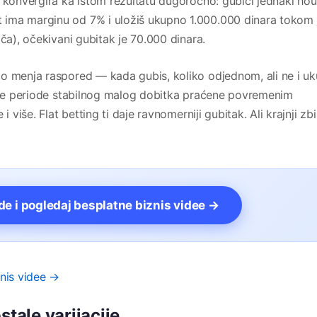
a konvergira ka istom rezultatu dugoročno: gubici jednaki ho
 ima marginu od 7% i uložiš ukupno 1.000.000 dinara tokom
ača), očekivani gubitak je 70.000 dinara.
mo menja raspored — kada gubis, koliko odjednom, ali ne i u
atke periode stabilnog malog dobitka praćene povremenim
 više. Flat betting ti daje ravnomerniji gubitak. Ali krajnji zbi
vde i pogledaj besplatne biznis videe →
znis videe →
stale varijacije