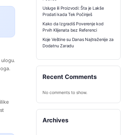
Usluge ili Proizvodi: Šta je Lakše
Prodati kada Tek Počinješ
Kako da Izgradiš Poverenje kod
Prvih Klijenata bez Referenci
Koje Veštine su Danas Najtraženije za
Dodatnu Zaradu
 ulogu.
voga.
Recent Comments
No comments to show.
like
st
Archives