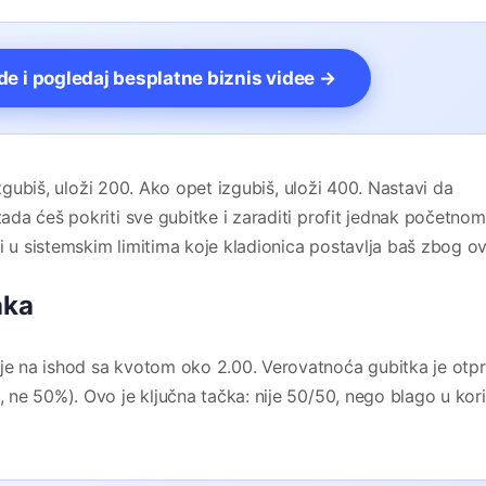
vde i pogledaj besplatne biznis videe →
izgubiš, uloži 200. Ako opet izgubiš, uloži 400. Nastavi da
da ćeš pokriti sve gubitke i zaraditi profit jednak početnom
i u sistemskim limitima koje kladionica postavlja baš zbog o
aka
 na ishod sa kvotom oko 2.00. Verovatnoća gubitka je otpri
ne 50%). Ovo je ključna tačka: nije 50/50, nego blago u kori