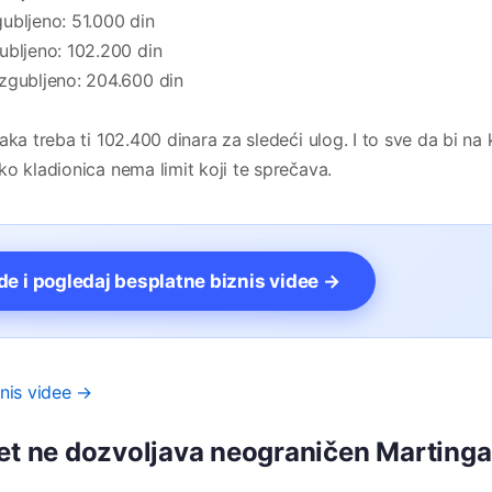
ubljeno: 51.000 din
ubljeno: 102.200 din
zgubljeno: 204.600 din
ka treba ti 102.400 dinara za sledeći ulog. I to sve da bi na 
o kladionica nema limit koji te sprečava.
vde i pogledaj besplatne biznis videe →
znis videe →
bet ne dozvoljava neograničen Martinga