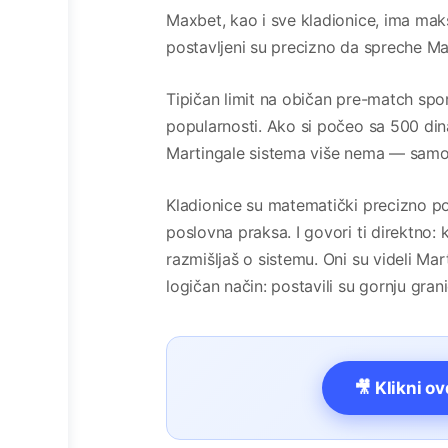
Maxbet, kao i sve kladionice, ima maks
postavljeni su precizno da spreche Ma
Tipičan limit na običan pre-match spo
popularnosti. Ako si počeo sa 500 dina
Martingale sistema više nema — samo
Kladionice su matematički precizno pos
poslovna praksa. I govori ti direktno: 
razmišljaš o sistemu. Oni su videli Mar
logičan način: postavili su gornju grani
🎥 Klikni o