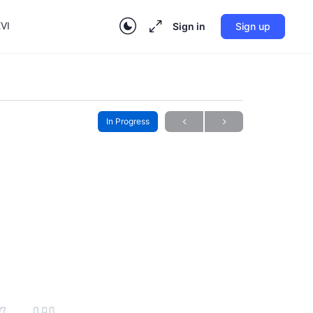
VI
Sign in
Sign up
In Progress