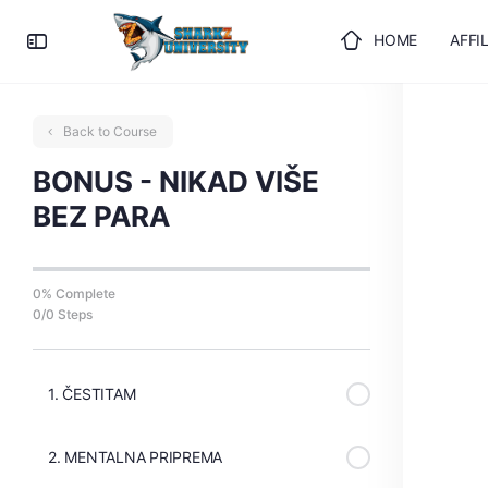
HOME
AFFI
ULOGUJTE SE
Back to Course
BONUS - NIKAD VIŠE
BEZ PARA
0% Complete
0/0 Steps
1. ČESTITAM
2. MENTALNA PRIPREMA