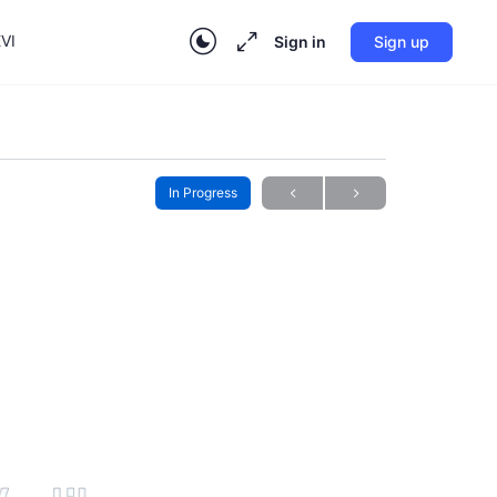
VI
Sign in
Sign up
In Progress