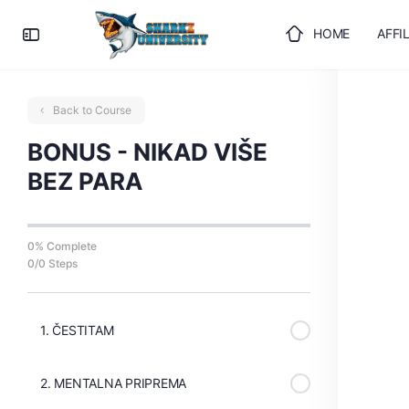
HOME
AFFI
ULOGUJTE SE
Back to Course
BONUS - NIKAD VIŠE
BEZ PARA
0% Complete
0/0 Steps
1. ČESTITAM
2. MENTALNA PRIPREMA