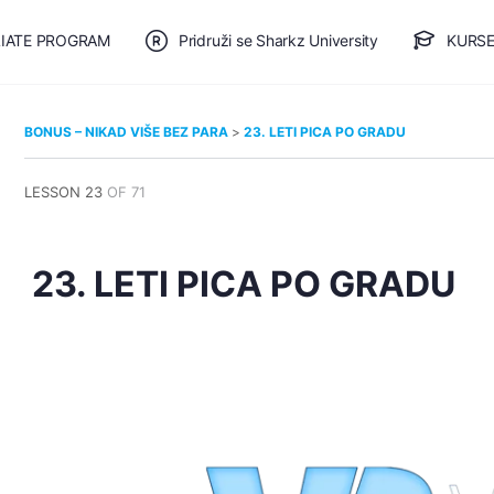
LIATE PROGRAM
Pridruži se Sharkz University
KURSE
🎯 BESPLATAN PLAN
BONUS – NIKAD VIŠE BEZ PARA
23. LETI PICA PO GRADU
LESSON 23
OF 71
23. LETI PICA PO GRADU