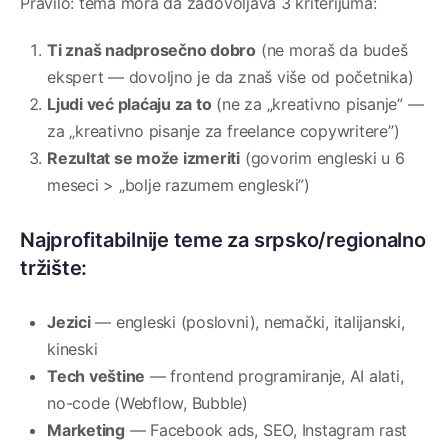
Pravilo: tema mora da zadovoljava 3 kriterijuma:
Ti znaš nadprosečno dobro
(ne moraš da budeš
ekspert — dovoljno je da znaš više od početnika)
Ljudi već plaćaju za to
(ne za „kreativno pisanje” —
za „kreativno pisanje za freelance copywritere”)
Rezultat se može izmeriti
(govorim engleski u 6
meseci > „bolje razumem engleski”)
Najprofitabilnije teme za srpsko/regionalno
tržište:
Jezici
— engleski (poslovni), nemački, italijanski,
kineski
Tech veštine
— frontend programiranje, AI alati,
no-code (Webflow, Bubble)
Marketing
— Facebook ads, SEO, Instagram rast