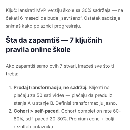
Ključ: lansirati MVP verziju škole sa 30% sadržaja — ne
čekati 6 meseci da bude „savršeno”. Ostatak sadržaja
snimaš kako polaznici progresiraju.
Šta da zapamtiš — 7 ključnih
pravila online škole
Ako zapamtiš samo ovih 7 stvari, imaćeš sve što ti
treba:
Prodaj transformaciju, ne sadržaj.
Klijenti ne
plaćaju za 50 sati videa — plaćaju da pređu iz
stanja A u stanje B. Definisi transformaciju jasno.
Cohort > self-paced.
Cohort completion rate 60-
80%, self-paced 20-30%. Premium cene + bolji
rezultati polaznika.