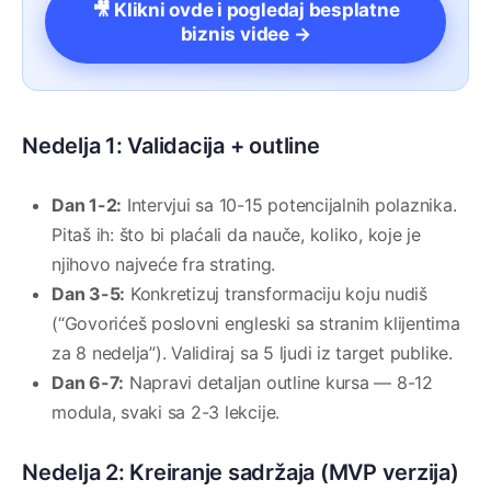
🎥 Klikni ovde i pogledaj besplatne
biznis videe →
Nedelja 1: Validacija + outline
Dan 1-2:
Intervjui sa 10-15 potencijalnih polaznika.
Pitaš ih: što bi plaćali da nauče, koliko, koje je
njihovo najveće fra strating.
Dan 3-5:
Konkretizuj transformaciju koju nudiš
(“Govorićeš poslovni engleski sa stranim klijentima
za 8 nedelja”). Validiraj sa 5 ljudi iz target publike.
Dan 6-7:
Napravi detaljan outline kursa — 8-12
modula, svaki sa 2-3 lekcije.
Nedelja 2: Kreiranje sadržaja (MVP verzija)