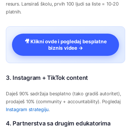
resurs. Lansiraš školu, prvih 100 ljudi sa liste = 10-20
platnih.
🎥 Klikni ovde i pogledaj besplatne
biznis videe →
3. Instagram + TikTok content
Daješ 90% sadržaja besplatno (tako gradiš autoritet),
prodaješ 10% (community + accountability). Pogledaj
Instagram strategiju
.
4. Partnerstva sa drugim edukatorima