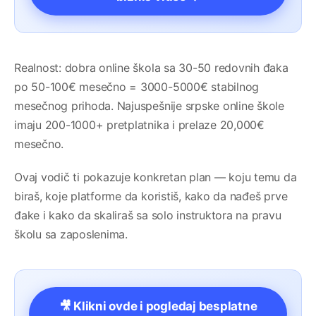
Realnost: dobra online škola sa 30-50 redovnih đaka
po 50-100€ mesečno = 3000-5000€ stabilnog
mesečnog prihoda. Najuspešnije srpske online škole
imaju 200-1000+ pretplatnika i prelaze 20,000€
mesečno.
Ovaj vodič ti pokazuje konkretan plan — koju temu da
biraš, koje platforme da koristiš, kako da nađeš prve
đake i kako da skaliraš sa solo instruktora na pravu
školu sa zaposlenima.
🎥 Klikni ovde i pogledaj besplatne