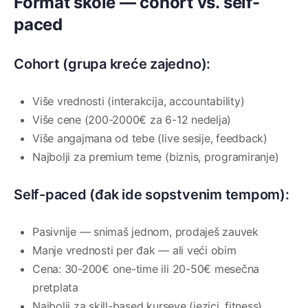
Format škole — cohort vs. self-
paced
Cohort (grupa kreće zajedno):
Više vrednosti (interakcija, accountability)
Više cene (200-2000€ za 6-12 nedelja)
Više angajmana od tebe (live sesije, feedback)
Najbolji za premium teme (biznis, programiranje)
Self-paced (đak ide sopstvenim tempom):
Pasivnije — snimaš jednom, prodaješ zauvek
Manje vrednosti per đak — ali veći obim
Cena: 30-200€ one-time ili 20-50€ mesečna
pretplata
Najbolji za skill-based kurseve (jezici, fitness)