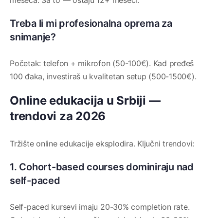
meseca. Sa to — ostaju 12+ meseci.
Treba li mi profesionalna oprema za
snimanje?
Početak: telefon + mikrofon (50-100€). Kad pređeš
100 đaka, investiraš u kvalitetan setup (500-1500€).
Online edukacija u Srbiji —
trendovi za 2026
Tržište online edukacije eksplodira. Ključni trendovi:
1. Cohort-based courses dominiraju nad
self-paced
Self-paced kursevi imaju 20-30% completion rate.