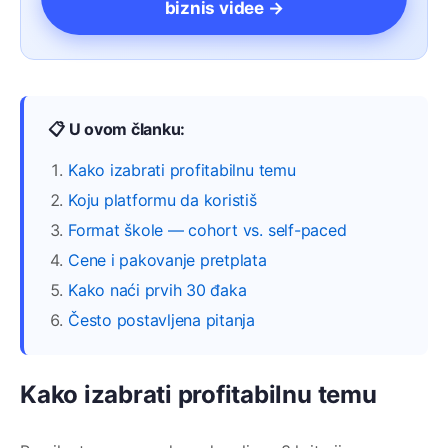
biznis videe →
📋 U ovom članku:
Kako izabrati profitabilnu temu
Koju platformu da koristiš
Format škole — cohort vs. self-paced
Cene i pakovanje pretplata
Kako naći prvih 30 đaka
Često postavljena pitanja
Kako izabrati profitabilnu temu