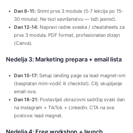
Dan 8-11:
Snimi prva 3 modula (5-7 lekcija po 15-
30 minuta). Ne tezi savršenstvu — teži jasnoći.
Dan 12-14:
Napravi radne sveske / cheatsheets za
prva 3 modula. PDF format, profesionalan dizajn
(Canva).
Nedelja 3: Marketing prepara + email lista
Dan 15-17:
Setup landing page sa lead magnet-om
(besplatan mini-vodič ili checklist). Cilj: skupljanje
email-ova.
Dan 18-21:
Postavljaš obrazovni sadržaj svaki dan
na Instagram + TikTok + LinkedIn. CTA na sve
postove: lead magnet.
Nedelja 4: Free workshop + launch