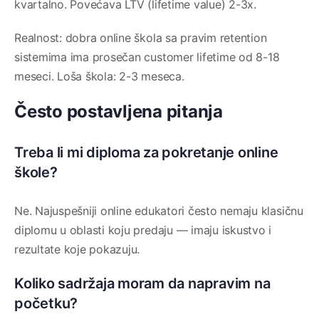
kvartalno. Povećava LTV (lifetime value) 2-3x.
Realnost: dobra online škola sa pravim retention
sistemima ima prosečan customer lifetime od 8-18
meseci. Loša škola: 2-3 meseca.
Često postavljena pitanja
Treba li mi diploma za pokretanje online
škole?
Ne. Najuspešniji online edukatori često nemaju klasičnu
diplomu u oblasti koju predaju — imaju iskustvo i
rezultate koje pokazuju.
Koliko sadržaja moram da napravim na
početku?