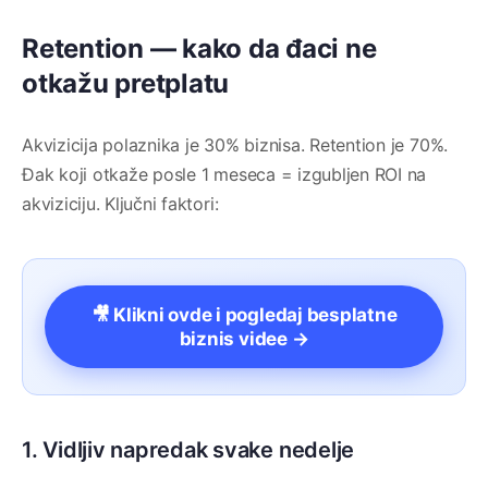
Retention — kako da đaci ne
otkažu pretplatu
Akvizicija polaznika je 30% biznisa. Retention je 70%.
Đak koji otkaže posle 1 meseca = izgubljen ROI na
akviziciju. Ključni faktori:
🎥 Klikni ovde i pogledaj besplatne
biznis videe →
1. Vidljiv napredak svake nedelje