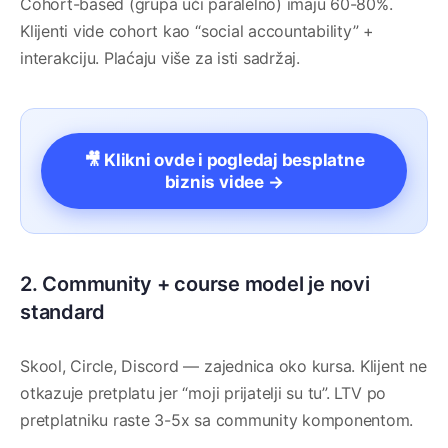
Cohort-based (grupa uči paralelno) imaju 60-80%.
Klijenti vide cohort kao “social accountability” +
interakciju. Plaćaju više za isti sadržaj.
🎥 Klikni ovde i pogledaj besplatne
biznis videe →
2. Community + course model je novi
standard
Skool, Circle, Discord — zajednica oko kursa. Klijent ne
otkazuje pretplatu jer “moji prijatelji su tu”. LTV po
pretplatniku raste 3-5x sa community komponentom.