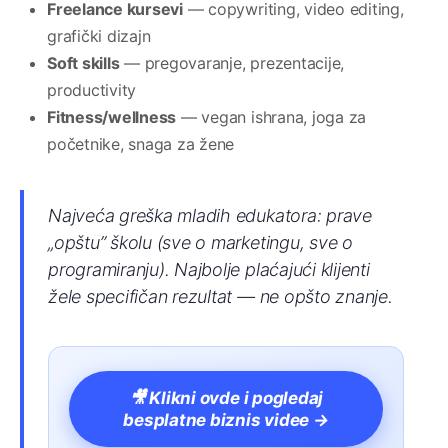
Freelance kursevi
— copywriting, video editing,
grafički dizajn
Soft skills
— pregovaranje, prezentacije,
productivity
Fitness/wellness
— vegan ishrana, joga za
početnike, snaga za žene
Najveća greška mladih edukatora: prave
„opštu” školu (sve o marketingu, sve o
programiranju). Najbolje plaćajući klijenti
žele specifičan rezultat — ne opšto znanje.
🎥 Klikni ovde i pogledaj
besplatne biznis videe →