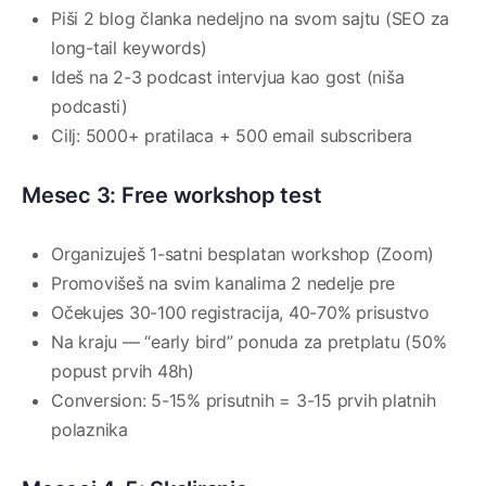
Piši 2 blog članka nedeljno na svom sajtu (SEO za
long-tail keywords)
Ideš na 2-3 podcast intervjua kao gost (niša
podcasti)
Cilj: 5000+ pratilaca + 500 email subscribera
Mesec 3: Free workshop test
Organizuješ 1-satni besplatan workshop (Zoom)
Promovišeš na svim kanalima 2 nedelje pre
Očekujes 30-100 registracija, 40-70% prisustvo
Na kraju — “early bird” ponuda za pretplatu (50%
popust prvih 48h)
Conversion: 5-15% prisutnih = 3-15 prvih platnih
polaznika