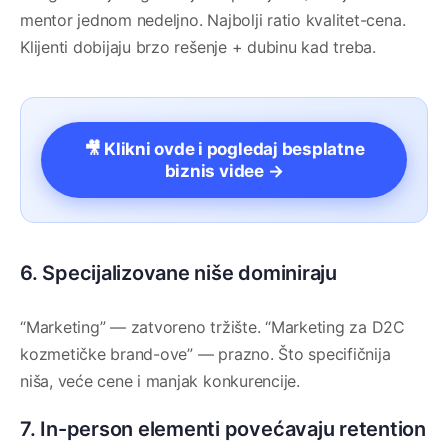
mentor jednom nedeljno. Najbolji ratio kvalitet-cena.
Klijenti dobijaju brzo rešenje + dubinu kad treba.
🎥 Klikni ovde i pogledaj besplatne
biznis videe →
6. Specijalizovane niše dominiraju
“Marketing” — zatvoreno tržište. “Marketing za D2C
kozmetičke brand-ove” — prazno. Što specifičnija
niša, veće cene i manjak konkurencije.
7. In-person elementi povećavaju retention