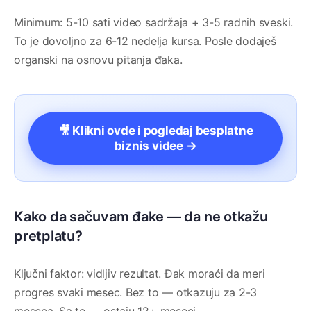
Minimum: 5-10 sati video sadržaja + 3-5 radnih sveski.
To je dovoljno za 6-12 nedelja kursa. Posle dodaješ
organski na osnovu pitanja đaka.
🎥 Klikni ovde i pogledaj besplatne
biznis videe →
Kako da sačuvam đake — da ne otkažu
pretplatu?
Ključni faktor: vidljiv rezultat. Đak moraći da meri
progres svaki mesec. Bez to — otkazuju za 2-3