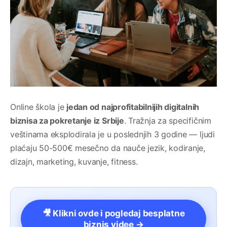
Online škola je
jedan od najprofitabilnijih digitalnih
biznisa za pokretanje iz Srbije
. Tražnja za specifičnim
veštinama eksplodirala je u poslednjih 3 godine — ljudi
plaćaju 50-500€ mesečno da nauče jezik, kodiranje,
dizajn, marketing, kuvanje, fitness.
🎥 Klikni ovde i pogledaj besplatne
biznis videe →