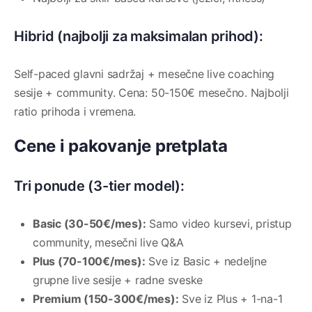
Hibrid (najbolji za maksimalan prihod):
Self-paced glavni sadržaj + mesečne live coaching
sesije + community. Cena: 50-150€ mesečno. Najbolji
ratio prihoda i vremena.
Cene i pakovanje pretplata
Tri ponude (3-tier model):
Basic (30-50€/mes):
Samo video kursevi, pristup
community, mesečni live Q&A
Plus (70-100€/mes):
Sve iz Basic + nedeljne
grupne live sesije + radne sveske
Premium (150-300€/mes):
Sve iz Plus + 1-na-1