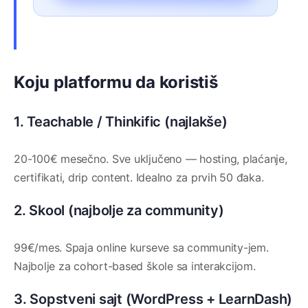
Koju platformu da koristiš
1. Teachable / Thinkific (najlakše)
20-100€ mesečno. Sve uključeno — hosting, plaćanje,
certifikati, drip content. Idealno za prvih 50 đaka.
2. Skool (najbolje za community)
99€/mes. Spaja online kurseve sa community-jem.
Najbolje za cohort-based škole sa interakcijom.
3. Sopstveni sajt (WordPress + LearnDash)