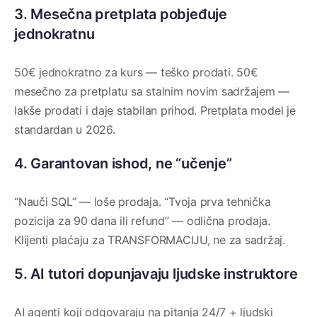
3. Mesečna pretplata pobjeđuje
jednokratnu
50€ jednokratno za kurs — teško prodati. 50€
mesečno za pretplatu sa stalnim novim sadržajem —
lakše prodati i daje stabilan prihod. Pretplata model je
standardan u 2026.
4. Garantovan ishod, ne “učenje”
“Nauči SQL” — loše prodaja. “Tvoja prva tehnička
pozicija za 90 dana ili refund” — odlična prodaja.
Klijenti plaćaju za TRANSFORMACIJU, ne za sadržaj.
5. AI tutori dopunjavaju ljudske instruktore
AI agenti koji odgovaraju na pitanja 24/7 + ljudski