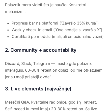
Polaznik mora videti što je naučio. Konkretni
mehanizmi:
Progress bar na platformi (“Završio 35% kursa”)
Weekly check-in email (“Ove nedelje si završio X”)
Certifikati po modulu (mali, ali emocionalno važni)
2. Community + accountability
Discord, Slack, Telegram — mesto gde polaznici
interaguju. 60-80% retention dolazi od “ne otkazujem
jer su moji prijatelji ovde”.
3. Live elements (najvažnije)
Mesečni Q&A, kvartalne radionice, godišnji retreat.
Self-paced kursevi imaju 20-30% retention. Sa live