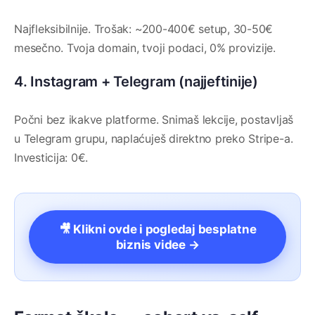
Najfleksibilnije. Trošak: ~200-400€ setup, 30-50€
mesečno. Tvoja domain, tvoji podaci, 0% provizije.
4. Instagram + Telegram (najjeftinije)
Počni bez ikakve platforme. Snimaš lekcije, postavljaš
u Telegram grupu, naplaćuješ direktno preko Stripe-a.
Investicija: 0€.
🎥 Klikni ovde i pogledaj besplatne
biznis videe →