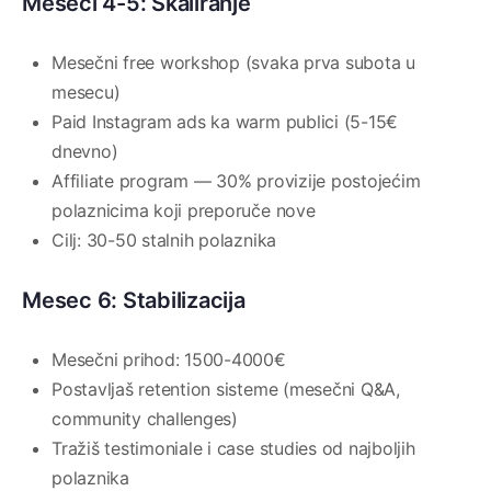
Meseci 4-5: Skaliranje
Mesečni free workshop (svaka prva subota u
mesecu)
Paid Instagram ads ka warm publici (5-15€
dnevno)
Affiliate program — 30% provizije postojećim
polaznicima koji preporuče nove
Cilj: 30-50 stalnih polaznika
Mesec 6: Stabilizacija
Mesečni prihod: 1500-4000€
Postavljaš retention sisteme (mesečni Q&A,
community challenges)
Tražiš testimoniale i case studies od najboljih
polaznika