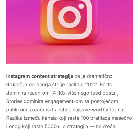
Instagram content strategija
za je dramatično
drugačija od onoga što je radilo u 2022. Reels
dominira reach-om (4-10x više nego feed posts),
Stories dominira engagement-om sa postojećom
publikom, a carousels ostaje najsave-worthy format.
Razlika između kanala koji raste 100 pratilaca mesečno
i onog koji raste 5000+ je strategija — ne sreća.