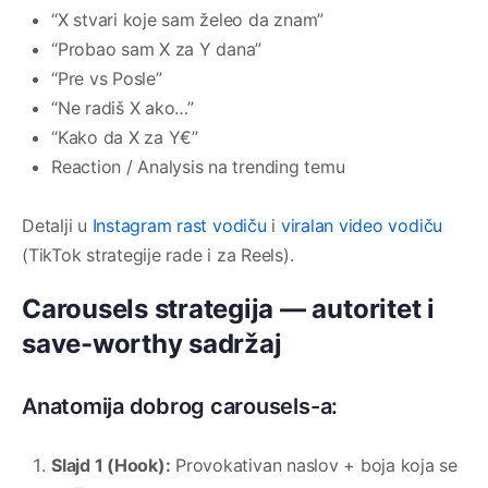
“X stvari koje sam želeo da znam”
“Probao sam X za Y dana”
“Pre vs Posle”
“Ne radiš X ako…”
“Kako da X za Y€”
Reaction / Analysis na trending temu
Detalji u
Instagram rast vodiču
i
viralan video vodiču
(TikTok strategije rade i za Reels).
Carousels strategija — autoritet i
save-worthy sadržaj
Anatomija dobrog carousels-a:
Slajd 1 (Hook):
Provokativan naslov + boja koja se