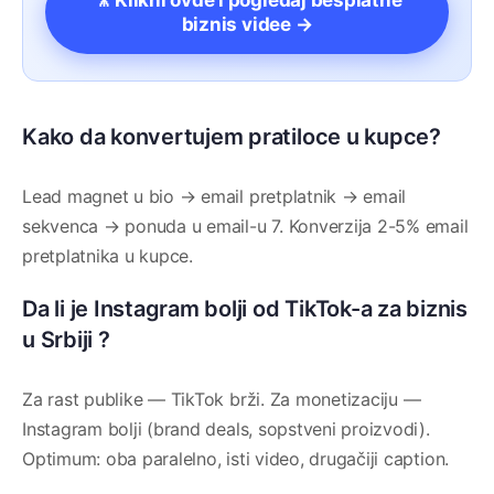
🎥 Klikni ovde i pogledaj besplatne
biznis videe →
Kako da konvertujem pratiloce u kupce?
Lead magnet u bio → email pretplatnik → email
sekvenca → ponuda u email-u 7. Konverzija 2-5% email
pretplatnika u kupce.
Da li je Instagram bolji od TikTok-a za biznis
u Srbiji ?
Za rast publike — TikTok brži. Za monetizaciju —
Instagram bolji (brand deals, sopstveni proizvodi).
Optimum: oba paralelno, isti video, drugačiji caption.