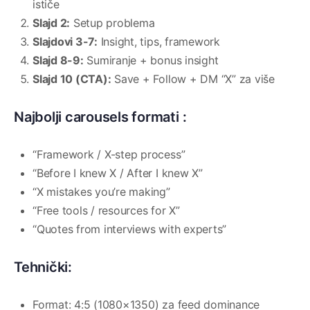
ističe
Slajd 2:
Setup problema
Slajdovi 3-7:
Insight, tips, framework
Slajd 8-9:
Sumiranje + bonus insight
Slajd 10 (CTA):
Save + Follow + DM “X” za više
Najbolji carousels formati :
“Framework / X-step process”
“Before I knew X / After I knew X”
“X mistakes you’re making”
“Free tools / resources for X”
“Quotes from interviews with experts”
Tehnički:
Format: 4:5 (1080×1350) za feed dominance