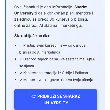
Ovaj članak ti je dao informacije.
Sharkz
University
ti daje konkretan plan, mentore i
zajednicu sa preko 30 kurseva o biznisu,
online zaradi, AI alatima i marketingu.
Šta dobijaš kao član:
✓ Pristup svim kursevima — od osnova
biznisa do AI marketinga
✓ Discord zajednica sa live sastancima i Q&A
sesijama
✓ Konkretne strategije iz Srbije i Balkana
✓ Mentorstvo i odgovori na sva tvoja pitanja
👉 PRIDRUŽI SE SHARKZ
UNIVERSITY