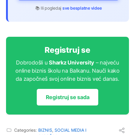
📚 Ili pogledaj
sve besplatne videe
Registruj se
Dobrodošli u
Sharkz University
– najveću
online biznis školu na Balkanu. Nauči kako
da započneš svoj online biznis već danas.
Registruj se sada
Categories:
BIZNIS
,
SOCIAL MEDIA I