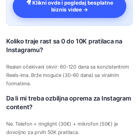
🎥 Klikni ovde i pogledaj besplatne
biznis videe →
Koliko traje rast sa 0 do 10K pratilaca na
Instagramu?
Realan očekivani okvir: 60-120 dana sa konzistentnim
Reels-ima. Brže moguće (30-60 dana) sa viralnim
formatima.
Da li mi treba ozbiljna oprema za Instagram
content?
Ne. Telefon + ringlight (30€) + mikrofon (50€) je
dovoljno za prvih 50K pratilaca.