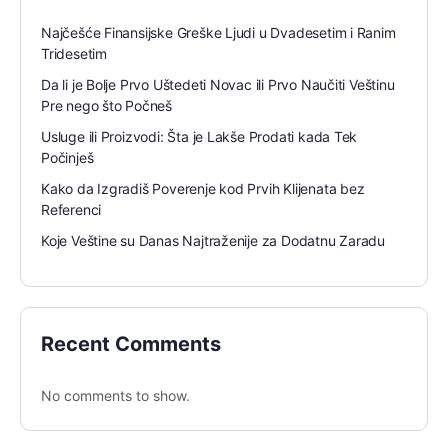
Najčešće Finansijske Greške Ljudi u Dvadesetim i Ranim
Tridesetim
Da li je Bolje Prvo Uštedeti Novac ili Prvo Naučiti Veštinu
Pre nego što Počneš
Usluge ili Proizvodi: Šta je Lakše Prodati kada Tek
Počinješ
Kako da Izgradiš Poverenje kod Prvih Klijenata bez
Referenci
Koje Veštine su Danas Najtraženije za Dodatnu Zaradu
Recent Comments
No comments to show.