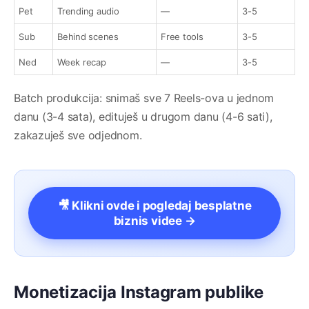
Pet
Trending audio
—
3-5
Sub
Behind scenes
Free tools
3-5
Ned
Week recap
—
3-5
Batch produkcija: snimaš sve 7 Reels-ova u jednom
danu (3-4 sata), edituješ u drugom danu (4-6 sati),
zakazuješ sve odjednom.
🎥 Klikni ovde i pogledaj besplatne
biznis videe →
Monetizacija Instagram publike