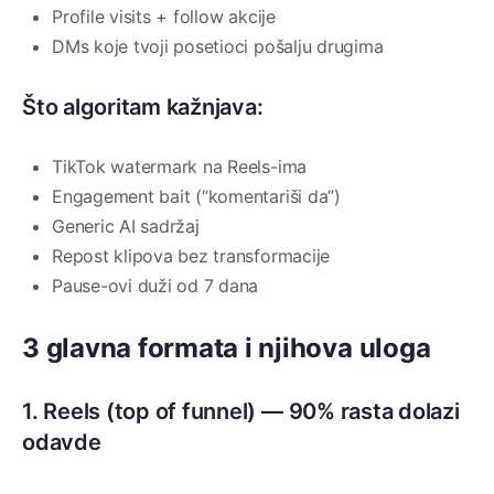
Profile visits + follow akcije
DMs koje tvoji posetioci pošalju drugima
Što algoritam kažnjava:
TikTok watermark na Reels-ima
Engagement bait (“komentariši da”)
Generic AI sadržaj
Repost klipova bez transformacije
Pause-ovi duži od 7 dana
3 glavna formata i njihova uloga
1. Reels (top of funnel) — 90% rasta dolazi
odavde