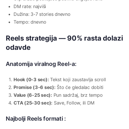
DM rate: najviši
Dužina: 3-7 stories dnevno
Tempo: dnevno
Reels strategija — 90% rasta dolazi
odavde
Anatomija viralnog Reel-a:
Hook (0-3 sec):
Tekst koji zaustavlja scroll
Promise (3-6 sec):
Što će gledalac dobiti
Value (6-25 sec):
Pun sadržaj, brz tempo
CTA (25-30 sec):
Save, Follow, ili DM
Najbolji Reels formati :