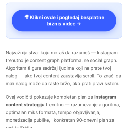
🎥 Klikni ovde i pogledaj besplatne
biznis videe →
Najvažnija stvar koju moraš da razumeš — Instagram
trenutno je content graph platforma, ne social graph.
Algoritam ti gura sadržaj ljudima koji ne prate tvoj
nalog — ako tvoj content zaustavlja scroll. To znači da
mali nalog može da raste bržo, ako prati pravi sistem.
Ovaj vodič ti pokazuje kompletan plan za
Instagram
content strategiju
trenutno — razumevanje algoritma,
optimalan miks formata, tempo objavljivanja,
monetizacija publike, i konkretan 90-dnevni plan za
rast iz Srbije.