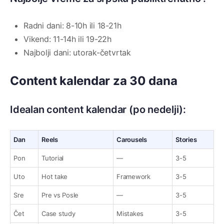
Radni dani: 8-10h ili 18-21h
Vikend: 11-14h ili 19-22h
Najbolji dani: utorak-četvrtak
Content kalendar za 30 dana
Idealan content kalendar (po nedelji):
Dan
Reels
Carousels
Stories
Pon
Tutorial
—
3-5
Uto
Hot take
Framework
3-5
Sre
Pre vs Posle
—
3-5
Čet
Case study
Mistakes
3-5