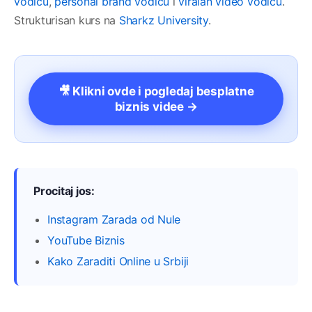
vodiču
,
personal brand vodiču
i
viralan video vodiču
.
Strukturisan kurs na
Sharkz University
.
🎥 Klikni ovde i pogledaj besplatne
biznis videe →
Procitaj jos:
Instagram Zarada od Nule
YouTube Biznis
Kako Zaraditi Online u Srbiji