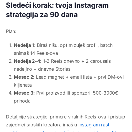
Sledeći korak: tvoja Instagram
strategija za 90 dana
Plan:
Nedelja 1:
Biraš nišu, optimizuješ profil, batch
snimaš 14 Reels-ova
Nedelja 2-4:
1-2 Reels dnevno + 2 carousels
nedeljno + dnevne Stories
Mesec 2:
Lead magnet + email lista + prvi DM-ovi
klijenata
Mesec 3:
Prvi proizvod ili sponzori, 500-3000€
prihoda
Detaljnije strategije, primere viralnih Reels-ova i pristup
zajednici srpskih kreatora imaš u
Instagram rast