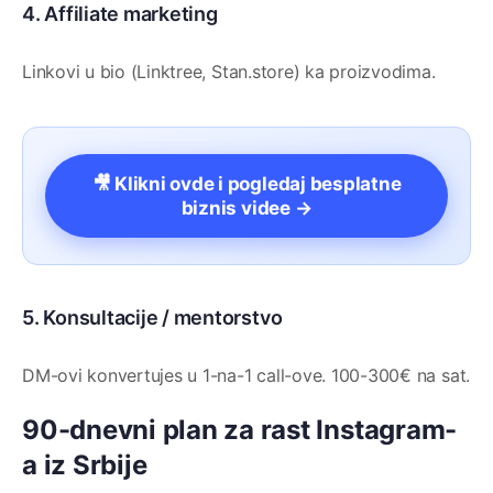
4. Affiliate marketing
Linkovi u bio (Linktree, Stan.store) ka proizvodima.
🎥 Klikni ovde i pogledaj besplatne
biznis videe →
5. Konsultacije / mentorstvo
DM-ovi konvertujes u 1-na-1 call-ove. 100-300€ na sat.
90-dnevni plan za rast Instagram-
a iz Srbije