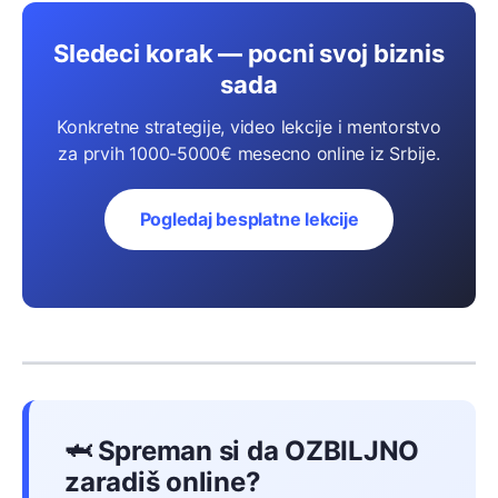
Sledeci korak — pocni svoj biznis
sada
Konkretne strategije, video lekcije i mentorstvo
za prvih 1000-5000€ mesecno online iz Srbije.
Pogledaj besplatne lekcije
🦈 Spreman si da OZBILJNO
zaradiš online?