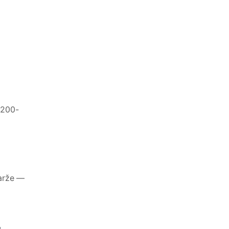
 200-
marže —
a