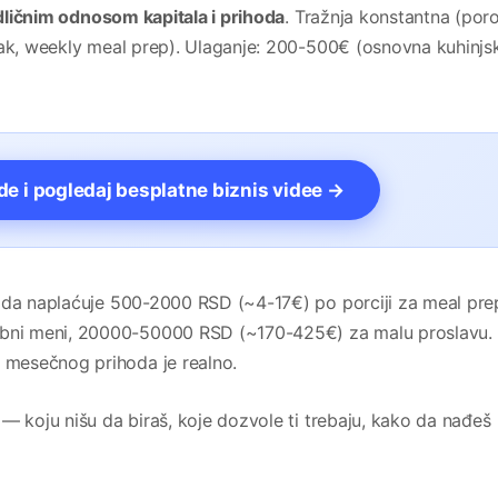
dličnim odnosom kapitala i prihoda
. Tražnja konstantna (por
čak, weekly meal prep). Ulaganje: 200-500€ (osnovna kuhinjs
vde i pogledaj besplatne biznis videe →
rada naplaćuje 500-2000 RSD (~4-17€) po porciji za meal pre
ni meni, 20000-50000 RSD (~170-425€) za malu proslavu. 
mesečnog prihoda je realno.
— koju nišu da biraš, koje dozvole ti trebaju, kako da nađeš