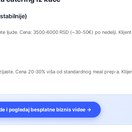
stabilnije)
e ljude. Cena: 3500-6000 RSD (~30-50€) po nedelji. Klijent 
ijaste. Cena 20-30% viša od standardnog meal prep-a. Klijen
vde i pogledaj besplatne biznis videe →