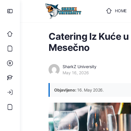
HOME
ULOGUJ
Catering Iz Kuće u
Mesečno
SharkZ University
May 16, 2026
Objavljeno:
16. May 2026.