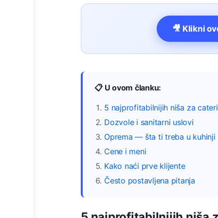
🎥 Klikni o
📋 U ovom članku:
5 najprofitabilnijih niša za cater
Dozvole i sanitarni uslovi
Oprema — šta ti treba u kuhinji
Cene i meni
Kako naći prve klijente
Često postavljena pitanja
5 najprofitabilnijih niša 