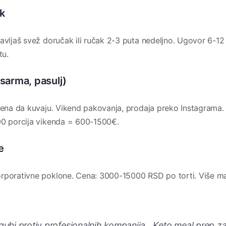
ak
avljaš svež doručak ili ručak 2-3 puta nedeljno. Ugovor 6-12
tu.
 sarma, pasulj)
emena da kuvaju. Vikend pakovanja, prodaja preko Instagrama.
00 porcija vikenda = 600-1500€.
e
orporativne poklone. Cena: 3000-15000 RSD po torti. Više 
” gubi protiv profesionalnih kompanija. „Keto meal prep z