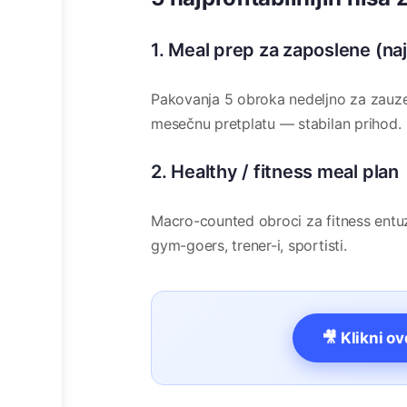
1. Meal prep za zaposlene (naj
Pakovanja 5 obroka nedeljno za zauzet
mesečnu pretplatu — stabilan prihod.
2. Healthy / fitness meal plan
Macro-counted obroci za fitness entuz
gym-goers, trener-i, sportisti.
🎥 Klikni o