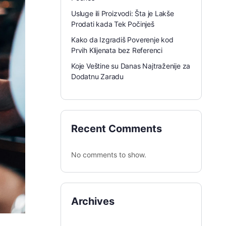
Usluge ili Proizvodi: Šta je Lakše
Prodati kada Tek Počinješ
Kako da Izgradiš Poverenje kod
Prvih Klijenata bez Referenci
Koje Veštine su Danas Najtraženije za
Dodatnu Zaradu
Recent Comments
No comments to show.
Archives