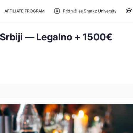
AFFILIATE PROGRAM
Pridruži se Sharkz University
TE SE
🎯 BESPLATAN PLAN
 Srbiji — Legalno + 1500€