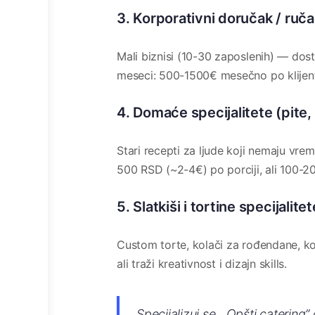
3. Korporativni doručak / ruč
Mali biznisi (10-30 zaposlenih) — dost
meseci: 500-1500€ mesečno po klijen
4. Domaće specijalitete (pite,
Stari recepti za ljude koji nemaju vr
500 RSD (~2-4€) po porciji, ali 100-2
5. Slatkiši i tortine specijalitet
Custom torte, kolači za rođendane, k
ali traži kreativnost i dizajn skills.
Specijalizuj se. „Opšti catering