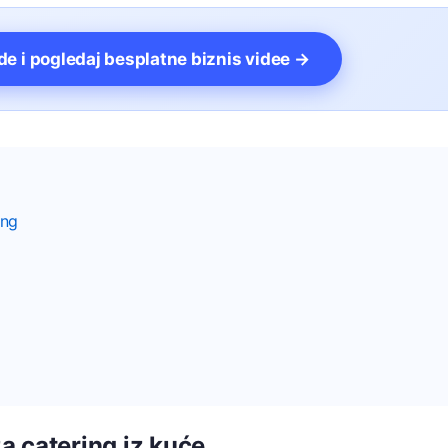
vde i pogledaj besplatne biznis videe →
ing
za catering iz kuće