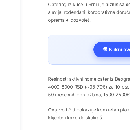
Catering iz kuće u Srbiji je
biznis sa o
slavlja, rođendani, korporativna doru
oprema + dozvole).
🎥 Klikni o
Realnost: aktivni home cater iz Beog
4000-8000 RSD (~35-70€) za 10-osob
50 mesečnih porudžbina, 1500-2500€ 
Ovaj vodič ti pokazuje konkretan plan 
klijente i kako da skaliraš.