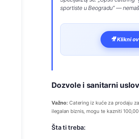
sportiste u Beogradu” — nemaš
🎥 Klikni o
Dozvole i sanitarni uslovi
Važno:
Catering iz kuće za prodaju za
ilegalan biznis, mogu te kazniti 100,0
Šta ti treba: