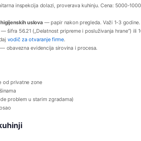
tarna inspekcija dolazi, proverava kuhinju. Cena: 5000-100
higijenskih uslova
— papir nakon pregleda. Važi 1-3 godine.
— šifra 56.21 („Delatnost pripreme i posluživanja hrane”) ili 
edaj
vodič za otvaranje firme
.
— obavezna evidencija sirovina i procesa.
e od privatne zone
ršinama
ude problem u starim zgradama)
posao
kuhinji