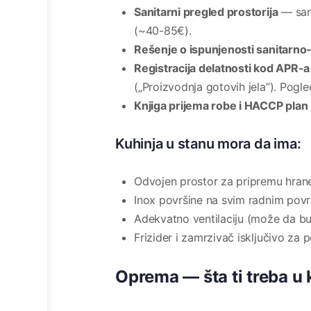
Sanitarni pregled prostorija
— sani
(~40-85€).
Rešenje o ispunjenosti sanitarno-
Registracija delatnosti kod APR-a
(„Proizvodnja gotovih jela”). Pogl
Knjiga prijema robe i HACCP plan
Kuhinja u stanu mora da ima:
Odvojen prostor za pripremu hran
Inox površine na svim radnim pov
Adekvatno ventilaciju (može da b
Frizider i zamrzivač isključivo za 
Oprema — šta ti treba u 