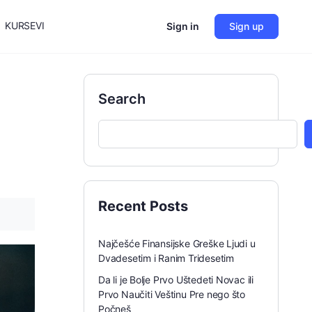
KURSEVI
Sign in
Sign up
Search
Recent Posts
Najčešće Finansijske Greške Ljudi u
Dvadesetim i Ranim Tridesetim
Da li je Bolje Prvo Uštedeti Novac ili
Prvo Naučiti Veštinu Pre nego što
Počneš