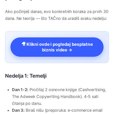
Ako počinješ danas, evo konkretnih koraka za prvih 30
dana. Ne teorija — što TAČno da uradiš svaku nedelju:
🎥 Klikni ovde i pogledaj besplatne
biznis videe →
Nedelja 1: Temelji
Dan 1-2:
Pročitaj 2 osnovne knjige (Cashvertising,
The Adweek Copywriting Handbook). 4-5 sati
čitanja po danu.
Dan 3:
Biraš nišu (preporuka: e-commerce email