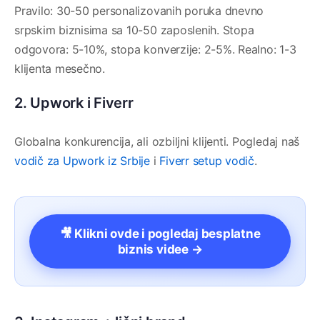
Pravilo: 30-50 personalizovanih poruka dnevno
srpskim biznisima sa 10-50 zaposlenih. Stopa
odgovora: 5-10%, stopa konverzije: 2-5%. Realno: 1-3
klijenta mesečno.
2. Upwork i Fiverr
Globalna konkurencija, ali ozbiljni klijenti. Pogledaj naš
vodič za Upwork iz Srbije
i
Fiverr setup vodič
.
🎥 Klikni ovde i pogledaj besplatne
biznis videe →