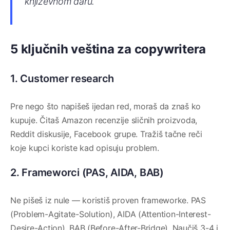
književnom daru.
5 ključnih veština za copywritera
1. Customer research
Pre nego što napišeš ijedan red, moraš da znaš ko
kupuje. Čitaš Amazon recenzije sličnih proizvoda,
Reddit diskusije, Facebook grupe. Tražiš tačne reči
koje kupci koriste kad opisuju problem.
2. Frameworci (PAS, AIDA, BAB)
Ne pišeš iz nule — koristiš proven frameworke. PAS
(Problem-Agitate-Solution), AIDA (Attention-Interest-
Desire-Action), BAB (Before-After-Bridge). Naučiš 3-4 i