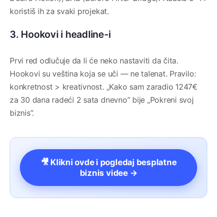
koristiš ih za svaki projekat.
3. Hookovi i headline-i
Prvi red odlučuje da li će neko nastaviti da čita.
Hookovi su veština koja se uči — ne talenat. Pravilo:
konkretnost > kreativnost. „Kako sam zaradio 1247€
za 30 dana radeći 2 sata dnevno” bije „Pokreni svoj
biznis”.
🎥 Klikni ovde i pogledaj besplatne
biznis videe →