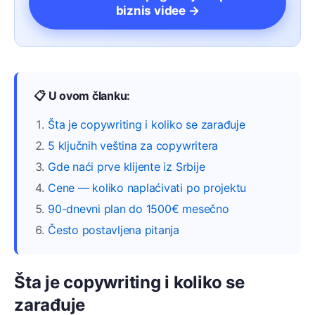
biznis videe →
📋 U ovom članku:
Šta je copywriting i koliko se zarađuje
5 ključnih veština za copywritera
Gde naći prve klijente iz Srbije
Cene — koliko naplaćivati po projektu
90-dnevni plan do 1500€ mesečno
Često postavljena pitanja
Šta je copywriting i koliko se
zarađuje