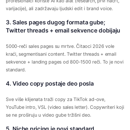
profesionalci koriste AI kao alat (research, prvi nacrt,
varijacije), ali zadržavaju ljudski edit i brand voice.
3. Sales pages dugog formata gube;
Twitter threads + email sekvence dobijaju
5000-reči sales pages su mrtve. Čitaoci 2026 vole
kraći, segmentisani content. Twitter threads + email
sekvence + landing pages od 800-1500 reči. To je novi
standard.
4. Video copy postaje deo posla
Sve više klijenata traži copy za TikTok ad-ove,
YouTube intro, VSL (video sales letter). Copywriteri koji
se ne proširuju u video gube tržišni deo.
5. Niche pricing je novi standard