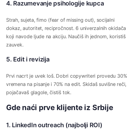
4. Razumevanje psihologije kupca
Strah, sujeta, fimo (fear of missing out), socijalni
dokaz, autoritet, recipročnost. 6 univerzalnih okidača
koji navode ljude na akciju. Naučiš ih jednom, koristiš
zauvek.
5. Edit i revizija
Prvi nacrt je uvek loš. Dobri copywriteri provedu 30%
vremena na pisanje i 70% na edit. Skidaš suvišne reči,
pojačavaš glagole, čistiš tok.
Gde naći prve klijente iz Srbije
1. LinkedIn outreach (najbolji ROI)