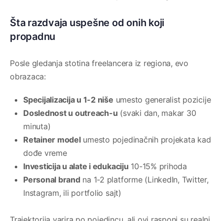
Šta razdvaja uspešne od onih koji
propadnu
Posle gledanja stotina freelancera iz regiona, evo
obrazaca:
Specijalizacija u 1-2 niše
umesto generalist pozicije
Doslednost u outreach-u
(svaki dan, makar 30
minuta)
Retainer model
umesto pojedinačnih projekata kad
dođe vreme
Investicija u alate i edukaciju
10-15% prihoda
Personal brand
na 1-2 platforme (LinkedIn, Twitter,
Instagram, ili portfolio sajt)
Trajektorija varira po pojedincu, ali ovi rasponi su realni