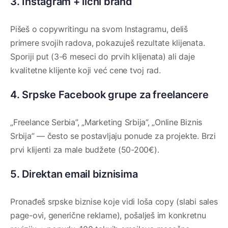
3. Instagram + lični brand
Pišeš o copywritingu na svom Instagramu, deliš
primere svojih radova, pokazuješ rezultate klijenata.
Sporiji put (3-6 meseci do prvih klijenata) ali daje
kvalitetne klijente koji već cene tvoj rad.
4. Srpske Facebook grupe za freelancere
„Freelance Serbia”, „Marketing Srbija”, „Online Biznis
Srbija” — često se postavljaju ponude za projekte. Brzi
prvi klijenti za male budžete (50-200€).
5. Direktan email biznisima
Pronađeš srpske biznise koje vidi loša copy (slabi sales
page-ovi, generične reklame), pošalješ im konkretnu