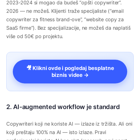
2023-2024 si mogao da budeš “opšti copywriter”.
2026 — ne možeš. Klijenti traže specijaliste (“email
copywriter za fitness brand-ove”, “website copy za
SaaS firme”). Bez specijalizacije, ne možeš da naplatiš
više od 50€ po projektu.
🎥 Klikni ovde i pogledaj besplatne
biznis videe →
2. AI-augmented workflow je standard
Copywriteri koji ne koriste AI — izlaze iz tržišta. Ali oni
koji preštaju 100% na AI — isto izlaze. Pravi