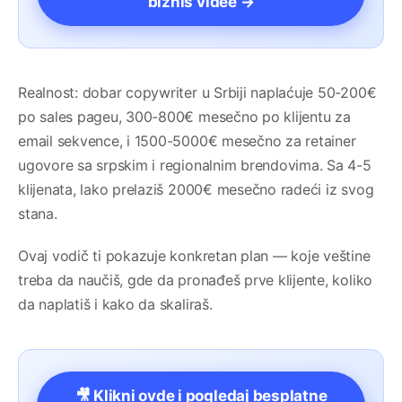
biznis videe →
Realnost: dobar copywriter u Srbiji naplaćuje 50-200€
po sales pageu, 300-800€ mesečno po klijentu za
email sekvence, i 1500-5000€ mesečno za retainer
ugovore sa srpskim i regionalnim brendovima. Sa 4-5
klijenata, lako prelaziš 2000€ mesečno radeći iz svog
stana.
Ovaj vodič ti pokazuje konkretan plan — koje veštine
treba da naučiš, gde da pronađeš prve klijente, koliko
da naplatiš i kako da skaliraš.
🎥 Klikni ovde i pogledaj besplatne