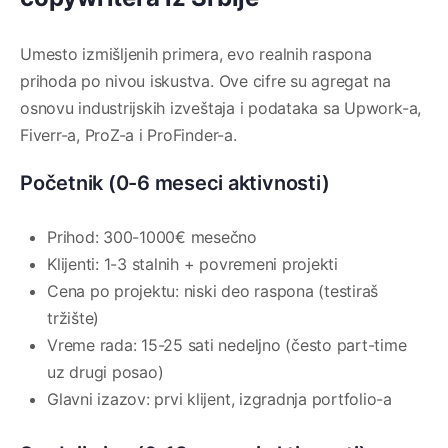
Umesto izmišljenih primera, evo realnih raspona
prihoda po nivou iskustva. Ove cifre su agregat na
osnovu industrijskih izveštaja i podataka sa Upwork-a,
Fiverr-a, ProZ-a i ProFinder-a.
Početnik (0-6 meseci aktivnosti)
Prihod: 300-1000€ mesečno
Klijenti: 1-3 stalnih + povremeni projekti
Cena po projektu: niski deo raspona (testiraš
tržište)
Vreme rada: 15-25 sati nedeljno (često part-time
uz drugi posao)
Glavni izazov: prvi klijent, izgradnja portfolio-a