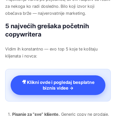
za nekoga ko radi dosledno. Bilo koji izvor koji
obećava brže — najverovatnije marketing.
5 najvećih grešaka početnih
copywritera
Vidim ih konstantno — evo top 5 koje te koštaju
klijenata i novca:
🎥 Klikni ovde i pogledaj besplatne
biznis videe →
Pisanje za “sve” klijente.
Generic copy ne prodaje.