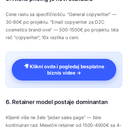
Cene rastu sa specifičnošću. “General copywriter” —
30-80€ po projektu. “Email copywriter za D2C
cosmetics brand-ove” — 500-1500€ po projektu. Ista
reč “copywriter”, 10x razlika u ceni.
🎥 Klikni ovde i pogledaj besplatne
biznis videe →
6. Retainer model postaje dominantan
Klijenti više ne žele “jedan sales page” — žele
kontinuiran rad. Mesečni retainer od 1500-4000€ sa 4-