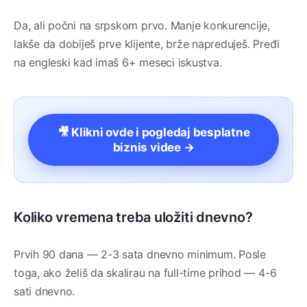
Da, ali počni na srpskom prvo. Manje konkurencije,
lakše da dobiješ prve klijente, brže napreduješ. Pređi
na engleski kad imaš 6+ meseci iskustva.
🎥 Klikni ovde i pogledaj besplatne
biznis videe →
Koliko vremena treba uložiti dnevno?
Prvih 90 dana — 2-3 sata dnevno minimum. Posle
toga, ako želiš da skalirau na full-time prihod — 4-6
sati dnevno.