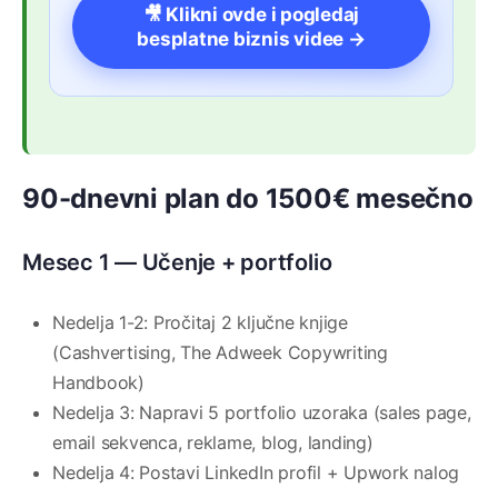
🎥 Klikni ovde i pogledaj
besplatne biznis videe →
90-dnevni plan do 1500€ mesečno
Mesec 1 — Učenje + portfolio
Nedelja 1-2: Pročitaj 2 ključne knjige
(Cashvertising, The Adweek Copywriting
Handbook)
Nedelja 3: Napravi 5 portfolio uzoraka (sales page,
email sekvenca, reklame, blog, landing)
Nedelja 4: Postavi LinkedIn profil + Upwork nalog