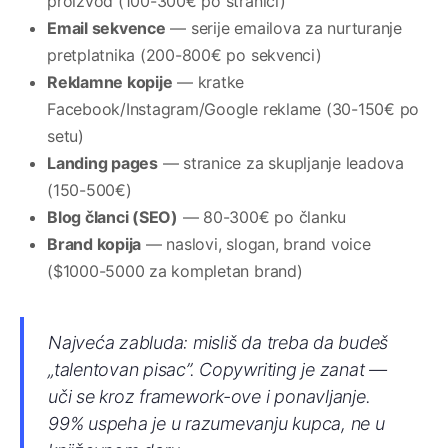
proizvod (100-300€ po stranici)
Email sekvence
— serije emailova za nurturanje
pretplatnika (200-800€ po sekvenci)
Reklamne kopije
— kratke
Facebook/Instagram/Google reklame (30-150€ po
setu)
Landing pages
— stranice za skupljanje leadova
(150-500€)
Blog članci (SEO)
— 80-300€ po članku
Brand kopija
— naslovi, slogan, brand voice
($1000-5000 za kompletan brand)
Najveća zabluda: misliš da treba da budeš
„talentovan pisac”. Copywriting je zanat —
uči se kroz framework-ove i ponavljanje.
99% uspeha je u razumevanju kupca, ne u