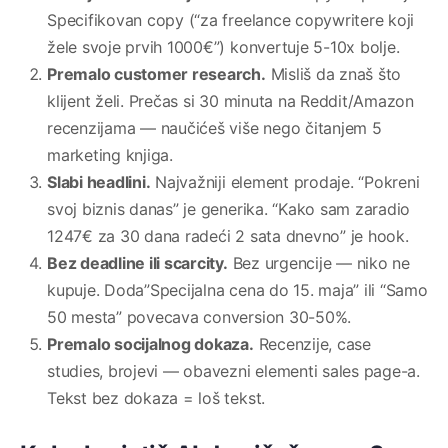
Specifikovan copy (“za freelance copywritere koji
žele svoje prvih 1000€”) konvertuje 5-10x bolje.
Premalo customer research.
Misliš da znaš što
klijent želi. Prečas si 30 minuta na Reddit/Amazon
recenzijama — naučićeš više nego čitanjem 5
marketing knjiga.
Slabi headlini.
Najvažniji element prodaje. “Pokreni
svoj biznis danas” je generika. “Kako sam zaradio
1247€ za 30 dana radeći 2 sata dnevno” je hook.
Bez deadline ili scarcity.
Bez urgencije — niko ne
kupuje. Doda”Specijalna cena do 15. maja” ili “Samo
50 mesta” povecava conversion 30-50%.
Premalo socijalnog dokaza.
Recenzije, case
studies, brojevi — obavezni elementi sales page-a.
Tekst bez dokaza = loš tekst.