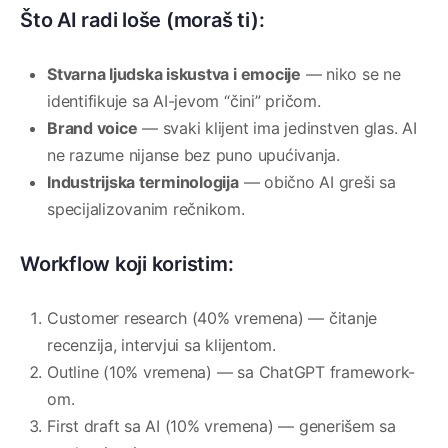
Što AI radi loše (moraš ti):
Stvarna ljudska iskustva i emocije
— niko se ne
identifikuje sa AI-jevom “čini” pričom.
Brand voice
— svaki klijent ima jedinstven glas. AI
ne razume nijanse bez puno upućivanja.
Industrijska terminologija
— obično AI greši sa
specijalizovanim rečnikom.
Workflow koji koristim:
Customer research (40% vremena) — čitanje
recenzija, intervjui sa klijentom.
Outline (10% vremena) — sa ChatGPT framework-
om.
First draft sa AI (10% vremena) — generišem sa