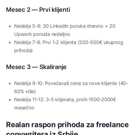
Mesec 2 — Prvi klijenti
Nedelja 5-6: 30 LinkedIn poruka dnevno + 20
Upwork ponuda nedeljno
Nedelja 7-8: Prvi 1-2 klijenta (200-500€ ukupnog
prihoda)
Mesec 3 — Skaliranje
Nedelja 9-10: Povećavaš cene za nove klijente (40-
60% više)
Nedelja 11-12: 3-5 klijenata, prvih 1500-2000€
mesečno
Realan raspon prihoda za freelance
copywritera iz Srbije