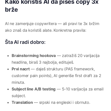
Kako koristiš AI da pišeš copy 3x
brže
AI ne zamenjuje copywritera — ali pravi te 3x bržim
ako znaš da koristiš alate. Konkretna pravila:
Šta AI radi dobro:
Brainstorming hookova
— zatražiš 20 varijacija
headlina, biraš 3 najbolja, edituješ.
Prvi nacrt
— daješ strukturu (PAS framework,
customer pain points), AI generiše first draft za 2
minuta.
Subject line A/B testing
— 5-10 varijacija za email
subject.
Translation
— srpski na engleski i obrnuto.