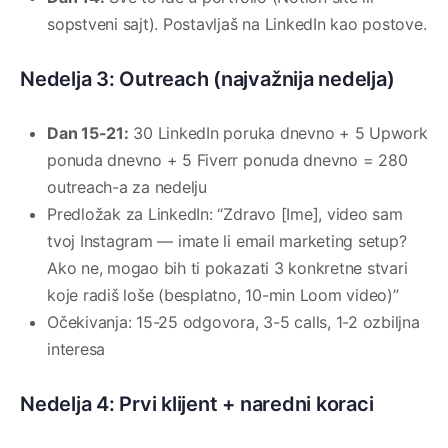
sopstveni sajt). Postavljaš na LinkedIn kao postove.
Nedelja 3: Outreach (najvažnija nedelja)
Dan 15-21:
30 LinkedIn poruka dnevno + 5 Upwork
ponuda dnevno + 5 Fiverr ponuda dnevno = 280
outreach-a za nedelju
Predložak za LinkedIn: “Zdravo [Ime], video sam
tvoj Instagram — imate li email marketing setup?
Ako ne, mogao bih ti pokazati 3 konkretne stvari
koje radiš loše (besplatno, 10-min Loom video)”
Očekivanja: 15-25 odgovora, 3-5 calls, 1-2 ozbiljna
interesa
Nedelja 4: Prvi klijent + naredni koraci