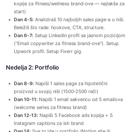
kopije za fitness/wellness brand-ove — najlakše za
start)
Dan 4-5:
Analiziraš 10 najboljih sales page-a u niši.
Beležiš što rade: hookove, CTA, structure.
Dan 6-7:
Setup LinkedIn profil sa jasnom pozicijom
(“Email copywriter za fitness brand-ove”). Setup
Upwork profil. Setup Fiverr gig.
Nedelja 2: Portfolio
Dan 8-9:
Napiši 1 sales page za hipotetični
proizvod u svojoj niši (1500-2500 reči)
Dan 10-11:
Napiši 1 email sekvencu od 5 emailova
(welcome series za fitness brand)
Dan 12-13:
Napiši 5 Facebook ads kopija + 5
Instagram captions za isti brand
Dan 14:
Sve to ide u portfolio (Notion site ili