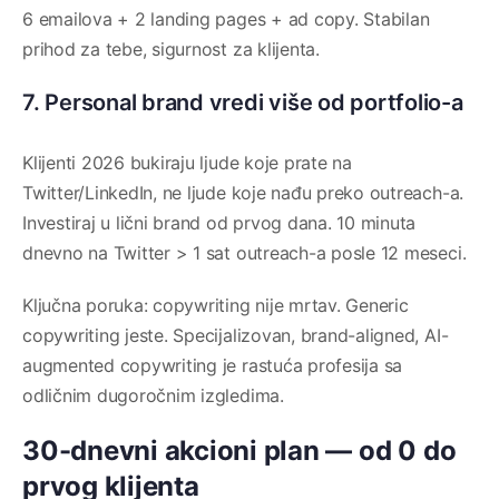
6 emailova + 2 landing pages + ad copy. Stabilan
prihod za tebe, sigurnost za klijenta.
7. Personal brand vredi više od portfolio-a
Klijenti 2026 bukiraju ljude koje prate na
Twitter/LinkedIn, ne ljude koje nađu preko outreach-a.
Investiraj u lični brand od prvog dana. 10 minuta
dnevno na Twitter > 1 sat outreach-a posle 12 meseci.
Ključna poruka: copywriting nije mrtav. Generic
copywriting jeste. Specijalizovan, brand-aligned, AI-
augmented copywriting je rastuća profesija sa
odličnim dugoročnim izgledima.
30-dnevni akcioni plan — od 0 do
prvog klijenta