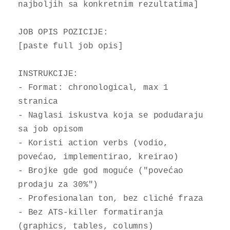
najboljih sa konkretnim rezultatima]

JOB OPIS POZICIJE:

[paste full job opis]

INSTRUKCIJE:

- Format: chronological, max 1 
stranica

- Naglasi iskustva koja se podudaraju 
sa job opisom

- Koristi action verbs (vodio, 
povećao, implementirao, kreirao)

- Brojke gde god moguće ("povećao 
prodaju za 30%")

- Profesionalan ton, bez cliché fraza

- Bez ATS-killer formatiranja 
(graphics, tables, columns)