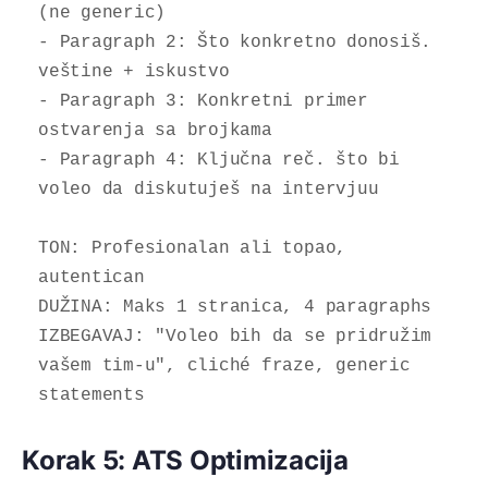
(ne generic)

- Paragraph 2: Što konkretno donosiš. 
veštine + iskustvo

- Paragraph 3: Konkretni primer 
ostvarenja sa brojkama

- Paragraph 4: Ključna reč. što bi 
voleo da diskutuješ na intervjuu

TON: Profesionalan ali topao, 
autentican

DUŽINA: Maks 1 stranica, 4 paragraphs

IZBEGAVAJ: "Voleo bih da se pridružim 
vašem tim-u", cliché fraze, generic 
statements
Korak 5: ATS Optimizacija