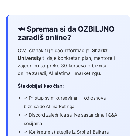
🦈 Spreman si da OZBILJNO
zaradiš online?
Ovaj članak ti je dao informacije.
Sharkz
University
ti daje konkretan plan, mentore i
zajednicu sa preko 30 kurseva o biznisu,
online zaradi, AI alatima i marketingu.
Šta dobijaš kao član:
✓ Pristup svim kursevima — od osnova
biznisa do AI marketinga
✓ Discord zajednica sa live sastancima i Q&A
sesijama
✓ Konkretne strategije iz Srbije i Balkana