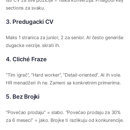
Isti CV za sve pozicije = niska konverzija. Prilagodi key
sections za svaku.
3. Predugacki CV
Maks 1 stranica za junior, 2 za senior. AI često generiše
dugacke verzije. skrati ih.
4. Cliché Fraze
“Tim igrač”, “Hard worker”, “Detail-oriented”. AI ih vole.
HR menadžeri ih ne. Zameni sa konkretnim primerima.
5. Bez Brojki
“Povećao prodaju” = slabo. “Povećao prodaju za 30%
za 6 meseci” = jako. Brojke ti razlikuju od konkurencije.