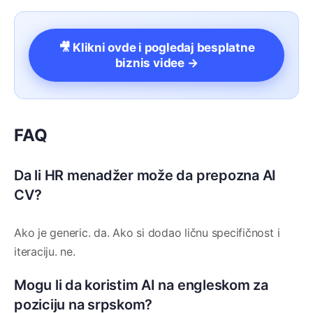
🎥 Klikni ovde i pogledaj besplatne
biznis videe →
FAQ
Da li HR menadžer može da prepozna AI
CV?
Ako je generic. da. Ako si dodao ličnu specifičnost i
iteraciju. ne.
Mogu li da koristim AI na engleskom za
poziciju na srpskom?