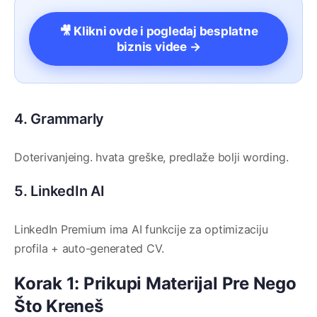
🎥 Klikni ovde i pogledaj besplatne
biznis videe →
4. Grammarly
Doterivanjeing. hvata greške, predlaže bolji wording.
5. LinkedIn AI
LinkedIn Premium ima AI funkcije za optimizaciju
profila + auto-generated CV.
Korak 1: Prikupi Materijal Pre Nego
Što Kreneš