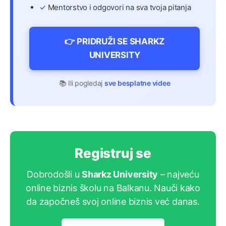
✓ Mentorstvo i odgovori na sva tvoja pitanja
👉 PRIDRUŽI SE SHARKZ
UNIVERSITY
📚 Ili pogledaj
sve besplatne videe
Registruj se
Dobrodošli u
Sharkz University
– najveću
online biznis školu na Balkanu. Nauči kako
da započneš svoj online biznis već danas.