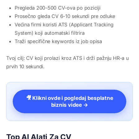
Pregleda 200-500 CV-ova po poziciji
Prosečno gleda CV 6-10 sekundi pre odluke
Većina firmi koristi ATS (Applicant Tracking
System) koji automatski filtrira
Traži specifične keywords iz job opisa
Tvoj cilj: CV koji prolazi kroz ATS i drži pažnju HR-a u
prvih 10 sekundi.
🎥 Klikni ovde i pogledaj besplatne
biznis videe →
Top AI Alati Za CV