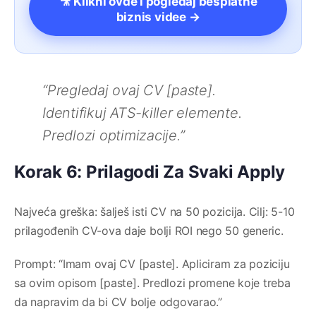
🎥 Klikni ovde i pogledaj besplatne
biznis videe →
“Pregledaj ovaj CV [paste].
Identifikuj ATS-killer elemente.
Predlozi optimizacije.”
Korak 6: Prilagodi Za Svaki Apply
Najveća greška: šalješ isti CV na 50 pozicija. Cilj: 5-10
prilagođenih CV-ova daje bolji ROI nego 50 generic.
Prompt: “Imam ovaj CV [paste]. Apliciram za poziciju
sa ovim opisom [paste]. Predlozi promene koje treba
da napravim da bi CV bolje odgovarao.”