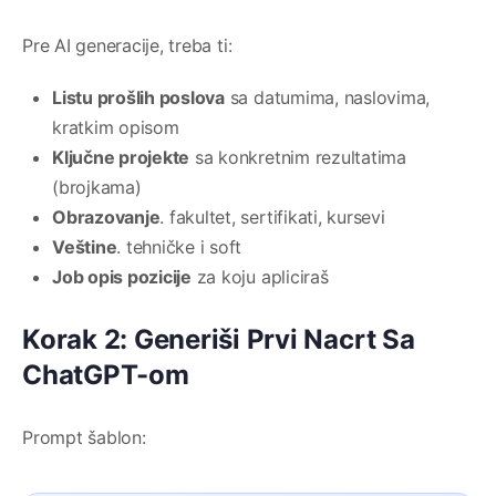
Pre AI generacije, treba ti:
Listu prošlih poslova
sa datumima, naslovima,
kratkim opisom
Ključne projekte
sa konkretnim rezultatima
(brojkama)
Obrazovanje
. fakultet, sertifikati, kursevi
Veštine
. tehničke i soft
Job opis pozicije
za koju apliciraš
Korak 2: Generiši Prvi Nacrt Sa
ChatGPT-om
Prompt šablon: