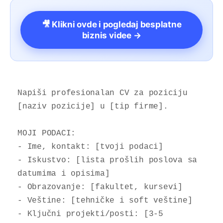
🎥 Klikni ovde i pogledaj besplatne
biznis videe →
Napiši profesionalan CV za poziciju 
[naziv pozicije] u [tip firme].

MOJI PODACI:

- Ime, kontakt: [tvoji podaci]

- Iskustvo: [lista prošlih poslova sa 
datumima i opisima]

- Obrazovanje: [fakultet, kursevi]

- Veštine: [tehničke i soft veštine]

- Ključni projekti/posti: [3-5 