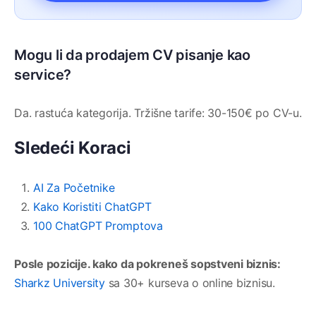
Mogu li da prodajem CV pisanje kao
service?
Da. rastuća kategorija. Tržišne tarife: 30-150€ po CV-u.
Sledeći Koraci
AI Za Početnike
Kako Koristiti ChatGPT
100 ChatGPT Promptova
Posle pozicije. kako da pokreneš sopstveni biznis:
Sharkz University
sa 30+ kurseva o online biznisu.