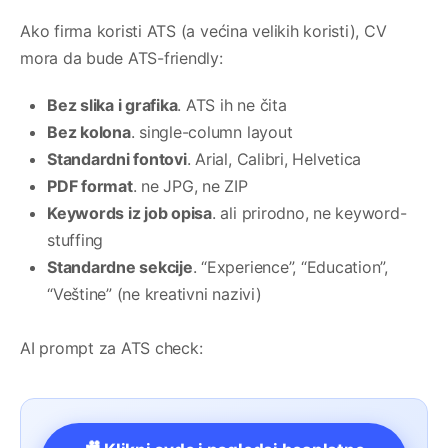
Ako firma koristi ATS (a većina velikih koristi), CV
mora da bude ATS-friendly:
Bez slika i grafika
. ATS ih ne čita
Bez kolona
. single-column layout
Standardni fontovi
. Arial, Calibri, Helvetica
PDF format
. ne JPG, ne ZIP
Keywords iz job opisa
. ali prirodno, ne keyword-
stuffing
Standardne sekcije
. “Experience”, “Education”,
“Veštine” (ne kreativni nazivi)
AI prompt za ATS check: