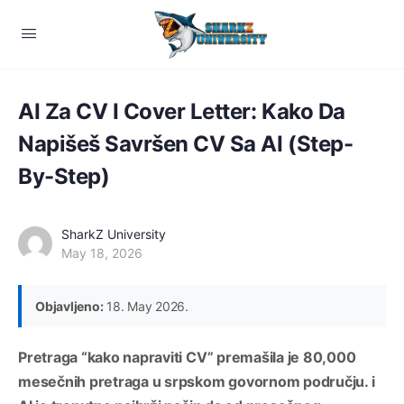
AI Za CV I Cover Letter: Kako Da
Napišeš Savršen CV Sa AI (Step-
By-Step)
SharkZ University
May 18, 2026
Objavljeno:
18. May 2026.
Pretraga “kako napraviti CV” premašila je 80,000
mesečnih pretraga u srpskom govornom području. i