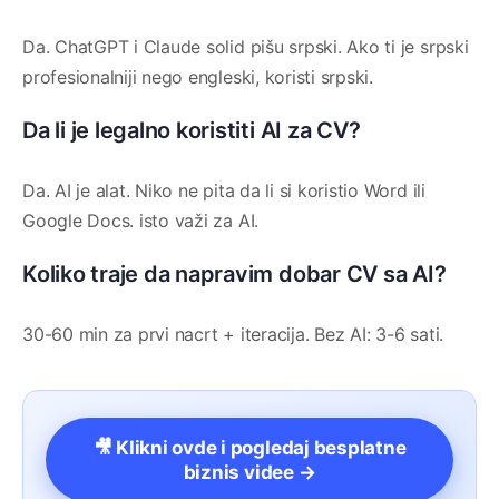
Da. ChatGPT i Claude solid pišu srpski. Ako ti je srpski
profesionalniji nego engleski, koristi srpski.
Da li je legalno koristiti AI za CV?
Da. AI je alat. Niko ne pita da li si koristio Word ili
Google Docs. isto važi za AI.
Koliko traje da napravim dobar CV sa AI?
30-60 min za prvi nacrt + iteracija. Bez AI: 3-6 sati.
🎥 Klikni ovde i pogledaj besplatne
biznis videe →