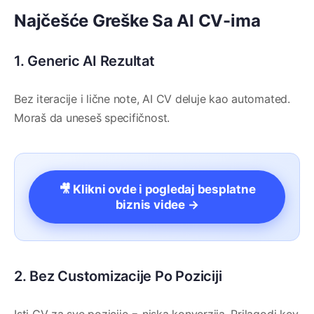
Najčešće Greške Sa AI CV-ima
1. Generic AI Rezultat
Bez iteracije i lične note, AI CV deluje kao automated.
Moraš da uneseš specifičnost.
🎥 Klikni ovde i pogledaj besplatne
biznis videe →
2. Bez Customizacije Po Poziciji