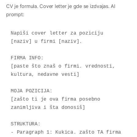
CV je formula. Cover letter je gde se izdvajas. AI
prompt:
Napiši cover letter za poziciju 
[naziv] u firmi [naziv].

FIRMA INFO:

[paste što znaš o firmi. vrednosti, 
kultura, nedavne vesti]

MOJA POZICIJA:

[zašto ti je ova firma posebno 
zanimljiva i šta donosiš]

STRUKTURA:

- Paragraph 1: Kukica. zašto TA firma 