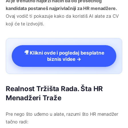
AI je trenutno najbrži način da od prosečnog
kandidata postaneš najprivlačniji za HR menadžere.
Ovaj vodič ti pokazuje kako da koristiš AI alate za CV
koji će te izdvojiti.
🎥 Klikni ovde i pogledaj besplatne
biznis videe →
Realnost Tržišta Rada. Šta HR
Menadžeri Traže
Pre nego što uđemo u alate, razumi što HR menadžer
tačno radi: