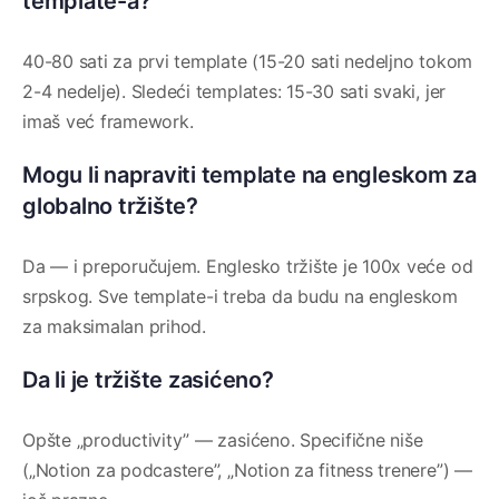
template-a?
40-80 sati za prvi template (15-20 sati nedeljno tokom
2-4 nedelje). Sledeći templates: 15-30 sati svaki, jer
imaš već framework.
Mogu li napraviti template na engleskom za
globalno tržište?
Da — i preporučujem. Englesko tržište je 100x veće od
srpskog. Sve template-i treba da budu na engleskom
za maksimalan prihod.
Da li je tržište zasićeno?
Opšte „productivity” — zasićeno. Specifične niše
(„Notion za podcastere”, „Notion za fitness trenere”) —