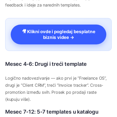
feedback i ideje za narednih templates.
🎥 Klikni ovde i pogledaj besplatne
biznis videe →
Mesec 4-6: Drugi i treći template
Logično nadovezivanje — ako prvi je “Freelance OS”,
drugi je “Client CRM”, treći “Invoice tracker”. Cross-
promotion između svih. Prosek po prodaji raste
(kupuju više).
Mesec 7-12: 5-7 templates u katalogu