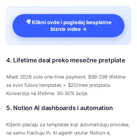
🎥 Klikni ovde i pogledaj besplatne
biznis videe →
4. Lifetime deal preko mesečne pretplate
Mladi 2026 vole one-time payment. $99-299 lifetime
sa svim future templates > $20/mes pretplata.
Konverzija na lifetime: 30-50% bolje.
5. Notion AI dashboards i automation
Klijenti plaćaju za templates koji automatizuju procese,
ne samo trackuju ih. AI agenti unutar Notion-a,