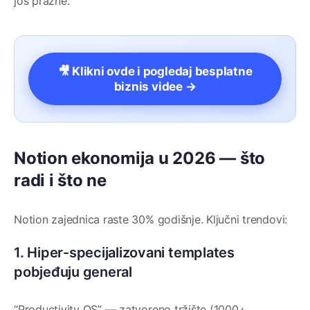
još prazne.
🎥 Klikni ovde i pogledaj besplatne
biznis videe →
Notion ekonomija u 2026 — što
radi i što ne
Notion zajednica raste 30% godišnje. Ključni trendovi:
1. Hiper-specijalizovani templates
pobjeđuju general
“Productivity OS” — zatvoreno tržište (1000+