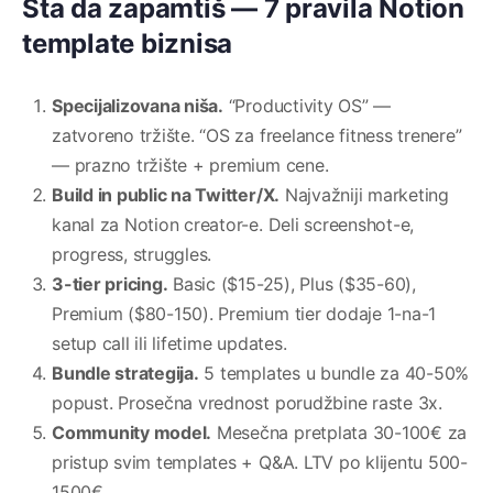
Šta da zapamtiš — 7 pravila Notion
template biznisa
Specijalizovana niša.
“Productivity OS” —
zatvoreno tržište. “OS za freelance fitness trenere”
— prazno tržište + premium cene.
Build in public na Twitter/X.
Najvažniji marketing
kanal za Notion creator-e. Deli screenshot-e,
progress, struggles.
3-tier pricing.
Basic ($15-25), Plus ($35-60),
Premium ($80-150). Premium tier dodaje 1-na-1
setup call ili lifetime updates.
Bundle strategija.
5 templates u bundle za 40-50%
popust. Prosečna vrednost porudžbine raste 3x.
Community model.
Mesečna pretplata 30-100€ za
pristup svim templates + Q&A. LTV po klijentu 500-
1500€.