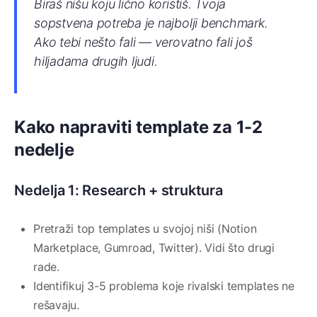
Biraš nišu koju lično koristiš. Tvoja
sopstvena potreba je najbolji benchmark.
Ako tebi nešto fali — verovatno fali još
hiljadama drugih ljudi.
Kako napraviti template za 1-2
nedelje
Nedelja 1: Research + struktura
Pretraži top templates u svojoj niši (Notion
Marketplace, Gumroad, Twitter). Vidi što drugi
rade.
Identifikuj 3-5 problema koje rivalski templates ne
rešavaju.