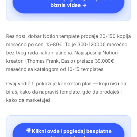
biznis videe →
Realnost: dobar Notion template prodaje 20-150 kopija
mesečno po ceni 15-80€. To je 300-12000€ mesečno
bez tvog rada nakon launcha. Najuspešniji Notion
kreatori (Thomas Frank, Easlo) prelaze 30,000€
mesečno sa katalogom od 10-15 templates.
Ovaj vodič ti pokazuje konkretan plan — koju nišu da
biraš, kako da napraviš template, gde da prodaješ i
kako da marketuješ.
🎥 Klikni ovde i pogledaj besplatne