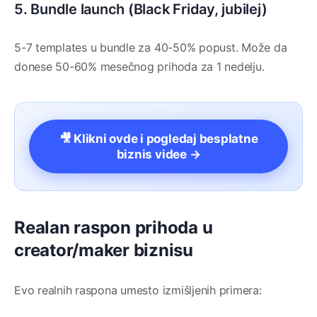
5. Bundle launch (Black Friday, jubilej)
5-7 templates u bundle za 40-50% popust. Može da
donese 50-60% mesečnog prihoda za 1 nedelju.
🎥 Klikni ovde i pogledaj besplatne
biznis videe →
Realan raspon prihoda u
creator/maker biznisu
Evo realnih raspona umesto izmišljenih primera: