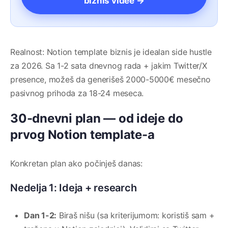
biznis videe →
Realnost: Notion template biznis je idealan side hustle
za 2026. Sa 1-2 sata dnevnog rada + jakim Twitter/X
presence, možeš da generišeš 2000-5000€ mesečno
pasivnog prihoda za 18-24 meseca.
30-dnevni plan — od ideje do
prvog Notion template-a
Konkretan plan ako počinješ danas:
Nedelja 1: Ideja + research
Dan 1-2:
Biraš nišu (sa kriterijumom: koristiš sam +