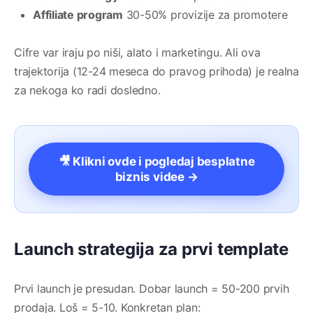
Affiliate program
30-50% provizije za promotere
Cifre var iraju po niši, alato i marketingu. Ali ova
trajektorija (12-24 meseca do pravog prihoda) je realna
za nekoga ko radi dosledno.
🎥 Klikni ovde i pogledaj besplatne
biznis videe →
Launch strategija za prvi template
Prvi launch je presudan. Dobar launch = 50-200 prvih
prodaja. Loš = 5-10. Konkretan plan: