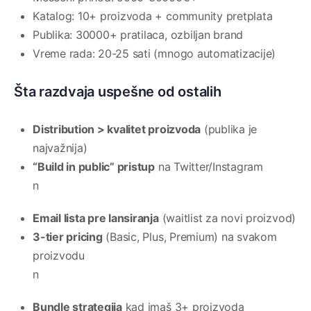
Katalog: 10+ proizvoda + community pretplata
Publika: 30000+ pratilaca, ozbiljan brand
Vreme rada: 20-25 sati (mnogo automatizacije)
Šta razdvaja uspešne od ostalih
Distribution > kvalitet proizvoda
(publika je
najvažnija)
“Build in public” pristup
na Twitter/Instagram
n
Email lista pre lansiranja
(waitlist za novi proizvod)
3-tier pricing
(Basic, Plus, Premium) na svakom
proizvodu
n
Bundle strategija
kad imaš 3+ proizvoda