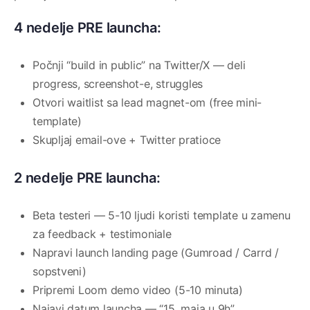
4 nedelje PRE launcha:
Počnji “build in public” na Twitter/X — deli
progress, screenshot-e, struggles
Otvori waitlist sa lead magnet-om (free mini-
template)
Skupljaj email-ove + Twitter pratioce
2 nedelje PRE launcha:
Beta testeri — 5-10 ljudi koristi template u zamenu
za feedback + testimoniale
Napravi launch landing page (Gumroad / Carrd /
sopstveni)
Pripremi Loom demo video (5-10 minuta)
Najavi datum launcha — “15. maja u 9h”