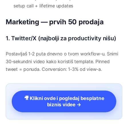
setup call + lifetime updates
Marketing — prvih 50 prodaja
1. Twitter/X (najbolji za productivity nišu)
Postavljaš 1-2 puta dnevno o tvom workflow-u. Snimi
30-sekundni video kako koristiš template. Pinned
tweet = ponuda. Conversion: 1-3% od view-a.
🎥 Klikni ovde i pogledaj besplatne
biznis videe →