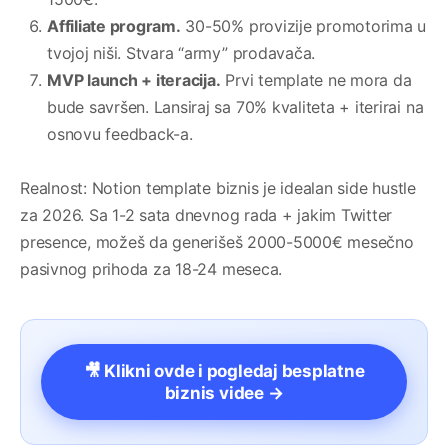
Affiliate program.
30-50% provizije promotorima u
tvojoj niši. Stvara “army” prodavača.
MVP launch + iteracija.
Prvi template ne mora da
bude savršen. Lansiraj sa 70% kvaliteta + iterirai na
osnovu feedback-a.
Realnost: Notion template biznis je idealan side hustle
za 2026. Sa 1-2 sata dnevnog rada + jakim Twitter
presence, možeš da generišeš 2000-5000€ mesečno
pasivnog prihoda za 18-24 meseca.
🎥 Klikni ovde i pogledaj besplatne
biznis videe →