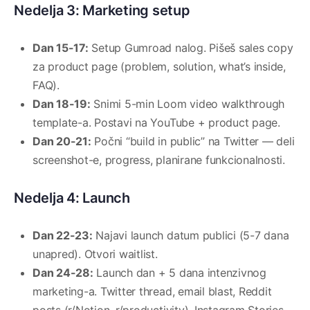
Nedelja 3: Marketing setup
Dan 15-17:
Setup Gumroad nalog. Pišeš sales copy
za product page (problem, solution, what’s inside,
FAQ).
Dan 18-19:
Snimi 5-min Loom video walkthrough
template-a. Postavi na YouTube + product page.
Dan 20-21:
Počni “build in public” na Twitter — deli
screenshot-e, progress, planirane funkcionalnosti.
Nedelja 4: Launch
Dan 22-23:
Najavi launch datum publici (5-7 dana
unapred). Otvori waitlist.
Dan 24-28:
Launch dan + 5 dana intenzivnog
marketing-a. Twitter thread, email blast, Reddit
posts (r/Notion, r/productivity), Instagram Stories.