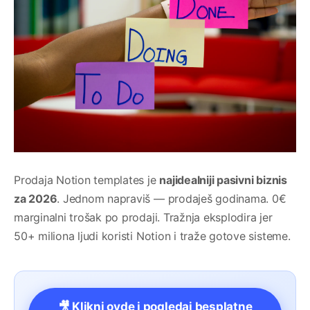
Prodaja Notion templates je
najidealniji pasivni biznis
za 2026
. Jednom napraviš — prodaješ godinama. 0€
marginalni trošak po prodaji. Tražnja eksplodira jer
50+ miliona ljudi koristi Notion i traže gotove sisteme.
🎥 Klikni ovde i pogledaj besplatne