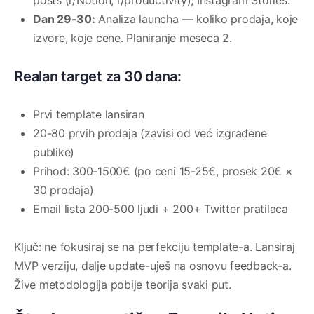
Dan 29-30:
Analiza launcha — koliko prodaja, koje
izvore, koje cene. Planiranje meseca 2.
Realan target za 30 dana:
Prvi template lansiran
20-80 prvih prodaja (zavisi od već izgrađene
publike)
Prihod: 300-1500€ (po ceni 15-25€, prosek 20€ ×
30 prodaja)
Email lista 200-500 ljudi + 200+ Twitter pratilaca
Ključ: ne fokusiraj se na perfekciju template-a. Lansiraj
MVP verziju, dalje update-uješ na osnovu feedback-a.
Žive metodologija pobije teorija svaki put.