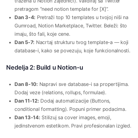
tražena u Notion zajednici). Validiraj sa Twitter
pretragom “need notion template for [X]”.
Dan 3-4:
Pretraži top 10 templates u tvojoj niši na
Gumroad, Notion Marketplace, Twitter. Beleži: što
imaju, što fali, koje cene.
Dan 5-7:
Nacrtaj strukturu tvog template-a — koji
database-i, kako se povezuju, koje funkcionalnosti.
Nedelja 2: Build u Notion-u
Dan 8-10:
Napravi sve database-i sa propertijima.
Dodaj veze (relations, rollups, formulae).
Dan 11-12:
Dodaj automatizacije (Buttons,
conditional formatting). Popuni primer podacima.
Dan 13-14:
Stilizuj sa cover images, emoji,
jedinstvenom estetikom. Pravi profesionalan izgled.