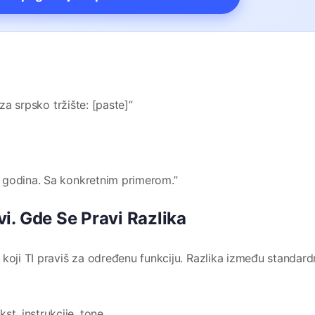
 za srpsko tržište: [paste]”
 godina. Sa konkretnim primerom.”
i. Gde Se Pravi Razlika
 koji TI praviš za određenu funkciju. Razlika između standar
st, instrukcije, tone