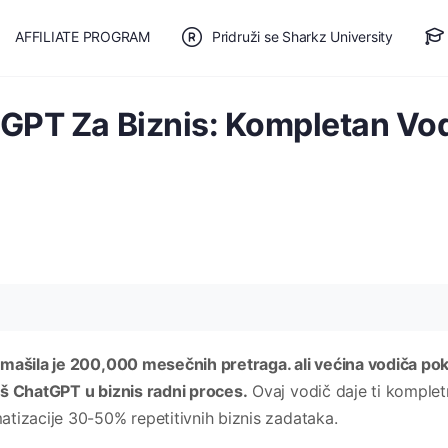
AFFILIATE PROGRAM
Pridruži se Sharkz University
TE SE
🎯 BESPLATAN PLAN
tGPT Za Biznis: Kompletan Vo
emašila je 200,000 mesečnih pretraga. ali većina vodiča po
eš ChatGPT u biznis radni proces.
Ovaj vodič daje ti komple
tizacije 30-50% repetitivnih biznis zadataka.