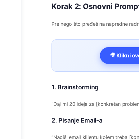
Korak 2: Osnovni Prompt
Pre nego što pređeš na napredne radn
🎥 Klikni o
1. Brainstorming
“Daj mi 20 ideja za [konkretan proble
2. Pisanje Email-a
“Napiši email klijentu kojem treba [kon