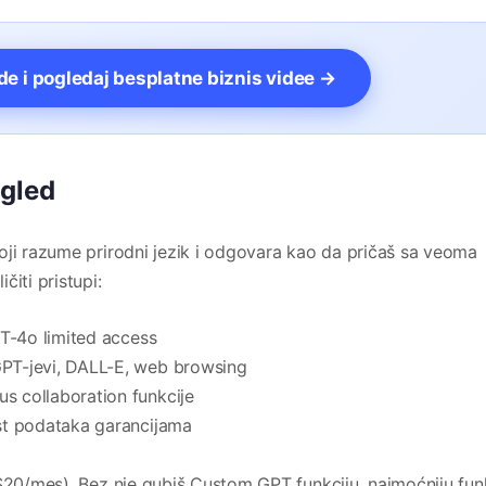
vde i pogledaj besplatne biznis videe →
egled
oji razume prirodni jezik i odgovara kao da pričaš sa veoma
iti pristupi:
T-4o limited access
T-jevi, DALL-E, web browsing
us collaboration funkcije
st podataka garancijama
($20/mes). Bez nje gubiš Custom GPT funkciju. najmoćniju fun