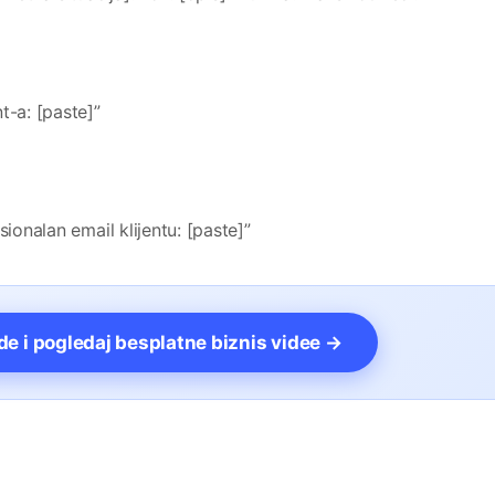
t-a: [paste]”
sionalan email klijentu: [paste]”
vde i pogledaj besplatne biznis videe →