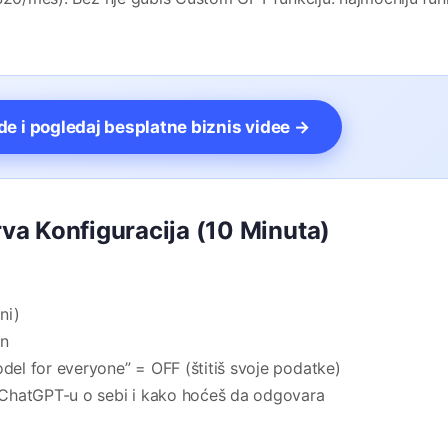
vde i pogledaj besplatne biznis videe →
Prva Konfiguracija (10 Minuta)
ni)
an
odel for everyone” = OFF (štitiš svoje podatke)
ci ChatGPT-u o sebi i kako hoćeš da odgovara