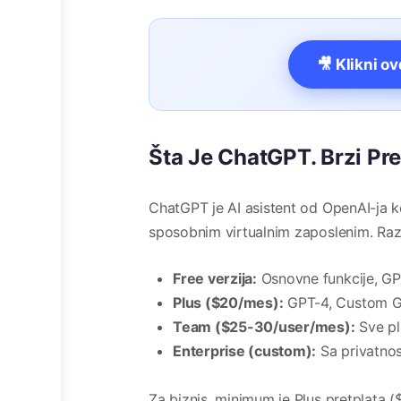
🎥 Klikni o
Šta Je ChatGPT. Brzi Pr
ChatGPT je AI asistent od OpenAI-ja k
sposobnim virtualnim zaposlenim. Različ
Free verzija:
Osnovne funkcije, GP
Plus ($20/mes):
GPT-4, Custom GP
Team ($25-30/user/mes):
Sve pl
Enterprise (custom):
Sa privatno
Za biznis, minimum je Plus pretplata 