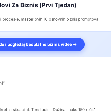
ovi Za Biznis (Prvi Tjedan)
i proces-e, master ovih 10 osnovnih biznis promptova:
vde i pogledaj besplatne biznis videe →
m]”
kretna situacija]. Ton: [opis]. Dužina: maks 150 reči.”