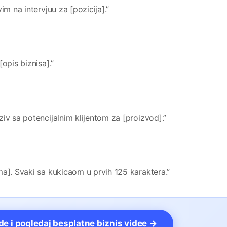
im na intervjuu za [pozicija].”
opis biznisa].”
iv sa potencijalnim klijentom za [proizvod].”
ma]. Svaki sa kukicaom u prvih 125 karaktera.”
vde i pogledaj besplatne biznis videe →