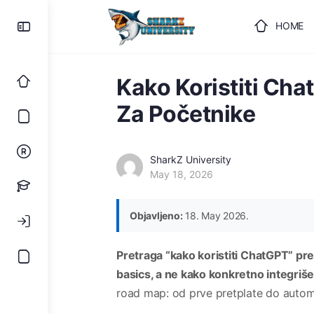
HOME
ULOGUJ
Kako Koristiti Cha
Za Početnike
SharkZ University
May 18, 2026
Objavljeno:
18. May 2026.
Pretraga “kako koristiti ChatGPT” pr
basics, a ne kako konkretno integriš
road map: od prve pretplate do automa