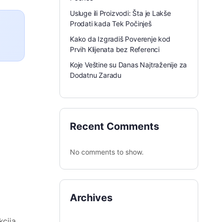
Usluge ili Proizvodi: Šta je Lakše
Prodati kada Tek Počinješ
Kako da Izgradiš Poverenje kod
Prvih Klijenata bez Referenci
Koje Veštine su Danas Najtraženije za
Dodatnu Zaradu
Recent Comments
No comments to show.
Archives
kcija