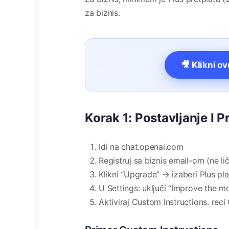
za biznis.
🎥 Klikni o
Korak 1: Postavljanje I 
Idi na chat.openai.com
Registruj sa biznis email-om (ne lič
Klikni “Upgrade” → izaberi Plus pl
U Settings: uključi “Improve the m
Aktiviraj Custom Instructions. re