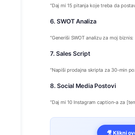
“Daj mi 15 pitanja koje treba da postav
6. SWOT Analiza
“Generiši SWOT analizu za moj biznis: [
7. Sales Script
“Napiši prodajna skripta za 30-min poz
8. Social Media Postovi
“Daj mi 10 Instagram caption-a za [te
🎥 Klikni o