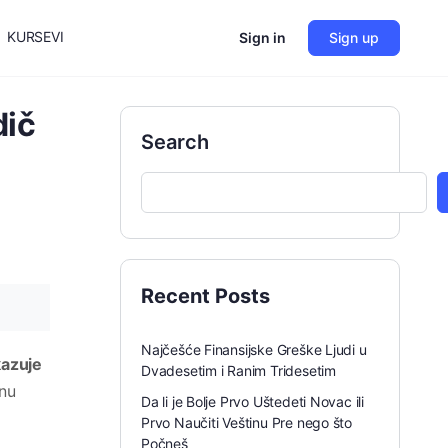
KURSEVI
Sign in
Sign up
dič
Search
Recent Posts
Najčešće Finansijske Greške Ljudi u
kazuje
Dvadesetim i Ranim Tridesetim
tnu
Da li je Bolje Prvo Uštedeti Novac ili
Prvo Naučiti Veštinu Pre nego što
Počneš