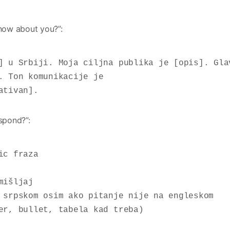
now about you?”:
] u Srbiji. Moja ciljna publika je [opis]. Glav
. Ton komunikacije je 
ativan].
spond?”:
c fraza

išljaj

 srpskom osim ako pitanje nije na engleskom

er, bullet, tabela kad treba)