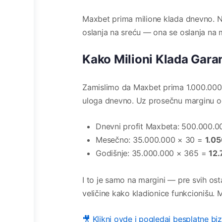
Maxbet prima milione klada dnevno. Na
oslanja na sreću — ona se oslanja na
Kako Milioni Klada Garan
Zamislimo da Maxbet prima 1.000.000 
uloga dnevno. Uz prosečnu marginu 
Dnevni profit Maxbeta: 500.000.0
Mesečno: 35.000.000 × 30 =
1.05
Godišnje: 35.000.000 × 365 =
12.
I to je samo na margini — pre svih ostal
veličine kako kladionice funkcionišu. Ma
🎥 Klikni ovde i pogledaj besplatne bi