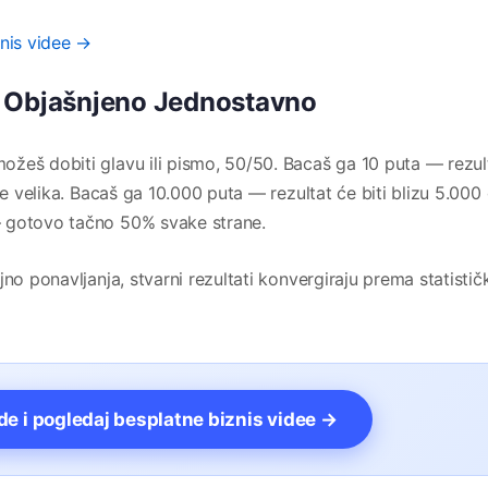
znis videe →
— Objašnjeno Jednostavno
žeš dobiti glavu ili pismo, 50/50. Bacaš ga 10 puta — rezul
je velika. Bacaš ga 10.000 puta — rezultat će biti blizu 5.000 
— gotovo tačno 50% svake strane.
jno ponavljanja, stvarni rezultati konvergiraju prema statisti
vde i pogledaj besplatne biznis videe →