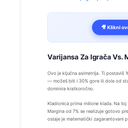
🎥 Klikni o
Varijansa Za Igrača Vs.
Ovo je ključna asimetrija. Ti postaviš
— možeš biti i 30% gore ili dole od st
dominira kratkoročno.
Kladionica prima milione klada. Na to
Margina od 7% se realizuje gotovo prec
ostaje je matematički zagarantovani pr