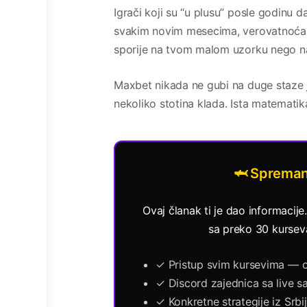
Igrači koji su “u plusu” posle godinu d
svakim novim mesecima, verovatnoća 
sporije na tvom malom uzorku nego 
Maxbet nikada ne gubi na duge staze j
nekoliko stotina klada. Ista matematika
🦈 Spreman
Ovaj članak ti je dao informacije
sa preko 30 kurseva 
✓ Pristup svim kursevima — o
✓ Discord zajednica sa live s
✓ Konkretne strategije iz Srbi