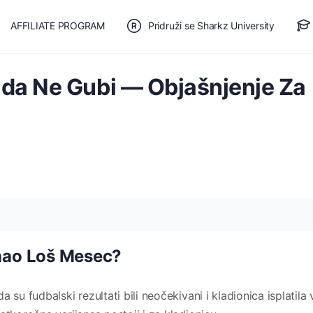
AFFILIATE PROGRAM
Pridruži se Sharkz University
TE SE
🎯 BESPLATAN PLAN
da Ne Gubi — Objašnjenje Za
Imao Loš Mesec?
su fudbalski rezultati bili neočekivani i kladionica isplatila 