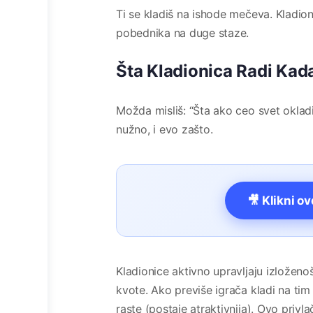
Ti se kladiš na ishode mečeva. Kladion
pobednika na duge staze.
Šta Kladionica Radi Kad
Možda misliš: “Šta ako ceo svet okladi
nužno, i evo zašto.
🎥 Klikni o
Kladionice aktivno upravljaju izložen
kvote. Ako previše igrača kladi na tim
raste (postaje atraktivnija). Ovo privla