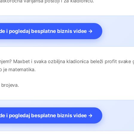
atkoročna varijansa postoji i za kladionicu.
vde i pogledaj besplatne biznis videe →
jem? Maxbet i svaka ozbiljna kladionica beleži profit svake 
to je matematika.
 brojeva.
vde i pogledaj besplatne biznis videe →