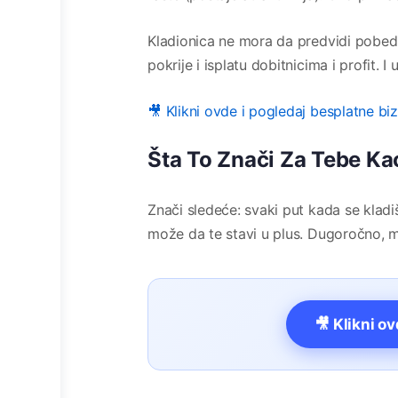
Kladionica ne mora da predvidi pobed
pokrije i isplatu dobitnicima i profit. 
🎥 Klikni ovde i pogledaj besplatne bi
Šta To Znači Za Tebe Ka
Znači sledeće: svaki put kada se kladi
može da te stavi u plus. Dugoročno, m
🎥 Klikni o