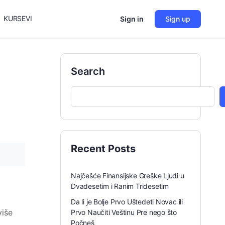
KURSEVI
Sign in
Sign up
Search
Recent Posts
Najčešće Finansijske Greške Ljudi u
Dvadesetim i Ranim Tridesetim
Da li je Bolje Prvo Uštedeti Novac ili
više
Prvo Naučiti Veštinu Pre nego što
Počneš