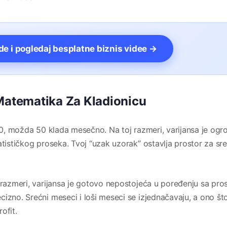
vde i pogledaj besplatne biznis videe →
 Matematika Za Kladionicu
 10, možda 50 klada mesečno. Na toj razmeri, varijansa je og
atističkog proseka. Tvoj “uzak uzorak” ostavlja prostor za sr
j razmeri, varijansa je gotovo nepostojeća u poređenju sa pr
izno. Srećni meseci i loši meseci se izjednačavaju, a ono št
ofit.