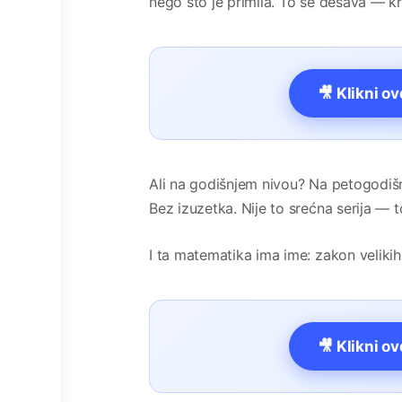
nego što je primila. To se dešava — kr
🎥 Klikni o
Ali na godišnjem nivou? Na petogodišn
Bez izuzetka. Nije to srećna serija — 
I ta matematika ima ime: zakon velikih
🎥 Klikni o