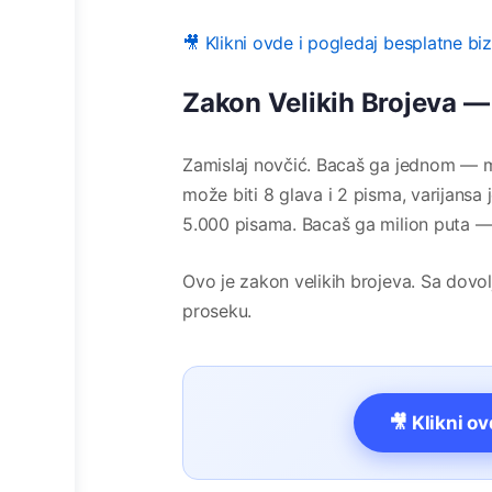
🎥 Klikni ovde i pogledaj besplatne bi
Zakon Velikih Brojeva 
Zamislaj novčić. Bacaš ga jednom — mo
može biti 8 glava i 2 pisma, varijansa 
5.000 pisama. Bacaš ga milion puta 
Ovo je zakon velikih brojeva. Sa dovol
proseku.
🎥 Klikni o