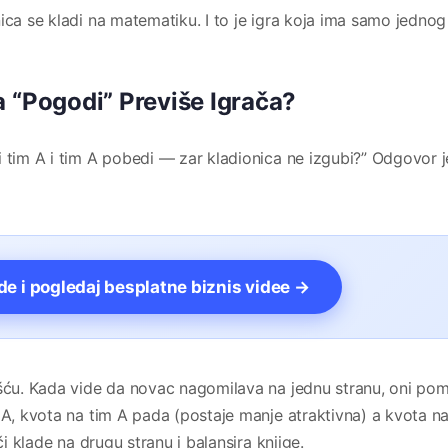
ica se kladi na matematiku. I to je igra koja ima samo jednog
a “Pogodi” Previše Igrača?
 tim A i tim A pobedi — zar kladionica ne izgubi?” Odgovor j
vde i pogledaj besplatne biznis videe →
ošću. Kada vide da novac nagomilava na jednu stranu, oni pom
 A, kvota na tim A pada (postaje manje atraktivna) a kvota na
či klade na drugu stranu i balansira knjige.