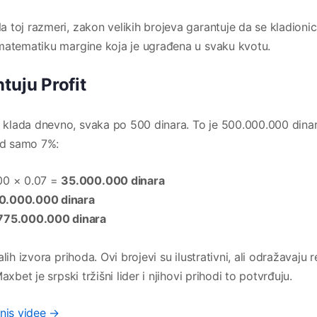
 toj razmeri, zakon velikih brojeva garantuje da se kladioni
 matematiku margine koja je ugrađena u svaku kvotu.
tuju Profit
klada dnevno, svaka po 500 dinara. To je 500.000.000 dina
od samo 7%:
00 × 0.07 =
35.000.000 dinara
0.000.000 dinara
775.000.000 dinara
ih izvora prihoda. Ovi brojevi su ilustrativni, ali odražavaju 
xbet je srpski tržišni lider i njihovi prihodi to potvrđuju.
znis videe →