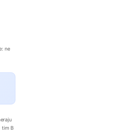
e: ne
eraju
 tim B