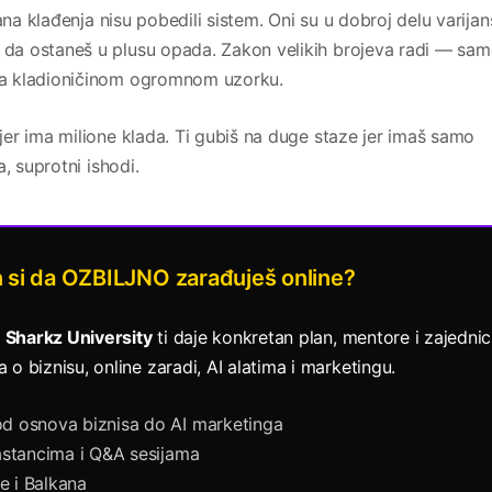
ana klađenja nisu pobedili sistem. Oni su u dobroj delu varijan
da ostaneš u plusu opada. Zakon velikih brojeva radi — sa
na kladioničinom ogromnom uzorku.
er ima milione klada. Ti gubiš na duge staze jer imaš samo
, suprotni ishodi.
 si da OZBILJNO zarađuješ online?
.
Sharkz University
ti daje konkretan plan, mentore i zajedni
o biznisu, online zaradi, AI alatima i marketingu.
d osnova biznisa do AI marketinga
astancima i Q&A sesijama
je i Balkana