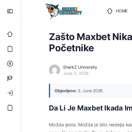
HOME
ULOGUJ
Zašto Maxbet Nika
Početnike
SharkZ University
June 3, 2026
Objavljeno:
3. June 2026.
Da Li Je Maxbet Ikada 
Možda jeste. Možda je bilo nedelja kada 