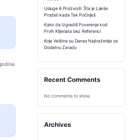
Usluge ili Proizvodi: Šta je Lakše
Prodati kada Tek Počinješ
Kako da Izgradiš Poverenje kod
Prvih Klijenata bez Referenci
Koje Veštine su Danas Najtraženije za
Dodatnu Zaradu
godine.
Recent Comments
No comments to show.
Archives