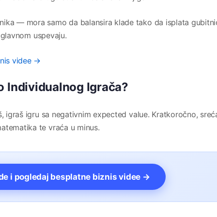
nika — mora samo da balansira klade tako da isplata gubitn
I uglavnom uspevaju.
znis videe →
o Individualnog Igrača?
š, igraš igru sa negativnim expected value. Kratkoročno, sreć
atematika te vraća u minus.
vde i pogledaj besplatne biznis videe →