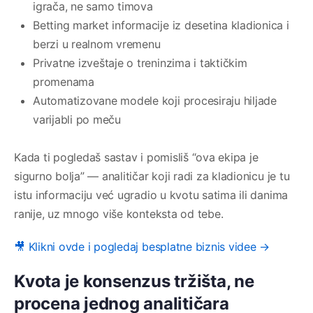
igrača, ne samo timova
Betting market informacije iz desetina kladionica i
berzi u realnom vremenu
Privatne izveštaje o treninzima i taktičkim
promenama
Automatizovane modele koji procesiraju hiljade
varijabli po meču
Kada ti pogledaš sastav i pomisliš “ova ekipa je
sigurno bolja” — analitičar koji radi za kladionicu je tu
istu informaciju već ugradio u kvotu satima ili danima
ranije, uz mnogo više konteksta od tebe.
🎥 Klikni ovde i pogledaj besplatne biznis videe →
Kvota je konsenzus tržišta, ne
procena jednog analitičara