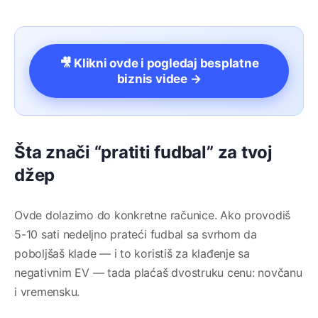
🎥 Klikni ovde i pogledaj besplatne
biznis videe →
Šta znači “pratiti fudbal” za tvoj
džep
Ovde dolazimo do konkretne računice. Ako provodiš
5-10 sati nedeljno prateći fudbal sa svrhom da
poboljšaš klade — i to koristiš za klađenje sa
negativnim EV — tada plaćaš dvostruku cenu: novčanu
i vremensku.