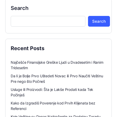
Search
Search
Recent Posts
Najčešće Finansijske Greške Ljudi u Dvadesetim i Ranim
Tridesetim
Da li je Bolje Prvo Uštedeti Novac ili Prvo Naučiti Veštinu
Pre nego što Počneš
Usluge ili Proizvodi: Šta je Lakše Prodati kada Tek
Počinješ
Kako da Izgradiš Poverenje kod Prvih Klijenata bez
Referenci
Koje Veštine su Danas Najtraženije za Dodatnu Zaradu