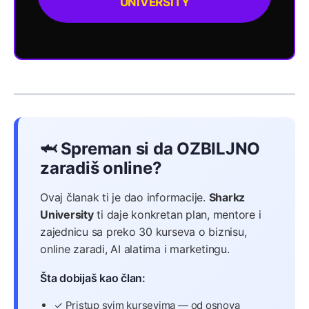
UNIVERSITY
🦈 Spreman si da OZBILJNO
zaradiš online?
Ovaj članak ti je dao informacije.
Sharkz
University
ti daje konkretan plan, mentore i
zajednicu sa preko 30 kurseva o biznisu,
online zaradi, AI alatima i marketingu.
Šta dobijaš kao član:
✓ Pristup svim kursevima — od osnova