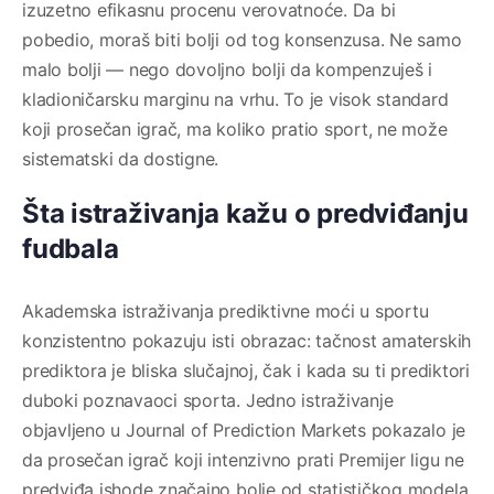
izuzetno efikasnu procenu verovatnoće. Da bi
pobedio, moraš biti bolji od tog konsenzusa. Ne samo
malo bolji — nego dovoljno bolji da kompenzuješ i
kladioničarsku marginu na vrhu. To je visok standard
koji prosečan igrač, ma koliko pratio sport, ne može
sistematski da dostigne.
Šta istraživanja kažu o predviđanju
fudbala
Akademska istraživanja prediktivne moći u sportu
konzistentno pokazuju isti obrazac: tačnost amaterskih
prediktora je bliska slučajnoj, čak i kada su ti prediktori
duboki poznavaoci sporta. Jedno istraživanje
objavljeno u Journal of Prediction Markets pokazalo je
da prosečan igrač koji intenzivno prati Premijer ligu ne
predviđa ishode značajno bolje od statističkog modela