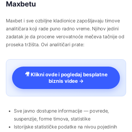
Maxbetu
Maxbet i sve ozbiljne kladionice zapošljavaju timove
analitičara koji rade puno radno vreme. Njihov jedini
zadatak je da procene verovatnoće mečeva tačnije od
proseka tržišta. Ovi analitičari prate:
🎥 Klikni ovde i pogledaj besplatne
biznis videe →
Sve javno dostupne informacije — povrede,
suspenzije, forme timova, statistike
Istorijske statističke podatke na nivou pojedinih