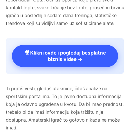
kontakt lopte, svako trčanje bez lopte, prosečnu brzinu
igrača u posleđnjih sedam dana treninga, statističke
trendove koji su vidljivi samo uz sofisticirane alate.
🎥 Klikni ovde i pogledaj besplatne
biznis videe →
Ti pratiš vesti, gledaš utakmice, čitaš analize na
sportskim portalima. To je javno dostupna informacija
koja je odavno ugrađena u kvotu. Da bi imao prednost,
trebalo bi da imaš informaciju koja tržištu nije
dostupna. Amaterski igrač to gotovo nikada ne može
imati.