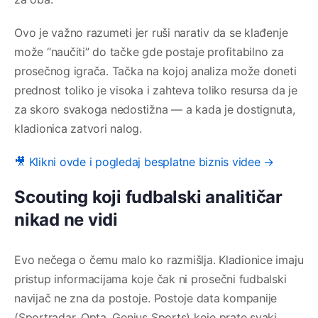
Ovo je važno razumeti jer ruši narativ da se klađenje
može “naučiti” do tačke gde postaje profitabilno za
prosečnog igrača. Tačka na kojoj analiza može doneti
prednost toliko je visoka i zahteva toliko resursa da je
za skoro svakoga nedostižna — a kada je dostignuta,
kladionica zatvori nalog.
🎥 Klikni ovde i pogledaj besplatne biznis videe →
Scouting koji fudbalski analitičar
nikad ne vidi
Evo nečega o čemu malo ko razmišlja. Kladionice imaju
pristup informacijama koje čak ni prosečni fudbalski
navijač ne zna da postoje. Postoje data kompanije
(Sportradar, Opta, Genius Sports) koje prate svaki