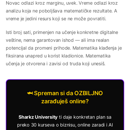
Novac odlazi kroz marginu, uvek. Vreme odlazi kroz
analizu koja ne poboljšava matematičke rezultate. A
vreme je jedini resurs koji se ne može povratiti.
Isti broj sati, primenjen na učenje konkretne digitalne
veštine, nema garantovan ishod — ali ima realan
potencijal da promeni prihode. Matematika klađenja je
fiksirana unapred u korist kladionice. Matematika
učenja je otvorena i zavisi od truda koji unesiš.
🦈 Spreman si da OZBILJNO
zarađuješ online?
Sharkz University
ti daje konkretan plan sa
preko 30 kurseva o biznisu, online zaradi i AI