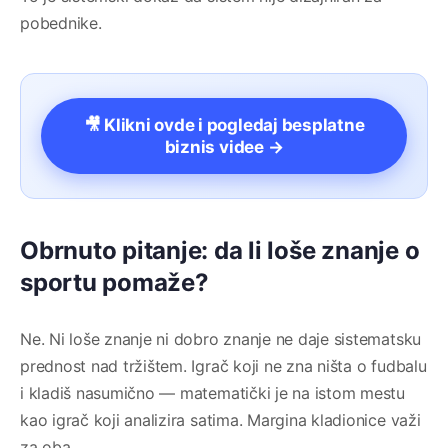
pobednike.
🎥 Klikni ovde i pogledaj besplatne
biznis videe →
Obrnuto pitanje: da li loše znanje o
sportu pomaže?
Ne. Ni loše znanje ni dobro znanje ne daje sistematsku
prednost nad tržištem. Igrač koji ne zna ništa o fudbalu
i kladiš nasumično — matematički je na istom mestu
kao igrač koji analizira satima. Margina kladionice važi
za oba.