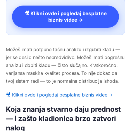
🎥 Klikni ovde i pogledaj besplatne
biznis videe →
Možeš imati potpuno tačnu analizu i izgubiti kladu —
jer se desilo nešto nepredvidivo. Možeš imati pogrešnu
analizu i dobiti kladu — čisto slučajno. Kratkoročno,
varijansa maskira kvalitet procesa. To nije dokaz da
tvoj sistem radi — to je normalna distribucija ishoda.
🎥 Klikni ovde i pogledaj besplatne biznis videe →
Koja znanja stvarno daju prednost
— i zašto kladionica brzo zatvori
nalog