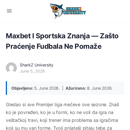
Maxbet I Sportska Znanja — Zašto
Praćenje Fudbala Ne Pomaže
SharkZ University
June 5, 2026
Objavljeno:
5. June 2026. |
Ažurirano:
8. June 2026.
Gledao si sve Premijer liga mečeve ove sezone. Znaš
ko je povređen, ko je u formi, ko ne voli da igra na
veštačkoj travi, koji trener ima problema sa igračima
koji su mu van forme. Tvoji prijatelji pitaju tebe za