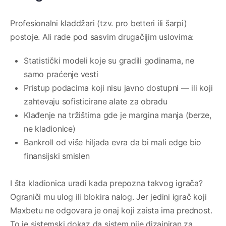
Profesionalni kladdžari (tzv. pro betteri ili šarpi)
postoje. Ali rade pod sasvim drugačijim uslovima:
Statistički modeli koje su gradili godinama, ne
samo praćenje vesti
Pristup podacima koji nisu javno dostupni — ili koji
zahtevaju sofisticirane alate za obradu
Klađenje na tržištima gde je margina manja (berze,
ne kladionice)
Bankroll od više hiljada evra da bi mali edge bio
finansijski smislen
I šta kladionica uradi kada prepozna takvog igrača?
Ograniči mu ulog ili blokira nalog. Jer jedini igrač koji
Maxbetu ne odgovara je onaj koji zaista ima prednost.
To je sistemski dokaz da sistem nije dizajniran za