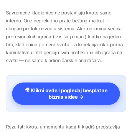
Savremene kladionice ne postavljaju kvote samo
interno. One neprekidno prate betting market —
ukupan protok novca u sistemu. Ako ogromna većina
profesionalnih igrača (tzv. šarp mani) kladio na jedan
tim, kladionica pomera kvotu. Ta korekcija inkorporira
kumulativnu inteligenciju svih profesionalnih igrača na
svetu — ne samo kladioničarskih analitičara.
🎥 Klikni ovde i pogledaj besplatne
biznis videe →
Rezultat: kvota u momentu kada ti kladiš predstavlja