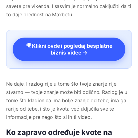
savete pre vikenda. I sasvim je normalno zaključiti da ti
to daje prednost na Maxbetu.
🎥 Klikni ovde i pogledaj besplatne
biznis videe →
Ne daje. I razlog nije u tome što tvoje znanje nije
stvarno — tvoje znanje može biti odlično. Razlog je u
tome što kladionica ima bolje znanje od tebe, ima ga
ranije od tebe, i što je kvota već uključila sve te
informacije pre nego što si ih ti video.
Ko zapravo određuje kvote na