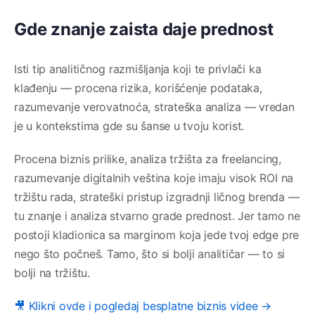
Gde znanje zaista daje prednost
Isti tip analitičnog razmišljanja koji te privlači ka
klađenju — procena rizika, korišćenje podataka,
razumevanje verovatnoća, strateška analiza — vredan
je u kontekstima gde su šanse u tvoju korist.
Procena biznis prilike, analiza tržišta za freelancing,
razumevanje digitalnih veština koje imaju visok ROI na
tržištu rada, strateški pristup izgradnji ličnog brenda —
tu znanje i analiza stvarno grade prednost. Jer tamo ne
postoji kladionica sa marginom koja jede tvoj edge pre
nego što počneš. Tamo, što si bolji analitičar — to si
bolji na tržištu.
🎥 Klikni ovde i pogledaj besplatne biznis videe →