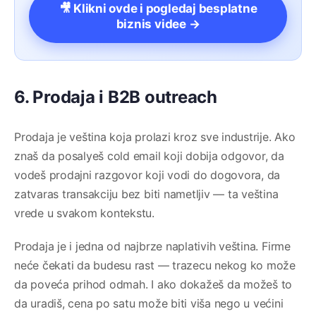
🎥 Klikni ovde i pogledaj besplatne
biznis videe →
6. Prodaja i B2B outreach
Prodaja je veština koja prolazi kroz sve industrije. Ako
znaš da posalyeš cold email koji dobija odgovor, da
vodeš prodajni razgovor koji vodi do dogovora, da
zatvaras transakciju bez biti nametljiv — ta veština
vrede u svakom kontekstu.
Prodaja je i jedna od najbrze naplativih veština. Firme
neće čekati da budesu rast — trazecu nekog ko može
da poveća prihod odmah. I ako dokažeš da možeš to
da uradiš, cena po satu može biti viša nego u većini