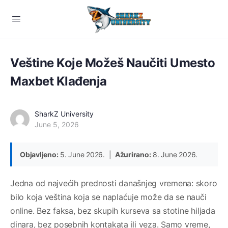
Veštine Koje Možeš Naučiti Umesto
Maxbet Klađenja
SharkZ University
June 5, 2026
Objavljeno:
5. June 2026. |
Ažurirano:
8. June 2026.
Jedna od najvećih prednosti današnjeg vremena: skoro
bilo koja veština koja se naplaćuje može da se nauči
online. Bez faksa, bez skupih kurseva sa stotine hiljada
dinara, bez posebnih kontakata ili veza. Samo vreme,