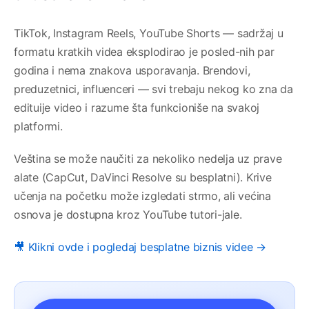
TikTok, Instagram Reels, YouTube Shorts — sadržaj u
formatu kratkih videa eksplodirao je posled-nih par
godina i nema znakova usporavanja. Brendovi,
preduzetnici, influenceri — svi trebaju nekog ko zna da
edituije video i razume šta funkcioniše na svakoj
platformi.
Veština se može naučiti za nekoliko nedelja uz prave
alate (CapCut, DaVinci Resolve su besplatni). Krive
učenja na početku može izgledati strmo, ali većina
osnova je dostupna kroz YouTube tutori-jale.
🎥 Klikni ovde i pogledaj besplatne biznis videe →