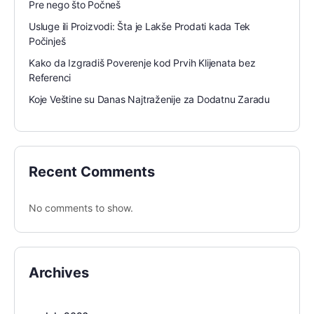
Pre nego što Počneš
Usluge ili Proizvodi: Šta je Lakše Prodati kada Tek
Počinješ
Kako da Izgradiš Poverenje kod Prvih Klijenata bez
Referenci
Koje Veštine su Danas Najtraženije za Dodatnu Zaradu
Recent Comments
No comments to show.
Archives