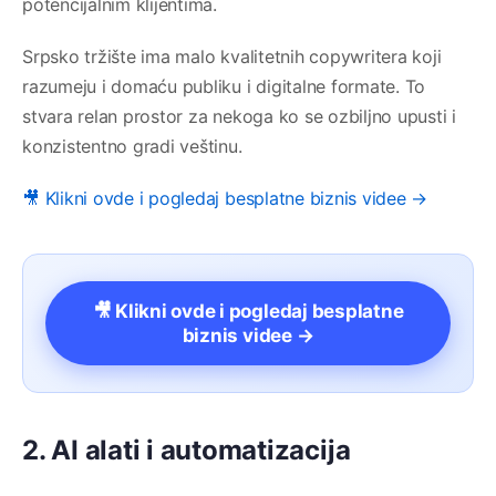
potencijalnim klijentima.
Srpsko tržište ima malo kvalitetnih copywritera koji
razumeju i domaću publiku i digitalne formate. To
stvara relan prostor za nekoga ko se ozbiljno upusti i
konzistentno gradi veštinu.
🎥 Klikni ovde i pogledaj besplatne biznis videe →
🎥 Klikni ovde i pogledaj besplatne
biznis videe →
2. AI alati i automatizacija