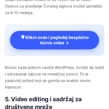
Osnove za pravljenje Čvrstиg sajtova možeš savladati
za 6-10 nedelja.
🎥 Klikni ovde i pogledaj besplatne
biznis videe →
Bonus: kada jednom naučiš WordPress, možeš da nudiš
i odrzavanje sajtova na mesečnoj osnovi. To je
passivniji prihod koji se gomila sa svakim novim
klijentom.
5. Video editing i sadržaj za
društvene mreže