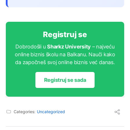
Registruj se
Dobrodošli u
Sharkz University
– najveću
online biznis školu na Balkanu. Nauči kako
da započneš svoj online biznis već danas.
Registruj se sada
Categories:
Uncategorized