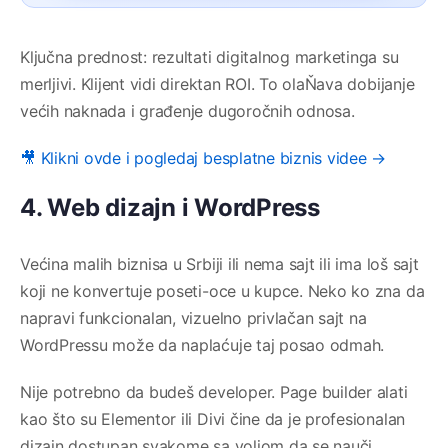
Ključna prednost: rezultati digitalnog marketinga su
merljivi. Klijent vidi direktan ROI. To olaŇava dobijanje
većih naknada i građenje dugoročnih odnosa.
🎥 Klikni ovde i pogledaj besplatne biznis videe →
4. Web dizajn i WordPress
Većina malih biznisa u Srbiji ili nema sajt ili ima loš sajt
koji ne konvertuje poseti-oce u kupce. Neko ko zna da
napravi funkcionalan, vizuelno privlačan sajt na
WordPressu može da naplaćuje taj posao odmah.
Nije potrebno da budeš developer. Page builder alati
kao što su Elementor ili Divi čine da je profesionalan
dizajn dostupan svakome sa voljom da se nauči.