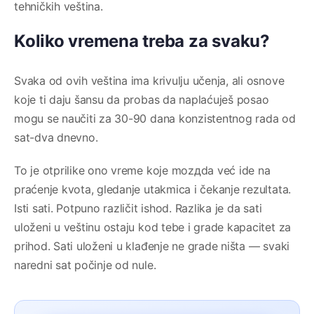
tehničkih veština.
Koliko vremena treba za svaku?
Svaka od ovih veština ima krivulju učenja, ali osnove
koje ti daju šansu da probas da naplaćuješ posao
mogu se naučiti za 30-90 dana konzistentnog rada od
sat-dva dnevno.
To je otprilike ono vreme koje mozдda već ide na
praćenje kvota, gledanje utakmica i čekanje rezultata.
Isti sati. Potpuno različit ishod. Razlika je da sati
uloženi u veštinu ostaju kod tebe i grade kapacitet za
prihod. Sati uloženi u klađenje ne grade ništa — svaki
naredni sat počinje od nule.