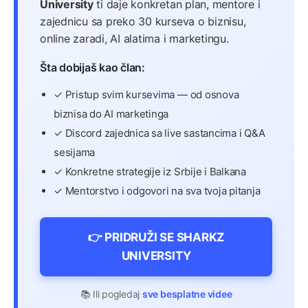
University
ti daje konkretan plan, mentore i
zajednicu sa preko 30 kurseva o biznisu,
online zaradi, AI alatima i marketingu.
Šta dobijaš kao član:
✓ Pristup svim kursevima — od osnova
biznisa do AI marketinga
✓ Discord zajednica sa live sastancima i Q&A
sesijama
✓ Konkretne strategije iz Srbije i Balkana
✓ Mentorstvo i odgovori na sva tvoja pitanja
👉 PRIDRUŽI SE SHARKZ
UNIVERSITY
📚 Ili pogledaj
sve besplatne videe