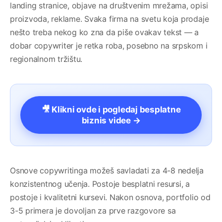
landing stranice, objave na društvenim mrežama, opisi
proizvoda, reklame. Svaka firma na svetu koja prodaje
nešto treba nekog ko zna da piše ovakav tekst — a
dobar copywriter je retka roba, posebno na srpskom i
regionalnom tržištu.
🎥 Klikni ovde i pogledaj besplatne
biznis videe →
Osnove copywritinga možeš savladati za 4-8 nedelja
konzistentnog učenja. Postoje besplatni resursi, a
postoje i kvalitetni kursevi. Nakon osnova, portfolio od
3-5 primera je dovoljan za prve razgovore sa