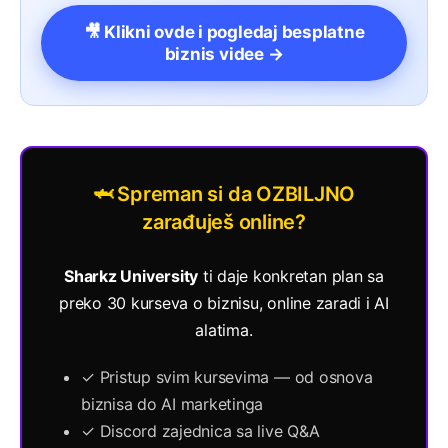
🎥 Klikni ovde i pogledaj besplatne
biznis videe →
🦈 Spreman si da OZBILJNO
zarađuješ online?
Sharkz University
ti daje konkretan plan sa
preko 30 kurseva o biznisu, online zaradi i AI
alatima.
✓ Pristup svim kursevima — od osnova
biznisa do AI marketinga
✓ Discord zajednica sa live Q&A