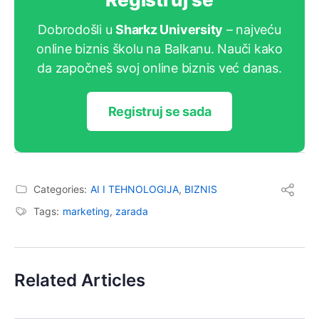
Dobrodošli u
Sharkz University
– najveću
online biznis školu na Balkanu. Nauči kako
da započneš svoj online biznis već danas.
Registruj se sada
Categories:
AI I TEHNOLOGIJA
,
BIZNIS
Tags:
marketing
,
zarada
Related Articles