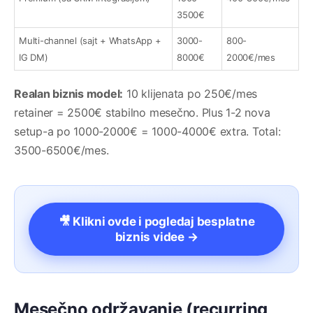
3500€
Multi-channel (sajt + WhatsApp +
3000-
800-
IG DM)
8000€
2000€/mes
Realan biznis model:
10 klijenata po 250€/mes
retainer = 2500€ stabilno mesečno. Plus 1-2 nova
setup-a po 1000-2000€ = 1000-4000€ extra. Total:
3500-6500€/mes.
🎥 Klikni ovde i pogledaj besplatne
biznis videe →
Mesečno održavanje (recurring