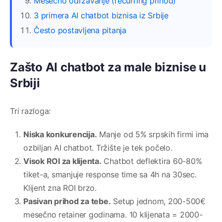
Mesečno održavanje (recurring prihod)
3 primera AI chatbot biznisa iz Srbije
Često postavljena pitanja
Zašto AI chatbot za male biznise u
Srbiji
Tri razloga:
Niska konkurencija.
Manje od 5% srpskih firmi ima
ozbiljan AI chatbot. Tržište je tek počelo.
Visok ROI za klijenta.
Chatbot deflektira 60-80%
tiket-a, smanjuje response time sa 4h na 30sec.
Klijent zna ROI brzo.
Pasivan prihod za tebe.
Setup jednom, 200-500€
mesečno retainer godinama. 10 klijenata = 2000-