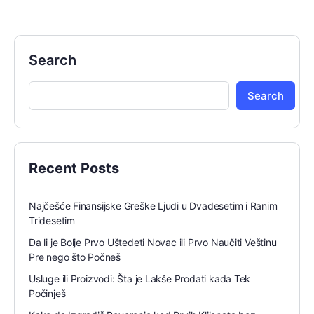
Search
Search
Recent Posts
Najčešće Finansijske Greške Ljudi u Dvadesetim i Ranim
Tridesetim
Da li je Bolje Prvo Uštedeti Novac ili Prvo Naučiti Veštinu
Pre nego što Počneš
Usluge ili Proizvodi: Šta je Lakše Prodati kada Tek
Počinješ