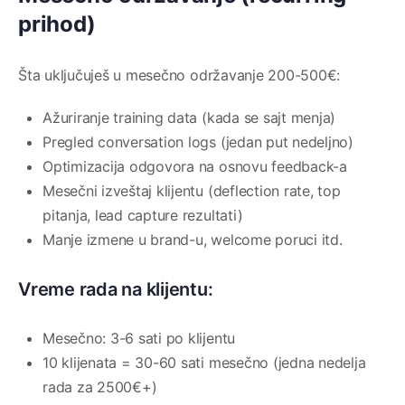
prihod)
Šta uključuješ u mesečno održavanje 200-500€:
Ažuriranje training data (kada se sajt menja)
Pregled conversation logs (jedan put nedeljno)
Optimizacija odgovora na osnovu feedback-a
Mesečni izveštaj klijentu (deflection rate, top
pitanja, lead capture rezultati)
Manje izmene u brand-u, welcome poruci itd.
Vreme rada na klijentu:
Mesečno: 3-6 sati po klijentu
10 klijenata = 30-60 sati mesečno (jedna nedelja
rada za 2500€+)