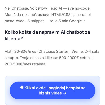
Ne. Chatbase, Voiceflow, Tidio AI — sve no-code.
Moraš da razumeš osnove HTML/CSS samo da bi
paste-ovao JS snippet — to je 5 min Google-a.
Koliko košta da napravim AI chatbot za
klijenta?
Alati: 20-80€/mes (Chatbase Starter). Vreme: 2-4 sata
setup-a. Tvoja cena za klijenta: 500-2000€ setup +
200-500€/mes retainer.
🎥 Klikni ovde i pogledaj besplatne
biznis videe →