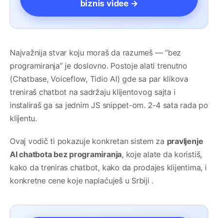
biznis videe →
Najvažnija stvar koju moraš da razumeš — “bez
programiranja” je doslovno. Postoje alati trenutno
(Chatbase, Voiceflow, Tidio AI) gde sa par klikova
treniraš chatbot na sadržaju klijentovog sajta i
instaliraš ga sa jednim JS snippet-om. 2-4 sata rada po
klijentu.
Ovaj vodič ti pokazuje konkretan sistem za
pravljenje
AI chatbota bez programiranja
, koje alate da koristiš,
kako da treniras chatbot, kako da prodajes klijentima, i
konkretne cene koje naplaćuješ u Srbiji .