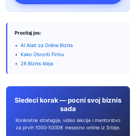
Procitaj jos:
AI Alati za Online Biznis
Kako Otvoriti Firmu
26 Biznis Ideja
Sledeci korak — pocni svoj biznis
sada
Konkretne strategije, video lekcije i mentorstvo
za prvih 1000-5000€ mesecno online iz Srbije.