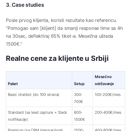
3. Case studies
Posle prvog klijenta, koristi rezultate kao referencu.
“Pomogao sam [klijent] da smanji response time sa 4h
na 30sec, deflektiraj 65% tiket-a. Mesečna ušteda
1500€.”
Realne cene za klijente u Srbiji
Mesečno
Paket
Setup
održavanje
Basic chatbot (do 100 strana)
300-
100-200€/mes
700€
Standard (sa lead capture + Slack
800-
200-400€/mes
notifikacije)
1500€
Premium (sa CRM integracijom)
1500-
400-800€/mes