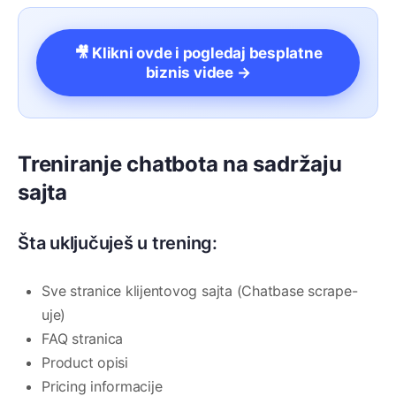
🎥 Klikni ovde i pogledaj besplatne
biznis videe →
Treniranje chatbota na sadržaju
sajta
Šta uključuješ u trening:
Sve stranice klijentovog sajta (Chatbase scrape-
uje)
FAQ stranica
Product opisi
Pricing informacije