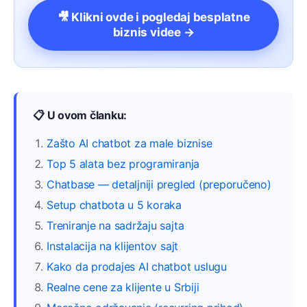
🎥 Klikni ovde i pogledaj besplatne
biznis videe →
📋 U ovom članku:
Zašto AI chatbot za male biznise
Top 5 alata bez programiranja
Chatbase — detaljniji pregled (preporučeno)
Setup chatbota u 5 koraka
Treniranje na sadržaju sajta
Instalacija na klijentov sajt
Kako da prodajes AI chatbot uslugu
Realne cene za klijente u Srbiji