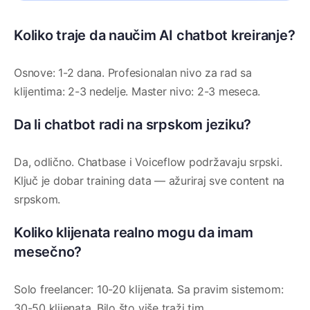
Koliko traje da naučim AI chatbot kreiranje?
Osnove: 1-2 dana. Profesionalan nivo za rad sa
klijentima: 2-3 nedelje. Master nivo: 2-3 meseca.
Da li chatbot radi na srpskom jeziku?
Da, odlično. Chatbase i Voiceflow podržavaju srpski.
Ključ je dobar training data — ažuriraj sve content na
srpskom.
Koliko klijenata realno mogu da imam
mesečno?
Solo freelancer: 10-20 klijenata. Sa pravim sistemom:
30-50 klijenata. Bilo što više traži tim.