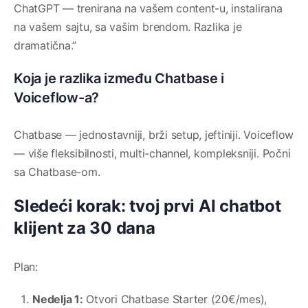
ChatGPT — trenirana na vašem content-u, instalirana
na vašem sajtu, sa vašim brendom. Razlika je
dramatična.”
Koja je razlika između Chatbase i
Voiceflow-a?
Chatbase — jednostavniji, brži setup, jeftiniji. Voiceflow
— više fleksibilnosti, multi-channel, kompleksniji. Počni
sa Chatbase-om.
Sledeći korak: tvoj prvi AI chatbot
klijent za 30 dana
Plan:
Nedelja 1:
Otvori Chatbase Starter (20€/mes),