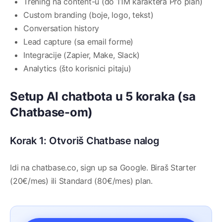
Trening na content-u (do 11M karaktera Pro plan)
Custom branding (boje, logo, tekst)
Conversation history
Lead capture (sa email forme)
Integracije (Zapier, Make, Slack)
Analytics (što korisnici pitaju)
Setup AI chatbota u 5 koraka (sa
Chatbase-om)
Korak 1: Otvoriš Chatbase nalog
Idi na chatbase.co, sign up sa Google. Biraš Starter
(20€/mes) ili Standard (80€/mes) plan.