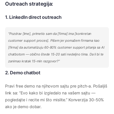
Outreach strategija:
1. LinkedIn direct outreach
“Pozdrav [Ime], primetio sam da [firma] ima [konkretan
customer support proces]. Pišem jer pomažem firmama kao
[firma] da automatizuju 60-80% customer support pitanja sa AI
chatbotom — obično štede 15-20 sati nedeljno tima. Da li bi te
zanimao kratak 15-min razgovor?”
2. Demo chatbot
Pravi free demo na njihovom sajtu pre pitch-a. Pošaljiš
link sa: “Evo kako bi izgledalo na vašem sajtu —
pogledajte i recite mi što mislite.” Konverzija 30-50%
ako je demo dobar.