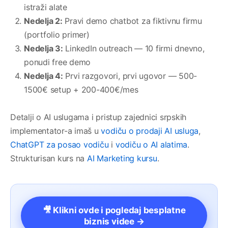
istraži alate
Nedelja 2:
Pravi demo chatbot za fiktivnu firmu
(portfolio primer)
Nedelja 3:
LinkedIn outreach — 10 firmi dnevno,
ponudi free demo
Nedelja 4:
Prvi razgovori, prvi ugovor — 500-
1500€ setup + 200-400€/mes
Detalji o AI uslugama i pristup zajednici srpskih
implementator-a imaš u
vodiču o prodaji AI usluga
,
ChatGPT za posao vodiču
i
vodiču o AI alatima
.
Strukturisan kurs na
AI Marketing kursu
.
🎥 Klikni ovde i pogledaj besplatne
biznis videe →