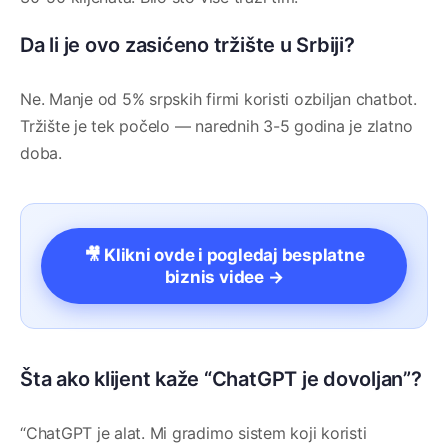
Da li je ovo zasićeno tržište u Srbiji?
Ne. Manje od 5% srpskih firmi koristi ozbiljan chatbot.
Tržište je tek počelo — narednih 3-5 godina je zlatno
doba.
🎥 Klikni ovde i pogledaj besplatne
biznis videe →
Šta ako klijent kaže “ChatGPT je dovoljan”?
“ChatGPT je alat. Mi gradimo sistem koji koristi