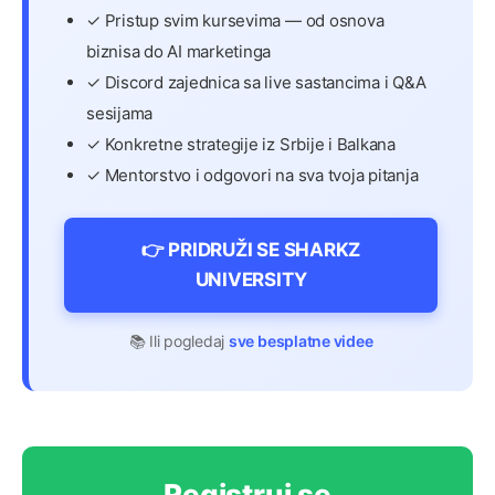
✓ Pristup svim kursevima — od osnova
biznisa do AI marketinga
✓ Discord zajednica sa live sastancima i Q&A
sesijama
✓ Konkretne strategije iz Srbije i Balkana
✓ Mentorstvo i odgovori na sva tvoja pitanja
👉 PRIDRUŽI SE SHARKZ
UNIVERSITY
📚 Ili pogledaj
sve besplatne videe
Registruj se