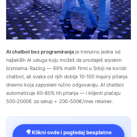
AI chatbot bez programiranja
je trenutno jedna od
najlakših AI usluga koju možeš da prodaješ srpskim
biznisima. Razlog — 99% malih firmi u Srbiji ne koristi
chatbot, ali svaka od njih dobija 10-100 inquiry pitanja
dnevno koja zaposleni ručno odgovaraju. AI chatbot
automatizuje 60-80% tih pitanja — i klijenti plaćaju
500-2000€ za setup + 200-500€/mes retainer.
🎥 Klikni ovde i pogledaj besplatne