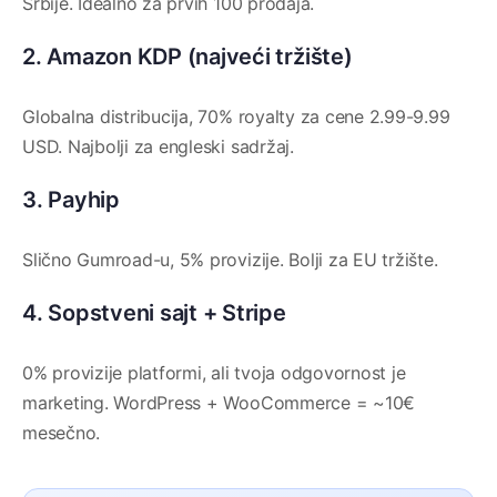
Srbije. Idealno za prvih 100 prodaja.
2. Amazon KDP (najveći tržište)
Globalna distribucija, 70% royalty za cene 2.99-9.99
USD. Najbolji za engleski sadržaj.
3. Payhip
Slično Gumroad-u, 5% provizije. Bolji za EU tržište.
4. Sopstveni sajt + Stripe
0% provizije platformi, ali tvoja odgovornost je
marketing. WordPress + WooCommerce = ~10€
mesečno.