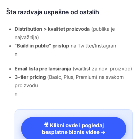
Šta razdvaja uspešne od ostalih
Distribution > kvalitet proizvoda
(publika je
najvažnija)
“Build in public” pristup
na Twitter/Instagram
n
Email lista pre lansiranja
(waitlist za novi proizvod)
3-tier pricing
(Basic, Plus, Premium) na svakom
proizvodu
n
🎥 Klikni ovde i pogledaj
besplatne biznis videe →