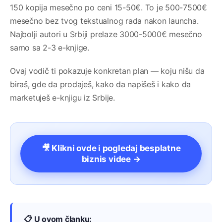
150 kopija mesečno po ceni 15-50€. To je 500-7500€
mesečno bez tvog tekstualnog rada nakon launcha.
Najbolji autori u Srbiji prelaze 3000-5000€ mesečno
samo sa 2-3 e-knjige.
Ovaj vodič ti pokazuje konkretan plan — koju nišu da
biraš, gde da prodaješ, kako da napišeš i kako da
marketuješ e-knjigu iz Srbije.
🎥 Klikni ovde i pogledaj besplatne
biznis videe →
📋 U ovom članku: