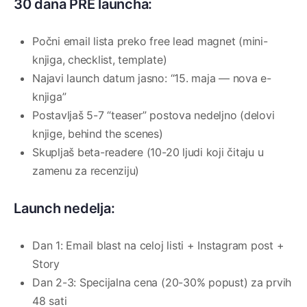
30 dana PRE launcha:
Počni email lista preko free lead magnet (mini-
knjiga, checklist, template)
Najavi launch datum jasno: “15. maja — nova e-
knjiga”
Postavljaš 5-7 “teaser” postova nedeljno (delovi
knjige, behind the scenes)
Skupljaš beta-readere (10-20 ljudi koji čitaju u
zamenu za recenziju)
Launch nedelja:
Dan 1: Email blast na celoj listi + Instagram post +
Story
Dan 2-3: Specijalna cena (20-30% popust) za prvih
48 sati