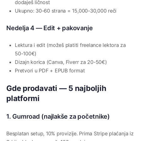
dodaješ ličnost
Ukupno: 30-60 strana = 15,000-30,000 reči
Nedelja 4 — Edit + pakovanje
Lektura i edit (možeš platiti freelance lektora za
50-100€)
Dizajn korica (Canva, Fiverr za 20-50€)
Pretvori u PDF + EPUB format
Gde prodavati — 5 najboljih
platformi
1. Gumroad (najlakše za početnike)
Besplatan setup, 10% provizije. Prima Stripe plaćanja iz