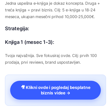
Jedna uspešna e-knjiga je dokaz koncepta. Druga +
treća knjiga = pravi biznis. Cilj: 5 e-knjiga u 18-24
meseca, ukupan mesečni prihod 10,000-25,000€.
Strategija:
Knjiga 1 (mesec 1-3):
Tvoja najvažnija. Sve fokusiraj ovde. Cilj: prvih 100
prodaja, prvi reviews, brand uspostavljen.
🎥 Klikni ovde i pogledaj besplatne
biznis videe →