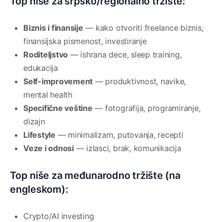
Top niše za srpsko/regionalno tržište:
Biznis i finansije
— kako otvoriti freelance biznis,
finansijska pismenost, investiranje
Roditeljstvo
— ishrana dece, sleep training,
edukacija
Self-improvement
— produktivnost, navike,
mental health
Specifične veštine
— fotografija, programiranje,
dizajn
Lifestyle
— minimalizam, putovanja, recepti
Veze i odnosi
— izlasci, brak, komunikacija
Top niše za međunarodno tržište (na
engleskom):
Crypto/AI investing