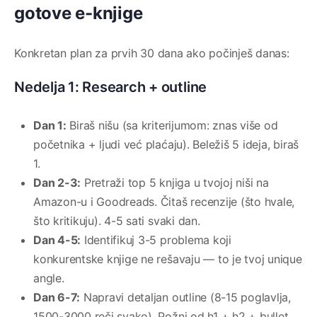
gotove e-knjige
Konkretan plan za prvih 30 dana ako počinješ danas:
Nedelja 1: Research + outline
Dan 1:
Biraš nišu (sa kriterijumom: znas više od
početnika + ljudi već plaćaju). Beležiš 5 ideja, biraš
1.
Dan 2-3:
Pretraži top 5 knjiga u tvojoj niši na
Amazon-u i Goodreads. Čitaš recenzije (što hvale,
što kritikuju). 4-5 sati svaki dan.
Dan 4-5:
Identifikuj 3-5 problema koji
konkurentske knjige ne rešavaju — to je tvoj unique
angle.
Dan 6-7:
Napravi detaljan outline (8-15 poglavlja,
1500-3000 reči svako). Požni od h1 + h2 + bullet