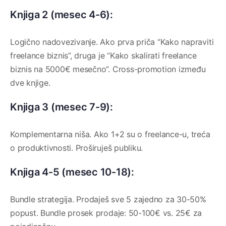
Knjiga 2 (mesec 4-6):
Logično nadovezivanje. Ako prva priča “Kako napraviti
freelance biznis”, druga je “Kako skalirati freelance
biznis na 5000€ mesečno”. Cross-promotion između
dve knjige.
Knjiga 3 (mesec 7-9):
Komplementarna niša. Ako 1+2 su o freelance-u, treća
o produktivnosti. Proširuješ publiku.
Knjiga 4-5 (mesec 10-18):
Bundle strategija. Prodaješ sve 5 zajedno za 30-50%
popust. Bundle prosek prodaje: 50-100€ vs. 25€ za