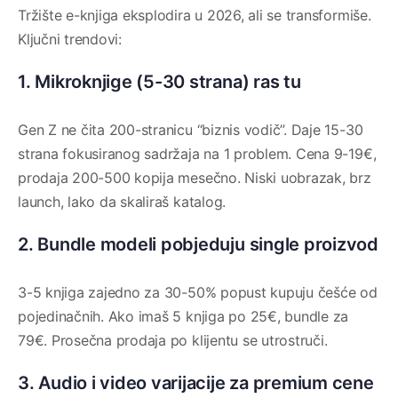
Tržište e-knjiga eksplodira u 2026, ali se transformiše.
Ključni trendovi:
1. Mikroknjige (5-30 strana) ras tu
Gen Z ne čita 200-stranicu “biznis vodič”. Daje 15-30
strana fokusiranog sadržaja na 1 problem. Cena 9-19€,
prodaja 200-500 kopija mesečno. Niski uobrazak, brz
launch, lako da skaliraš katalog.
2. Bundle modeli pobjeduju single proizvod
3-5 knjiga zajedno za 30-50% popust kupuju češće od
pojedinačnih. Ako imaš 5 knjiga po 25€, bundle za
79€. Prosečna prodaja po klijentu se utrostruči.
3. Audio i video varijacije za premium cene