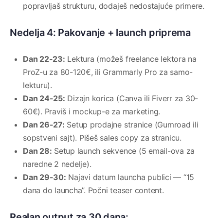
popravljaš strukturu, dodaješ nedostajuće primere.
Nedelja 4: Pakovanje + launch priprema
Dan 22-23:
Lektura (možeš freelance lektora na
ProZ-u za 80-120€, ili Grammarly Pro za samo-
lekturu).
Dan 24-25:
Dizajn korica (Canva ili Fiverr za 30-
60€). Praviš i mockup-e za marketing.
Dan 26-27:
Setup prodajne stranice (Gumroad ili
sopstveni sajt). Pišeš sales copy za stranicu.
Dan 28:
Setup launch sekvence (5 email-ova za
naredne 2 nedelje).
Dan 29-30:
Najavi datum launcha publici — “15
dana do launcha”. Počni teaser content.
Realan output za 30 dana: