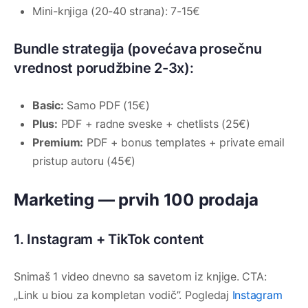
Mini-knjiga (20-40 strana): 7-15€
Bundle strategija (povećava prosečnu
vrednost porudžbine 2-3x):
Basic:
Samo PDF (15€)
Plus:
PDF + radne sveske + chetlists (25€)
Premium:
PDF + bonus templates + private email
pristup autoru (45€)
Marketing — prvih 100 prodaja
1. Instagram + TikTok content
Snimaš 1 video dnevno sa savetom iz knjige. CTA:
„Link u biou za kompletan vodič”. Pogledaj
Instagram