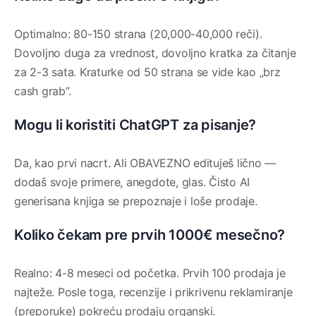
Optimalno: 80-150 strana (20,000-40,000 reči).
Dovoljno duga za vrednost, dovoljno kratka za čitanje
za 2-3 sata. Kraturke od 50 strana se vide kao „brz
cash grab”.
Mogu li koristiti ChatGPT za pisanje?
Da, kao prvi nacrt. Ali OBAVEZNO edituješ lično —
dodaš svoje primere, anegdote, glas. Čisto AI
generisana knjiga se prepoznaje i loše prodaje.
Koliko čekam pre prvih 1000€ mesečno?
Realno: 4-8 meseci od početka. Prvih 100 prodaja je
najteže. Posle toga, recenzije i prikrivenu reklamiranje
(preporuke) pokreću prodaju organski.