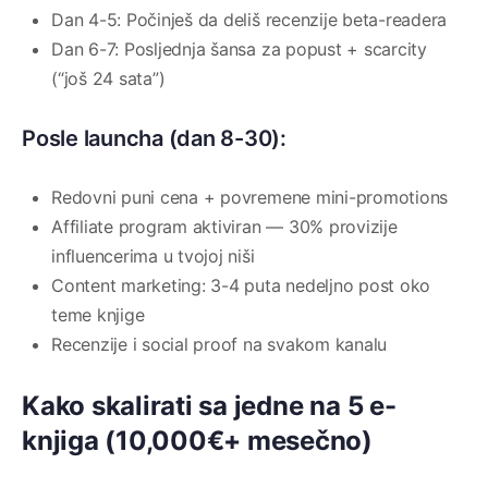
Dan 4-5: Počinješ da deliš recenzije beta-readera
Dan 6-7: Posljednja šansa za popust + scarcity
(“još 24 sata”)
Posle launcha (dan 8-30):
Redovni puni cena + povremene mini-promotions
Affiliate program aktiviran — 30% provizije
influencerima u tvojoj niši
Content marketing: 3-4 puta nedeljno post oko
teme knjige
Recenzije i social proof na svakom kanalu
Kako skalirati sa jedne na 5 e-
knjiga (10,000€+ mesečno)