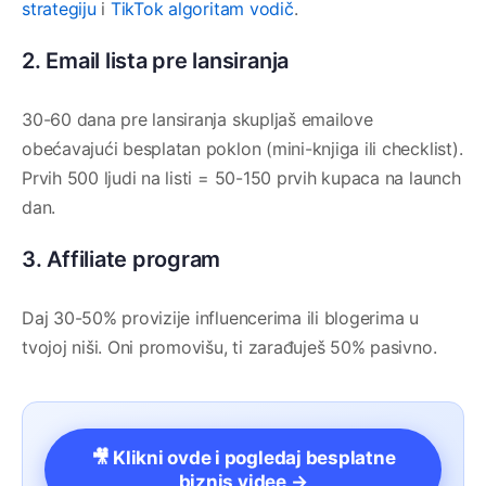
strategiju
i
TikTok algoritam vodič
.
2. Email lista pre lansiranja
30-60 dana pre lansiranja skupljaš emailove
obećavajući besplatan poklon (mini-knjiga ili checklist).
Prvih 500 ljudi na listi = 50-150 prvih kupaca na launch
dan.
3. Affiliate program
Daj 30-50% provizije influencerima ili blogerima u
tvojoj niši. Oni promovišu, ti zarađuješ 50% pasivno.
🎥 Klikni ovde i pogledaj besplatne
biznis videe →