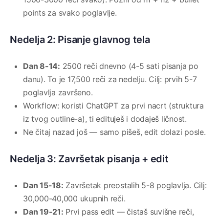
points za svako poglavlje.
Nedelja 2: Pisanje glavnog tela
Dan 8-14:
2500 reči dnevno (4-5 sati pisanja po
danu). To je 17,500 reči za nedelju. Cilj: prvih 5-7
poglavlja završeno.
Workflow: koristi ChatGPT za prvi nacrt (struktura
iz tvog outline-a), ti edituješ i dodaješ ličnost.
Ne čitaj nazad još — samo pišeš, edit dolazi posle.
Nedelja 3: Završetak pisanja + edit
Dan 15-18:
Završetak preostalih 5-8 poglavlja. Cilj:
30,000-40,000 ukupnih reči.
Dan 19-21:
Prvi pass edit — čistaš suvišne reči,