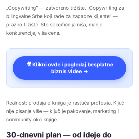
„Copywriting” — zatvoreno tržište. „Copywriting za
bilingvalne Srbe koji rade za zapadne klijente” —
prazno tržište. Što specifičnija niša, manje
konkurencije, viša cena.
🎥 Klikni ovde i pogledaj besplatne
biznis videe →
Realnost: prodaja e-knjiga je rastuća profesija. Ključ
nije pisanje više — ključ je pakovanje, marketing i
community oko knjige.
30-dnevni plan — od ideje do