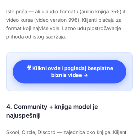
Iste priča — ali u audio formatu (audio knjiga 35€) ili
video kursa (video version 99€). Klijenti plaćaju za
format koji najviše vole. Lazno udu plostročavanje
prihoda od istog sadržaja.
🎥 Klikni ovde i pogledaj besplatne
biznis videe →
4. Community + knjiga model je
najuspešniji
Skool, Circle, Discord — zajednica oko knjige. Klijent