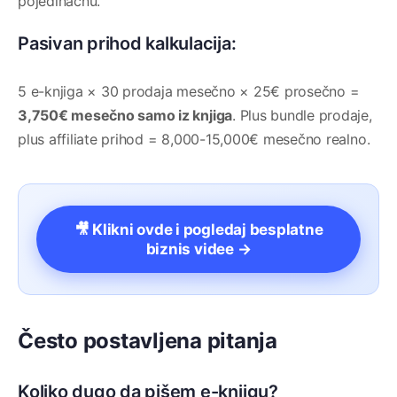
pojedinačnu.
Pasivan prihod kalkulacija:
5 e-knjiga × 30 prodaja mesečno × 25€ prosečno =
3,750€ mesečno samo iz knjiga
. Plus bundle prodaje,
plus affiliate prihod = 8,000-15,000€ mesečno realno.
🎥 Klikni ovde i pogledaj besplatne
biznis videe →
Često postavljena pitanja
Koliko dugo da pišem e-knjigu?