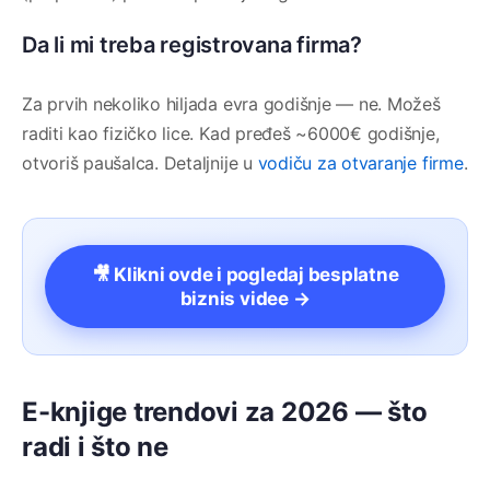
Da li mi treba registrovana firma?
Za prvih nekoliko hiljada evra godišnje — ne. Možeš
raditi kao fizičko lice. Kad pređeš ~6000€ godišnje,
otvoriš paušalca. Detaljnije u
vodiču za otvaranje firme
.
🎥 Klikni ovde i pogledaj besplatne
biznis videe →
E-knjige trendovi za 2026 — što
radi i što ne