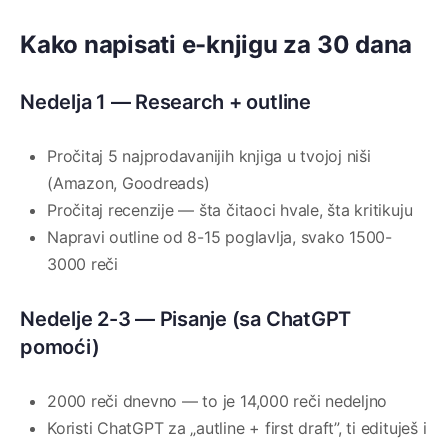
Kako napisati e-knjigu za 30 dana
Nedelja 1 — Research + outline
Pročitaj 5 najprodavanijih knjiga u tvojoj niši
(Amazon, Goodreads)
Pročitaj recenzije — šta čitaoci hvale, šta kritikuju
Napravi outline od 8-15 poglavlja, svako 1500-
3000 reči
Nedelje 2-3 — Pisanje (sa ChatGPT
pomoći)
2000 reči dnevno — to je 14,000 reči nedeljno
Koristi ChatGPT za „autline + first draft”, ti edituješ i