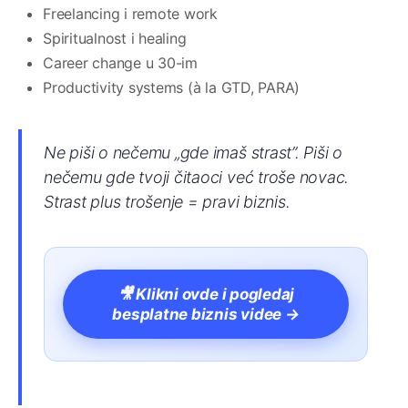
Freelancing i remote work
Spiritualnost i healing
Career change u 30-im
Productivity systems (à la GTD, PARA)
Ne piši o nečemu „gde imaš strast”. Piši o
nečemu gde tvoji čitaoci već troše novac.
Strast plus trošenje = pravi biznis.
🎥 Klikni ovde i pogledaj
besplatne biznis videe →