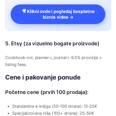
🎥 Klikni ovde i pogledaj besplatne
biznis videe →
5. Etsy (za vizuelno bogate proizvode)
Cookbook-ovi, planner-i, journal-i. 6.5% provizija +
listing fees.
Cene i pakovanje ponude
Početne cene (prvih 100 prodaja):
Standardna e-knjiga (50-100 strana): 15-25€
Specijalizovana niša (100+ strana): 25-50€