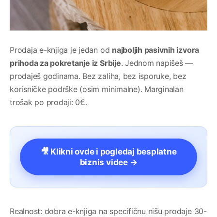
Prodaja e-knjiga je jedan od
najboljih pasivnih izvora
prihoda za pokretanje iz Srbije
. Jednom napišeš —
prodaješ godinama. Bez zaliha, bez isporuke, bez
korisničke podrške (osim minimalne). Marginalan
trošak po prodaji: 0€.
🎥 Klikni ovde i pogledaj besplatne
biznis videe →
Realnost: dobra e-knjiga na specifičnu nišu prodaje 30-