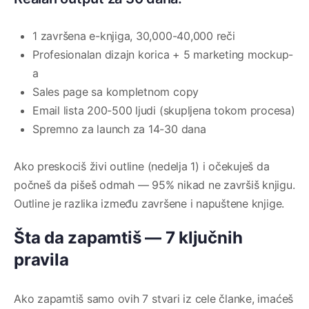
1 završena e-knjiga, 30,000-40,000 reči
Profesionalan dizajn korica + 5 marketing mockup-
a
Sales page sa kompletnom copy
Email lista 200-500 ljudi (skupljena tokom procesa)
Spremno za launch za 14-30 dana
Ako preskociš živi outline (nedelja 1) i očekuješ da
počneš da pišeš odmah — 95% nikad ne završiš knjigu.
Outline je razlika između završene i napuštene knjige.
Šta da zapamtiš — 7 ključnih
pravila
Ako zapamtiš samo ovih 7 stvari iz cele članke, imaćeš