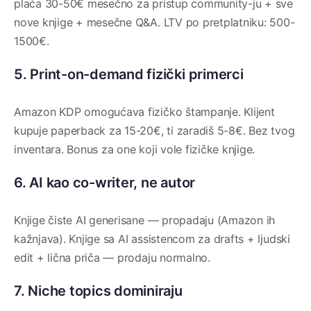
plaća 30-50€ mesečno za pristup community-ju + sve
nove knjige + mesečne Q&A. LTV po pretplatniku: 500-
1500€.
5. Print-on-demand fizički primerci
Amazon KDP omogućava fizičko štampanje. Klijent
kupuje paperback za 15-20€, ti zaradiš 5-8€. Bez tvog
inventara. Bonus za one koji vole fizičke knjige.
6. AI kao co-writer, ne autor
Knjige čiste AI generisane — propadaju (Amazon ih
kažnjava). Knjige sa AI assistencom za drafts + ljudski
edit + lična priča — prodaju normalno.
7. Niche topics dominiraju