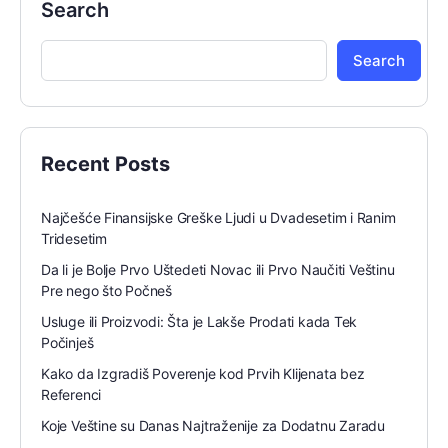
Search
Search
Recent Posts
Najčešće Finansijske Greške Ljudi u Dvadesetim i Ranim
Tridesetim
Da li je Bolje Prvo Uštedeti Novac ili Prvo Naučiti Veštinu
Pre nego što Počneš
Usluge ili Proizvodi: Šta je Lakše Prodati kada Tek
Počinješ
Kako da Izgradiš Poverenje kod Prvih Klijenata bez
Referenci
Koje Veštine su Danas Najtraženije za Dodatnu Zaradu