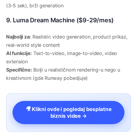
(3-5 sek), brži generation
9. Luma Dream Machine ($9-29/mes)
Najbolji za:
Realistic video generation, product prikaz,
real-world style content
AI funkcije:
Text-to-video, image-to-video, video
extension
Specifično:
Bolji u realističnom rendering-u nego u
kreativnom (gde Runway pobedjuje)
🎥 Klikni ovde i pogledaj besplatne
biznis videe →