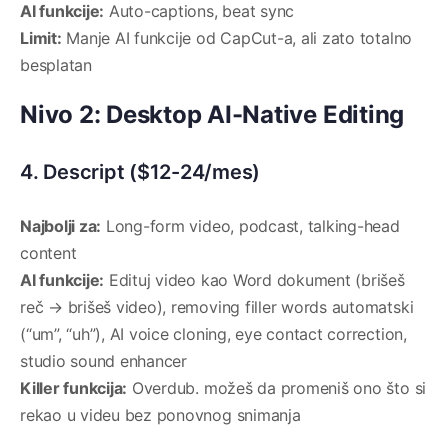
AI funkcije:
Auto-captions, beat sync
Limit:
Manje AI funkcije od CapCut-a, ali zato totalno
besplatan
Nivo 2: Desktop AI-Native Editing
4. Descript ($12-24/mes)
Najbolji za:
Long-form video, podcast, talking-head
content
AI funkcije:
Edituj video kao Word dokument (brišeš
reč → brišeš video), removing filler words automatski
(“um”, “uh”), AI voice cloning, eye contact correction,
studio sound enhancer
Killer funkcija:
Overdub. možeš da promeniš ono što si
rekao u videu bez ponovnog snimanja