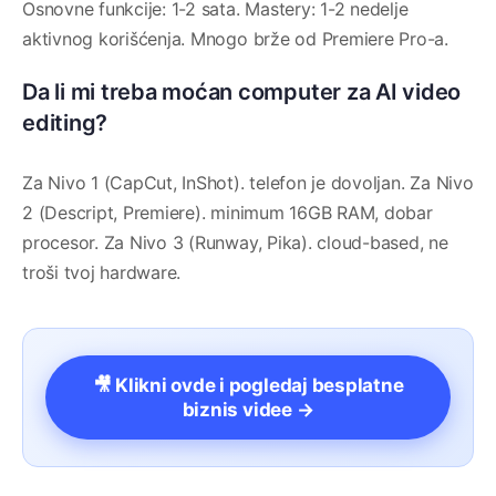
Osnovne funkcije: 1-2 sata. Mastery: 1-2 nedelje
aktivnog korišćenja. Mnogo brže od Premiere Pro-a.
Da li mi treba moćan computer za AI video
editing?
Za Nivo 1 (CapCut, InShot). telefon je dovoljan. Za Nivo
2 (Descript, Premiere). minimum 16GB RAM, dobar
procesor. Za Nivo 3 (Runway, Pika). cloud-based, ne
troši tvoj hardware.
🎥 Klikni ovde i pogledaj besplatne
biznis videe →