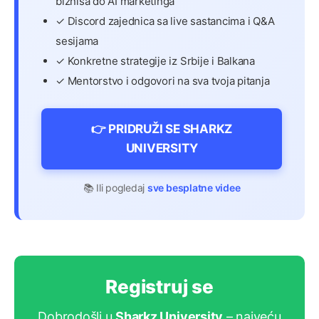
biznisa do AI marketinga
✓ Discord zajednica sa live sastancima i Q&A
sesijama
✓ Konkretne strategije iz Srbije i Balkana
✓ Mentorstvo i odgovori na sva tvoja pitanja
👉 PRIDRUŽI SE SHARKZ
UNIVERSITY
📚 Ili pogledaj
sve besplatne videe
Registruj se
Dobrodošli u
Sharkz University
– najveću