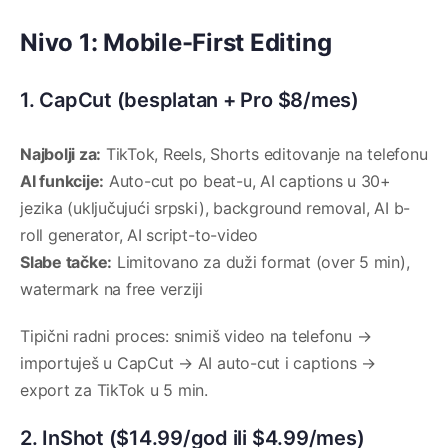
Nivo 1: Mobile-First Editing
1. CapCut (besplatan + Pro $8/mes)
Najbolji za:
TikTok, Reels, Shorts editovanje na telefonu
AI funkcije:
Auto-cut po beat-u, AI captions u 30+
jezika (uključujući srpski), background removal, AI b-
roll generator, AI script-to-video
Slabe tačke:
Limitovano za duži format (over 5 min),
watermark na free verziji
Tipični radni proces: snimiš video na telefonu →
importuješ u CapCut → AI auto-cut i captions →
export za TikTok u 5 min.
2. InShot ($14.99/god ili $4.99/mes)