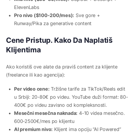
ElevenLabs
Pro nivo ($100-200/mes):
Sve gore +
Runway/Pika za generative content
Cene Pristup. Kako Da Naplatiš
Klijentima
Ako koristiš ove alate da praviš content za klijente
(freelance ili kao agencija):
Per video cene:
Tržišne tarife za TikTok/Reels edit
u Srbiji: 20-80€ po videu. YouTube duži format: 80-
400€ po videu zavisno od kompleksnosti.
Mesečni mesečna naknada:
4-10 videa mesečno.
600-2500€/mes po klijentu
AI premium nivo:
Klijent ima opciju “AI Powered”