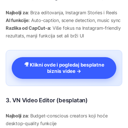
Najbolji za:
Brza editovanja, Instagram Stories i Reels
AI funkcije:
Auto-caption, scene detection, music sync
Razlika od CapCut-a:
Više fokus na Instagram-friendly
rezultats, manji funkcija set ali brži UI
🎥 Klikni ovde i pogledaj besplatne
biznis videe →
3. VN Video Editor (besplatan)
Najbolji za:
Budget-conscious creators koji hoće
desktop-quality funkcije