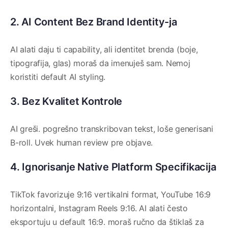
2. AI Content Bez Brand Identity-ja
AI alati daju ti capability, ali identitet brenda (boje,
tipografija, glas) moraš da imenuješ sam. Nemoj
koristiti default AI styling.
3. Bez Kvalitet Kontrole
AI greši. pogrešno transkribovan tekst, loše generisani
B-roll. Uvek human review pre objave.
4. Ignorisanje Native Platform Specifikacija
TikTok favorizuje 9:16 vertikalni format, YouTube 16:9
horizontalni, Instagram Reels 9:16. AI alati često
eksportuju u default 16:9. moraš ručno da štiklaš za