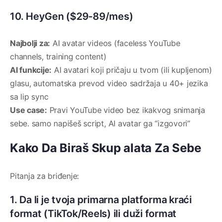
10. HeyGen ($29-89/mes)
Najbolji za:
AI avatar videos (faceless YouTube
channels, training content)
AI funkcije:
AI avatari koji pričaju u tvom (ili kupljenom)
glasu, automatska prevod video sadržaja u 40+ jezika
sa lip sync
Use case:
Pravi YouTube video bez ikakvog snimanja
sebe. samo napišeš script, AI avatar ga “izgovori”
Kako Da Biraš Skup alata Za Sebe
Pitanja za briđenje:
1. Da li je tvoja primarna platforma kraći
format (TikTok/Reels) ili duži format