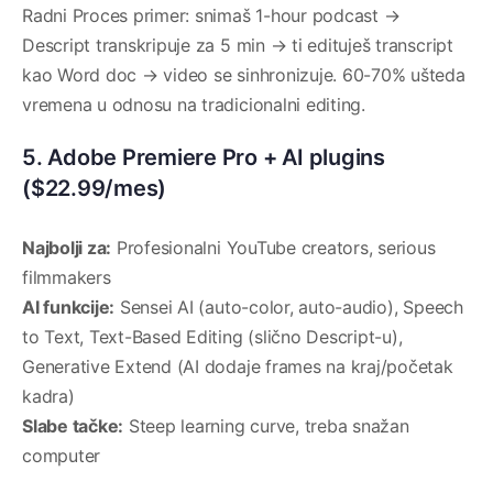
Radni Proces primer: snimaš 1-hour podcast →
Descript transkripuje za 5 min → ti edituješ transcript
kao Word doc → video se sinhronizuje. 60-70% ušteda
vremena u odnosu na tradicionalni editing.
5. Adobe Premiere Pro + AI plugins
($22.99/mes)
Najbolji za:
Profesionalni YouTube creators, serious
filmmakers
AI funkcije:
Sensei AI (auto-color, auto-audio), Speech
to Text, Text-Based Editing (slično Descript-u),
Generative Extend (AI dodaje frames na kraj/početak
kadra)
Slabe tačke:
Steep learning curve, treba snažan
computer