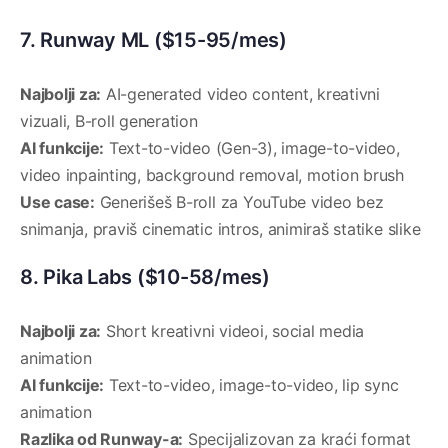
7. Runway ML ($15-95/mes)
Najbolji za:
AI-generated video content, kreativni
vizuali, B-roll generation
AI funkcije:
Text-to-video (Gen-3), image-to-video,
video inpainting, background removal, motion brush
Use case:
Generišeš B-roll za YouTube video bez
snimanja, praviš cinematic intros, animiraš statike slike
8. Pika Labs ($10-58/mes)
Najbolji za:
Short kreativni videoi, social media
animation
AI funkcije:
Text-to-video, image-to-video, lip sync
animation
Razlika od Runway-a:
Specijalizovan za kraći format