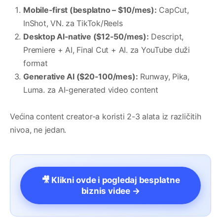
Mobile-first (besplatno – $10/mes):
CapCut,
InShot, VN. za TikTok/Reels
Desktop AI-native ($12-50/mes):
Descript,
Premiere + AI, Final Cut + AI. za YouTube duži
format
Generative AI ($20-100/mes):
Runway, Pika,
Luma. za AI-generated video content
Većina content creator-a koristi 2-3 alata iz različitih
nivoa, ne jedan.
🎥 Klikni ovde i pogledaj besplatne
biznis videe →