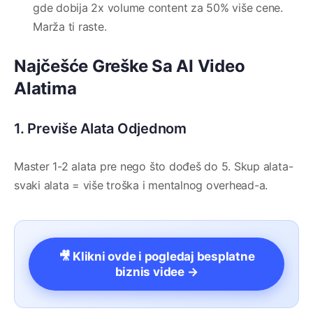
gde dobija 2x volume content za 50% više cene.
Marža ti raste.
Najčešće Greške Sa AI Video
Alatima
1. Previše Alata Odjednom
Master 1-2 alata pre nego što dođeš do 5. Skup alata-
svaki alata = više troška i mentalnog overhead-a.
🎥 Klikni ovde i pogledaj besplatne
biznis videe →