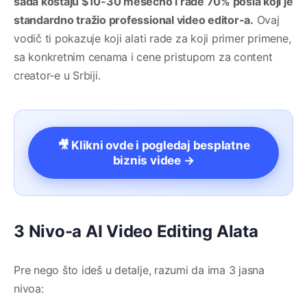
sada koštaju $10-30 mesečno i rade 70% posla koji je
standardno tražio professional video editor-a.
Ovaj
vodič ti pokazuje koji alati rade za koji primer primene,
sa konkretnim cenama i cene pristupom za content
creator-e u Srbiji.
🎥 Klikni ovde i pogledaj besplatne
biznis videe →
3 Nivo-a AI Video Editing Alata
Pre nego što ideš u detalje, razumi da ima 3 jasna
nivoa: