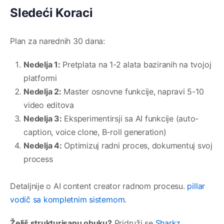
Sledeći Koraci
Plan za narednih 30 dana:
Nedelja 1:
Pretplata na 1-2 alata baziranih na tvojoj
platformi
Nedelja 2:
Master osnovne funkcije, napravi 5-10
video editova
Nedelja 3:
Eksperimentirsji sa AI funkcije (auto-
caption, voice clone, B-roll generation)
Nedelja 4:
Optimizuj radni proces, dokumentuj svoj
process
Detaljnije o AI content creator radnom procesu.
pillar
vodič sa kompletnim sistemom
.
Želiš strukturisanu obuku?
Pridruži se
Sharkz