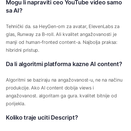
Mogu li napraviti ceo YouTube video samo
sa AI?
Tehnički da. sa HeyGen-om za avatar, ElevenLabs za
glas, Runway za B-roll. Ali kvalitet angažovanosti je
manji od human-fronted content-a. Najbolja praksa:
hibridni pristup.
Da li algoritmi platforma kazne AI content?
Algoritmi se baziraju na angažovanost-u, ne na načinu
produkcije. Ako AI content dobija views i
angažovanost. algoritam ga gura. kvalitet bitnije od
porijekla.
Koliko traje uciti Descript?