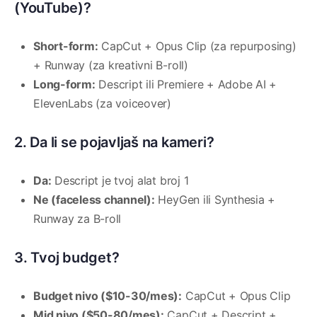
(YouTube)?
Short-form:
CapCut + Opus Clip (za repurposing)
+ Runway (za kreativni B-roll)
Long-form:
Descript ili Premiere + Adobe AI +
ElevenLabs (za voiceover)
2. Da li se pojavljaš na kameri?
Da:
Descript je tvoj alat broj 1
Ne (faceless channel):
HeyGen ili Synthesia +
Runway za B-roll
3. Tvoj budget?
Budget nivo ($10-30/mes):
CapCut + Opus Clip
Mid nivo ($50-80/mes):
CapCut + Descript +