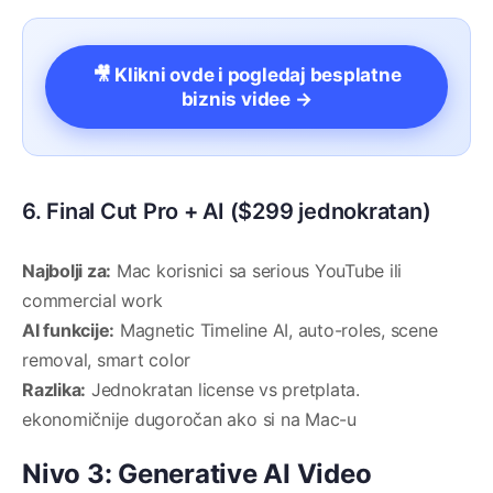
🎥 Klikni ovde i pogledaj besplatne
biznis videe →
6. Final Cut Pro + AI ($299 jednokratan)
Najbolji za:
Mac korisnici sa serious YouTube ili
commercial work
AI funkcije:
Magnetic Timeline AI, auto-roles, scene
removal, smart color
Razlika:
Jednokratan license vs pretplata.
ekonomičnije dugoročan ako si na Mac-u
Nivo 3: Generative AI Video