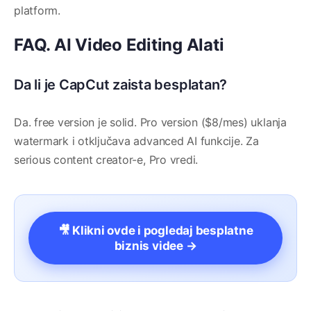
platform.
FAQ. AI Video Editing Alati
Da li je CapCut zaista besplatan?
Da. free version je solid. Pro version ($8/mes) uklanja
watermark i otključava advanced AI funkcije. Za
serious content creator-e, Pro vredi.
🎥 Klikni ovde i pogledaj besplatne
biznis videe →