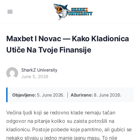
Maxbet I Novac — Kako Kladionica
Utiče Na Tvoje Finansije
SharkZ University
June 5, 2026
Objavljeno:
5. June 2026. |
Ažurirano:
8. June 2026.
Većina ljudi koji se redovno klade nemaju tačan
odgovor na pitanje koliko su zaista potrošili na
kladionicu. Postoje pobede koje pamtimo, ali gubici se
nekako slivaju u jedno manje jasnu masu. To nije