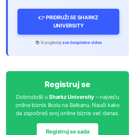
👉 PRIDRUŽI SE SHARKZ
UNIVERSITY
📚 Ili pogledaj
sve besplatne videe
Registruj se
Dobrodošli u
Sharkz University
– najveću
online biznis školu na Balkanu. Nauči kako
da započneš svoj online biznis već danas.
Registruj se sada