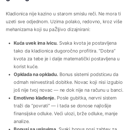
Kladionica nije kazino u starom smislu reči. Ne mora ti
uzeti sve odjednom. Uzima polako, redovno, kroz više
mehanizama koji su paŽljivo dizajnirani:
Kuća uvek ima ivicu.
Svaka kvota je postavljena
tako da kladionica dugoročno profitira. “Dobra”
kvota za tebe je i dalje matematički postavljena u
korist kuće.
Opklada na opkladu.
Bonus sistemi podsticиu da
odmah reinvestiraš dobitke. Novac koji nisi izgubio
još nije tvoj novac — ne dok nije na računu u banci.
Emotivno klađenje.
Posle gubitka, nervni sistem
traži da “povrati” — i tada se donose najlošije
finansijske odluke. Veći ulozi, brže odluke, manje
analize.
Bonusi sa uslovima.
Svaki bonus nosi zahtev za