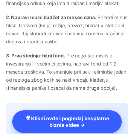
finansijska odluka koja ima direktan i merljiv efekat.
2. Napravi realni budžet za mesec dana.
Prihodi minus
fiksni troškovi (kirija, režije, prevoz, hrana) = slobodni
novac. Taj slobodni novac sada ima namenu: vraćanje
dugova i gradnja zalihe.
3. Prva štednja: hitni fond.
Pre nego što misliš o
investiranju ili većim ciljevima, napravi fond od 1-2
meseca troškova. To smanjuje pritisak i eliminiše jedan
od razloga zbog kojih se neki vraćaju klađenju
(finansijska panika i osećaj da nema druge opcije).
🎥 Klikni ovde i pogledaj besplatne
biznis videe →