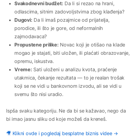
Svakodnevni budžet:
Da li si rezao na hrani,
odlascima, sitnim zadovoljstvima zbog klađenja?
Dugovi:
Da li imaš pozajmice od prijatelja,
porodice, ili što je gore, od neformalnih
zajmodavaca?
Propustene prilike:
Novac koji je otišao na klade
mogao je stajati, biti uložen, ili plaćati obrazovanje,
opremu, iskustva.
Vreme:
Sati uloženi u analizu kvota, praćenje
utakmica, čekanje rezultata — to je realan trošak
koji se ne vidi u bankovnom izvodu, ali se vidi u
svemu što nisi uradio.
Ispšа svaku kategoriju. Ne da bi se kažavao, nego da
bi imao jasnu sliku od koje možeš da kreneš.
🎥 Klikni ovde i pogledaj besplatne biznis videe →