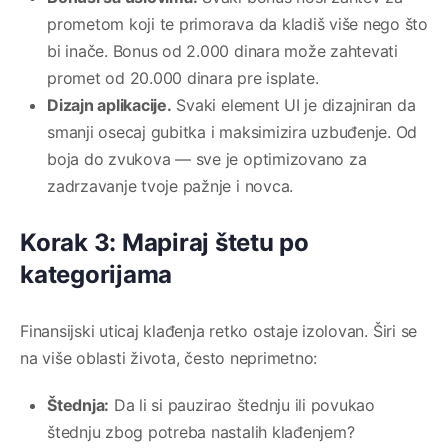
prometom koji te primorava da kladiš više nego što
bi inače. Bonus od 2.000 dinara može zahtevati
promet od 20.000 dinara pre isplate.
Dizajn aplikacije.
Svaki element UI je dizajniran da
smanji osecaj gubitka i maksimizira uzbuđenje. Od
boja do zvukova — sve je optimizovano za
zadrzavanje tvoje pažnje i novca.
Korak 3: Mapiraj štetu po
kategorijama
Finansijski uticaj klađenja retko ostaje izolovan. Širi se
na više oblasti života, često neprimetno:
Štednja:
Da li si pauzirao štednju ili povukao
štednju zbog potreba nastalih klađenjem?