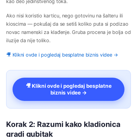
kao deo jedinstvenog toka.
Ako nisi koristio karticu, nego gotovinu na šalteru ili
kioscima — pokušaj da se setiš koliko puta si podizao
novac namenski za klađenje. Gruba procena je bolja od
iluzije da nije toliko.
🎥 Klikni ovde i pogledaj besplatne biznis videe →
🎥 Klikni ovde i pogledaj besplatne
biznis videe →
Korak 2: Razumi kako kladionica
gradi gubitak