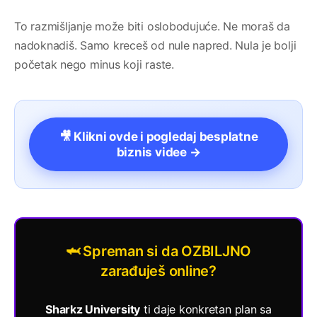
To razmišljanje može biti oslobodujuće. Ne moraš da
nadoknadiš. Samo kreceš od nule napred. Nula je bolji
početak nego minus koji raste.
🎥 Klikni ovde i pogledaj besplatne
biznis videe →
🦈 Spreman si da OZBILJNO
zarađuješ online?
Sharkz University
ti daje konkretan plan sa