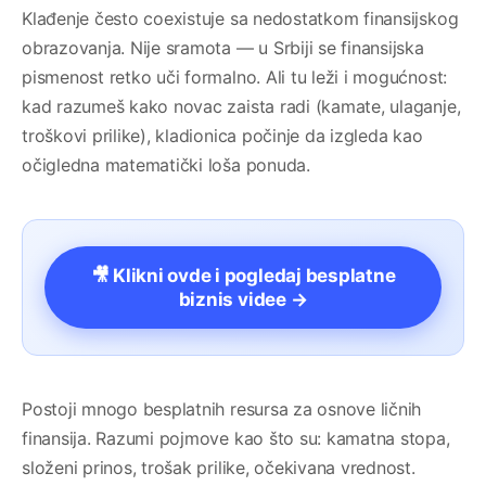
Klađenje često coexistuje sa nedostatkom finansijskog
obrazovanja. Nije sramota — u Srbiji se finansijska
pismenost retko uči formalno. Ali tu leži i mogućnost:
kad razumeš kako novac zaista radi (kamate, ulaganje,
troškovi prilike), kladionica počinje da izgleda kao
očigledna matematički loša ponuda.
🎥 Klikni ovde i pogledaj besplatne
biznis videe →
Postoji mnogo besplatnih resursa za osnove ličnih
finansija. Razumi pojmove kao što su: kamatna stopa,
složeni prinos, trošak prilike, očekivana vrednost.