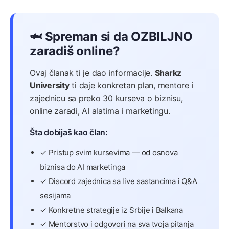
🦈 Spreman si da OZBILJNO
zaradiš online?
Ovaj članak ti je dao informacije.
Sharkz
University
ti daje konkretan plan, mentore i
zajednicu sa preko 30 kurseva o biznisu,
online zaradi, AI alatima i marketingu.
Šta dobijaš kao član:
✓ Pristup svim kursevima — od osnova
biznisa do AI marketinga
✓ Discord zajednica sa live sastancima i Q&A
sesijama
✓ Konkretne strategije iz Srbije i Balkana
✓ Mentorstvo i odgovori na sva tvoja pitanja