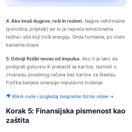
4. Ako imaš dugove, reši ih redom.
Najpre neformalne
(porodica, prijatelji) jer tu je najveća emocionalna
težina i stid koji troši energiju. Onda formalne, po visini
kamatne stope.
5. Odvoji fizički novac od impulsa.
Ako ti je lako da
podigreš gotovinu ili prebaciš sa kartice, razmisli o
otvaranju posebnog računa bez kartice za štednju.
Fizička barijera smanjuje impulsivno trošenje.
🎥 Klikni ovde i pogledaj besplatne biznis videe →
Korak 5: Finansijska pismenost kao
zaštita