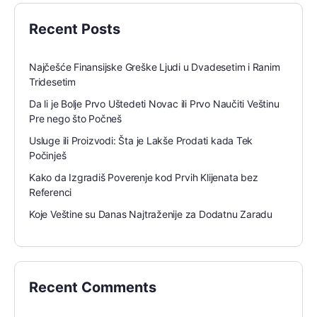
Recent Posts
Najčešće Finansijske Greške Ljudi u Dvadesetim i Ranim
Tridesetim
Da li je Bolje Prvo Uštedeti Novac ili Prvo Naučiti Veštinu
Pre nego što Počneš
Usluge ili Proizvodi: Šta je Lakše Prodati kada Tek
Počinješ
Kako da Izgradiš Poverenje kod Prvih Klijenata bez
Referenci
Koje Veštine su Danas Najtraženije za Dodatnu Zaradu
Recent Comments