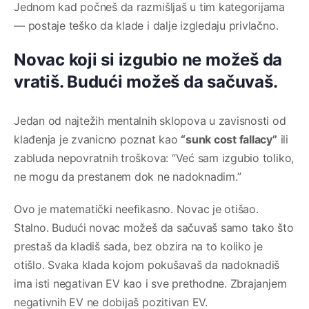
Jednom kad počneš da razmišljaš u tim kategorijama
— postaje teško da klade i dalje izgledaju privlačno.
Novac koji si izgubio ne možeš da
vratiš. Budući možeš da sačuvaš.
Jedan od najtežih mentalnih sklopova u zavisnosti od
klađenja je zvanicno poznat kao
“sunk cost fallacy”
ili
zabluda nepovratnih troškova: “Već sam izgubio toliko,
ne mogu da prestanem dok ne nadoknadim.”
Ovo je matematički neefikasno. Novac je otišao.
Stalno. Budući novac možeš da sačuvaš samo tako što
prestaš da kladiš sada, bez obzira na to koliko je
otišlo. Svaka klada kojom pokušavaš da nadoknadiš
ima isti negativan EV kao i sve prethodne. Zbrajanjem
negativnih EV ne dobijaš pozitivan EV.