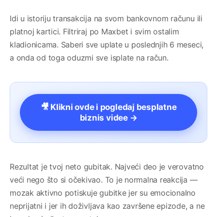
Idi u istoriju transakcija na svom bankovnom računu ili
platnoj kartici. Filtriraj po Maxbet i svim ostalim
kladionicama. Saberi sve uplate u poslednjih 6 meseci,
a onda od toga oduzmi sve isplate na račun.
🎥 Klikni ovde i pogledaj besplatne
biznis videe →
Rezultat je tvoj neto gubitak. Najveći deo je verovatno
veći nego što si očekivao. To je normalna reakcija —
mozak aktivno potiskuje gubitke jer su emocionalno
neprijatni i jer ih doživljava kao završene epizode, a ne