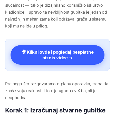
slučajnost — tako je dizajnirano korisničko iskustvo
kladionice. I upravo ta nevidljivost gubitka je jedan od
najvažnijih mehanizama koji održava igrača u sistemu
koji mu ne ide u prilog.
🎥 Klikni ovde i pogledaj besplatne
biznis videe →
Pre nego što razgovaramo o planu oporavka, treba da
znaš svoju realnost. I to nije ugodna vežba, ali je
neophodna.
Korak 1: Izračunaj stvarne gubitke