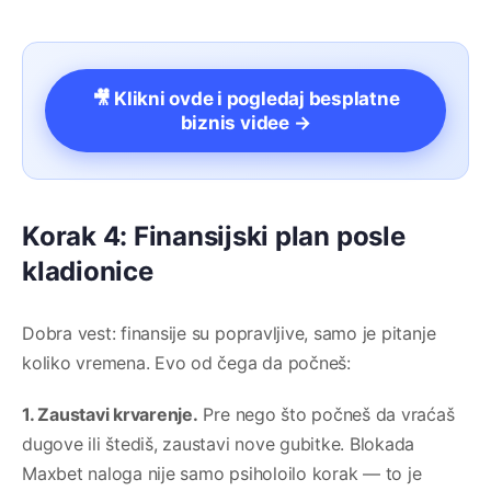
🎥 Klikni ovde i pogledaj besplatne
biznis videe →
Korak 4: Finansijski plan posle
kladionice
Dobra vest: finansije su popravljive, samo je pitanje
koliko vremena. Evo od čega da počneš:
1. Zaustavi krvarenje.
Pre nego što počneš da vraćaš
dugove ili štediš, zaustavi nove gubitke. Blokada
Maxbet naloga nije samo psiholoilo korak — to je