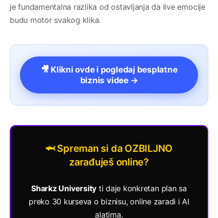
je fundamentalna razlika od ostavljanja da live emocije
budu motor svakog klika.
🎥 Klikni ovde i pogledaj besplatne
biznis videe →
🦈 Spreman si da OZBILJNO
zarađuješ online?
Sharkz University
ti daje konkretan plan sa
preko 30 kurseva o biznisu, online zaradi i AI
alatima.