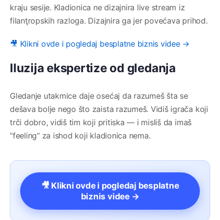
kraju sesije. Kladionica ne dizajnira live stream iz
filanţropskih razloga. Dizajnira ga jer povećava prihod.
🎥 Klikni ovde i pogledaj besplatne biznis videe →
Iluzija ekspertize od gledanja
Gledanje utakmice daje osećaj da razumeš šta se
dešava bolje nego što zaista razumeš. Vidiš igrača koji
trči dobro, vidiš tim koji pritiska — i misliš da imaš
“feeling“ za ishod koji kladionica nema.
🎥 Klikni ovde i pogledaj besplatne
biznis videe →