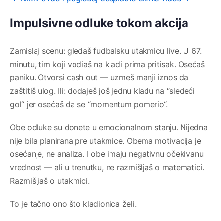
Impulsivne odluke tokom akcija
Zamislaj scenu: gledaš fudbalsku utakmicu live. U 67.
minutu, tim koji vodiaš na kladi prima pritisak. Osećaš
paniku. Otvorsi cash out — uzmeš manji iznos da
zaštitiš ulog. Ili: dodaješ još jednu kladu na “sledeći
gol“ jer osećaš da se “momentum pomerio“.
Obe odluke su donete u emocionalnom stanju. Nijedna
nije bila planirana pre utakmice. Obema motivacija je
osećanje, ne analiza. I obe imaju negativnu očekivanu
vrednost — ali u trenutku, ne razmišljaš o matematici.
Razmišljaš o utakmici.
To je tačno ono što kladionica želi.