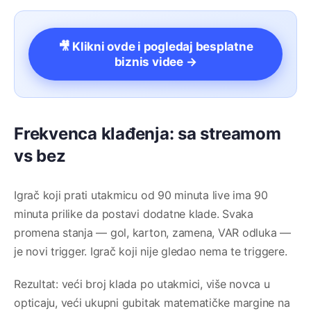
🎥 Klikni ovde i pogledaj besplatne
biznis videe →
Frekvenca klađenja: sa streamom
vs bez
Igrač koji prati utakmicu od 90 minuta live ima 90
minuta prilike da postavi dodatne klade. Svaka
promena stanja — gol, karton, zamena, VAR odluka —
je novi trigger. Igrač koji nije gledao nema te triggere.
Rezultat: veći broj klada po utakmici, više novca u
opticaju, veći ukupni gubitak matematičke margine na