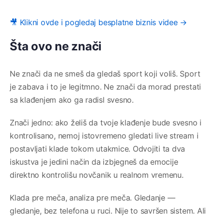
🎥 Klikni ovde i pogledaj besplatne biznis videe →
Šta ovo ne znači
Ne znači da ne smeš da gledaš sport koji voliš. Sport
je zabava i to je legitmno. Ne znači da morad prestati
sa klađenjem ako ga radisl svesno.
Znači jedno: ako želiš da tvoje klađenje bude svesno i
kontrolisano, nemoj istovremeno gledati live stream i
postavljati klade tokom utakmice. Odvojiti ta dva
iskustva je jedini način da izbjegneš da emocije
direktno kontrolišu novčanik u realnom vremenu.
Klada pre meča, analiza pre meča. Gledanje —
gledanje, bez telefona u ruci. Nije to savršen sistem. Ali