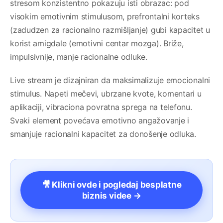
stresom konzistentno pokazuju isti obrazac: pod
visokim emotivnim stimulusom, prefrontalni korteks
(zadudzen za racionalno razmišljanje) gubi kapacitet u
korist amigdale (emotivni centar mozga). Briže,
impulsivnije, manje racionalne odluke.
Live stream je dizajniran da maksimalizuje emocionalni
stimulus. Napeti mečevi, ubrzane kvote, komentari u
aplikaciji, vibraciona povratna sprega na telefonu.
Svaki element povećava emotivno angažovanje i
smanjuje racionalni kapacitet za donošenje odluka.
🎥 Klikni ovde i pogledaj besplatne
biznis videe →