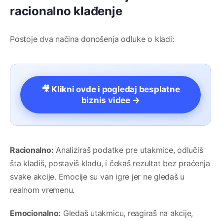
racionalno klađenje
Postoje dva načina donošenja odluke o kladi:
🎥 Klikni ovde i pogledaj besplatne
biznis videe →
Racionalno:
Analiziraš podatke pre utakmice, odlučiš
šta kladiš, postaviš kladu, i čekaš rezultat bez praćenja
svake akcije. Emocije su van igre jer ne gledaš u
realnom vremenu.
Emocionalno:
Gledaš utakmicu, reagiraš na akcije,