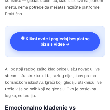
korisnike — gledaš utakmicu, kladiš se, sve na jednom
mestu, nema potrebe da mešataš različite platforme.
Praktično.
🎥 Klikni ovde i pogledaj besplatne
biznis videe →
Ali postoji razlog zašto kladionice ulažu novac u live
stream infrastrukturu. I taj razlog nije ljubav prema
korisničkom iskustvu. Igrači koji gledaju utakmicu live
troše više od onih koji ne gledaju. Ovo je poslovna
logika, ne teorija.
Emocionalno klađenje vs