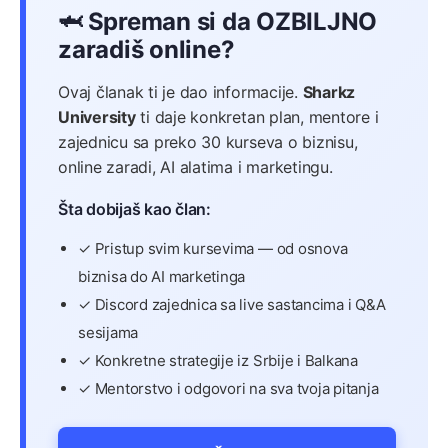
🦈 Spreman si da OZBILJNO
zaradiš online?
Ovaj članak ti je dao informacije.
Sharkz
University
ti daje konkretan plan, mentore i
zajednicu sa preko 30 kurseva o biznisu,
online zaradi, AI alatima i marketingu.
Šta dobijaš kao član:
✓ Pristup svim kursevima — od osnova
biznisa do AI marketinga
✓ Discord zajednica sa live sastancima i Q&A
sesijama
✓ Konkretne strategije iz Srbije i Balkana
✓ Mentorstvo i odgovori na sva tvoja pitanja