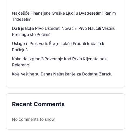
Najčešće Finansijske Greške Ljudi u Dvadesetim i Ranim
Tridesetim
Da li je Bolje Prvo Uštedeti Novac ili Prvo Naučiti Veštinu
Pre nego što Počneš
Usluge ili Proizvodi: Šta je Lakše Prodati kada Tek
Počinješ
Kako da Izgradiš Poverenje kod Prvih Klijenata bez
Referenci
Koje Veštine su Danas Najtraženije za Dodatnu Zaradu
Recent Comments
No comments to show.