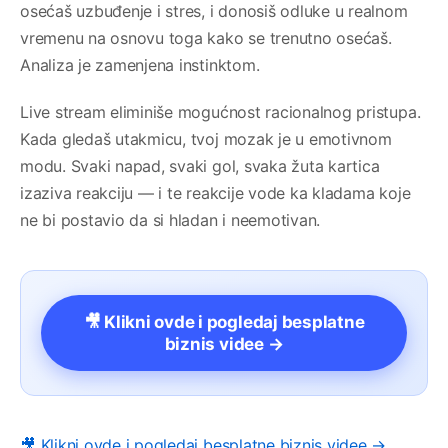
osećaš uzbuđenje i stres, i donosiš odluke u realnom
vremenu na osnovu toga kako se trenutno osećaš.
Analiza je zamenjena instinktom.
Live stream eliminiše mogućnost racionalnog pristupa.
Kada gledaš utakmicu, tvoj mozak je u emotivnom
modu. Svaki napad, svaki gol, svaka žuta kartica
izaziva reakciju — i te reakcije vode ka kladama koje
ne bi postavio da si hladan i neemotivan.
🎥 Klikni ovde i pogledaj besplatne
biznis videe →
🎥 Klikni ovde i pogledaj besplatne biznis videe →