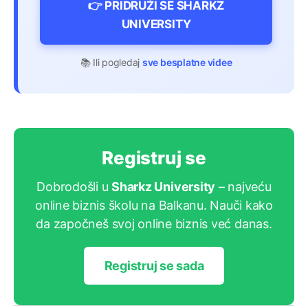
👉 PRIDRUŽI SE SHARKZ
UNIVERSITY
📚 Ili pogledaj
sve besplatne videe
Registruj se
Dobrodošli u
Sharkz University
– najveću
online biznis školu na Balkanu. Nauči kako
da započneš svoj online biznis već danas.
Registruj se sada