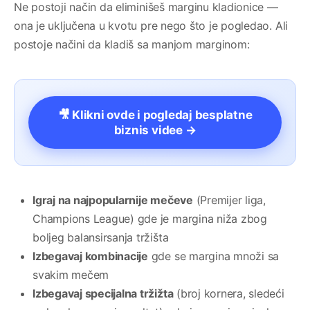
Ne postoji način da eliminišeš marginu kladionice —
ona je uključena u kvotu pre nego što je pogledao. Ali
postoje načini da kladiš sa manjom marginom:
🎥 Klikni ovde i pogledaj besplatne
biznis videe →
Igraj na najpopularnije mečeve
(Premijer liga,
Champions League) gde je margina niža zbog
boljeg balansirsanja tržišta
Izbegavaj kombinacije
gde se margina množi sa
svakim mečem
Izbegavaj specijalna tržižta
(broj kornera, sledeći