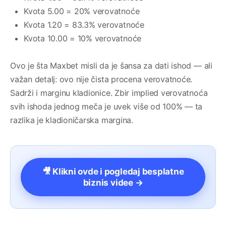
Kvota 5.00 = 20% verovatnoće
Kvota 1.20 = 83.3% verovatnoće
Kvota 10.00 = 10% verovatnoće
Ovo je šta Maxbet misli da je šansa za dati ishod — ali
važan detalj: ovo nije čista procena verovatnoće.
Sadrži i marginu kladionice. Zbir implied verovatnoća
svih ishoda jednog meča je uvek više od 100% — ta
razlika je kladioničarska margina.
🎥 Klikni ovde i pogledaj besplatne
biznis videe →