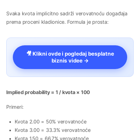
Svaka kvota implicitno sadrži verovatnoću događaja
prema proceni kladionice. Formula je prosta:
🎥 Klikni ovde i pogledaj besplatne
biznis videe →
Implied probability = 1 / kvota × 100
Primeri:
Kvota 2.00 = 50% verovatnoće
Kvota 3.00 = 33.3% verovatnoće
Kvota 1.50 = 66.7% verovatnoće