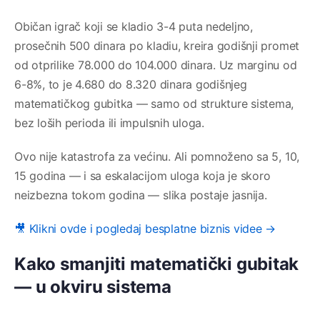
Običan igrač koji se kladio 3-4 puta nedeljno,
prosečnih 500 dinara po kladiu, kreira godišnji promet
od otprilike 78.000 do 104.000 dinara. Uz marginu od
6-8%, to je 4.680 do 8.320 dinara godišnjeg
matematičkog gubitka — samo od strukture sistema,
bez loših perioda ili impulsnih uloga.
Ovo nije katastrofa za većinu. Ali pomnoženo sa 5, 10,
15 godina — i sa eskalacijom uloga koja je skoro
neizbezna tokom godina — slika postaje jasnija.
🎥 Klikni ovde i pogledaj besplatne biznis videe →
Kako smanjiti matematički gubitak
— u okviru sistema