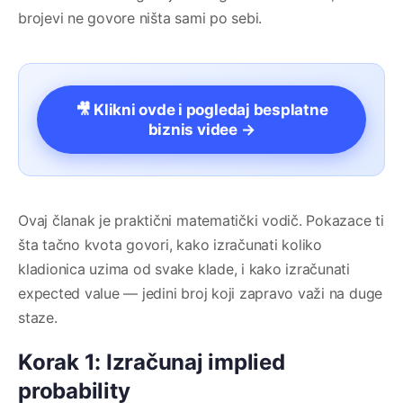
brojevi ne govore ništa sami po sebi.
🎥 Klikni ovde i pogledaj besplatne
biznis videe →
Ovaj članak je praktični matematički vodič. Pokazace ti
šta tačno kvota govori, kako izračunati koliko
kladionica uzima od svake klade, i kako izračunati
expected value — jedini broj koji zapravo važi na duge
staze.
Korak 1: Izračunaj implied
probability