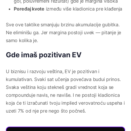
gol, poluvremeni rezultat) gde je margina visoka
Poređaj kvote
između više kladionica pre klađenja
Sve ove taktike smanjuju brzinu akumulacije gubitka.
Ne eliminišu ga. Jer margina postoji uvek — pitanje je
samo kolika je.
Gde imaš pozitivan EV
U biznisu i razvoju veština, EV je pozitivan i
kumulativan. Svaki sat učenja povećava budui prinos.
Svaka veština koju stekneš gradi vrednost koja se
compounduje navis, ne naviše. I ne postoji kladionica
koja će ti izračunati tvoju implied verovatnoću uspeha i
uzeti 7% od nje pre nego što počneš.