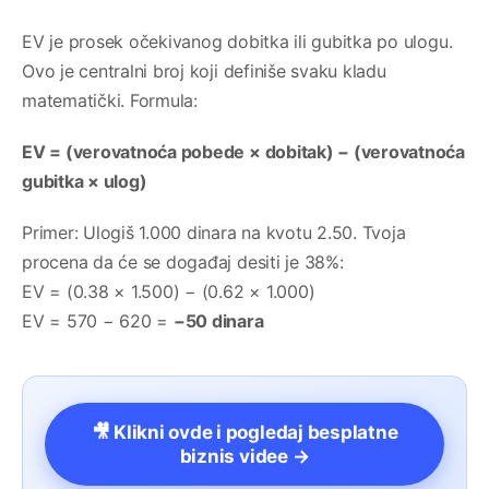
EV je prosek očekivanog dobitka ili gubitka po ulogu.
Ovo je centralni broj koji definiše svaku kladu
matematički. Formula:
EV = (verovatnoća pobede × dobitak) − (verovatnoća
gubitka × ulog)
Primer: Ulogiš 1.000 dinara na kvotu 2.50. Tvoja
procena da će se događaj desiti je 38%:
EV = (0.38 × 1.500) − (0.62 × 1.000)
EV = 570 − 620 =
−50 dinara
🎥 Klikni ovde i pogledaj besplatne
biznis videe →