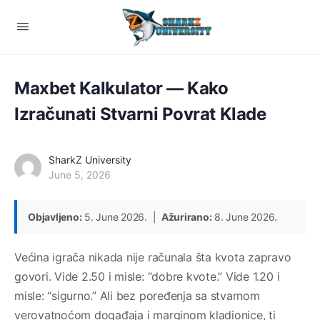
Maxbet Kalkulator — Kako
Izračunati Stvarni Povrat Klade
SharkZ University
June 5, 2026
Objavljeno:
5. June 2026. |
Ažurirano:
8. June 2026.
Većina igrača nikada nije računala šta kvota zapravo
govori. Vide 2.50 i misle: “dobre kvote.” Vide 1.20 i
misle: “sigurno.” Ali bez poređenja sa stvarnom
verovatnoćom događaja i marginom kladionice, ti