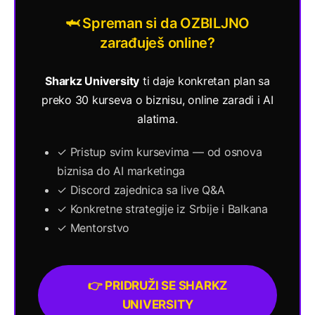
🦈 Spreman si da OZBILJNO
zarađuješ online?
Sharkz University
ti daje konkretan plan sa
preko 30 kurseva o biznisu, online zaradi i AI
alatima.
✓ Pristup svim kursevima — od osnova
biznisa do AI marketinga
✓ Discord zajednica sa live Q&A
✓ Konkretne strategije iz Srbije i Balkana
✓ Mentorstvo
👉 PRIDRUŽI SE SHARKZ
UNIVERSITY