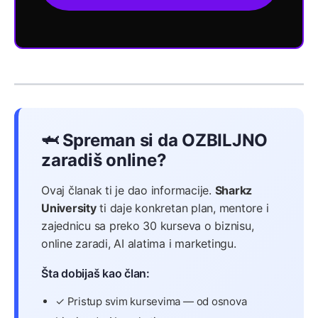
🦈 Spreman si da OZBILJNO
zaradiš online?
Ovaj članak ti je dao informacije.
Sharkz
University
ti daje konkretan plan, mentore i
zajednicu sa preko 30 kurseva o biznisu,
online zaradi, AI alatima i marketingu.
Šta dobijaš kao član:
✓ Pristup svim kursevima — od osnova