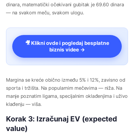
dinara, matematički očekivani gubitak je 69.60 dinara
— na svakom meču, svakom ulogu.
🎥 Klikni ovde i pogledaj besplatne
biznis videe →
Margina se kreće obično između 5% i 12%, zavisno od
sporta i tržišta. Na popularnim mečevima — niža. Na
manje poznatim ligama, specijalnim oklađenjima i uživo
klađenju — viša.
Korak 3: Izračunaj EV (expected
value)