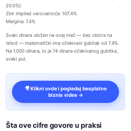
20.0%)
Zbir implied verovatnoća: 107.4%
Margina: 7.4%
Svaki dinara uložen na ovaj meč — bez obzira na
ishod — matematički ima očekivani gubitak od 7.4%.
Na 1.000 dinara, to je 74 dinara očekivanog gubitka,
svaki put.
🎥 Klikni ovde i pogledaj besplatne
biznis videe →
Šta ove cifre govore u praksi