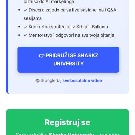
biznisa do AI marketinga
✓ Discord zajednica sa live sastancima i Q&A
sesijama
✓ Konkretne strategije iz Srbije i Balkana
✓ Mentorstvo i odgovori na sva tvoja pitanja
👉 PRIDRUŽI SE SHARKZ
UNIVERSITY
📚 Ili pogledaj
sve besplatne videe
Registruj se
Dobrodošli u
Sharkz University
– najveću