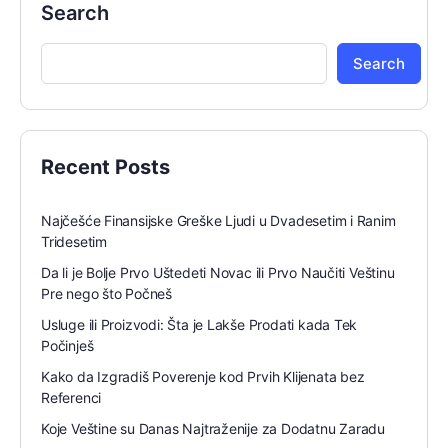
Search
Search
Recent Posts
Najčešće Finansijske Greške Ljudi u Dvadesetim i Ranim
Tridesetim
Da li je Bolje Prvo Uštedeti Novac ili Prvo Naučiti Veštinu
Pre nego što Počneš
Usluge ili Proizvodi: Šta je Lakše Prodati kada Tek
Počinješ
Kako da Izgradiš Poverenje kod Prvih Klijenata bez
Referenci
Koje Veštine su Danas Najtraženije za Dodatnu Zaradu