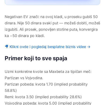
Negativan EV znači: na ovoj kladi, u proseku gubiš 50
dinara. Nije 50 dinara svaki put — možeš dobiti, možeš
izgubiti. Ali prosek, ponovljen stotine puta, konvergira
ka −50 dinara po kladi.
🎥 Klikni ovde i pogledaj besplatne biznis videe →
Primer koji to sve spaja
Uzmi konkretne kvote sa Maxbeta za tipičan meč:
Partizan vs Vojvodina.
Partizan pobeda: kvota 1.70 (implied probability
58.8%)
Remi: kvota 3.50 (implied probability 28.6%)
Vojvodina pobeda: kvota 5.00 (implied probability