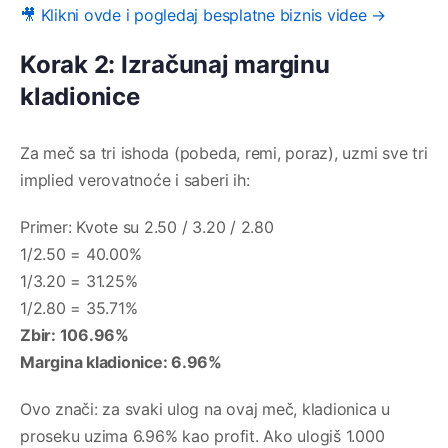
🎥 Klikni ovde i pogledaj besplatne biznis videe →
Korak 2: Izračunaj marginu
kladionice
Za meč sa tri ishoda (pobeda, remi, poraz), uzmi sve tri
implied verovatnoće i saberi ih:
Primer: Kvote su 2.50 / 3.20 / 2.80
1/2.50 = 40.00%
1/3.20 = 31.25%
1/2.80 = 35.71%
Zbir: 106.96%
Margina kladionice: 6.96%
Ovo znači: za svaki ulog na ovaj meč, kladionica u
proseku uzima 6.96% kao profit. Ako ulogiš 1.000