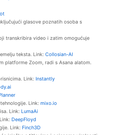
bot
 uključujući glasove poznatih osoba s
oji transkribira video i zatim omogućuje
emelju teksta. Link:
Collosian-AI
utem platforme Zoom, radi s Asana alatom.
risnicima. Link:
Instantly
dy.ai
Planner
tehnologije. Link:
mixo.io
isa. Link:
LumaAi
 Link:
DeepFloyd
ije. Link:
Finch3D