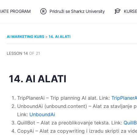
LIATE PROGRAM
Pridruži se Sharkz University
KURSE
🎯 BESPLATAN PLAN
AI MARKETING KURS
14. AI ALATI
LESSON 14
OF 21
14. AI ALATI
TripPlanerAi – Trip planning AI alat. Link:
TripPlanerA
UnboundAi (unbound.content) – Alat za stavljanje pr
Link:
UnboundAi
QuillBot – Alat za preoblikovanje teksta. Link:
Quill
CopyAi – Alat za copywriting i izradu skripti za vid