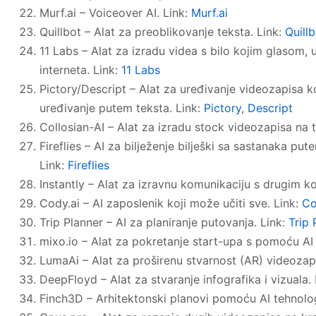
Murf.ai – Voiceover AI. Link:
Murf.ai
Quillbot – Alat za preoblikovanje teksta. Link:
Quill
11 Labs – Alat za izradu videa s bilo kojim glasom,
interneta. Link:
11 Labs
Pictory/Descript – Alat za uređivanje videozapisa k
uređivanje putem teksta. Link:
Pictory
,
Descript
Collosian-AI – Alat za izradu stock videozapisa na t
Fireflies – AI za bilježenje bilješki sa sastanaka p
Link:
Fireflies
Instantly – Alat za izravnu komunikaciju s drugim ko
Cody.ai – AI zaposlenik koji može učiti sve. Link:
Co
Trip Planner – AI za planiranje putovanja. Link:
Trip 
mixo.io – Alat za pokretanje start-upa s pomoću AI 
LumaAi – Alat za proširenu stvarnost (AR) videozap
DeepFloyd – Alat za stvaranje infografika i vizuala.
Finch3D – Arhitektonski planovi pomoću AI tehnolog