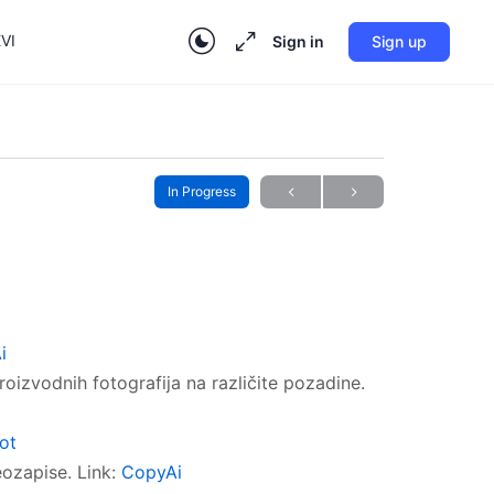
VI
Sign in
Sign up
In Progress
i
oizvodnih fotografija na različite pozadine.
Bot
eozapise. Link:
CopyAi