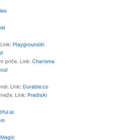
deo
st
 Link:
PlaygroundAi
ld
m priče. Link:
Charisma
ecut
ndi. Link:
Durable.co
mreže. Link:
PredisAi
iful.ai
om
Magic