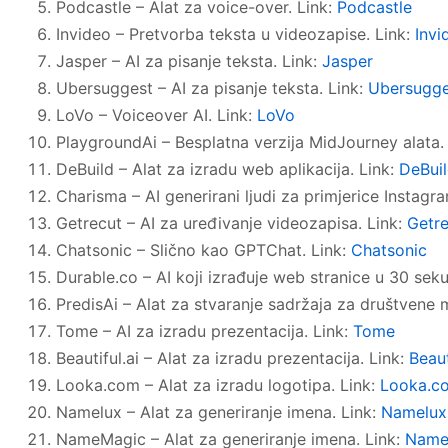
Podcastle – Alat za voice-over. Link:
Podcastle
Invideo – Pretvorba teksta u videozapise. Link:
Invi
Jasper – AI za pisanje teksta. Link:
Jasper
Ubersuggest – AI za pisanje teksta. Link:
Ubersugge
LoVo – Voiceover AI. Link:
LoVo
PlaygroundAi – Besplatna verzija MidJourney alata.
DeBuild – Alat za izradu web aplikacija. Link:
DeBui
Charisma – AI generirani ljudi za primjerice Instagra
Getrecut – AI za uređivanje videozapisa. Link:
Getr
Chatsonic – Slično kao GPTChat. Link:
Chatsonic
Durable.co – AI koji izrađuje web stranice u 30 seku
PredisAi – Alat za stvaranje sadržaja za društvene 
Tome – AI za izradu prezentacija. Link:
Tome
Beautiful.ai – Alat za izradu prezentacija. Link:
Beaut
Looka.com – Alat za izradu logotipa. Link:
Looka.c
Namelux – Alat za generiranje imena. Link:
Namelux
NameMagic – Alat za generiranje imena. Link:
Name