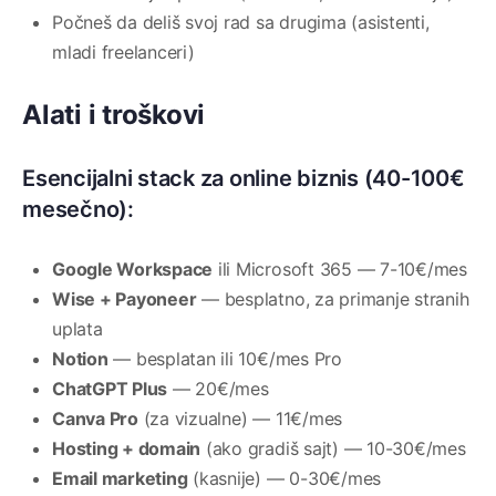
Počneš da deliš svoj rad sa drugima (asistenti,
mladi freelanceri)
Alati i troškovi
Esencijalni stack za online biznis (40-100€
mesečno):
Google Workspace
ili Microsoft 365 — 7-10€/mes
Wise + Payoneer
— besplatno, za primanje stranih
uplata
Notion
— besplatan ili 10€/mes Pro
ChatGPT Plus
— 20€/mes
Canva Pro
(za vizualne) — 11€/mes
Hosting + domain
(ako gradiš sajt) — 10-30€/mes
Email marketing
(kasnije) — 0-30€/mes