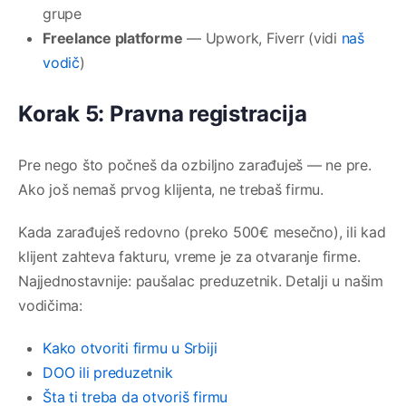
grupe
Freelance platforme
— Upwork, Fiverr (vidi
naš
vodič
)
Korak 5: Pravna registracija
Pre nego što počneš da ozbiljno zarađuješ — ne pre.
Ako još nemaš prvog klijenta, ne trebaš firmu.
Kada zarađuješ redovno (preko 500€ mesečno), ili kad
klijent zahteva fakturu, vreme je za otvaranje firme.
Najjednostavnije: paušalac preduzetnik. Detalji u našim
vodičima:
Kako otvoriti firmu u Srbiji
DOO ili preduzetnik
Šta ti treba da otvoriš firmu