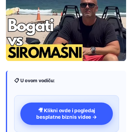
📋 U ovom vodiču:
🎥 Klikni ovde i pogledaj
besplatne biznis videe →