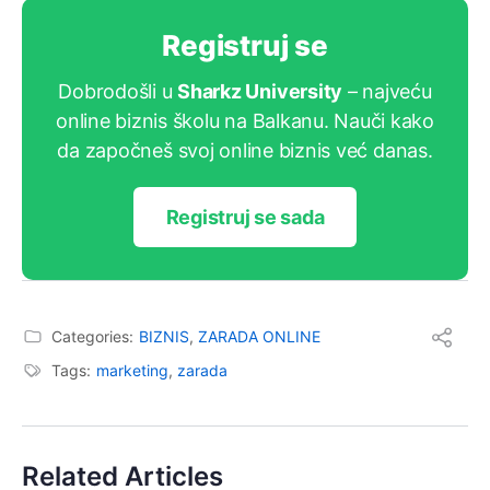
Registruj se
Dobrodošli u
Sharkz University
– najveću
online biznis školu na Balkanu. Nauči kako
da započneš svoj online biznis već danas.
Registruj se sada
Categories:
BIZNIS
,
ZARADA ONLINE
Tags:
marketing
,
zarada
Related Articles