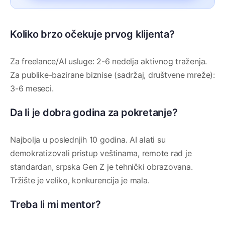
Koliko brzo očekuje prvog klijenta?
Za freelance/AI usluge: 2-6 nedelja aktivnog traženja.
Za publike-bazirane biznise (sadržaj, društvene mreže):
3-6 meseci.
Da li je dobra godina za pokretanje?
Najbolja u poslednjih 10 godina. AI alati su
demokratizovali pristup veštinama, remote rad je
standardan, srpska Gen Z je tehnički obrazovana.
Tržište je veliko, konkurencija je mala.
Treba li mi mentor?