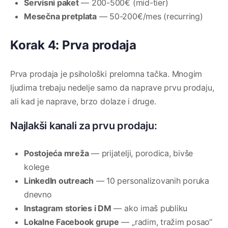
Servisni paket
— 200-500€ (mid-tier)
Mesečna pretplata
— 50-200€/mes (recurring)
Korak 4: Prva prodaja
Prva prodaja je psihološki prelomna tačka. Mnogim
ljudima trebaju nedelje samo da naprave prvu prodaju,
ali kad je naprave, brzo dolaze i druge.
Najlakši kanali za prvu prodaju:
Postojeća mreža
— prijatelji, porodica, bivše
kolege
LinkedIn outreach
— 10 personalizovanih poruka
dnevno
Instagram stories i DM
— ako imaš publiku
Lokalne Facebook grupe
— „radim, tražim posao“