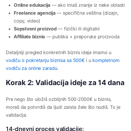
Online edukacija
— ako imaš znanje iz neke oblasti
Freelance agencija
— specifična veština (dizajn,
copy, video)
Sopstveni proizvod
— fizički ili digitalni
Affiliate biznis
— publika + preporuke proizvoda
Detaljniji pregled konkretnih biznis ideja imamo u
vodiču o pokretanju biznisa sa 500€
i u
kompletnom
vodiču za online zaradu
.
Korak 2: Validacija ideje za 14 dana
Pre nego što uložiš ozbiljnih 500-2000€ u biznis,
moraš da potvrdiš da ljudi zaista žele što nudiš. To je
validacija.
14-dnevni proces validacije: