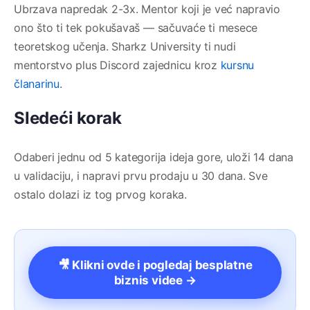
Ubrzava napredak 2-3x. Mentor koji je već napravio
ono što ti tek pokušavaš — sačuvaće ti mesece
teoretskog učenja. Sharkz University ti nudi
mentorstvo plus Discord zajednicu kroz
kursnu
članarinu
.
Sledeći korak
Odaberi jednu od 5 kategorija ideja gore, uloži 14 dana
u validaciju, i napravi prvu prodaju u 30 dana. Sve
ostalo dolazi iz tog prvog koraka.
🎥 Klikni ovde i pogledaj besplatne
biznis videe →