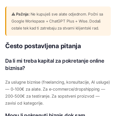
⚠️ Pažnja:
Ne kupuješ sve alate odjednom. Počni sa
Google Workspace + ChatGPT Plus + Wise. Dodaš
ostale tek kad ti zatrebaju za stvarni klijentski rad.
Često postavljena pitanja
Da li mi treba kapital za pokretanje online
biznisa?
Za uslugne biznise (freelancing, konsultacije, AI usluge)
— 0-100€ za alate. Za e-commerce/dropshipping —
200-500€ za testiranje. Za sopstveni proizvod —
zavisi od kategorije.
Mogu li pokrenuti biznis dok sam