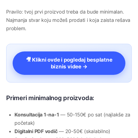
Pravilo: tvoj prvi proizvod treba da bude minimalan.
Najmanja stvar koju možeš prodati i koja zaista rešava
problem.
🎥 Klikni ovde i pogledaj besplatne
biznis videe →
Primeri minimalnog proizvoda:
Konsultacija 1-na-1
— 50-150€ po sat (najlakše za
početak)
Digitalni PDF vodič
— 20-50€ (skalabilno)