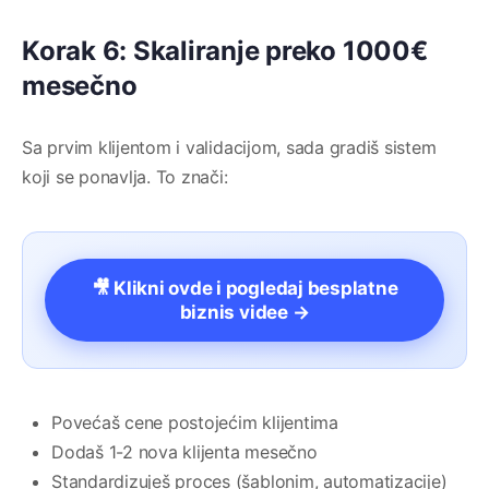
Korak 6: Skaliranje preko 1000€
mesečno
Sa prvim klijentom i validacijom, sada gradiš sistem
koji se ponavlja. To znači:
🎥 Klikni ovde i pogledaj besplatne
biznis videe →
Povećaš cene postojećim klijentima
Dodaš 1-2 nova klijenta mesečno
Standardizuješ proces (šablonim, automatizacije)