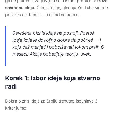
ga ne pokrenu, zaglavljuju se u istom problemu:
traže
savršenu ideju.
Čitaju knjige, gledaju YouTube videoe,
prave Excel tabele — i nikad ne počnu.
Savršena biznis ideja ne postoji. Postoji
ideja koja je dovoljno dobra da počneš — i
koju ćeš menjati i pobojšavati tokom prvih 6
meseci. Akcija pobedjuje teoriju, uvek.
Korak 1: Izbor ideje koja stvarno
radi
Dobra biznis ideja za Srbiju trenutno ispunjava 3
kriterijuma: