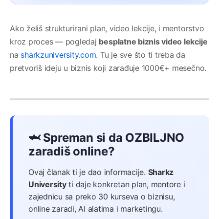
Ako želiš strukturirani plan, video lekcije, i mentorstvo
kroz proces — pogledaj
besplatne biznis video lekcije
na
sharkzuniversity.com
. Tu je sve što ti treba da
pretvoriš ideju u biznis koji zarađuje 1000€+ mesečno.
🦈 Spreman si da OZBILJNO
zaradiš online?
Ovaj članak ti je dao informacije.
Sharkz
University
ti daje konkretan plan, mentore i
zajednicu sa preko 30 kurseva o biznisu,
online zaradi, AI alatima i marketingu.