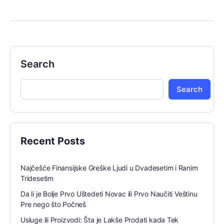
Search
Search
Recent Posts
Najčešće Finansijske Greške Ljudi u Dvadesetim i Ranim
Tridesetim
Da li je Bolje Prvo Uštedeti Novac ili Prvo Naučiti Veštinu
Pre nego što Počneš
Usluge ili Proizvodi: Šta je Lakše Prodati kada Tek