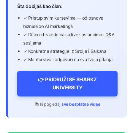
Šta dobijaš kao član:
✓ Pristup svim kursevima — od osnova
biznisa do AI marketinga
✓ Discord zajednica sa live sastancima i Q&A
sesijama
✓ Konkretne strategije iz Srbije i Balkana
✓ Mentorstvo i odgovori na sva tvoja pitanja
👉 PRIDRUŽI SE SHARKZ
UNIVERSITY
📚 Ili pogledaj
sve besplatne videe