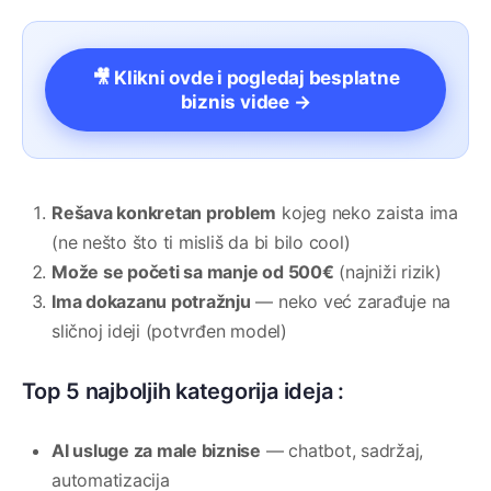
🎥 Klikni ovde i pogledaj besplatne
biznis videe →
Rešava konkretan problem
kojeg neko zaista ima
(ne nešto što ti misliš da bi bilo cool)
Može se početi sa manje od 500€
(najniži rizik)
Ima dokazanu potražnju
— neko već zarađuje na
sličnoj ideji (potvrđen model)
Top 5 najboljih kategorija ideja :
AI usluge za male biznise
— chatbot, sadržaj,
automatizacija