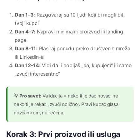
Dan 1-3:
Razgovaraj sa 10 ljudi koji bi mogli biti
tvoji kupci
Dan 4-7:
Napravi minimalni proizvod ili landing
page
Dan 8-11:
Plasiraj ponudu preko društvenih mreža
ili LinkedIn-a
Dan 12-14:
Vidi da li dobijaš „da, kupujem“ ili samo
„zvuči interesantno“
💡 Pro savet:
Validacija = neko ti je dao novac, ne
neko ti je rekao „zvuči odlično“. Pravi kupac glasa
novčanikom, ne rečima.
Korak 3: Prvi proizvod ili usluga