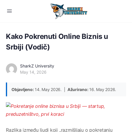
Kako Pokrenuti Online Biznis u
Srbiji (Vodič)
SharkZ University
May 14, 2026
Objavljeno:
14. May 2026. |
Ažurirano:
16. May 2026.
Razlika između ljudi koji „razmišljaju o pokretanju