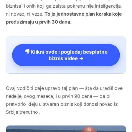
biznisa“ i onih koji ga zaista pokrenu nije inteligencija,
ni novac, ni veze.
To je jednostavno plan koraka koje
preduzimaju u prvih 30 dana.
🎥 Klikni ovde i pogledaj besplatne
biznis videe →
Ovaj vodič ti daje upravo taj plan — šta da uradiš ove
nedelje, ovog meseca, i u prvih 90 dana — da bi
pretvorio ideju u stvaran biznis koji donosi novac iz
Srbije trenutno .