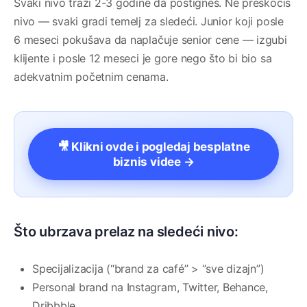
Svaki nivo traži 2-3 godine da postigneš. Ne preskocis
nivo — svaki gradi temelj za sledeći. Junior koji posle
6 meseci pokušava da naplačuje senior cene — izgubi
klijente i posle 12 meseci je gore nego što bi bio sa
adekvatnim početnim cenama.
🎥 Klikni ovde i pogledaj besplatne
biznis videe →
Što ubrzava prelaz na sledeći nivo:
Specijalizacija (“brand za café” > “sve dizajn”)
Personal brand na Instagram, Twitter, Behance,
Dribbble