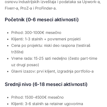
osnovu industrijskih izveštaja i podataka sa Upwork-a,
Fiverr-a, ProZ-a i ProFinder-a.
Početnik (0-6 meseci aktivnosti)
Prihod: 300-1000€ mesečno
Klijenti: 1-3 stalnih + povremeni projekti
Cena po projektu: niski deo raspona (testiraš
tržište)
Vreme rada: 15-25 sati nedeljno (često part-time
uz drugi posao)
Glavni izazov: prvi klijent, izgradnja portfolio-a
Srednji nivo (6-18 meseci aktivnosti)
Prihod: 1500-4500€ mesečno
Klijenti: 3-6 stalnih sa retainer ugovorima