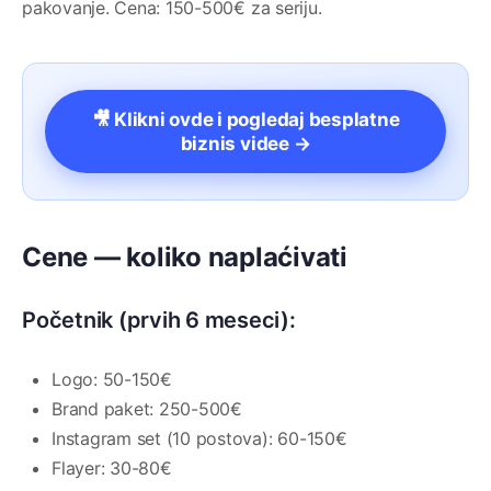
pakovanje. Cena: 150-500€ za seriju.
🎥 Klikni ovde i pogledaj besplatne
biznis videe →
Cene — koliko naplaćivati
Početnik (prvih 6 meseci):
Logo: 50-150€
Brand paket: 250-500€
Instagram set (10 postova): 60-150€
Flayer: 30-80€