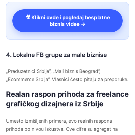
🎥 Klikni ovde i pogledaj besplatne
biznis videe →
4. Lokalne FB grupe za male biznise
„Preduzetnici Srbije”, „Mali biznis Beograd”,
„Ecommerce Srbija”. Vlasnici često pitaju za preporuke.
Realan raspon prihoda za freelance
grafičkog dizajnera iz Srbije
Umesto izmišljenih primera, evo realnih raspona
prihoda po nivou iskustva. Ove cifre su agregat na