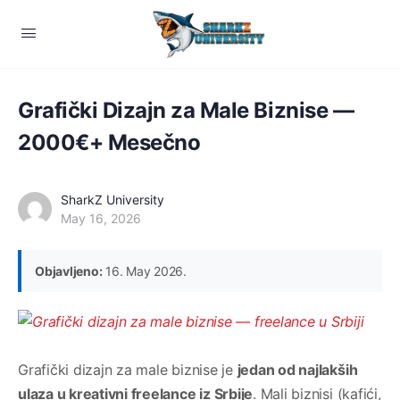
Grafički Dizajn za Male Biznise —
2000€+ Mesečno
SharkZ University
May 16, 2026
Objavljeno:
16. May 2026.
Grafički dizajn za male biznise je
jedan od najlakših
ulaza u kreativni freelance iz Srbije
. Mali biznisi (kafići,