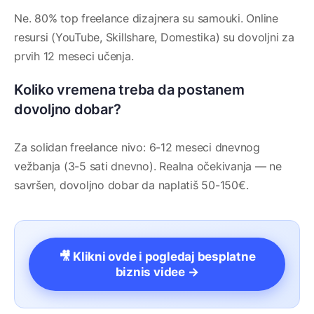
Ne. 80% top freelance dizajnera su samouki. Online
resursi (YouTube, Skillshare, Domestika) su dovoljni za
prvih 12 meseci učenja.
Koliko vremena treba da postanem
dovoljno dobar?
Za solidan freelance nivo: 6-12 meseci dnevnog
vežbanja (3-5 sati dnevno). Realna očekivanja — ne
savršen, dovoljno dobar da naplatiš 50-150€.
🎥 Klikni ovde i pogledaj besplatne
biznis videe →