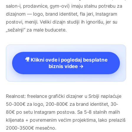
salon-i, prodavnice, gym-ovi) imaju stalnu potrebu za
dizajnom — logo, brand identitet, fla jeri, Instagram
postovi, meniji. Veliki dizajn studiji ih ignorišu, jer su
„sežalnji” za male buducete.
🎥 Klikni ovde i pogledaj besplatne
biznis videe →
Realnost: freelance grafički dizajner u Srbiji naplaćuje
50-300€ za logo, 200-800€ za brand identitet, 30-
80€ po setu Instagram postova. Sa 5-8 stalnih malih
klijenata + povremenim većim projektima, lako prelaziš
2000-3500€ mesečno.