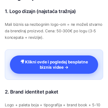
1. Logo dizajn (najstaća tražnja)
Mali biznis sa nezbognim logo-om = ne možeš stvarno
da brendiraj proizvod. Cena: 50-300€ po logu (3-5
koncepata + revizije).
🎥 Klikni ovde i pogledaj besplatne
biznis videe →
2. Brand identitet paket
Logo + paleta boja + tipografija + brand book + 5-10