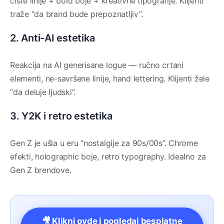
čiste linije + bold boje + kreativne tipografije. Klijenti
traže “da brand bude prepoznatljiv”.
2. Anti-AI estetika
Reakcija na AI generisane logue — ručno crtani
elementi, ne-savršene linije, hand lettering. Klijenti žele
“da deluje ljudski”.
3. Y2K i retro estetika
Gen Z je ušla u eru “nostalgije za 90s/00s”. Chrome
efekti, holographic boje, retro typography. Idealno za
Gen Z brendove.
🎥 Klikni ovde i pogledaj besplatne