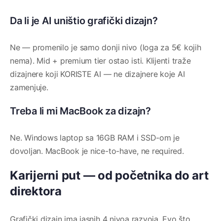
Da li je AI uništio grafički dizajn?
Ne — promenilo je samo donji nivo (loga za 5€ kojih
nema). Mid + premium tier ostao isti. Klijenti traže
dizajnere koji KORISTE AI — ne dizajnere koje AI
zamenjuje.
Treba li mi MacBook za dizajn?
Ne. Windows laptop sa 16GB RAM i SSD-om je
dovoljan. MacBook je nice-to-have, ne required.
Karijerni put — od početnika do art
direktora
Grafički dizajn ima jasnih 4 nivoa razvoja. Evo što