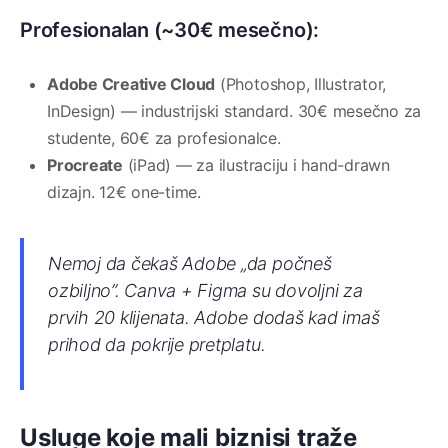
Profesionalan (~30€ mesečno):
Adobe Creative Cloud
(Photoshop, Illustrator,
InDesign) — industrijski standard. 30€ mesečno za
studente, 60€ za profesionalce.
Procreate
(iPad) — za ilustraciju i hand-drawn
dizajn. 12€ one-time.
Nemoj da čekaš Adobe „da počneš
ozbiljno”. Canva + Figma su dovoljni za
prvih 20 klijenata. Adobe dodaš kad imaš
prihod da pokrije pretplatu.
Usluge koje mali biznisi traže