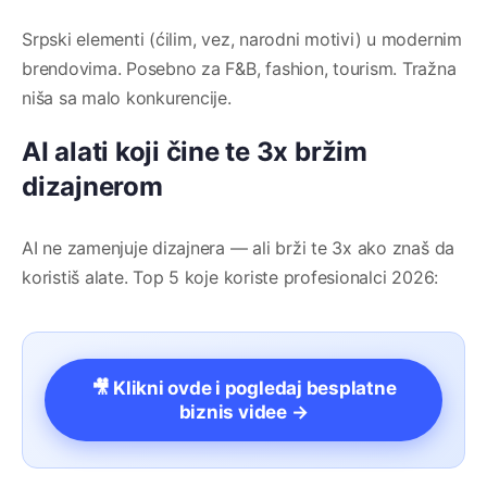
Srpski elementi (ćilim, vez, narodni motivi) u modernim
brendovima. Posebno za F&B, fashion, tourism. Tražna
niša sa malo konkurencije.
AI alati koji čine te 3x bržim
dizajnerom
AI ne zamenjuje dizajnera — ali brži te 3x ako znaš da
koristiš alate. Top 5 koje koriste profesionalci 2026:
🎥 Klikni ovde i pogledaj besplatne
biznis videe →