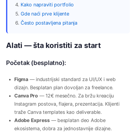
Kako napraviti portfolio
Gde naći prve klijente
Često postavljena pitanja
Alati — šta koristiti za start
Početak (besplatno):
Figma
— industrijski standard za UI/UX i web
dizajn. Besplatan plan dovoljan za freelance.
Canva Pro
— 12€ mesečno. Za bržu kreaciju
Instagram postova, flajera, prezentacija. Klijenti
traže Canva templates kao deliverable.
Adobe Express
— besplatan deo Adobe
ekosistema, dobra za jednostavnije dizajne.