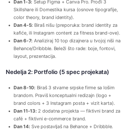
Dan 1-3:
Setup Figma + Canva Pro. Prođi 3
Skillshare ili Domestika kursa (osnove tipografije,
color theory, brand identity).
Dan 4-5:
Biraš nišu (preporuka: brand identity za
kafiće, ili Instagram content za fitness brand-ove).
Dan 6-7:
Analiziraj 10 top dizajnera u tvojoj niši na
Behance/Dribbble. Beleži što rade: boje, fontovi,
layout, prezentacija.
Nedelja 2: Portfolio (5 spec projekata)
Dan 8-10:
Biraš 3 stvarne srpske firme sa lošim
brandom. Praviš konceptualni redizajn (logo +
brand colors + 3 Instagram posta + vizit karta).
Dan 11-13:
2 dodatna projekta — fiktivni brand za
café + fiktivni e-commerce brand.
Dan 14:
Sve postavljaš na Behance + Dribbble.