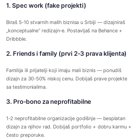
1. Spec work (fake projekti)
Biraš 5-10 stvarnih malih biznisa u Srbiji — dizajniraš
„konceptualne” redizajn-e. Postavljaš na Behance +
Dribbble.
2. Friends i family (prvi 2-3 prava klijenta)
Familija ili prijatelji koji imaju mali biznis — ponudiš
dizajn za 30-50% niskoj cenu. Dobijaš prave projekte
sa testimonialima.
3. Pro-bono za neprofitabilne
1-2 neprofitabilne organizacije godišnje — besplatan
dizajn za njihov rad. Dobijaš portfolio + dobru karmu +
često preporuke.