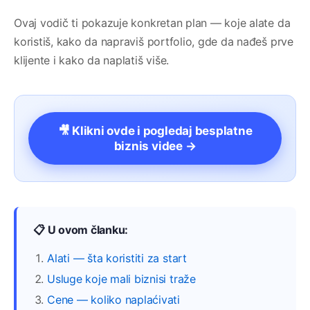
Ovaj vodič ti pokazuje konkretan plan — koje alate da
koristiš, kako da napraviš portfolio, gde da nađeš prve
klijente i kako da naplatiš više.
🎥 Klikni ovde i pogledaj besplatne
biznis videe →
📋 U ovom članku:
Alati — šta koristiti za start
Usluge koje mali biznisi traže
Cene — koliko naplaćivati