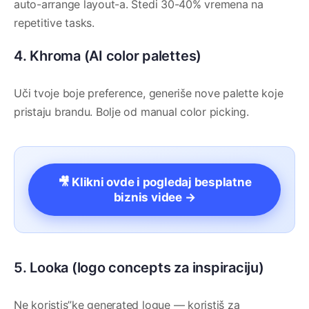
auto-arrange layout-a. Štedi 30-40% vremena na
repetitive tasks.
4. Khroma (AI color palettes)
Uči tvoje boje preference, generiše nove palette koje
pristaju brandu. Bolje od manual color picking.
🎥 Klikni ovde i pogledaj besplatne
biznis videe →
5. Looka (logo concepts za inspiraciju)
Ne koristis”ke generated logue — koristiš za