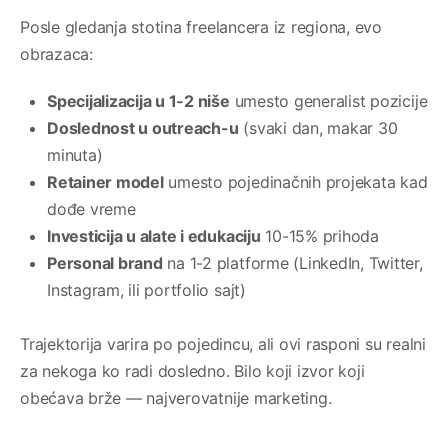
Posle gledanja stotina freelancera iz regiona, evo
obrazaca:
Specijalizacija u 1-2 niše
umesto generalist pozicije
Doslednost u outreach-u
(svaki dan, makar 30
minuta)
Retainer model
umesto pojedinačnih projekata kad
dođe vreme
Investicija u alate i edukaciju
10-15% prihoda
Personal brand
na 1-2 platforme (LinkedIn, Twitter,
Instagram, ili portfolio sajt)
Trajektorija varira po pojedincu, ali ovi rasponi su realni
za nekoga ko radi dosledno. Bilo koji izvor koji
obećava brže — najverovatnije marketing.